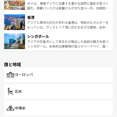
わってみてほしい。 なお、新着の韓国情報は
コンテンツ一
ーチミン市のフランス統治時代の建物も、独特の雰囲気を
タイは、東南アジアに位置する豊かな自然と歴史が息づく
覧
を参照してほしい。
醸し出している。また、バラエティの豊かさとおいしさで
国だ。首都バンコクは高層ビルが立ち並ぶ一方、伝統的な
世界中の食通を魅了してやまないベトナム料理も魅力のひ
寺院や市場がいたるところに点在し、古きよき文化と現代
香港
とつ。フォーやバインミー、ベトナムコーヒーなどは、ぜ
の活気が交差している。北部ではチェンマイなどの山岳地
ひ現地で味わいたい。どの地域を訪れてもあたたかい人々
帯で自然と触れ合い、南部ではプーケットやクラビの美し
アジアと西洋の文化が交わる香港は、特有のエネルギーを
が旅行者を迎えてくれるので、きっと忘れられない旅にな
いビーチでリゾート気分を楽しむことができる。タイ料理
もっている。ヴィクトリア湾に広がる壮大な景色、近未来
るはずだ。 なお、新着のベトナム情報は
コンテンツ一覧
を
は世界的に有名で、屋台から高級レストランまで味覚を刺
的なアートスポット、そして歴史と現代が融合した町並
参照してほしい。
シンガポール
激する。気候は一年中温暖で、どの季節にも異なる楽しみ
み、どこを訪れても感動するはず。観光スポットが密集し
が待っている。親しみやすいタイの人々、仏教を中心とし
ており、効率よく見どころを回れるのも魅力。息をのむよ
アジアの交差点として多文化が融合した独自の魅力を放つ
た文化、そして多様な観光資源が、訪れる旅人を魅了し続
うな絶景から文化的な体験まで、香港を存分に楽しみ尽く
シンガポール。未来的な建築物が並ぶマリーナベイ、歴史
ける。 なお、新着のタイ情報は
コンテンツ一覧
を参照して
そう。 なお、新着の香港情報は
コンテンツ一覧
を参照して
と伝統を感じられるエスニックタウン、多数の緑豊かな公
ほしい。
ほしい。
園や自然保護区など、自然が調和した近代的な景観と文化
の多様性あふれるカラフルな町は、どこを歩いても新しい
国と地域
発見がある。さらに、治安のよさや充実した公共交通機関
も、旅行者にとっては魅力的なポイント。グルメも豊富
で、ホーカーズは地元の風情を楽しめる外せないスポット
ヨーロッパ
だ。訪れる人を飽きさせないシンガポールで、多様な魅力
を体感しよう。 なお、新着のシンガポール情報は
コンテン
ツ一覧
を参照してほしい。
北米
中南米