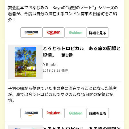
英会話本でおなじみの「Kayoの“秘密のノート”」シリーズの
著者が、今度は自分の滞在するロンドン南東の田舎町をご紹
介！
詳細を見る
とろとろトロピカル ある旅の記録と
記憶。 第1巻
D-Books
2018.03.29 発売
子供の頃から夢見ていた南の島に滞在することになった筆者
が、島で出合うトロピカルでマジカルな45日間の記録と記
憶。
詳細を見る
とろとろトロピカル ある旅の記録と