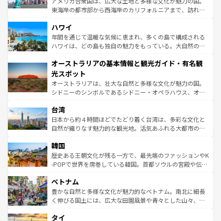
アメリカ合衆国は、広大な土地と多様な文化が魅力の国。
者向けの交通パス提供のサービスもあり、うまく活用すれ
東海岸の都市部から西海岸のカリフォルニアまで、訪れる
ば市内交通費無料で観光を楽しむこともできる。 なお、新
場所ごとに異なる風景と体験が待っている。ニューヨーク
着のスイス情報は
コンテンツ一覧
を参照してほしい。
ハワイ
のような巨大都市は、観光、ショッピング、エンターテイ
ンメントが詰まった刺激的なスポットだ。一方、アメリカ
年間を通じて温暖な気候に恵まれ、多くの島で構成される
西部には大自然が広がり、グランドキャニオンやイエロー
ハワイは、どの島も独自の魅力をもっている。大自然の神
ストーン国立公園といった絶景が堪能できる。さらに、南
秘を感じたいなら、火山が生み出した壮大な景観を誇るハ
オーストラリアの基本情報と観光ガイド・有名観
部のニューオーリンズでは、音楽と美食が融合した独特の
ワイ島は見逃せない。また、定番の観光地といえばオアフ
文化が魅力。旅行者はアメリカの各地域で異なる魅力を楽
島だが、静かな自然を求めるならマウイ島やカウアイ島が
光スポット
しみながら、その多様性と豊かな歴史を感じることができ
おすすめ。エメラルドグリーンに輝く海をはじめ、豊かな
オーストラリアは、壮大な自然と多様な文化が魅力の国。
るだろう。車でのロードトリップや列車の旅も、アメリカ
文化や歴史が息づいている。「アロハスピリット」と呼ば
シドニーのシンボルであるシドニー・オペラハウス、オー
ならではの贅沢な旅のスタイルだ。 なお、新着のアメリカ
れるおもてなしの心で訪れる人々を迎えてくれるハワイの
ストラリア東海岸北部に広がる大サンゴ礁地帯グレートバ
情報は
コンテンツ一覧
を参照してほしい。
人々、おいしいローカルフードやハワイアンミュージッ
台湾
リアリーフや大陸中央部にそびえるウルル（エアーズロッ
ク、伝統的なフラダンスなど、すべてがハワイの魅力を彩
ク）、タスマニアの美しい原生林やケアンズの熱帯雨林な
日本から約４時間ほどでたどり着く台湾は、多彩な文化と
っている。訪れるたびに新しい発見と感動が待っているハ
ど、見どころがたくさん。また、カフェやワイン、オージ
自然が織りなす魅力的な観光地。活気あふれる大都市の台
ワイを、存分に味わってほしい。 なお、新着のハワイ情報
ービーフなどの食文化も豊かで、美味しいものであふれて
北やノスタルジックな町並みが人気な九份（ジォウフェ
は
コンテンツ一覧
を参照してほしい。
韓国
いる。アクティビティも充実しており、サーフィンやダイ
ン）、静ひつな山岳地帯である台湾東部など、都市の喧騒
ビング、ハイキングなど、アウトドア好きにはたまらな
と山間の静けさが共存しており、訪れる人に新しい発見と
歴史ある王朝文化が残る一方で、最先端のファッションやK
い。オーストラリアの多彩な魅力を存分に味わいつくそ
驚きをもたらしてくれる。また、奥深い台湾の食文化も魅
-POPで世界を席巻している韓国。首都ソウルの宮殿や伝統
う。 なお、新着のオーストラリア情報は
コンテンツ一覧
を
力で、夜市などの屋台グルメから高級料理、ヘルシーで美
家屋が並ぶエリアでは韓国の歴史と文化に浸ることがで
参照してほしい。
ベトナム
容にもいいと評判のスイーツなど、バラエティ豊かな料理
き、地方に足を延ばせば四季折々の自然美を楽しむことが
が味わえる。 なお、新着の台湾情報は
コンテンツ一覧
を参
できる。そして、キムチや焼肉、絶品のストリートフード
豊かな自然と多様な文化が魅力的なベトナム。南北に細長
照してほしい。
まで、さまざまな韓国料理が待っている。夜には、韓国な
く伸びる国土には、広大な田園風景や青々とした山々、世
らではのナイトライフも堪能できる。あたたかいホスピタ
界遺産に登録された壮大な自然景観が点在し、都市部では
タイ
リティに包まれながら、韓国の多彩な魅力を心ゆくまで味
急速な発展と共に伝統が息づく。ハノイの古い町並みやホ