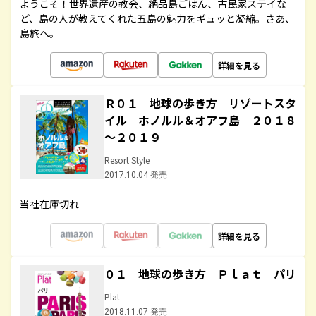
ようこそ！世界遺産の教会、絶品島ごはん、古民家ステイな
ど、島の人が教えてくれた五島の魅力をギュッと凝縮。さあ、
島旅へ。
詳細を見る
Ｒ０１ 地球の歩き方 リゾートスタ
イル ホノルル＆オアフ島 ２０１８
～２０１９
Resort Style
2017.10.04 発売
当社在庫切れ
詳細を見る
０１ 地球の歩き方 Ｐｌａｔ パリ
Plat
2018.11.07 発売