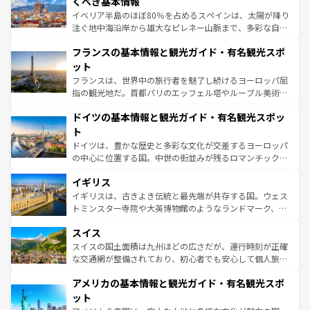
くべき基本情報
ピザやパスタなど、絶品のイタリア料理を堪能することも
イベリア半島のほぼ80％を占めるスペインは、太陽が降り
できる。朝目覚めてから夜眠るまで、すべての瞬間を楽し
注ぐ地中海沿岸から雄大なピレネー山脈まで、多彩な自然
ませてくれるイタリアで、忘れられない旅をしてみよう！
と文化が詰まったヨーロッパ屈指の旅行先だ。多様な地域
なお、新着のイタリア情報は
コンテンツ一覧
を参照してほ
フランスの基本情報と観光ガイド・有名観光スポ
文化が根付くこの国では、情熱的なフラメンコ、熱気あふ
しい。
れる闘牛、そして美味しいタパスが生活の一部となってい
ット
る。首都マドリードの洗練された雰囲気や、バルセロナの
フランスは、世界中の旅行者を魅了し続けるヨーロッパ屈
アートに溢れた街角から、地方では古代ローマ遺跡や中世
指の観光地だ。首都パリのエッフェル塔やルーブル美術館
の城塞都市、穏やかなビーチリゾートまで多彩な表情を見
といった象徴的なスポットから、田舎町の古風な美しさま
せる。地方によって風土や気候が異なるスペインはその個
ドイツの基本情報と観光ガイド・有名観光スポッ
で、幅広い魅力が詰まっている。華麗な宮殿、歴史的な大
性で訪れる人を魅了する。 なお、新着のスペイン情報は
コ
聖堂、美しいビーチ、そして豊かな自然が、訪れる者を心
ト
ンテンツ一覧
を参照してほしい。
から魅了する。また、フランスは美食の国としても知ら
ドイツは、豊かな歴史と多彩な文化が交差するヨーロッパ
れ、フランス料理はユネスコ無形文化遺産にも登録されて
の中心に位置する国。中世の街並みが残るロマンチック街
いる。シャンパンの発祥地であるランス、プロヴァンスの
道から、未来を先取りするようなモダンな都市まで多様な
香り高いラベンダー畑など、多彩な楽しみ方が可能だ。さ
イギリス
顔を持つこの国は、どこを歩いても飽きることがない。ベ
らに、パリ以外の地域にも魅力が溢れており、どの街角に
ルリンの文化的活気、バイエルン州のアルプスの絶景、そ
イギリスは、古きよき伝統と最先端が共存する国。ウェス
も豊かな歴史と文化が息づいている。パリ以外の個性あふ
してライン川沿いのワイン畑といった風景は必見。ビール
トミンスター寺院や大英博物館のようなランドマーク、歴
れる地方に足を運ぶとそれぞれで全く異なる文化を体験で
とソーセージを味わいながら地元の人と過ごす楽しい時間
史ある大学都市、美しい丘陵地帯や牧歌的な風景など、エ
きるだろう。 なお、新着のフランス情報は
コンテンツ一覧
スイス
は、お酒好きな人にはぜひ体験してほしい。 なお、新着の
リアごとに異なる魅力がある。また、優雅なアフタヌーン
を参照してほしい。
ドイツ情報は
コンテンツ一覧
を参照してほしい。
ティー、ビール好きにはたまらない英国パブ、サッカー観
スイスの国土面積は九州ほどの広さだが、運行時刻が正確
戦など、本場だからこそできる体験も豊富。イギリスを旅
な交通網が整備されており、初心者でも安心して個人旅行
して楽しみつくそう。 なお、新着のイギリス情報は
コンテ
を楽しめる。日本同様に時刻表どおりの旅が可能だ。中世
アメリカの基本情報と観光ガイド・有名観光スポ
ンツ一覧
を参照してほしい。
の建物がそのまま残る町や、スイスならではのユニークな
博物館もあり、アルプス観光だけでなく町歩きも満喫する
ット
ことができる。国民の所得が高いため物価も高いが、旅行