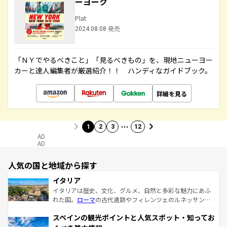
ーヨーク
Plat
2024.08.08 発売
「ＮＹでやるべきこと」「見るべきもの」を、現地ニューヨー
カーと達人編集者が厳選紹介！！ ハンディなガイドブック。
詳細を見る
…
1
2
3
12
AD
AD
人気の国と地域から探す
イタリア
イタリアは歴史、文化、グルメ、自然と多彩な魅力にあふ
れた国。
ローマ
の古代遺跡やフィレンツェのルネッサンス
美術、ヴェネツィアの運河など、歴史あるスポットはもち
スペインの観光ポイントと人気スポット・知ってお
ろん、トスカーナの美しい田園風景やアマルフィ海岸の絶
景など、自然景観も見逃せない。観光の合間には、本場の