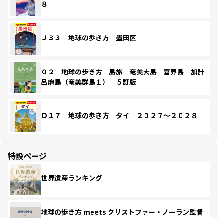
８
Ｊ３３ 地球の歩き方 墨田区
０２ 地球の歩き方 島旅 奄美大島 喜界島 加計
呂麻島（奄美群島１） ５訂版
Ｄ１７ 地球の歩き方 タイ ２０２７～２０２８
特設ページ
世界遺産ランキング
地球の歩き方 meets クリストファー・ノーラン監督