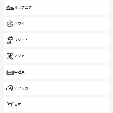
オセアニア
ハワイ
リゾート
アジア
中近東
アフリカ
日本