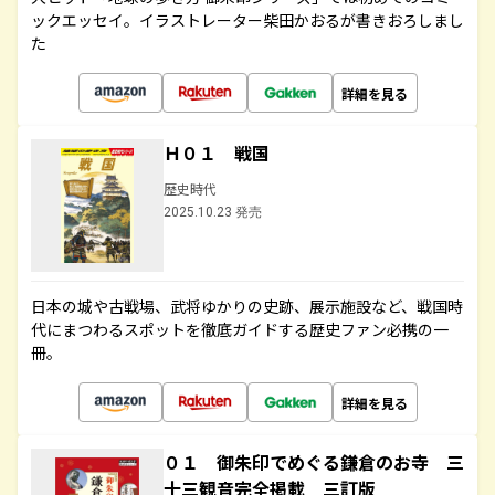
ックエッセイ。イラストレーター柴田かおるが書きおろしまし
た
詳細を見る
Ｈ０１ 戦国
歴史時代
2025.10.23 発売
日本の城や古戦場、武将ゆかりの史跡、展示施設など、戦国時
代にまつわるスポットを徹底ガイドする歴史ファン必携の一
冊。
詳細を見る
０１ 御朱印でめぐる鎌倉のお寺 三
十三観音完全掲載 三訂版