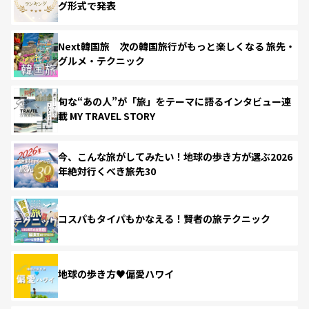
グ形式で発表
Next韓国旅 次の韓国旅行がもっと楽しくなる 旅先・
グルメ・テクニック
旬な“あの人”が「旅」をテーマに語るインタビュー連
載 MY TRAVEL STORY
今、こんな旅がしてみたい！地球の歩き方が選ぶ2026
年絶対行くべき旅先30
コスパもタイパもかなえる！賢者の旅テクニック
地球の歩き方♥偏愛ハワイ