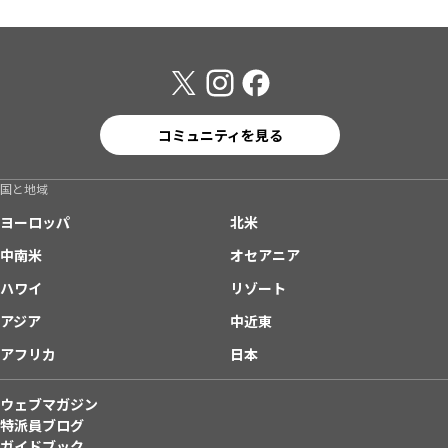
コミュニティを見る
国と地域
ヨーロッパ
北米
中南米
オセアニア
ハワイ
リゾート
アジア
中近東
アフリカ
日本
ウェブマガジン
特派員ブログ
ガイドブック