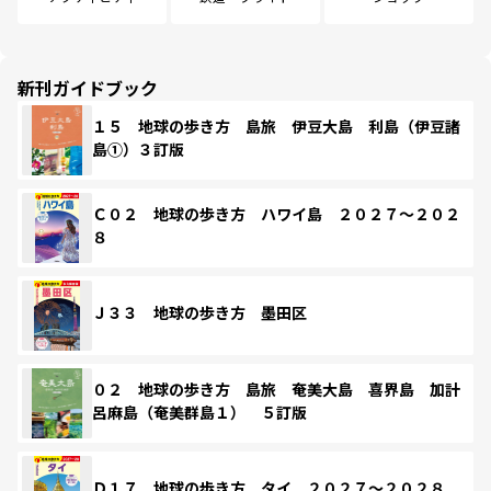
新刊ガイドブック
１５ 地球の歩き方 島旅 伊豆大島 利島（伊豆諸
島①）３訂版
Ｃ０２ 地球の歩き方 ハワイ島 ２０２７～２０２
８
Ｊ３３ 地球の歩き方 墨田区
０２ 地球の歩き方 島旅 奄美大島 喜界島 加計
呂麻島（奄美群島１） ５訂版
Ｄ１７ 地球の歩き方 タイ ２０２７～２０２８