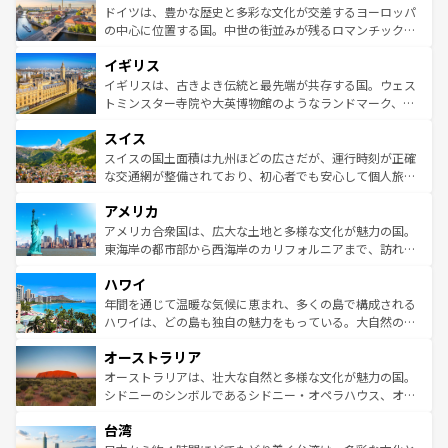
性で訪れる人を魅了する。 なお、新着のスペイン情報は
コ
聖堂、美しいビーチ、そして豊かな自然が、訪れる者を心
ドイツは、豊かな歴史と多彩な文化が交差するヨーロッパ
ンテンツ一覧
を参照してほしい。
から魅了する。また、フランスは美食の国としても知ら
の中心に位置する国。中世の街並みが残るロマンチック街
れ、フランス料理はユネスコ無形文化遺産にも登録されて
道から、未来を先取りするようなモダンな都市まで多様な
イギリス
いる。シャンパンの発祥地であるランス、プロヴァンスの
顔を持つこの国は、どこを歩いても飽きることがない。ベ
香り高いラベンダー畑など、多彩な楽しみ方が可能だ。さ
ルリンの文化的活気、バイエルン州のアルプスの絶景、そ
イギリスは、古きよき伝統と最先端が共存する国。ウェス
らに、パリ以外の地域にも魅力が溢れており、どの街角に
してライン川沿いのワイン畑といった風景は必見。ビール
トミンスター寺院や大英博物館のようなランドマーク、歴
も豊かな歴史と文化が息づいている。パリ以外の個性あふ
とソーセージを味わいながら地元の人と過ごす楽しい時間
史ある大学都市、美しい丘陵地帯や牧歌的な風景など、エ
れる地方に足を運ぶとそれぞれで全く異なる文化を体験で
スイス
は、お酒好きな人にはぜひ体験してほしい。 なお、新着の
リアごとに異なる魅力がある。また、優雅なアフタヌーン
きるだろう。 なお、新着のフランス情報は
コンテンツ一覧
ドイツ情報は
コンテンツ一覧
を参照してほしい。
ティー、ビール好きにはたまらない英国パブ、サッカー観
スイスの国土面積は九州ほどの広さだが、運行時刻が正確
を参照してほしい。
戦など、本場だからこそできる体験も豊富。イギリスを旅
な交通網が整備されており、初心者でも安心して個人旅行
して楽しみつくそう。 なお、新着のイギリス情報は
コンテ
を楽しめる。日本同様に時刻表どおりの旅が可能だ。中世
アメリカ
ンツ一覧
を参照してほしい。
の建物がそのまま残る町や、スイスならではのユニークな
博物館もあり、アルプス観光だけでなく町歩きも満喫する
アメリカ合衆国は、広大な土地と多様な文化が魅力の国。
ことができる。国民の所得が高いため物価も高いが、旅行
東海岸の都市部から西海岸のカリフォルニアまで、訪れる
者向けの交通パス提供のサービスもあり、うまく活用すれ
場所ごとに異なる風景と体験が待っている。ニューヨーク
ハワイ
ば市内交通費無料で観光を楽しむこともできる。 なお、新
のような巨大都市は、観光、ショッピング、エンターテイ
着のスイス情報は
コンテンツ一覧
を参照してほしい。
ンメントが詰まった刺激的なスポットだ。一方、アメリカ
年間を通じて温暖な気候に恵まれ、多くの島で構成される
西部には大自然が広がり、グランドキャニオンやイエロー
ハワイは、どの島も独自の魅力をもっている。大自然の神
ストーン国立公園といった絶景が堪能できる。さらに、南
秘を感じたいなら、火山が生み出した壮大な景観を誇るハ
オーストラリア
部のニューオーリンズでは、音楽と美食が融合した独特の
ワイ島は見逃せない。また、定番の観光地といえばオアフ
文化が魅力。旅行者はアメリカの各地域で異なる魅力を楽
島だが、静かな自然を求めるならマウイ島やカウアイ島が
オーストラリアは、壮大な自然と多様な文化が魅力の国。
しみながら、その多様性と豊かな歴史を感じることができ
おすすめ。エメラルドグリーンに輝く海をはじめ、豊かな
シドニーのシンボルであるシドニー・オペラハウス、オー
るだろう。車でのロードトリップや列車の旅も、アメリカ
文化や歴史が息づいている。「アロハスピリット」と呼ば
ストラリア東海岸北部に広がる大サンゴ礁地帯グレートバ
ならではの贅沢な旅のスタイルだ。 なお、新着のアメリカ
台湾
れるおもてなしの心で訪れる人々を迎えてくれるハワイの
リアリーフや大陸中央部にそびえるウルル（エアーズロッ
情報は
コンテンツ一覧
を参照してほしい。
人々、おいしいローカルフードやハワイアンミュージッ