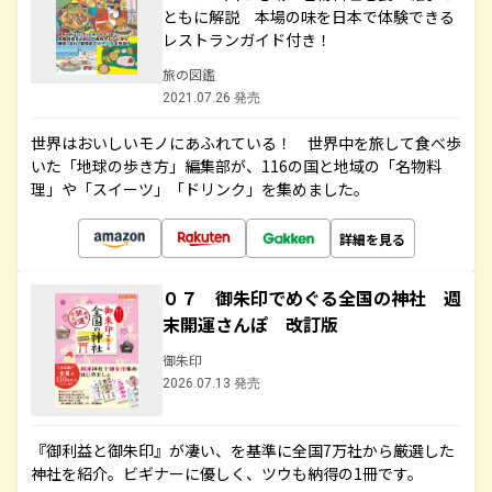
ともに解説 本場の味を日本で体験できる
レストランガイド付き！
旅の図鑑
2021.07.26 発売
世界はおいしいモノにあふれている！ 世界中を旅して食べ歩
いた「地球の歩き方」編集部が、116の国と地域の「名物料
理」や「スイーツ」「ドリンク」を集めました。
詳細を見る
０７ 御朱印でめぐる全国の神社 週
末開運さんぽ 改訂版
御朱印
2026.07.13 発売
『御利益と御朱印』が凄い、を基準に全国7万社から厳選した
神社を紹介。ビギナーに優しく、ツウも納得の1冊です。