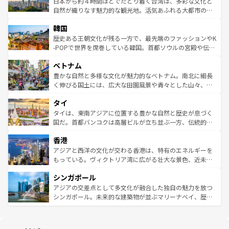
ク）、タスマニアの美しい原生林やケアンズの熱帯雨林な
日本から約４時間ほどでたどり着く台湾は、多彩な文化と
ク、伝統的なフラダンスなど、すべてがハワイの魅力を彩
ど、見どころがたくさん。また、カフェやワイン、オージ
自然が織りなす魅力的な観光地。活気あふれる大都市の台
っている。訪れるたびに新しい発見と感動が待っているハ
ービーフなどの食文化も豊かで、美味しいものであふれて
北やノスタルジックな町並みが人気な九份（ジォウフェ
ワイを、存分に味わってほしい。 なお、新着のハワイ情報
韓国
いる。アクティビティも充実しており、サーフィンやダイ
ン）、静ひつな山岳地帯である台湾東部など、都市の喧騒
は
コンテンツ一覧
を参照してほしい。
ビング、ハイキングなど、アウトドア好きにはたまらな
と山間の静けさが共存しており、訪れる人に新しい発見と
歴史ある王朝文化が残る一方で、最先端のファッションやK
い。オーストラリアの多彩な魅力を存分に味わいつくそ
驚きをもたらしてくれる。また、奥深い台湾の食文化も魅
-POPで世界を席巻している韓国。首都ソウルの宮殿や伝統
う。 なお、新着のオーストラリア情報は
コンテンツ一覧
を
力で、夜市などの屋台グルメから高級料理、ヘルシーで美
家屋が並ぶエリアでは韓国の歴史と文化に浸ることがで
参照してほしい。
ベトナム
容にもいいと評判のスイーツなど、バラエティ豊かな料理
き、地方に足を延ばせば四季折々の自然美を楽しむことが
が味わえる。 なお、新着の台湾情報は
コンテンツ一覧
を参
できる。そして、キムチや焼肉、絶品のストリートフード
豊かな自然と多様な文化が魅力的なベトナム。南北に細長
照してほしい。
まで、さまざまな韓国料理が待っている。夜には、韓国な
く伸びる国土には、広大な田園風景や青々とした山々、世
らではのナイトライフも堪能できる。あたたかいホスピタ
界遺産に登録された壮大な自然景観が点在し、都市部では
タイ
リティに包まれながら、韓国の多彩な魅力を心ゆくまで味
急速な発展と共に伝統が息づく。ハノイの古い町並みやホ
わってみてほしい。 なお、新着の韓国情報は
コンテンツ一
ーチミン市のフランス統治時代の建物も、独特の雰囲気を
タイは、東南アジアに位置する豊かな自然と歴史が息づく
覧
を参照してほしい。
醸し出している。また、バラエティの豊かさとおいしさで
国だ。首都バンコクは高層ビルが立ち並ぶ一方、伝統的な
世界中の食通を魅了してやまないベトナム料理も魅力のひ
寺院や市場がいたるところに点在し、古きよき文化と現代
香港
とつ。フォーやバインミー、ベトナムコーヒーなどは、ぜ
の活気が交差している。北部ではチェンマイなどの山岳地
ひ現地で味わいたい。どの地域を訪れてもあたたかい人々
帯で自然と触れ合い、南部ではプーケットやクラビの美し
アジアと西洋の文化が交わる香港は、特有のエネルギーを
が旅行者を迎えてくれるので、きっと忘れられない旅にな
いビーチでリゾート気分を楽しむことができる。タイ料理
もっている。ヴィクトリア湾に広がる壮大な景色、近未来
るはずだ。 なお、新着のベトナム情報は
コンテンツ一覧
を
は世界的に有名で、屋台から高級レストランまで味覚を刺
的なアートスポット、そして歴史と現代が融合した町並
参照してほしい。
シンガポール
激する。気候は一年中温暖で、どの季節にも異なる楽しみ
み、どこを訪れても感動するはず。観光スポットが密集し
が待っている。親しみやすいタイの人々、仏教を中心とし
ており、効率よく見どころを回れるのも魅力。息をのむよ
アジアの交差点として多文化が融合した独自の魅力を放つ
た文化、そして多様な観光資源が、訪れる旅人を魅了し続
うな絶景から文化的な体験まで、香港を存分に楽しみ尽く
シンガポール。未来的な建築物が並ぶマリーナベイ、歴史
ける。 なお、新着のタイ情報は
コンテンツ一覧
を参照して
そう。 なお、新着の香港情報は
コンテンツ一覧
を参照して
と伝統を感じられるエスニックタウン、多数の緑豊かな公
ほしい。
ほしい。
園や自然保護区など、自然が調和した近代的な景観と文化
の多様性あふれるカラフルな町は、どこを歩いても新しい