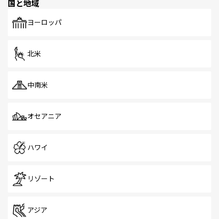
国と地域
発見がある。さらに、治安のよさや充実した公共交通機関
も、旅行者にとっては魅力的なポイント。グルメも豊富
で、ホーカーズは地元の風情を楽しめる外せないスポット
ヨーロッパ
だ。訪れる人を飽きさせないシンガポールで、多様な魅力
を体感しよう。 なお、新着のシンガポール情報は
コンテン
ツ一覧
を参照してほしい。
北米
中南米
オセアニア
ハワイ
リゾート
アジア