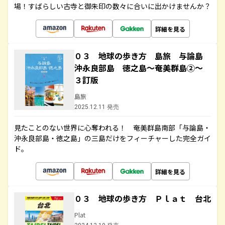
場！すばらしい古寺と御朱印の数々に合いに出かけませんか？
詳細を見る
０３ 地球の歩き方 島旅 与論島
沖永良部島 徳之島～奄美群島②～
３訂版
島旅
2025.12.11 発売
見たことのない世界に心奪われる！ 奄美群島南部「与論島・
沖永良部島・徳之島」の三島だけをフィーチャーした完全ガイ
ド。
詳細を見る
０３ 地球の歩き方 Ｐｌａｔ 台北
Plat