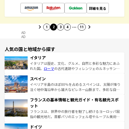
詳細を見る
…
1
2
3
4
11
AD
AD
人気の国と地域から探す
イタリア
イタリアは歴史、文化、グルメ、自然と多彩な魅力にあふ
れた国。
ローマ
の古代遺跡やフィレンツェのルネッサンス
美術、ヴェネツィアの運河など、歴史あるスポットはもち
スペイン
ろん、トスカーナの美しい田園風景やアマルフィ海岸の絶
景など、自然景観も見逃せない。観光の合間には、本場の
イベリア半島のほぼ80％を占めるスペインは、太陽が降り
ピザやパスタなど、絶品のイタリア料理を堪能することも
注ぐ地中海沿岸から雄大なピレネー山脈まで、多彩な自然
できる。朝目覚めてから夜眠るまで、すべての瞬間を楽し
と文化が詰まったヨーロッパ屈指の旅行先だ。多様な地域
フランスの基本情報と観光ガイド・有名観光スポ
ませてくれるイタリアで、忘れられない旅をしてみよう！
文化が根付くこの国では、情熱的なフラメンコ、熱気あふ
なお、新着のイタリア情報は
コンテンツ一覧
を参照してほ
れる闘牛、そして美味しいタパスが生活の一部となってい
ット
しい。
る。首都マドリードの洗練された雰囲気や、バルセロナの
フランスは、世界中の旅行者を魅了し続けるヨーロッパ屈
アートに溢れた街角から、地方では古代ローマ遺跡や中世
指の観光地だ。首都パリのエッフェル塔やルーブル美術館
の城塞都市、穏やかなビーチリゾートまで多彩な表情を見
といった象徴的なスポットから、田舎町の古風な美しさま
せる。地方によって風土や気候が異なるスペインはその個
ドイツ
で、幅広い魅力が詰まっている。華麗な宮殿、歴史的な大