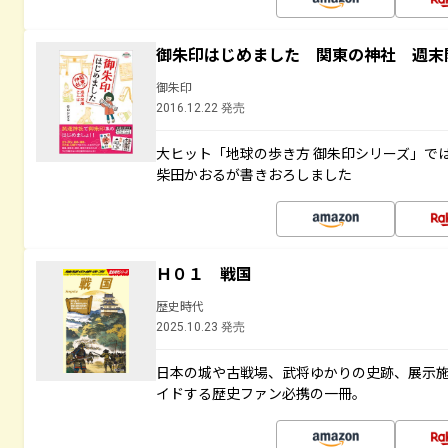
御朱印はじめました 関東の神社 週末
御朱印
2016.12.22 発売
大ヒット「地球の歩き方 御朱印シリーズ」で
柴田かおるが書きおろしました
Ｈ０１ 戦国
歴史時代
2025.10.23 発売
日本の城や古戦場、武将ゆかりの史跡、展示
イドする歴史ファン必携の一冊。