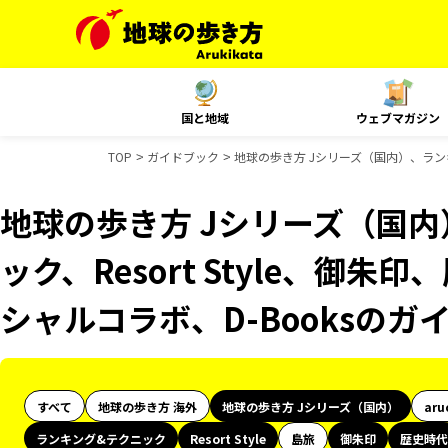
国と地域
ウェブマガジン
TOP
ガイドブック
地球の歩き方 Jシリーズ（国内）、ランキン
地球の歩き方 Jシリーズ（国
ック、Resort Style、御朱
シャルコラボ、D-Booksのガ
すべて
地球の歩き方 海外
地球の歩き方 Jシリーズ（国内）
aru
ランキング&テクニック
Resort Style
島旅
御朱印
歴史時代