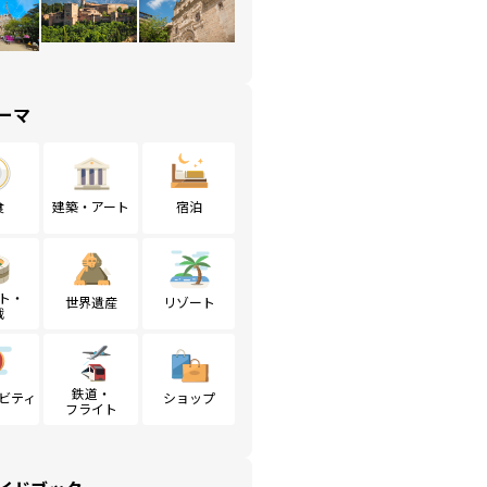
ーマ
食
建築・アート
宿泊
ト・
世界遺産
リゾート
戦
鉄道・
ビティ
ショップ
フライト