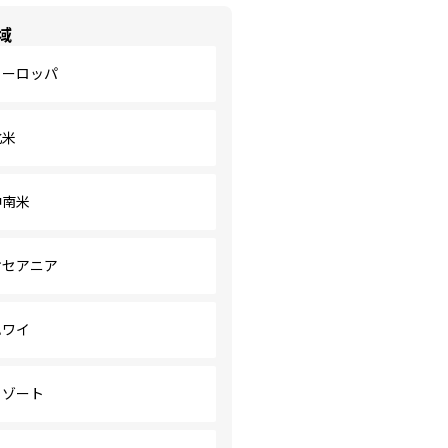
域
ヨーロッパ
北米
中南米
オセアニア
ハワイ
リゾート