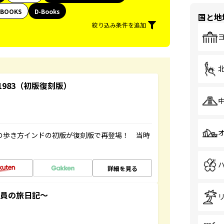
BOOKS
D-Books
国と地
絞り込み条件を追加
-1983（初版復刻版）
球の歩き方インドの初版が復刻版で再登場！ 当時
詳細を見る
社員の旅日記～