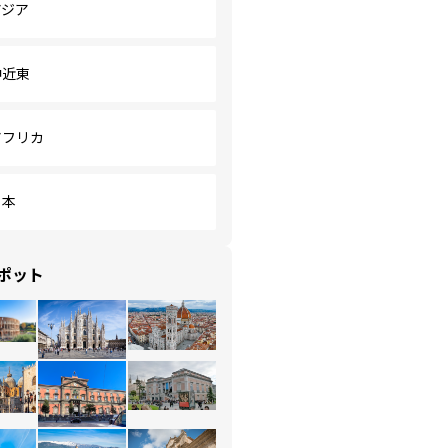
アジア
中近東
アフリカ
日本
ポット