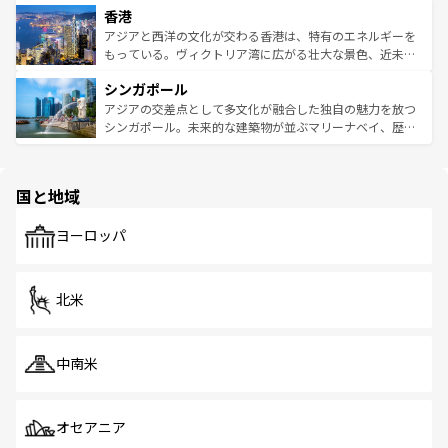
香港
とつ。フォーやバインミー、ベトナムコーヒーなどは、ぜ
の活気が交差している。北部ではチェンマイなどの山岳地
ひ現地で味わいたい。どの地域を訪れてもあたたかい人々
帯で自然と触れ合い、南部ではプーケットやクラビの美し
アジアと西洋の文化が交わる香港は、特有のエネルギーを
が旅行者を迎えてくれるので、きっと忘れられない旅にな
いビーチでリゾート気分を楽しむことができる。タイ料理
もっている。ヴィクトリア湾に広がる壮大な景色、近未来
るはずだ。 なお、新着のベトナム情報は
コンテンツ一覧
を
は世界的に有名で、屋台から高級レストランまで味覚を刺
的なアートスポット、そして歴史と現代が融合した町並
参照してほしい。
シンガポール
激する。気候は一年中温暖で、どの季節にも異なる楽しみ
み、どこを訪れても感動するはず。観光スポットが密集し
が待っている。親しみやすいタイの人々、仏教を中心とし
ており、効率よく見どころを回れるのも魅力。息をのむよ
アジアの交差点として多文化が融合した独自の魅力を放つ
た文化、そして多様な観光資源が、訪れる旅人を魅了し続
うな絶景から文化的な体験まで、香港を存分に楽しみ尽く
シンガポール。未来的な建築物が並ぶマリーナベイ、歴史
ける。 なお、新着のタイ情報は
コンテンツ一覧
を参照して
そう。 なお、新着の香港情報は
コンテンツ一覧
を参照して
と伝統を感じられるエスニックタウン、多数の緑豊かな公
ほしい。
ほしい。
園や自然保護区など、自然が調和した近代的な景観と文化
の多様性あふれるカラフルな町は、どこを歩いても新しい
国と地域
発見がある。さらに、治安のよさや充実した公共交通機関
も、旅行者にとっては魅力的なポイント。グルメも豊富
で、ホーカーズは地元の風情を楽しめる外せないスポット
ヨーロッパ
だ。訪れる人を飽きさせないシンガポールで、多様な魅力
を体感しよう。 なお、新着のシンガポール情報は
コンテン
ツ一覧
を参照してほしい。
北米
中南米
オセアニア