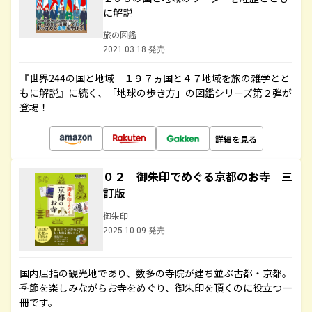
に解説
旅の図鑑
2021.03.18 発売
『世界244の国と地域 １９７ヵ国と４７地域を旅の雑学とと
もに解説』に続く、「地球の歩き方」の図鑑シリーズ第２弾が
登場！
詳細を見る
０２ 御朱印でめぐる京都のお寺 三
訂版
御朱印
2025.10.09 発売
国内屈指の観光地であり、数多の寺院が建ち並ぶ古都・京都。
季節を楽しみながらお寺をめぐり、御朱印を頂くのに役立つ一
冊です。