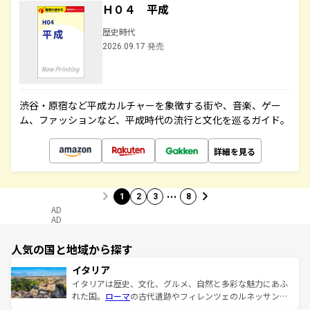
Ｈ０４ 平成
歴史時代
2026.09.17 発売
渋谷・原宿など平成カルチャーを象徴する街や、音楽、ゲー
ム、ファッションなど、平成時代の流行と文化を巡るガイド。
詳細を見る
…
1
2
3
8
AD
AD
人気の国と地域から探す
イタリア
イタリアは歴史、文化、グルメ、自然と多彩な魅力にあふ
れた国。
ローマ
の古代遺跡やフィレンツェのルネッサンス
美術、ヴェネツィアの運河など、歴史あるスポットはもち