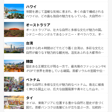
者向けの交通パス提供のサービスもあり、うまく活用すれ
場所ごとに異なる風景と体験が待っている。ニューヨーク
ハワイ
ば市内交通費無料で観光を楽しむこともできる。 なお、新
のような巨大都市は、観光、ショッピング、エンターテイ
着のスイス情報は
コンテンツ一覧
を参照してほしい。
ンメントが詰まった刺激的なスポットだ。一方、アメリカ
年間を通じて温暖な気候に恵まれ、多くの島で構成される
西部には大自然が広がり、グランドキャニオンやイエロー
ハワイは、どの島も独自の魅力をもっている。大自然の神
ストーン国立公園といった絶景が堪能できる。さらに、南
秘を感じたいなら、火山が生み出した壮大な景観を誇るハ
オーストラリア
部のニューオーリンズでは、音楽と美食が融合した独特の
ワイ島は見逃せない。また、定番の観光地といえばオアフ
文化が魅力。旅行者はアメリカの各地域で異なる魅力を楽
島だが、静かな自然を求めるならマウイ島やカウアイ島が
オーストラリアは、壮大な自然と多様な文化が魅力の国。
しみながら、その多様性と豊かな歴史を感じることができ
おすすめ。エメラルドグリーンに輝く海をはじめ、豊かな
シドニーのシンボルであるシドニー・オペラハウス、オー
るだろう。車でのロードトリップや列車の旅も、アメリカ
文化や歴史が息づいている。「アロハスピリット」と呼ば
ストラリア東海岸北部に広がる大サンゴ礁地帯グレートバ
ならではの贅沢な旅のスタイルだ。 なお、新着のアメリカ
台湾
れるおもてなしの心で訪れる人々を迎えてくれるハワイの
リアリーフや大陸中央部にそびえるウルル（エアーズロッ
情報は
コンテンツ一覧
を参照してほしい。
人々、おいしいローカルフードやハワイアンミュージッ
ク）、タスマニアの美しい原生林やケアンズの熱帯雨林な
日本から約４時間ほどでたどり着く台湾は、多彩な文化と
ク、伝統的なフラダンスなど、すべてがハワイの魅力を彩
ど、見どころがたくさん。また、カフェやワイン、オージ
自然が織りなす魅力的な観光地。活気あふれる大都市の台
っている。訪れるたびに新しい発見と感動が待っているハ
ービーフなどの食文化も豊かで、美味しいものであふれて
北やノスタルジックな町並みが人気な九份（ジォウフェ
ワイを、存分に味わってほしい。 なお、新着のハワイ情報
韓国
いる。アクティビティも充実しており、サーフィンやダイ
ン）、静ひつな山岳地帯である台湾東部など、都市の喧騒
は
コンテンツ一覧
を参照してほしい。
ビング、ハイキングなど、アウトドア好きにはたまらな
と山間の静けさが共存しており、訪れる人に新しい発見と
歴史ある王朝文化が残る一方で、最先端のファッションやK
い。オーストラリアの多彩な魅力を存分に味わいつくそ
驚きをもたらしてくれる。また、奥深い台湾の食文化も魅
-POPで世界を席巻している韓国。首都ソウルの宮殿や伝統
う。 なお、新着のオーストラリア情報は
コンテンツ一覧
を
力で、夜市などの屋台グルメから高級料理、ヘルシーで美
家屋が並ぶエリアでは韓国の歴史と文化に浸ることがで
参照してほしい。
ベトナム
容にもいいと評判のスイーツなど、バラエティ豊かな料理
き、地方に足を延ばせば四季折々の自然美を楽しむことが
が味わえる。 なお、新着の台湾情報は
コンテンツ一覧
を参
できる。そして、キムチや焼肉、絶品のストリートフード
豊かな自然と多様な文化が魅力的なベトナム。南北に細長
照してほしい。
まで、さまざまな韓国料理が待っている。夜には、韓国な
く伸びる国土には、広大な田園風景や青々とした山々、世
らではのナイトライフも堪能できる。あたたかいホスピタ
界遺産に登録された壮大な自然景観が点在し、都市部では
タイ
リティに包まれながら、韓国の多彩な魅力を心ゆくまで味
急速な発展と共に伝統が息づく。ハノイの古い町並みやホ
わってみてほしい。 なお、新着の韓国情報は
コンテンツ一
ーチミン市のフランス統治時代の建物も、独特の雰囲気を
タイは、東南アジアに位置する豊かな自然と歴史が息づく
覧
を参照してほしい。
醸し出している。また、バラエティの豊かさとおいしさで
国だ。首都バンコクは高層ビルが立ち並ぶ一方、伝統的な
世界中の食通を魅了してやまないベトナム料理も魅力のひ
寺院や市場がいたるところに点在し、古きよき文化と現代