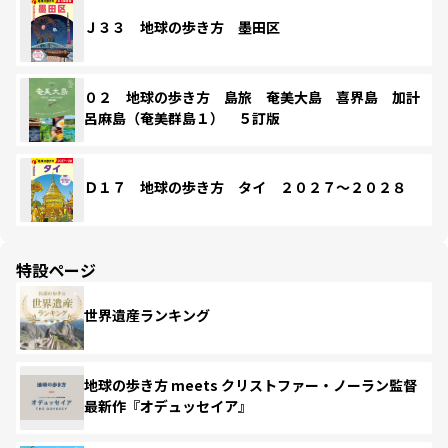
Ｊ３３ 地球の歩き方 墨田区
０２ 地球の歩き方 島旅 奄美大島 喜界島 加計
呂麻島（奄美群島１） ５訂版
Ｄ１７ 地球の歩き方 タイ ２０２７～２０２８
特設ページ
世界遺産ランキング
地球の歩き方 meets クリストファー・ノーラン監督
最新作『オデュッセイア』