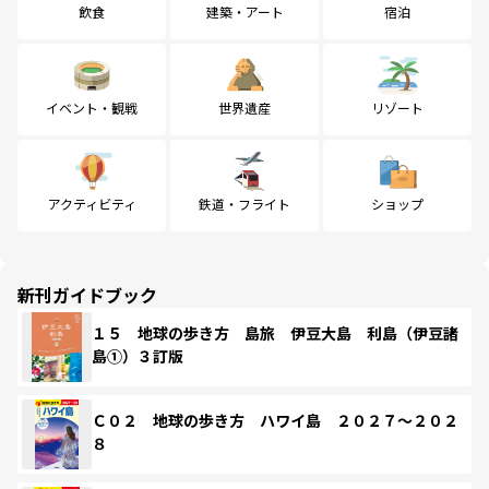
飲食
建築・アート
宿泊
イベント・観戦
世界遺産
リゾート
アクティビティ
鉄道・フライト
ショップ
新刊ガイドブック
１５ 地球の歩き方 島旅 伊豆大島 利島（伊豆諸
島①）３訂版
Ｃ０２ 地球の歩き方 ハワイ島 ２０２７～２０２
８