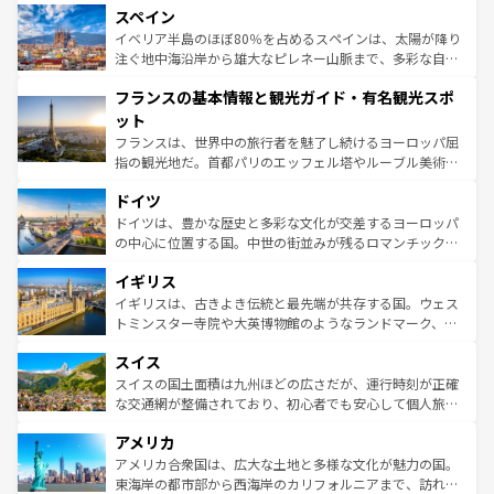
スペイン
ろん、トスカーナの美しい田園風景やアマルフィ海岸の絶
景など、自然景観も見逃せない。観光の合間には、本場の
イベリア半島のほぼ80％を占めるスペインは、太陽が降り
ピザやパスタなど、絶品のイタリア料理を堪能することも
注ぐ地中海沿岸から雄大なピレネー山脈まで、多彩な自然
できる。朝目覚めてから夜眠るまで、すべての瞬間を楽し
と文化が詰まったヨーロッパ屈指の旅行先だ。多様な地域
フランスの基本情報と観光ガイド・有名観光スポ
ませてくれるイタリアで、忘れられない旅をしてみよう！
文化が根付くこの国では、情熱的なフラメンコ、熱気あふ
なお、新着のイタリア情報は
コンテンツ一覧
を参照してほ
れる闘牛、そして美味しいタパスが生活の一部となってい
ット
しい。
る。首都マドリードの洗練された雰囲気や、バルセロナの
フランスは、世界中の旅行者を魅了し続けるヨーロッパ屈
アートに溢れた街角から、地方では古代ローマ遺跡や中世
指の観光地だ。首都パリのエッフェル塔やルーブル美術館
の城塞都市、穏やかなビーチリゾートまで多彩な表情を見
といった象徴的なスポットから、田舎町の古風な美しさま
せる。地方によって風土や気候が異なるスペインはその個
ドイツ
で、幅広い魅力が詰まっている。華麗な宮殿、歴史的な大
性で訪れる人を魅了する。 なお、新着のスペイン情報は
コ
聖堂、美しいビーチ、そして豊かな自然が、訪れる者を心
ドイツは、豊かな歴史と多彩な文化が交差するヨーロッパ
ンテンツ一覧
を参照してほしい。
から魅了する。また、フランスは美食の国としても知ら
の中心に位置する国。中世の街並みが残るロマンチック街
れ、フランス料理はユネスコ無形文化遺産にも登録されて
道から、未来を先取りするようなモダンな都市まで多様な
イギリス
いる。シャンパンの発祥地であるランス、プロヴァンスの
顔を持つこの国は、どこを歩いても飽きることがない。ベ
香り高いラベンダー畑など、多彩な楽しみ方が可能だ。さ
ルリンの文化的活気、バイエルン州のアルプスの絶景、そ
イギリスは、古きよき伝統と最先端が共存する国。ウェス
らに、パリ以外の地域にも魅力が溢れており、どの街角に
してライン川沿いのワイン畑といった風景は必見。ビール
トミンスター寺院や大英博物館のようなランドマーク、歴
も豊かな歴史と文化が息づいている。パリ以外の個性あふ
とソーセージを味わいながら地元の人と過ごす楽しい時間
史ある大学都市、美しい丘陵地帯や牧歌的な風景など、エ
れる地方に足を運ぶとそれぞれで全く異なる文化を体験で
スイス
は、お酒好きな人にはぜひ体験してほしい。 なお、新着の
リアごとに異なる魅力がある。また、優雅なアフタヌーン
きるだろう。 なお、新着のフランス情報は
コンテンツ一覧
ドイツ情報は
コンテンツ一覧
を参照してほしい。
ティー、ビール好きにはたまらない英国パブ、サッカー観
スイスの国土面積は九州ほどの広さだが、運行時刻が正確
を参照してほしい。
戦など、本場だからこそできる体験も豊富。イギリスを旅
な交通網が整備されており、初心者でも安心して個人旅行
して楽しみつくそう。 なお、新着のイギリス情報は
コンテ
を楽しめる。日本同様に時刻表どおりの旅が可能だ。中世
アメリカ
ンツ一覧
を参照してほしい。
の建物がそのまま残る町や、スイスならではのユニークな
博物館もあり、アルプス観光だけでなく町歩きも満喫する
アメリカ合衆国は、広大な土地と多様な文化が魅力の国。
ことができる。国民の所得が高いため物価も高いが、旅行
東海岸の都市部から西海岸のカリフォルニアまで、訪れる