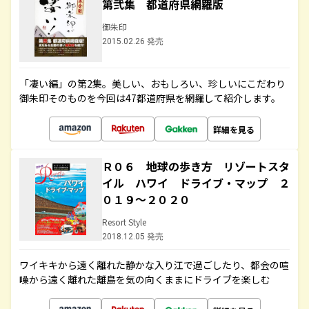
第弐集 都道府県網羅版
御朱印
2015.02.26 発売
「凄い編」の第2集。美しい、おもしろい、珍しいにこだわり
御朱印そのものを今回は47都道府県を網羅して紹介します。
詳細を見る
Ｒ０６ 地球の歩き方 リゾートスタ
イル ハワイ ドライブ・マップ ２
０１９～２０２０
Resort Style
2018.12.05 発売
ワイキキから遠く離れた静かな入り江で過ごしたり、都会の喧
噪から遠く離れた離島を気の向くままにドライブを楽しむ