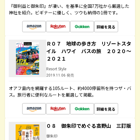
『御利益と御朱印』が凄い、を基準に全国7万社から厳選した
神社を紹介。ビギナーに優しく、ツウも納得の1冊です。
詳細を見る
Ｒ０７ 地球の歩き方 リゾートスタ
イル ハワイ バスの旅 ２０２０～
２０２１
Resort Style
2019.11.06 発売
オアフ島内を網羅する105ルート、約4000停留所を持つザ・バ
ス。旅行者に便利なルートを厳選して掲載。
詳細を見る
０８ 御朱印でめぐる高野山 三訂版
御朱印