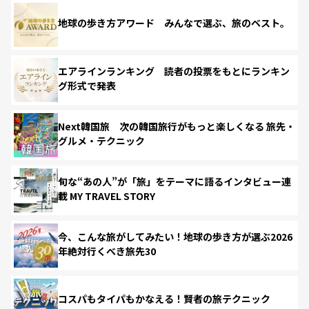
地球の歩き方アワード みんなで選ぶ、旅のベスト。
エアラインランキング 読者の投票をもとにランキン
グ形式で発表
Next韓国旅 次の韓国旅行がもっと楽しくなる 旅先・
グルメ・テクニック
旬な“あの人”が「旅」をテーマに語るインタビュー連
載 MY TRAVEL STORY
今、こんな旅がしてみたい！地球の歩き方が選ぶ2026
年絶対行くべき旅先30
コスパもタイパもかなえる！賢者の旅テクニック