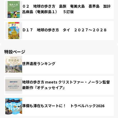
０２ 地球の歩き方 島旅 奄美大島 喜界島 加計
呂麻島（奄美群島１） ５訂版
Ｄ１７ 地球の歩き方 タイ ２０２７～２０２８
特設ページ
世界遺産ランキング
地球の歩き方 meets クリストファー・ノーラン監督
最新作『オデュッセイア』
準備も滞在もスマートに！ トラベルハック2026