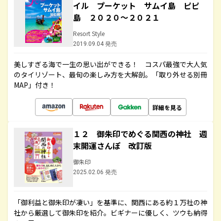
イル プーケット サムイ島 ピピ
島 ２０２０～２０２１
Resort Style
2019.09.04 発売
美しすぎる海で一生の思い出ができる！ コスパ最強で大人気
のタイリゾート、最旬の楽しみ方を大解剖。「取り外せる別冊
MAP」付き！
詳細を見る
１２ 御朱印でめぐる関西の神社 週
末開運さんぽ 改訂版
御朱印
2025.02.06 発売
「御利益と御朱印が凄い」を基準に、関西にある約１万社の神
社から厳選して御朱印を紹介。ビギナーに優しく、ツウも納得