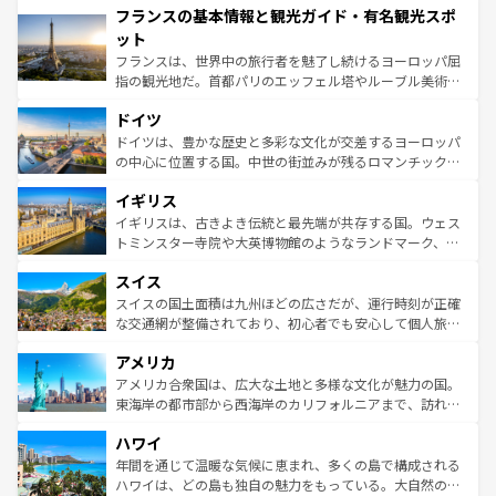
フランスの基本情報と観光ガイド・有名観光スポ
ませてくれるイタリアで、忘れられない旅をしてみよう！
文化が根付くこの国では、情熱的なフラメンコ、熱気あふ
なお、新着のイタリア情報は
コンテンツ一覧
を参照してほ
れる闘牛、そして美味しいタパスが生活の一部となってい
ット
しい。
る。首都マドリードの洗練された雰囲気や、バルセロナの
フランスは、世界中の旅行者を魅了し続けるヨーロッパ屈
アートに溢れた街角から、地方では古代ローマ遺跡や中世
指の観光地だ。首都パリのエッフェル塔やルーブル美術館
の城塞都市、穏やかなビーチリゾートまで多彩な表情を見
といった象徴的なスポットから、田舎町の古風な美しさま
せる。地方によって風土や気候が異なるスペインはその個
ドイツ
で、幅広い魅力が詰まっている。華麗な宮殿、歴史的な大
性で訪れる人を魅了する。 なお、新着のスペイン情報は
コ
聖堂、美しいビーチ、そして豊かな自然が、訪れる者を心
ドイツは、豊かな歴史と多彩な文化が交差するヨーロッパ
ンテンツ一覧
を参照してほしい。
から魅了する。また、フランスは美食の国としても知ら
の中心に位置する国。中世の街並みが残るロマンチック街
れ、フランス料理はユネスコ無形文化遺産にも登録されて
道から、未来を先取りするようなモダンな都市まで多様な
イギリス
いる。シャンパンの発祥地であるランス、プロヴァンスの
顔を持つこの国は、どこを歩いても飽きることがない。ベ
香り高いラベンダー畑など、多彩な楽しみ方が可能だ。さ
ルリンの文化的活気、バイエルン州のアルプスの絶景、そ
イギリスは、古きよき伝統と最先端が共存する国。ウェス
らに、パリ以外の地域にも魅力が溢れており、どの街角に
してライン川沿いのワイン畑といった風景は必見。ビール
トミンスター寺院や大英博物館のようなランドマーク、歴
も豊かな歴史と文化が息づいている。パリ以外の個性あふ
とソーセージを味わいながら地元の人と過ごす楽しい時間
史ある大学都市、美しい丘陵地帯や牧歌的な風景など、エ
れる地方に足を運ぶとそれぞれで全く異なる文化を体験で
スイス
は、お酒好きな人にはぜひ体験してほしい。 なお、新着の
リアごとに異なる魅力がある。また、優雅なアフタヌーン
きるだろう。 なお、新着のフランス情報は
コンテンツ一覧
ドイツ情報は
コンテンツ一覧
を参照してほしい。
ティー、ビール好きにはたまらない英国パブ、サッカー観
スイスの国土面積は九州ほどの広さだが、運行時刻が正確
を参照してほしい。
戦など、本場だからこそできる体験も豊富。イギリスを旅
な交通網が整備されており、初心者でも安心して個人旅行
して楽しみつくそう。 なお、新着のイギリス情報は
コンテ
を楽しめる。日本同様に時刻表どおりの旅が可能だ。中世
アメリカ
ンツ一覧
を参照してほしい。
の建物がそのまま残る町や、スイスならではのユニークな
博物館もあり、アルプス観光だけでなく町歩きも満喫する
アメリカ合衆国は、広大な土地と多様な文化が魅力の国。
ことができる。国民の所得が高いため物価も高いが、旅行
東海岸の都市部から西海岸のカリフォルニアまで、訪れる
者向けの交通パス提供のサービスもあり、うまく活用すれ
場所ごとに異なる風景と体験が待っている。ニューヨーク
ハワイ
ば市内交通費無料で観光を楽しむこともできる。 なお、新
のような巨大都市は、観光、ショッピング、エンターテイ
着のスイス情報は
コンテンツ一覧
を参照してほしい。
ンメントが詰まった刺激的なスポットだ。一方、アメリカ
年間を通じて温暖な気候に恵まれ、多くの島で構成される
西部には大自然が広がり、グランドキャニオンやイエロー
ハワイは、どの島も独自の魅力をもっている。大自然の神