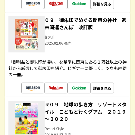
詳細を見る
０９ 御朱印でめぐる関東の神社 週
末開運さんぽ 改訂版
御朱印
2025.02.06 発売
「御利益と御朱印が凄い」を基準に関東にある１万社以上の神
社から厳選して御朱印を紹介。ビギナーに優しく、ツウも納得
の一冊。
詳細を見る
Ｒ０９ 地球の歩き方 リゾートスタ
イル こどもと行くグアム ２０１９
～２０２０
Resort Style