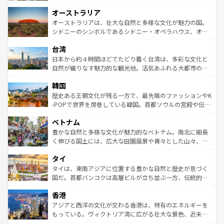
ストーン国立公園といった絶景が堪能できる。さらに、南
秘を感じたいなら、火山が生み出した壮大な景観を誇るハ
オーストラリア
部のニューオーリンズでは、音楽と美食が融合した独特の
ワイ島は見逃せない。また、定番の観光地といえばオアフ
文化が魅力。旅行者はアメリカの各地域で異なる魅力を楽
島だが、静かな自然を求めるならマウイ島やカウアイ島が
オーストラリアは、壮大な自然と多様な文化が魅力の国。
しみながら、その多様性と豊かな歴史を感じることができ
おすすめ。エメラルドグリーンに輝く海をはじめ、豊かな
シドニーのシンボルであるシドニー・オペラハウス、オー
るだろう。車でのロードトリップや列車の旅も、アメリカ
文化や歴史が息づいている。「アロハスピリット」と呼ば
ストラリア東海岸北部に広がる大サンゴ礁地帯グレートバ
ならではの贅沢な旅のスタイルだ。 なお、新着のアメリカ
台湾
れるおもてなしの心で訪れる人々を迎えてくれるハワイの
リアリーフや大陸中央部にそびえるウルル（エアーズロッ
情報は
コンテンツ一覧
を参照してほしい。
人々、おいしいローカルフードやハワイアンミュージッ
ク）、タスマニアの美しい原生林やケアンズの熱帯雨林な
日本から約４時間ほどでたどり着く台湾は、多彩な文化と
ク、伝統的なフラダンスなど、すべてがハワイの魅力を彩
ど、見どころがたくさん。また、カフェやワイン、オージ
自然が織りなす魅力的な観光地。活気あふれる大都市の台
っている。訪れるたびに新しい発見と感動が待っているハ
ービーフなどの食文化も豊かで、美味しいものであふれて
北やノスタルジックな町並みが人気な九份（ジォウフェ
ワイを、存分に味わってほしい。 なお、新着のハワイ情報
韓国
いる。アクティビティも充実しており、サーフィンやダイ
ン）、静ひつな山岳地帯である台湾東部など、都市の喧騒
は
コンテンツ一覧
を参照してほしい。
ビング、ハイキングなど、アウトドア好きにはたまらな
と山間の静けさが共存しており、訪れる人に新しい発見と
歴史ある王朝文化が残る一方で、最先端のファッションやK
い。オーストラリアの多彩な魅力を存分に味わいつくそ
驚きをもたらしてくれる。また、奥深い台湾の食文化も魅
-POPで世界を席巻している韓国。首都ソウルの宮殿や伝統
う。 なお、新着のオーストラリア情報は
コンテンツ一覧
を
力で、夜市などの屋台グルメから高級料理、ヘルシーで美
家屋が並ぶエリアでは韓国の歴史と文化に浸ることがで
参照してほしい。
ベトナム
容にもいいと評判のスイーツなど、バラエティ豊かな料理
き、地方に足を延ばせば四季折々の自然美を楽しむことが
が味わえる。 なお、新着の台湾情報は
コンテンツ一覧
を参
できる。そして、キムチや焼肉、絶品のストリートフード
豊かな自然と多様な文化が魅力的なベトナム。南北に細長
照してほしい。
まで、さまざまな韓国料理が待っている。夜には、韓国な
く伸びる国土には、広大な田園風景や青々とした山々、世
らではのナイトライフも堪能できる。あたたかいホスピタ
界遺産に登録された壮大な自然景観が点在し、都市部では
タイ
リティに包まれながら、韓国の多彩な魅力を心ゆくまで味
急速な発展と共に伝統が息づく。ハノイの古い町並みやホ
わってみてほしい。 なお、新着の韓国情報は
コンテンツ一
ーチミン市のフランス統治時代の建物も、独特の雰囲気を
タイは、東南アジアに位置する豊かな自然と歴史が息づく
覧
を参照してほしい。
醸し出している。また、バラエティの豊かさとおいしさで
国だ。首都バンコクは高層ビルが立ち並ぶ一方、伝統的な
世界中の食通を魅了してやまないベトナム料理も魅力のひ
寺院や市場がいたるところに点在し、古きよき文化と現代
香港
とつ。フォーやバインミー、ベトナムコーヒーなどは、ぜ
の活気が交差している。北部ではチェンマイなどの山岳地
ひ現地で味わいたい。どの地域を訪れてもあたたかい人々
帯で自然と触れ合い、南部ではプーケットやクラビの美し
アジアと西洋の文化が交わる香港は、特有のエネルギーを
が旅行者を迎えてくれるので、きっと忘れられない旅にな
いビーチでリゾート気分を楽しむことができる。タイ料理
もっている。ヴィクトリア湾に広がる壮大な景色、近未来
るはずだ。 なお、新着のベトナム情報は
コンテンツ一覧
を
は世界的に有名で、屋台から高級レストランまで味覚を刺
的なアートスポット、そして歴史と現代が融合した町並