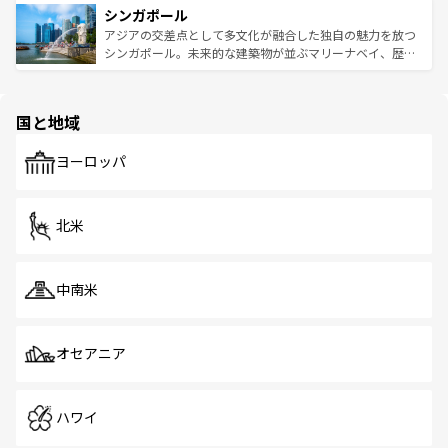
参照してほしい。
シンガポール
激する。気候は一年中温暖で、どの季節にも異なる楽しみ
み、どこを訪れても感動するはず。観光スポットが密集し
が待っている。親しみやすいタイの人々、仏教を中心とし
ており、効率よく見どころを回れるのも魅力。息をのむよ
アジアの交差点として多文化が融合した独自の魅力を放つ
た文化、そして多様な観光資源が、訪れる旅人を魅了し続
うな絶景から文化的な体験まで、香港を存分に楽しみ尽く
シンガポール。未来的な建築物が並ぶマリーナベイ、歴史
ける。 なお、新着のタイ情報は
コンテンツ一覧
を参照して
そう。 なお、新着の香港情報は
コンテンツ一覧
を参照して
と伝統を感じられるエスニックタウン、多数の緑豊かな公
ほしい。
ほしい。
園や自然保護区など、自然が調和した近代的な景観と文化
の多様性あふれるカラフルな町は、どこを歩いても新しい
国と地域
発見がある。さらに、治安のよさや充実した公共交通機関
も、旅行者にとっては魅力的なポイント。グルメも豊富
で、ホーカーズは地元の風情を楽しめる外せないスポット
ヨーロッパ
だ。訪れる人を飽きさせないシンガポールで、多様な魅力
を体感しよう。 なお、新着のシンガポール情報は
コンテン
ツ一覧
を参照してほしい。
北米
中南米
オセアニア
ハワイ