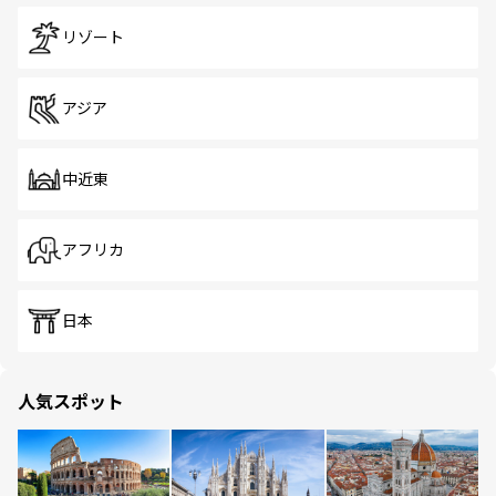
リゾート
アジア
中近東
アフリカ
日本
人気スポット