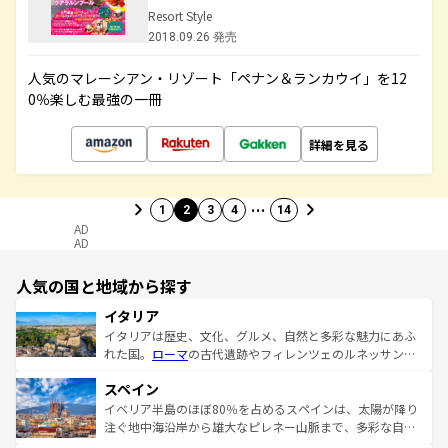
Resort Style
2018.09.26 発売
人気のマレーシアン・リゾート「ペナン＆ランカウイ」を12
0％楽しむ最強の一冊
詳細を見る
…
1
2
3
4
14
AD
AD
人気の国と地域から探す
イタリア
イタリアは歴史、文化、グルメ、自然と多彩な魅力にあふ
れた国。
ローマ
の古代遺跡やフィレンツェのルネッサンス
美術、ヴェネツィアの運河など、歴史あるスポットはもち
スペイン
ろん、トスカーナの美しい田園風景やアマルフィ海岸の絶
景など、自然景観も見逃せない。観光の合間には、本場の
イベリア半島のほぼ80％を占めるスペインは、太陽が降り
ピザやパスタなど、絶品のイタリア料理を堪能することも
注ぐ地中海沿岸から雄大なピレネー山脈まで、多彩な自然
できる。朝目覚めてから夜眠るまで、すべての瞬間を楽し
と文化が詰まったヨーロッパ屈指の旅行先だ。多様な地域