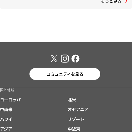
もっと見る
コミュニティを見る
国と地域
ヨーロッパ
北米
中南米
オセアニア
ハワイ
リゾート
アジア
中近東