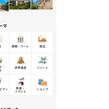
ーマ
食
建築・アート
宿泊
ト・
世界遺産
リゾート
戦
鉄道・
ビティ
ショップ
フライト