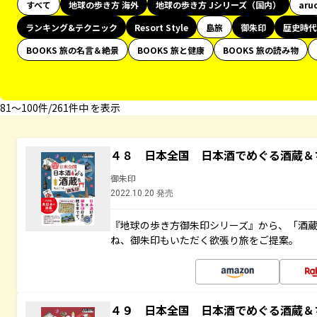
すべて
地球の歩き方 海外
地球の歩き方 Jシリーズ（国内）
aru
ランキング&テクニック
Resort Style
島旅
御朱印
歴史時代
BOOKS 旅の名言＆絶景
BOOKS 旅と健康
BOOKS 旅の読み物
81〜100件/261件中 を表示
４８ 日本全国 日本酒でめぐる酒蔵＆
御朱印
2022.10.20 発売
『地球の歩き方御朱印シリーズ』から、「酒
ね、御朱印もいただく欲張り旅をご提案。
４９ 日本全国 日本酒でめぐる酒蔵＆