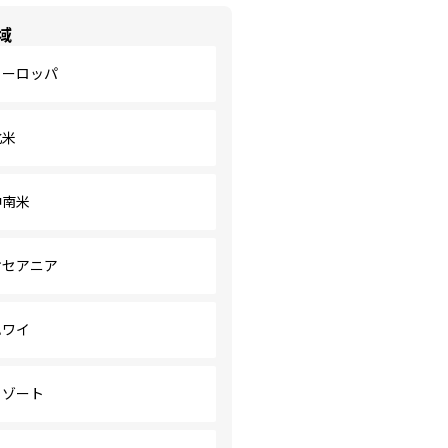
域
ヨーロッパ
北米
中南米
オセアニア
ハワイ
リゾート