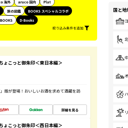
co 海外
aruco 国内
Plat
国と地
旅の図鑑
BOOKS スペシャルコラボ
BOOKS
D-Books
絞り込み条件を追加
ちょこっと御朱印＜東日本編＞
蔵」版が登場！おいしいお酒を求めて酒蔵を訪
詳細を見る
ちょこっと御朱印＜西日本編＞