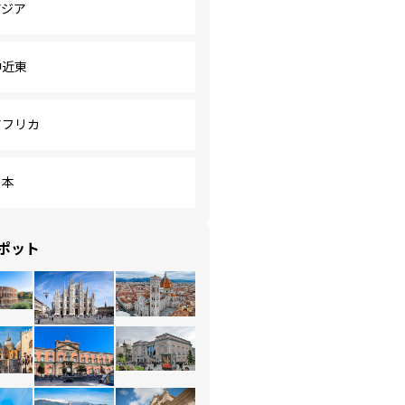
アジア
中近東
アフリカ
日本
ポット