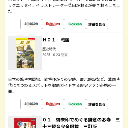
ックエッセイ。イラストレーター柴田かおるが書きおろしまし
た
詳細を見る
Ｈ０１ 戦国
歴史時代
2025.10.23 発売
日本の城や古戦場、武将ゆかりの史跡、展示施設など、戦国時
代にまつわるスポットを徹底ガイドする歴史ファン必携の一
冊。
詳細を見る
０１ 御朱印でめぐる鎌倉のお寺 三
十三観音完全掲載 三訂版