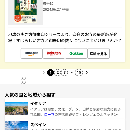
御朱印
2024.06.27 発売
地球の歩き方御朱印シリーズより、奈良のお寺の最新版が登
場！すばらしい古寺と御朱印の数々に合いに出かけませんか？
詳細を見る
…
1
2
3
15
AD
AD
人気の国と地域から探す
イタリア
イタリアは歴史、文化、グルメ、自然と多彩な魅力にあふ
れた国。
ローマ
の古代遺跡やフィレンツェのルネッサンス
美術、ヴェネツィアの運河など、歴史あるスポットはもち
スペイン
ろん、トスカーナの美しい田園風景やアマルフィ海岸の絶
景など、自然景観も見逃せない。観光の合間には、本場の