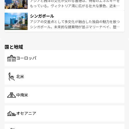
帯で自然と触れ合い、南部ではプーケットやクラビの美し
アジアと西洋の文化が交わる香港は、特有のエネルギーを
が旅行者を迎えてくれるので、きっと忘れられない旅にな
いビーチでリゾート気分を楽しむことができる。タイ料理
もっている。ヴィクトリア湾に広がる壮大な景色、近未来
るはずだ。 なお、新着のベトナム情報は
コンテンツ一覧
を
は世界的に有名で、屋台から高級レストランまで味覚を刺
的なアートスポット、そして歴史と現代が融合した町並
参照してほしい。
シンガポール
激する。気候は一年中温暖で、どの季節にも異なる楽しみ
み、どこを訪れても感動するはず。観光スポットが密集し
が待っている。親しみやすいタイの人々、仏教を中心とし
ており、効率よく見どころを回れるのも魅力。息をのむよ
アジアの交差点として多文化が融合した独自の魅力を放つ
た文化、そして多様な観光資源が、訪れる旅人を魅了し続
うな絶景から文化的な体験まで、香港を存分に楽しみ尽く
シンガポール。未来的な建築物が並ぶマリーナベイ、歴史
ける。 なお、新着のタイ情報は
コンテンツ一覧
を参照して
そう。 なお、新着の香港情報は
コンテンツ一覧
を参照して
と伝統を感じられるエスニックタウン、多数の緑豊かな公
ほしい。
ほしい。
園や自然保護区など、自然が調和した近代的な景観と文化
の多様性あふれるカラフルな町は、どこを歩いても新しい
国と地域
発見がある。さらに、治安のよさや充実した公共交通機関
も、旅行者にとっては魅力的なポイント。グルメも豊富
で、ホーカーズは地元の風情を楽しめる外せないスポット
ヨーロッパ
だ。訪れる人を飽きさせないシンガポールで、多様な魅力
を体感しよう。 なお、新着のシンガポール情報は
コンテン
ツ一覧
を参照してほしい。
北米
中南米
オセアニア