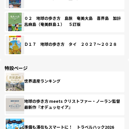
０２ 地球の歩き方 島旅 奄美大島 喜界島 加計
呂麻島（奄美群島１） ５訂版
Ｄ１７ 地球の歩き方 タイ ２０２７～２０２８
特設ページ
世界遺産ランキング
地球の歩き方 meets クリストファー・ノーラン監督
最新作『オデュッセイア』
準備も滞在もスマートに！ トラベルハック2026