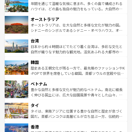
着のスイス情報は
コンテンツ一覧
を参照してほしい。
ンメントが詰まった刺激的なスポットだ。一方、アメリカ
年間を通じて温暖な気候に恵まれ、多くの島で構成される
西部には大自然が広がり、グランドキャニオンやイエロー
ハワイは、どの島も独自の魅力をもっている。大自然の神
ストーン国立公園といった絶景が堪能できる。さらに、南
秘を感じたいなら、火山が生み出した壮大な景観を誇るハ
オーストラリア
部のニューオーリンズでは、音楽と美食が融合した独特の
ワイ島は見逃せない。また、定番の観光地といえばオアフ
文化が魅力。旅行者はアメリカの各地域で異なる魅力を楽
島だが、静かな自然を求めるならマウイ島やカウアイ島が
オーストラリアは、壮大な自然と多様な文化が魅力の国。
しみながら、その多様性と豊かな歴史を感じることができ
おすすめ。エメラルドグリーンに輝く海をはじめ、豊かな
シドニーのシンボルであるシドニー・オペラハウス、オー
るだろう。車でのロードトリップや列車の旅も、アメリカ
文化や歴史が息づいている。「アロハスピリット」と呼ば
ストラリア東海岸北部に広がる大サンゴ礁地帯グレートバ
ならではの贅沢な旅のスタイルだ。 なお、新着のアメリカ
台湾
れるおもてなしの心で訪れる人々を迎えてくれるハワイの
リアリーフや大陸中央部にそびえるウルル（エアーズロッ
情報は
コンテンツ一覧
を参照してほしい。
人々、おいしいローカルフードやハワイアンミュージッ
ク）、タスマニアの美しい原生林やケアンズの熱帯雨林な
日本から約４時間ほどでたどり着く台湾は、多彩な文化と
ク、伝統的なフラダンスなど、すべてがハワイの魅力を彩
ど、見どころがたくさん。また、カフェやワイン、オージ
自然が織りなす魅力的な観光地。活気あふれる大都市の台
っている。訪れるたびに新しい発見と感動が待っているハ
ービーフなどの食文化も豊かで、美味しいものであふれて
北やノスタルジックな町並みが人気な九份（ジォウフェ
ワイを、存分に味わってほしい。 なお、新着のハワイ情報
韓国
いる。アクティビティも充実しており、サーフィンやダイ
ン）、静ひつな山岳地帯である台湾東部など、都市の喧騒
は
コンテンツ一覧
を参照してほしい。
ビング、ハイキングなど、アウトドア好きにはたまらな
と山間の静けさが共存しており、訪れる人に新しい発見と
歴史ある王朝文化が残る一方で、最先端のファッションやK
い。オーストラリアの多彩な魅力を存分に味わいつくそ
驚きをもたらしてくれる。また、奥深い台湾の食文化も魅
-POPで世界を席巻している韓国。首都ソウルの宮殿や伝統
う。 なお、新着のオーストラリア情報は
コンテンツ一覧
を
力で、夜市などの屋台グルメから高級料理、ヘルシーで美
家屋が並ぶエリアでは韓国の歴史と文化に浸ることがで
参照してほしい。
ベトナム
容にもいいと評判のスイーツなど、バラエティ豊かな料理
き、地方に足を延ばせば四季折々の自然美を楽しむことが
が味わえる。 なお、新着の台湾情報は
コンテンツ一覧
を参
できる。そして、キムチや焼肉、絶品のストリートフード
豊かな自然と多様な文化が魅力的なベトナム。南北に細長
照してほしい。
まで、さまざまな韓国料理が待っている。夜には、韓国な
く伸びる国土には、広大な田園風景や青々とした山々、世
らではのナイトライフも堪能できる。あたたかいホスピタ
界遺産に登録された壮大な自然景観が点在し、都市部では
タイ
リティに包まれながら、韓国の多彩な魅力を心ゆくまで味
急速な発展と共に伝統が息づく。ハノイの古い町並みやホ
わってみてほしい。 なお、新着の韓国情報は
コンテンツ一
ーチミン市のフランス統治時代の建物も、独特の雰囲気を
タイは、東南アジアに位置する豊かな自然と歴史が息づく
覧
を参照してほしい。
醸し出している。また、バラエティの豊かさとおいしさで
国だ。首都バンコクは高層ビルが立ち並ぶ一方、伝統的な
世界中の食通を魅了してやまないベトナム料理も魅力のひ
寺院や市場がいたるところに点在し、古きよき文化と現代
香港
とつ。フォーやバインミー、ベトナムコーヒーなどは、ぜ
の活気が交差している。北部ではチェンマイなどの山岳地
ひ現地で味わいたい。どの地域を訪れてもあたたかい人々