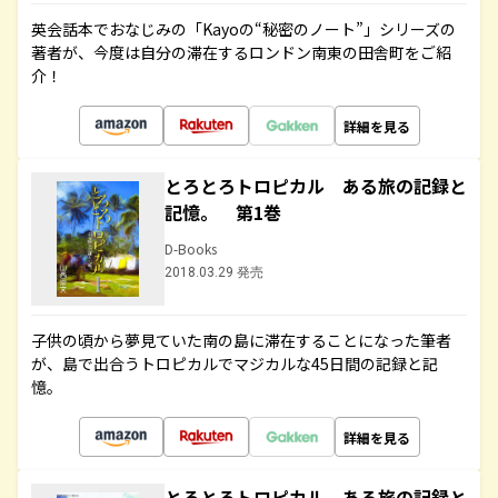
英会話本でおなじみの「Kayoの“秘密のノート”」シリーズの
著者が、今度は自分の滞在するロンドン南東の田舎町をご紹
介！
詳細を見る
とろとろトロピカル ある旅の記録と
記憶。 第1巻
D-Books
2018.03.29 発売
子供の頃から夢見ていた南の島に滞在することになった筆者
が、島で出合うトロピカルでマジカルな45日間の記録と記
憶。
詳細を見る
とろとろトロピカル ある旅の記録と