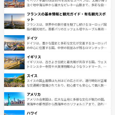
イベリア半島のほぼ80％を占めるスペインは、太陽が降り
ピザやパスタなど、絶品のイタリア料理を堪能することも
注ぐ地中海沿岸から雄大なピレネー山脈まで、多彩な自然
できる。朝目覚めてから夜眠るまで、すべての瞬間を楽し
と文化が詰まったヨーロッパ屈指の旅行先だ。多様な地域
フランスの基本情報と観光ガイド・有名観光スポ
ませてくれるイタリアで、忘れられない旅をしてみよう！
文化が根付くこの国では、情熱的なフラメンコ、熱気あふ
なお、新着のイタリア情報は
コンテンツ一覧
を参照してほ
れる闘牛、そして美味しいタパスが生活の一部となってい
ット
しい。
る。首都マドリードの洗練された雰囲気や、バルセロナの
フランスは、世界中の旅行者を魅了し続けるヨーロッパ屈
アートに溢れた街角から、地方では古代ローマ遺跡や中世
指の観光地だ。首都パリのエッフェル塔やルーブル美術館
の城塞都市、穏やかなビーチリゾートまで多彩な表情を見
といった象徴的なスポットから、田舎町の古風な美しさま
せる。地方によって風土や気候が異なるスペインはその個
ドイツ
で、幅広い魅力が詰まっている。華麗な宮殿、歴史的な大
性で訪れる人を魅了する。 なお、新着のスペイン情報は
コ
聖堂、美しいビーチ、そして豊かな自然が、訪れる者を心
ドイツは、豊かな歴史と多彩な文化が交差するヨーロッパ
ンテンツ一覧
を参照してほしい。
から魅了する。また、フランスは美食の国としても知ら
の中心に位置する国。中世の街並みが残るロマンチック街
れ、フランス料理はユネスコ無形文化遺産にも登録されて
道から、未来を先取りするようなモダンな都市まで多様な
イギリス
いる。シャンパンの発祥地であるランス、プロヴァンスの
顔を持つこの国は、どこを歩いても飽きることがない。ベ
香り高いラベンダー畑など、多彩な楽しみ方が可能だ。さ
ルリンの文化的活気、バイエルン州のアルプスの絶景、そ
イギリスは、古きよき伝統と最先端が共存する国。ウェス
らに、パリ以外の地域にも魅力が溢れており、どの街角に
してライン川沿いのワイン畑といった風景は必見。ビール
トミンスター寺院や大英博物館のようなランドマーク、歴
も豊かな歴史と文化が息づいている。パリ以外の個性あふ
とソーセージを味わいながら地元の人と過ごす楽しい時間
史ある大学都市、美しい丘陵地帯や牧歌的な風景など、エ
れる地方に足を運ぶとそれぞれで全く異なる文化を体験で
スイス
は、お酒好きな人にはぜひ体験してほしい。 なお、新着の
リアごとに異なる魅力がある。また、優雅なアフタヌーン
きるだろう。 なお、新着のフランス情報は
コンテンツ一覧
ドイツ情報は
コンテンツ一覧
を参照してほしい。
ティー、ビール好きにはたまらない英国パブ、サッカー観
スイスの国土面積は九州ほどの広さだが、運行時刻が正確
を参照してほしい。
戦など、本場だからこそできる体験も豊富。イギリスを旅
な交通網が整備されており、初心者でも安心して個人旅行
して楽しみつくそう。 なお、新着のイギリス情報は
コンテ
を楽しめる。日本同様に時刻表どおりの旅が可能だ。中世
アメリカ
ンツ一覧
を参照してほしい。
の建物がそのまま残る町や、スイスならではのユニークな
博物館もあり、アルプス観光だけでなく町歩きも満喫する
アメリカ合衆国は、広大な土地と多様な文化が魅力の国。
ことができる。国民の所得が高いため物価も高いが、旅行
東海岸の都市部から西海岸のカリフォルニアまで、訪れる
者向けの交通パス提供のサービスもあり、うまく活用すれ
場所ごとに異なる風景と体験が待っている。ニューヨーク
ハワイ
ば市内交通費無料で観光を楽しむこともできる。 なお、新
のような巨大都市は、観光、ショッピング、エンターテイ