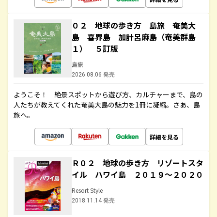
０２ 地球の歩き方 島旅 奄美大
島 喜界島 加計呂麻島（奄美群島
１） ５訂版
島旅
2026.08.06 発売
ようこそ！ 絶景スポットから遊び方、カルチャーまで、島の
人たちが教えてくれた奄美大島の魅力を1冊に凝縮。さあ、島
旅へ。
詳細を見る
Ｒ０２ 地球の歩き方 リゾートスタ
イル ハワイ島 ２０１９～２０２０
Resort Style
2018.11.14 発売