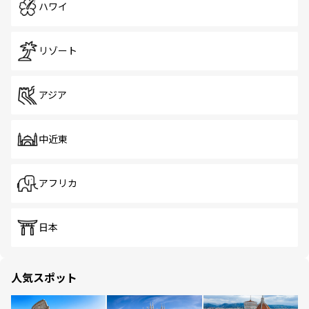
ハワイ
リゾート
アジア
中近東
アフリカ
日本
人気スポット