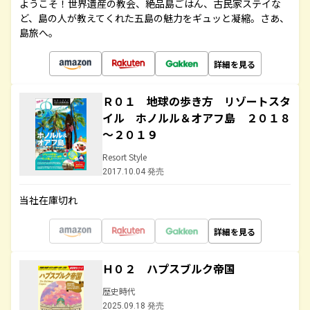
ようこそ！世界遺産の教会、絶品島ごはん、古民家ステイな
ど、島の人が教えてくれた五島の魅力をギュッと凝縮。さあ、
島旅へ。
詳細を見る
Ｒ０１ 地球の歩き方 リゾートスタ
イル ホノルル＆オアフ島 ２０１８
～２０１９
Resort Style
2017.10.04 発売
当社在庫切れ
詳細を見る
Ｈ０２ ハプスブルク帝国
歴史時代
2025.09.18 発売