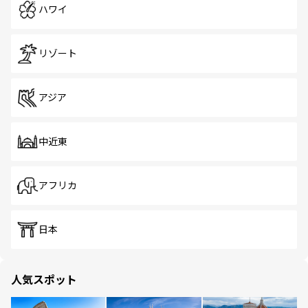
ハワイ
リゾート
アジア
中近東
アフリカ
日本
人気スポット