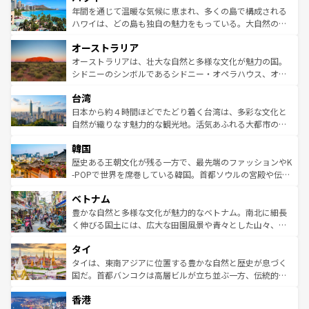
着のスイス情報は
コンテンツ一覧
を参照してほしい。
ンメントが詰まった刺激的なスポットだ。一方、アメリカ
年間を通じて温暖な気候に恵まれ、多くの島で構成される
西部には大自然が広がり、グランドキャニオンやイエロー
ハワイは、どの島も独自の魅力をもっている。大自然の神
ストーン国立公園といった絶景が堪能できる。さらに、南
秘を感じたいなら、火山が生み出した壮大な景観を誇るハ
オーストラリア
部のニューオーリンズでは、音楽と美食が融合した独特の
ワイ島は見逃せない。また、定番の観光地といえばオアフ
文化が魅力。旅行者はアメリカの各地域で異なる魅力を楽
島だが、静かな自然を求めるならマウイ島やカウアイ島が
オーストラリアは、壮大な自然と多様な文化が魅力の国。
しみながら、その多様性と豊かな歴史を感じることができ
おすすめ。エメラルドグリーンに輝く海をはじめ、豊かな
シドニーのシンボルであるシドニー・オペラハウス、オー
るだろう。車でのロードトリップや列車の旅も、アメリカ
文化や歴史が息づいている。「アロハスピリット」と呼ば
ストラリア東海岸北部に広がる大サンゴ礁地帯グレートバ
ならではの贅沢な旅のスタイルだ。 なお、新着のアメリカ
台湾
れるおもてなしの心で訪れる人々を迎えてくれるハワイの
リアリーフや大陸中央部にそびえるウルル（エアーズロッ
情報は
コンテンツ一覧
を参照してほしい。
人々、おいしいローカルフードやハワイアンミュージッ
ク）、タスマニアの美しい原生林やケアンズの熱帯雨林な
日本から約４時間ほどでたどり着く台湾は、多彩な文化と
ク、伝統的なフラダンスなど、すべてがハワイの魅力を彩
ど、見どころがたくさん。また、カフェやワイン、オージ
自然が織りなす魅力的な観光地。活気あふれる大都市の台
っている。訪れるたびに新しい発見と感動が待っているハ
ービーフなどの食文化も豊かで、美味しいものであふれて
北やノスタルジックな町並みが人気な九份（ジォウフェ
ワイを、存分に味わってほしい。 なお、新着のハワイ情報
韓国
いる。アクティビティも充実しており、サーフィンやダイ
ン）、静ひつな山岳地帯である台湾東部など、都市の喧騒
は
コンテンツ一覧
を参照してほしい。
ビング、ハイキングなど、アウトドア好きにはたまらな
と山間の静けさが共存しており、訪れる人に新しい発見と
歴史ある王朝文化が残る一方で、最先端のファッションやK
い。オーストラリアの多彩な魅力を存分に味わいつくそ
驚きをもたらしてくれる。また、奥深い台湾の食文化も魅
-POPで世界を席巻している韓国。首都ソウルの宮殿や伝統
う。 なお、新着のオーストラリア情報は
コンテンツ一覧
を
力で、夜市などの屋台グルメから高級料理、ヘルシーで美
家屋が並ぶエリアでは韓国の歴史と文化に浸ることがで
参照してほしい。
ベトナム
容にもいいと評判のスイーツなど、バラエティ豊かな料理
き、地方に足を延ばせば四季折々の自然美を楽しむことが
が味わえる。 なお、新着の台湾情報は
コンテンツ一覧
を参
できる。そして、キムチや焼肉、絶品のストリートフード
豊かな自然と多様な文化が魅力的なベトナム。南北に細長
照してほしい。
まで、さまざまな韓国料理が待っている。夜には、韓国な
く伸びる国土には、広大な田園風景や青々とした山々、世
らではのナイトライフも堪能できる。あたたかいホスピタ
界遺産に登録された壮大な自然景観が点在し、都市部では
タイ
リティに包まれながら、韓国の多彩な魅力を心ゆくまで味
急速な発展と共に伝統が息づく。ハノイの古い町並みやホ
わってみてほしい。 なお、新着の韓国情報は
コンテンツ一
ーチミン市のフランス統治時代の建物も、独特の雰囲気を
タイは、東南アジアに位置する豊かな自然と歴史が息づく
覧
を参照してほしい。
醸し出している。また、バラエティの豊かさとおいしさで
国だ。首都バンコクは高層ビルが立ち並ぶ一方、伝統的な
世界中の食通を魅了してやまないベトナム料理も魅力のひ
寺院や市場がいたるところに点在し、古きよき文化と現代
香港
とつ。フォーやバインミー、ベトナムコーヒーなどは、ぜ
の活気が交差している。北部ではチェンマイなどの山岳地