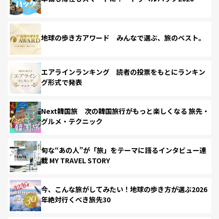
地球の歩き方アワード みんなで選ぶ、旅のベスト。
エアラインランキング 読者の投票をもとにランキン
グ形式で発表
Next韓国旅 次の韓国旅行がもっと楽しくなる 旅先・
グルメ・テクニック
旬な“あの人”が「旅」をテーマに語るインタビュー連
載 MY TRAVEL STORY
今、こんな旅がしてみたい！地球の歩き方が選ぶ2026
年絶対行くべき旅先30