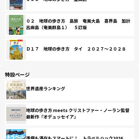
０２ 地球の歩き方 島旅 奄美大島 喜界島 加計
呂麻島（奄美群島１） ５訂版
Ｄ１７ 地球の歩き方 タイ ２０２７～２０２８
特設ページ
世界遺産ランキング
地球の歩き方 meets クリストファー・ノーラン監督
最新作『オデュッセイア』
準備も滞在もスマートに！ トラベルハック2026