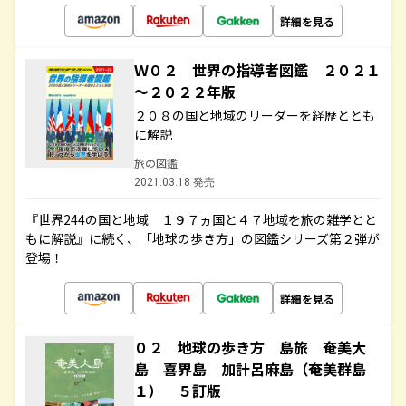
詳細を見る
Ｗ０２ 世界の指導者図鑑 ２０２１
～２０２２年版
２０８の国と地域のリーダーを経歴ととも
に解説
旅の図鑑
2021.03.18 発売
『世界244の国と地域 １９７ヵ国と４７地域を旅の雑学とと
もに解説』に続く、「地球の歩き方」の図鑑シリーズ第２弾が
登場！
詳細を見る
０２ 地球の歩き方 島旅 奄美大
島 喜界島 加計呂麻島（奄美群島
１） ５訂版