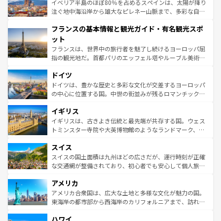
景など、自然景観も見逃せない。観光の合間には、本場の
イベリア半島のほぼ80％を占めるスペインは、太陽が降り
ピザやパスタなど、絶品のイタリア料理を堪能することも
注ぐ地中海沿岸から雄大なピレネー山脈まで、多彩な自然
できる。朝目覚めてから夜眠るまで、すべての瞬間を楽し
と文化が詰まったヨーロッパ屈指の旅行先だ。多様な地域
フランスの基本情報と観光ガイド・有名観光スポ
ませてくれるイタリアで、忘れられない旅をしてみよう！
文化が根付くこの国では、情熱的なフラメンコ、熱気あふ
なお、新着のイタリア情報は
コンテンツ一覧
を参照してほ
れる闘牛、そして美味しいタパスが生活の一部となってい
ット
しい。
る。首都マドリードの洗練された雰囲気や、バルセロナの
フランスは、世界中の旅行者を魅了し続けるヨーロッパ屈
アートに溢れた街角から、地方では古代ローマ遺跡や中世
指の観光地だ。首都パリのエッフェル塔やルーブル美術館
の城塞都市、穏やかなビーチリゾートまで多彩な表情を見
といった象徴的なスポットから、田舎町の古風な美しさま
せる。地方によって風土や気候が異なるスペインはその個
ドイツ
で、幅広い魅力が詰まっている。華麗な宮殿、歴史的な大
性で訪れる人を魅了する。 なお、新着のスペイン情報は
コ
聖堂、美しいビーチ、そして豊かな自然が、訪れる者を心
ドイツは、豊かな歴史と多彩な文化が交差するヨーロッパ
ンテンツ一覧
を参照してほしい。
から魅了する。また、フランスは美食の国としても知ら
の中心に位置する国。中世の街並みが残るロマンチック街
れ、フランス料理はユネスコ無形文化遺産にも登録されて
道から、未来を先取りするようなモダンな都市まで多様な
イギリス
いる。シャンパンの発祥地であるランス、プロヴァンスの
顔を持つこの国は、どこを歩いても飽きることがない。ベ
香り高いラベンダー畑など、多彩な楽しみ方が可能だ。さ
ルリンの文化的活気、バイエルン州のアルプスの絶景、そ
イギリスは、古きよき伝統と最先端が共存する国。ウェス
らに、パリ以外の地域にも魅力が溢れており、どの街角に
してライン川沿いのワイン畑といった風景は必見。ビール
トミンスター寺院や大英博物館のようなランドマーク、歴
も豊かな歴史と文化が息づいている。パリ以外の個性あふ
とソーセージを味わいながら地元の人と過ごす楽しい時間
史ある大学都市、美しい丘陵地帯や牧歌的な風景など、エ
れる地方に足を運ぶとそれぞれで全く異なる文化を体験で
スイス
は、お酒好きな人にはぜひ体験してほしい。 なお、新着の
リアごとに異なる魅力がある。また、優雅なアフタヌーン
きるだろう。 なお、新着のフランス情報は
コンテンツ一覧
ドイツ情報は
コンテンツ一覧
を参照してほしい。
ティー、ビール好きにはたまらない英国パブ、サッカー観
スイスの国土面積は九州ほどの広さだが、運行時刻が正確
を参照してほしい。
戦など、本場だからこそできる体験も豊富。イギリスを旅
な交通網が整備されており、初心者でも安心して個人旅行
して楽しみつくそう。 なお、新着のイギリス情報は
コンテ
を楽しめる。日本同様に時刻表どおりの旅が可能だ。中世
アメリカ
ンツ一覧
を参照してほしい。
の建物がそのまま残る町や、スイスならではのユニークな
博物館もあり、アルプス観光だけでなく町歩きも満喫する
アメリカ合衆国は、広大な土地と多様な文化が魅力の国。
ことができる。国民の所得が高いため物価も高いが、旅行
東海岸の都市部から西海岸のカリフォルニアまで、訪れる
者向けの交通パス提供のサービスもあり、うまく活用すれ
場所ごとに異なる風景と体験が待っている。ニューヨーク
ハワイ
ば市内交通費無料で観光を楽しむこともできる。 なお、新
のような巨大都市は、観光、ショッピング、エンターテイ