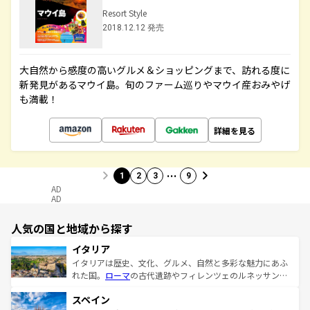
Resort Style
2018.12.12 発売
大自然から感度の高いグルメ＆ショッピングまで、訪れる度に
新発見があるマウイ島。旬のファーム巡りやマウイ産おみやげ
も満載！
詳細を見る
…
1
2
3
9
AD
AD
人気の国と地域から探す
イタリア
イタリアは歴史、文化、グルメ、自然と多彩な魅力にあふ
れた国。
ローマ
の古代遺跡やフィレンツェのルネッサンス
美術、ヴェネツィアの運河など、歴史あるスポットはもち
スペイン
ろん、トスカーナの美しい田園風景やアマルフィ海岸の絶