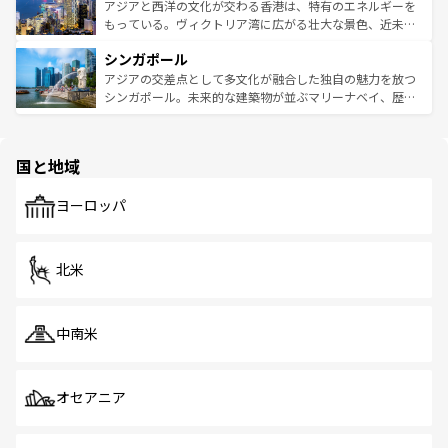
ひ現地で味わいたい。どの地域を訪れてもあたたかい人々
帯で自然と触れ合い、南部ではプーケットやクラビの美し
アジアと西洋の文化が交わる香港は、特有のエネルギーを
が旅行者を迎えてくれるので、きっと忘れられない旅にな
いビーチでリゾート気分を楽しむことができる。タイ料理
もっている。ヴィクトリア湾に広がる壮大な景色、近未来
るはずだ。 なお、新着のベトナム情報は
コンテンツ一覧
を
は世界的に有名で、屋台から高級レストランまで味覚を刺
的なアートスポット、そして歴史と現代が融合した町並
参照してほしい。
シンガポール
激する。気候は一年中温暖で、どの季節にも異なる楽しみ
み、どこを訪れても感動するはず。観光スポットが密集し
が待っている。親しみやすいタイの人々、仏教を中心とし
ており、効率よく見どころを回れるのも魅力。息をのむよ
アジアの交差点として多文化が融合した独自の魅力を放つ
た文化、そして多様な観光資源が、訪れる旅人を魅了し続
うな絶景から文化的な体験まで、香港を存分に楽しみ尽く
シンガポール。未来的な建築物が並ぶマリーナベイ、歴史
ける。 なお、新着のタイ情報は
コンテンツ一覧
を参照して
そう。 なお、新着の香港情報は
コンテンツ一覧
を参照して
と伝統を感じられるエスニックタウン、多数の緑豊かな公
ほしい。
ほしい。
園や自然保護区など、自然が調和した近代的な景観と文化
の多様性あふれるカラフルな町は、どこを歩いても新しい
国と地域
発見がある。さらに、治安のよさや充実した公共交通機関
も、旅行者にとっては魅力的なポイント。グルメも豊富
で、ホーカーズは地元の風情を楽しめる外せないスポット
ヨーロッパ
だ。訪れる人を飽きさせないシンガポールで、多様な魅力
を体感しよう。 なお、新着のシンガポール情報は
コンテン
ツ一覧
を参照してほしい。
北米
中南米
オセアニア