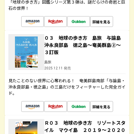
「地球の歩き方」図鑑シリーズ第３弾は、謎だらけの奇岩と巨
石の世界！
詳細を見る
０３ 地球の歩き方 島旅 与論島
沖永良部島 徳之島～奄美群島②～
３訂版
島旅
2025.12.11 発売
見たことのない世界に心奪われる！ 奄美群島南部「与論島・
沖永良部島・徳之島」の三島だけをフィーチャーした完全ガイ
ド。
詳細を見る
Ｒ０３ 地球の歩き方 リゾートスタ
イル マウイ島 ２０１９～２０２０