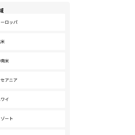
域
ヨーロッパ
北米
中南米
オセアニア
ハワイ
リゾート