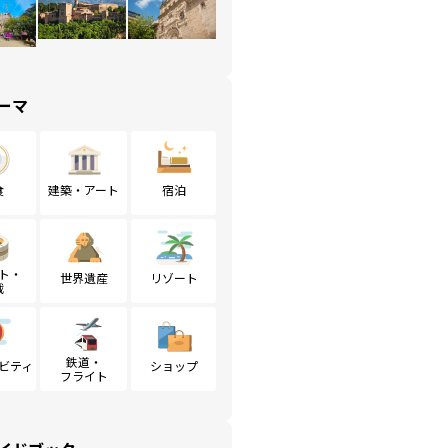
ーマ
食
建築・アート
宿泊
ト・
世界遺産
リゾート
戦
鉄道・
ビティ
ショップ
フライト