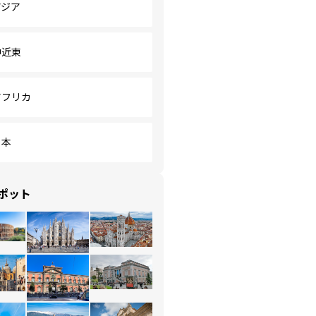
アジア
中近東
アフリカ
日本
ポット