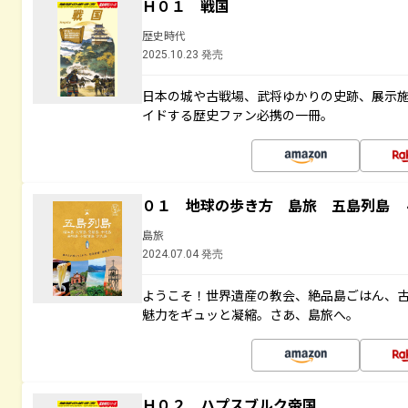
Ｈ０１ 戦国
歴史時代
2025.10.23 発売
日本の城や古戦場、武将ゆかりの史跡、展示
イドする歴史ファン必携の一冊。
０１ 地球の歩き方 島旅 五島列島 
島旅
2024.07.04 発売
ようこそ！世界遺産の教会、絶品島ごはん、
魅力をギュッと凝縮。さあ、島旅へ。
Ｈ０２ ハプスブルク帝国