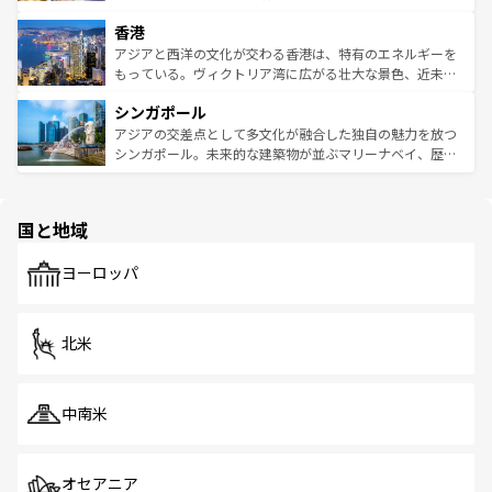
世界中の食通を魅了してやまないベトナム料理も魅力のひ
寺院や市場がいたるところに点在し、古きよき文化と現代
香港
とつ。フォーやバインミー、ベトナムコーヒーなどは、ぜ
の活気が交差している。北部ではチェンマイなどの山岳地
ひ現地で味わいたい。どの地域を訪れてもあたたかい人々
帯で自然と触れ合い、南部ではプーケットやクラビの美し
アジアと西洋の文化が交わる香港は、特有のエネルギーを
が旅行者を迎えてくれるので、きっと忘れられない旅にな
いビーチでリゾート気分を楽しむことができる。タイ料理
もっている。ヴィクトリア湾に広がる壮大な景色、近未来
るはずだ。 なお、新着のベトナム情報は
コンテンツ一覧
を
は世界的に有名で、屋台から高級レストランまで味覚を刺
的なアートスポット、そして歴史と現代が融合した町並
参照してほしい。
シンガポール
激する。気候は一年中温暖で、どの季節にも異なる楽しみ
み、どこを訪れても感動するはず。観光スポットが密集し
が待っている。親しみやすいタイの人々、仏教を中心とし
ており、効率よく見どころを回れるのも魅力。息をのむよ
アジアの交差点として多文化が融合した独自の魅力を放つ
た文化、そして多様な観光資源が、訪れる旅人を魅了し続
うな絶景から文化的な体験まで、香港を存分に楽しみ尽く
シンガポール。未来的な建築物が並ぶマリーナベイ、歴史
ける。 なお、新着のタイ情報は
コンテンツ一覧
を参照して
そう。 なお、新着の香港情報は
コンテンツ一覧
を参照して
と伝統を感じられるエスニックタウン、多数の緑豊かな公
ほしい。
ほしい。
園や自然保護区など、自然が調和した近代的な景観と文化
の多様性あふれるカラフルな町は、どこを歩いても新しい
国と地域
発見がある。さらに、治安のよさや充実した公共交通機関
も、旅行者にとっては魅力的なポイント。グルメも豊富
で、ホーカーズは地元の風情を楽しめる外せないスポット
ヨーロッパ
だ。訪れる人を飽きさせないシンガポールで、多様な魅力
を体感しよう。 なお、新着のシンガポール情報は
コンテン
ツ一覧
を参照してほしい。
北米
中南米
オセアニア