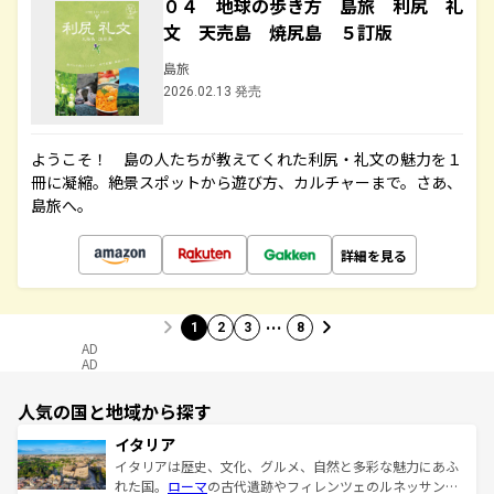
０４ 地球の歩き方 島旅 利尻 礼
文 天売島 焼尻島 ５訂版
島旅
2026.02.13 発売
ようこそ！ 島の人たちが教えてくれた利尻・礼文の魅力を１
冊に凝縮。絶景スポットから遊び方、カルチャーまで。さあ、
島旅へ。
詳細を見る
…
1
2
3
8
AD
AD
人気の国と地域から探す
イタリア
イタリアは歴史、文化、グルメ、自然と多彩な魅力にあふ
れた国。
ローマ
の古代遺跡やフィレンツェのルネッサンス