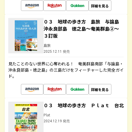
詳細を見る
０３ 地球の歩き方 島旅 与論島
沖永良部島 徳之島～奄美群島②～
３訂版
島旅
2025.12.11 発売
見たことのない世界に心奪われる！ 奄美群島南部「与論島・
沖永良部島・徳之島」の三島だけをフィーチャーした完全ガイ
ド。
詳細を見る
０３ 地球の歩き方 Ｐｌａｔ 台北
Plat
2024.12.19 発売