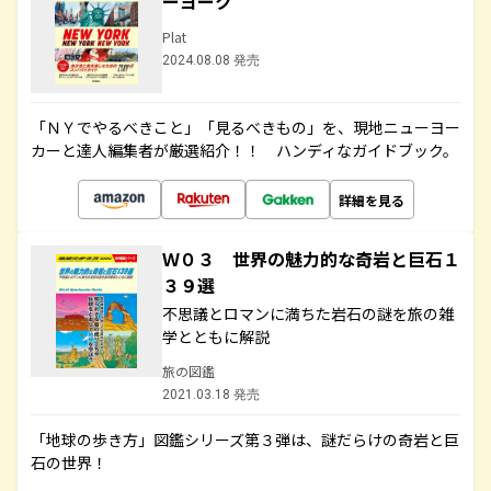
ーヨーク
Plat
2024.08.08 発売
「ＮＹでやるべきこと」「見るべきもの」を、現地ニューヨー
カーと達人編集者が厳選紹介！！ ハンディなガイドブック。
詳細を見る
Ｗ０３ 世界の魅力的な奇岩と巨石１
３９選
不思議とロマンに満ちた岩石の謎を旅の雑
学とともに解説
旅の図鑑
2021.03.18 発売
「地球の歩き方」図鑑シリーズ第３弾は、謎だらけの奇岩と巨
石の世界！