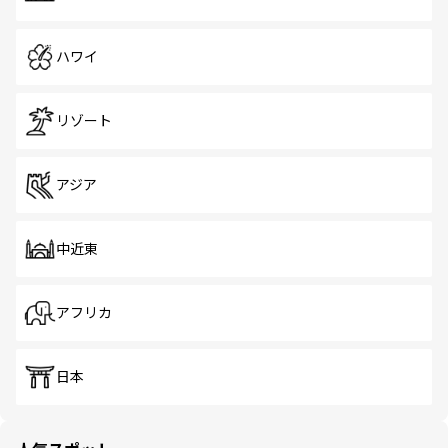
ハワイ
リゾート
アジア
中近東
アフリカ
日本