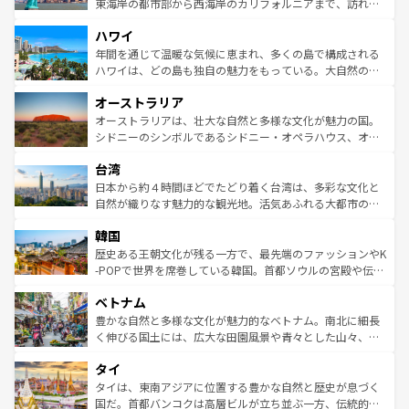
ことができる。国民の所得が高いため物価も高いが、旅行
東海岸の都市部から西海岸のカリフォルニアまで、訪れる
者向けの交通パス提供のサービスもあり、うまく活用すれ
場所ごとに異なる風景と体験が待っている。ニューヨーク
ハワイ
ば市内交通費無料で観光を楽しむこともできる。 なお、新
のような巨大都市は、観光、ショッピング、エンターテイ
着のスイス情報は
コンテンツ一覧
を参照してほしい。
ンメントが詰まった刺激的なスポットだ。一方、アメリカ
年間を通じて温暖な気候に恵まれ、多くの島で構成される
西部には大自然が広がり、グランドキャニオンやイエロー
ハワイは、どの島も独自の魅力をもっている。大自然の神
ストーン国立公園といった絶景が堪能できる。さらに、南
秘を感じたいなら、火山が生み出した壮大な景観を誇るハ
オーストラリア
部のニューオーリンズでは、音楽と美食が融合した独特の
ワイ島は見逃せない。また、定番の観光地といえばオアフ
文化が魅力。旅行者はアメリカの各地域で異なる魅力を楽
島だが、静かな自然を求めるならマウイ島やカウアイ島が
オーストラリアは、壮大な自然と多様な文化が魅力の国。
しみながら、その多様性と豊かな歴史を感じることができ
おすすめ。エメラルドグリーンに輝く海をはじめ、豊かな
シドニーのシンボルであるシドニー・オペラハウス、オー
るだろう。車でのロードトリップや列車の旅も、アメリカ
文化や歴史が息づいている。「アロハスピリット」と呼ば
ストラリア東海岸北部に広がる大サンゴ礁地帯グレートバ
ならではの贅沢な旅のスタイルだ。 なお、新着のアメリカ
台湾
れるおもてなしの心で訪れる人々を迎えてくれるハワイの
リアリーフや大陸中央部にそびえるウルル（エアーズロッ
情報は
コンテンツ一覧
を参照してほしい。
人々、おいしいローカルフードやハワイアンミュージッ
ク）、タスマニアの美しい原生林やケアンズの熱帯雨林な
日本から約４時間ほどでたどり着く台湾は、多彩な文化と
ク、伝統的なフラダンスなど、すべてがハワイの魅力を彩
ど、見どころがたくさん。また、カフェやワイン、オージ
自然が織りなす魅力的な観光地。活気あふれる大都市の台
っている。訪れるたびに新しい発見と感動が待っているハ
ービーフなどの食文化も豊かで、美味しいものであふれて
北やノスタルジックな町並みが人気な九份（ジォウフェ
ワイを、存分に味わってほしい。 なお、新着のハワイ情報
韓国
いる。アクティビティも充実しており、サーフィンやダイ
ン）、静ひつな山岳地帯である台湾東部など、都市の喧騒
は
コンテンツ一覧
を参照してほしい。
ビング、ハイキングなど、アウトドア好きにはたまらな
と山間の静けさが共存しており、訪れる人に新しい発見と
歴史ある王朝文化が残る一方で、最先端のファッションやK
い。オーストラリアの多彩な魅力を存分に味わいつくそ
驚きをもたらしてくれる。また、奥深い台湾の食文化も魅
-POPで世界を席巻している韓国。首都ソウルの宮殿や伝統
う。 なお、新着のオーストラリア情報は
コンテンツ一覧
を
力で、夜市などの屋台グルメから高級料理、ヘルシーで美
家屋が並ぶエリアでは韓国の歴史と文化に浸ることがで
参照してほしい。
ベトナム
容にもいいと評判のスイーツなど、バラエティ豊かな料理
き、地方に足を延ばせば四季折々の自然美を楽しむことが
が味わえる。 なお、新着の台湾情報は
コンテンツ一覧
を参
できる。そして、キムチや焼肉、絶品のストリートフード
豊かな自然と多様な文化が魅力的なベトナム。南北に細長
照してほしい。
まで、さまざまな韓国料理が待っている。夜には、韓国な
く伸びる国土には、広大な田園風景や青々とした山々、世
らではのナイトライフも堪能できる。あたたかいホスピタ
界遺産に登録された壮大な自然景観が点在し、都市部では
タイ
リティに包まれながら、韓国の多彩な魅力を心ゆくまで味
急速な発展と共に伝統が息づく。ハノイの古い町並みやホ
わってみてほしい。 なお、新着の韓国情報は
コンテンツ一
ーチミン市のフランス統治時代の建物も、独特の雰囲気を
タイは、東南アジアに位置する豊かな自然と歴史が息づく
覧
を参照してほしい。
醸し出している。また、バラエティの豊かさとおいしさで
国だ。首都バンコクは高層ビルが立ち並ぶ一方、伝統的な