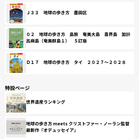
Ｊ３３ 地球の歩き方 墨田区
０２ 地球の歩き方 島旅 奄美大島 喜界島 加計
呂麻島（奄美群島１） ５訂版
Ｄ１７ 地球の歩き方 タイ ２０２７～２０２８
特設ページ
世界遺産ランキング
地球の歩き方 meets クリストファー・ノーラン監督
最新作『オデュッセイア』