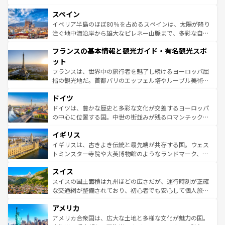
美術、ヴェネツィアの運河など、歴史あるスポットはもち
スペイン
ろん、トスカーナの美しい田園風景やアマルフィ海岸の絶
景など、自然景観も見逃せない。観光の合間には、本場の
イベリア半島のほぼ80％を占めるスペインは、太陽が降り
ピザやパスタなど、絶品のイタリア料理を堪能することも
注ぐ地中海沿岸から雄大なピレネー山脈まで、多彩な自然
できる。朝目覚めてから夜眠るまで、すべての瞬間を楽し
と文化が詰まったヨーロッパ屈指の旅行先だ。多様な地域
フランスの基本情報と観光ガイド・有名観光スポ
ませてくれるイタリアで、忘れられない旅をしてみよう！
文化が根付くこの国では、情熱的なフラメンコ、熱気あふ
なお、新着のイタリア情報は
コンテンツ一覧
を参照してほ
れる闘牛、そして美味しいタパスが生活の一部となってい
ット
しい。
る。首都マドリードの洗練された雰囲気や、バルセロナの
フランスは、世界中の旅行者を魅了し続けるヨーロッパ屈
アートに溢れた街角から、地方では古代ローマ遺跡や中世
指の観光地だ。首都パリのエッフェル塔やルーブル美術館
の城塞都市、穏やかなビーチリゾートまで多彩な表情を見
といった象徴的なスポットから、田舎町の古風な美しさま
せる。地方によって風土や気候が異なるスペインはその個
ドイツ
で、幅広い魅力が詰まっている。華麗な宮殿、歴史的な大
性で訪れる人を魅了する。 なお、新着のスペイン情報は
コ
聖堂、美しいビーチ、そして豊かな自然が、訪れる者を心
ドイツは、豊かな歴史と多彩な文化が交差するヨーロッパ
ンテンツ一覧
を参照してほしい。
から魅了する。また、フランスは美食の国としても知ら
の中心に位置する国。中世の街並みが残るロマンチック街
れ、フランス料理はユネスコ無形文化遺産にも登録されて
道から、未来を先取りするようなモダンな都市まで多様な
イギリス
いる。シャンパンの発祥地であるランス、プロヴァンスの
顔を持つこの国は、どこを歩いても飽きることがない。ベ
香り高いラベンダー畑など、多彩な楽しみ方が可能だ。さ
ルリンの文化的活気、バイエルン州のアルプスの絶景、そ
イギリスは、古きよき伝統と最先端が共存する国。ウェス
らに、パリ以外の地域にも魅力が溢れており、どの街角に
してライン川沿いのワイン畑といった風景は必見。ビール
トミンスター寺院や大英博物館のようなランドマーク、歴
も豊かな歴史と文化が息づいている。パリ以外の個性あふ
とソーセージを味わいながら地元の人と過ごす楽しい時間
史ある大学都市、美しい丘陵地帯や牧歌的な風景など、エ
れる地方に足を運ぶとそれぞれで全く異なる文化を体験で
スイス
は、お酒好きな人にはぜひ体験してほしい。 なお、新着の
リアごとに異なる魅力がある。また、優雅なアフタヌーン
きるだろう。 なお、新着のフランス情報は
コンテンツ一覧
ドイツ情報は
コンテンツ一覧
を参照してほしい。
ティー、ビール好きにはたまらない英国パブ、サッカー観
スイスの国土面積は九州ほどの広さだが、運行時刻が正確
を参照してほしい。
戦など、本場だからこそできる体験も豊富。イギリスを旅
な交通網が整備されており、初心者でも安心して個人旅行
して楽しみつくそう。 なお、新着のイギリス情報は
コンテ
を楽しめる。日本同様に時刻表どおりの旅が可能だ。中世
アメリカ
ンツ一覧
を参照してほしい。
の建物がそのまま残る町や、スイスならではのユニークな
博物館もあり、アルプス観光だけでなく町歩きも満喫する
アメリカ合衆国は、広大な土地と多様な文化が魅力の国。