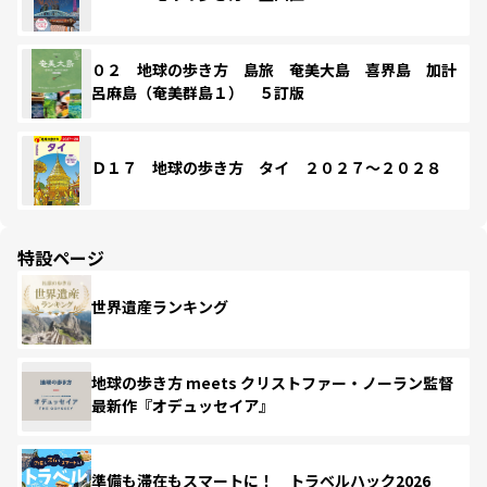
０２ 地球の歩き方 島旅 奄美大島 喜界島 加計
呂麻島（奄美群島１） ５訂版
Ｄ１７ 地球の歩き方 タイ ２０２７～２０２８
特設ページ
世界遺産ランキング
地球の歩き方 meets クリストファー・ノーラン監督
最新作『オデュッセイア』
準備も滞在もスマートに！ トラベルハック2026