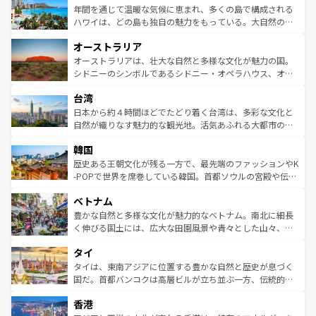
着のスイス情報は
コンテンツ一覧
を参照してほしい。
ンメントが詰まった刺激的なスポットだ。一方、アメリカ
年間を通じて温暖な気候に恵まれ、多くの島で構成される
西部には大自然が広がり、グランドキャニオンやイエロー
ハワイは、どの島も独自の魅力をもっている。大自然の神
ストーン国立公園といった絶景が堪能できる。さらに、南
秘を感じたいなら、火山が生み出した壮大な景観を誇るハ
オーストラリア
部のニューオーリンズでは、音楽と美食が融合した独特の
ワイ島は見逃せない。また、定番の観光地といえばオアフ
文化が魅力。旅行者はアメリカの各地域で異なる魅力を楽
島だが、静かな自然を求めるならマウイ島やカウアイ島が
オーストラリアは、壮大な自然と多様な文化が魅力の国。
しみながら、その多様性と豊かな歴史を感じることができ
おすすめ。エメラルドグリーンに輝く海をはじめ、豊かな
シドニーのシンボルであるシドニー・オペラハウス、オー
るだろう。車でのロードトリップや列車の旅も、アメリカ
文化や歴史が息づいている。「アロハスピリット」と呼ば
ストラリア東海岸北部に広がる大サンゴ礁地帯グレートバ
ならではの贅沢な旅のスタイルだ。 なお、新着のアメリカ
台湾
れるおもてなしの心で訪れる人々を迎えてくれるハワイの
リアリーフや大陸中央部にそびえるウルル（エアーズロッ
情報は
コンテンツ一覧
を参照してほしい。
人々、おいしいローカルフードやハワイアンミュージッ
ク）、タスマニアの美しい原生林やケアンズの熱帯雨林な
日本から約４時間ほどでたどり着く台湾は、多彩な文化と
ク、伝統的なフラダンスなど、すべてがハワイの魅力を彩
ど、見どころがたくさん。また、カフェやワイン、オージ
自然が織りなす魅力的な観光地。活気あふれる大都市の台
っている。訪れるたびに新しい発見と感動が待っているハ
ービーフなどの食文化も豊かで、美味しいものであふれて
北やノスタルジックな町並みが人気な九份（ジォウフェ
ワイを、存分に味わってほしい。 なお、新着のハワイ情報
韓国
いる。アクティビティも充実しており、サーフィンやダイ
ン）、静ひつな山岳地帯である台湾東部など、都市の喧騒
は
コンテンツ一覧
を参照してほしい。
ビング、ハイキングなど、アウトドア好きにはたまらな
と山間の静けさが共存しており、訪れる人に新しい発見と
歴史ある王朝文化が残る一方で、最先端のファッションやK
い。オーストラリアの多彩な魅力を存分に味わいつくそ
驚きをもたらしてくれる。また、奥深い台湾の食文化も魅
-POPで世界を席巻している韓国。首都ソウルの宮殿や伝統
う。 なお、新着のオーストラリア情報は
コンテンツ一覧
を
力で、夜市などの屋台グルメから高級料理、ヘルシーで美
家屋が並ぶエリアでは韓国の歴史と文化に浸ることがで
参照してほしい。
ベトナム
容にもいいと評判のスイーツなど、バラエティ豊かな料理
き、地方に足を延ばせば四季折々の自然美を楽しむことが
が味わえる。 なお、新着の台湾情報は
コンテンツ一覧
を参
できる。そして、キムチや焼肉、絶品のストリートフード
豊かな自然と多様な文化が魅力的なベトナム。南北に細長
照してほしい。
まで、さまざまな韓国料理が待っている。夜には、韓国な
く伸びる国土には、広大な田園風景や青々とした山々、世
らではのナイトライフも堪能できる。あたたかいホスピタ
界遺産に登録された壮大な自然景観が点在し、都市部では
タイ
リティに包まれながら、韓国の多彩な魅力を心ゆくまで味
急速な発展と共に伝統が息づく。ハノイの古い町並みやホ
わってみてほしい。 なお、新着の韓国情報は
コンテンツ一
ーチミン市のフランス統治時代の建物も、独特の雰囲気を
タイは、東南アジアに位置する豊かな自然と歴史が息づく
覧
を参照してほしい。
醸し出している。また、バラエティの豊かさとおいしさで
国だ。首都バンコクは高層ビルが立ち並ぶ一方、伝統的な
世界中の食通を魅了してやまないベトナム料理も魅力のひ
寺院や市場がいたるところに点在し、古きよき文化と現代
香港
とつ。フォーやバインミー、ベトナムコーヒーなどは、ぜ
の活気が交差している。北部ではチェンマイなどの山岳地