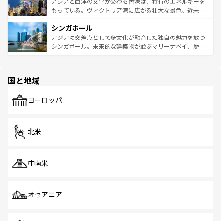
ひ現地で味わいたい。どの地域を訪れてもあたたかい人々
帯で自然と触れ合い、南部ではプーケットやクラビの美し
アジアと西洋の文化が交わる香港は、特有のエネルギーを
が旅行者を迎えてくれるので、きっと忘れられない旅にな
いビーチでリゾート気分を楽しむことができる。タイ料理
もっている。ヴィクトリア湾に広がる壮大な景色、近未来
るはずだ。 なお、新着のベトナム情報は
コンテンツ一覧
を
は世界的に有名で、屋台から高級レストランまで味覚を刺
的なアートスポット、そして歴史と現代が融合した町並
参照してほしい。
シンガポール
激する。気候は一年中温暖で、どの季節にも異なる楽しみ
み、どこを訪れても感動するはず。観光スポットが密集し
が待っている。親しみやすいタイの人々、仏教を中心とし
ており、効率よく見どころを回れるのも魅力。息をのむよ
アジアの交差点として多文化が融合した独自の魅力を放つ
た文化、そして多様な観光資源が、訪れる旅人を魅了し続
うな絶景から文化的な体験まで、香港を存分に楽しみ尽く
シンガポール。未来的な建築物が並ぶマリーナベイ、歴史
ける。 なお、新着のタイ情報は
コンテンツ一覧
を参照して
そう。 なお、新着の香港情報は
コンテンツ一覧
を参照して
と伝統を感じられるエスニックタウン、多数の緑豊かな公
ほしい。
ほしい。
園や自然保護区など、自然が調和した近代的な景観と文化
の多様性あふれるカラフルな町は、どこを歩いても新しい
国と地域
発見がある。さらに、治安のよさや充実した公共交通機関
も、旅行者にとっては魅力的なポイント。グルメも豊富
で、ホーカーズは地元の風情を楽しめる外せないスポット
ヨーロッパ
だ。訪れる人を飽きさせないシンガポールで、多様な魅力
を体感しよう。 なお、新着のシンガポール情報は
コンテン
ツ一覧
を参照してほしい。
北米
中南米
オセアニア