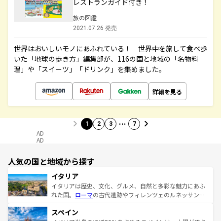
レストランガイド付き！
旅の図鑑
2021.07.26 発売
世界はおいしいモノにあふれている！ 世界中を旅して食べ歩
いた「地球の歩き方」編集部が、116の国と地域の「名物料
理」や「スイーツ」「ドリンク」を集めました。
詳細を見る
…
1
2
3
7
AD
AD
人気の国と地域から探す
イタリア
イタリアは歴史、文化、グルメ、自然と多彩な魅力にあふ
れた国。
ローマ
の古代遺跡やフィレンツェのルネッサンス
美術、ヴェネツィアの運河など、歴史あるスポットはもち
スペイン
ろん、トスカーナの美しい田園風景やアマルフィ海岸の絶