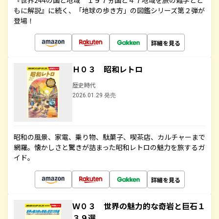
『世界244の国と地域 １９７ヵ国と４７地域を旅の雑学とと
もに解説』に続く、「地球の歩き方」の図鑑シリーズ第２弾が
登場！
詳細を見る
Ｈ０３ 昭和レトロ
歴史時代
2026.01.29 発売
昭和の風景、家電、乗り物、駄菓子、喫茶店、カルチャーまで
網羅。懐かしさと驚きが詰まった昭和レトロの魅力を旅するガ
イド。
詳細を見る
Ｗ０３ 世界の魅力的な奇岩と巨石１
３９選