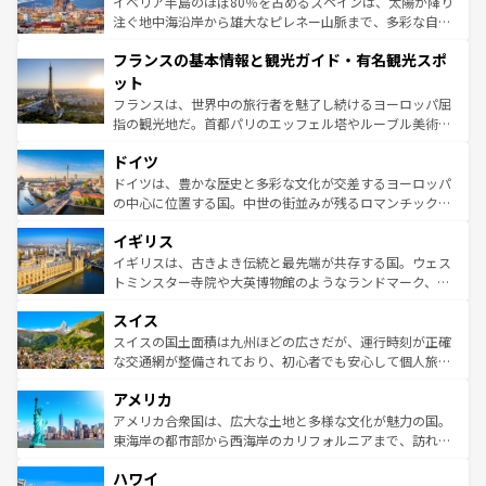
景など、自然景観も見逃せない。観光の合間には、本場の
イベリア半島のほぼ80％を占めるスペインは、太陽が降り
ピザやパスタなど、絶品のイタリア料理を堪能することも
注ぐ地中海沿岸から雄大なピレネー山脈まで、多彩な自然
できる。朝目覚めてから夜眠るまで、すべての瞬間を楽し
と文化が詰まったヨーロッパ屈指の旅行先だ。多様な地域
フランスの基本情報と観光ガイド・有名観光スポ
ませてくれるイタリアで、忘れられない旅をしてみよう！
文化が根付くこの国では、情熱的なフラメンコ、熱気あふ
なお、新着のイタリア情報は
コンテンツ一覧
を参照してほ
れる闘牛、そして美味しいタパスが生活の一部となってい
ット
しい。
る。首都マドリードの洗練された雰囲気や、バルセロナの
フランスは、世界中の旅行者を魅了し続けるヨーロッパ屈
アートに溢れた街角から、地方では古代ローマ遺跡や中世
指の観光地だ。首都パリのエッフェル塔やルーブル美術館
の城塞都市、穏やかなビーチリゾートまで多彩な表情を見
といった象徴的なスポットから、田舎町の古風な美しさま
せる。地方によって風土や気候が異なるスペインはその個
ドイツ
で、幅広い魅力が詰まっている。華麗な宮殿、歴史的な大
性で訪れる人を魅了する。 なお、新着のスペイン情報は
コ
聖堂、美しいビーチ、そして豊かな自然が、訪れる者を心
ドイツは、豊かな歴史と多彩な文化が交差するヨーロッパ
ンテンツ一覧
を参照してほしい。
から魅了する。また、フランスは美食の国としても知ら
の中心に位置する国。中世の街並みが残るロマンチック街
れ、フランス料理はユネスコ無形文化遺産にも登録されて
道から、未来を先取りするようなモダンな都市まで多様な
イギリス
いる。シャンパンの発祥地であるランス、プロヴァンスの
顔を持つこの国は、どこを歩いても飽きることがない。ベ
香り高いラベンダー畑など、多彩な楽しみ方が可能だ。さ
ルリンの文化的活気、バイエルン州のアルプスの絶景、そ
イギリスは、古きよき伝統と最先端が共存する国。ウェス
らに、パリ以外の地域にも魅力が溢れており、どの街角に
してライン川沿いのワイン畑といった風景は必見。ビール
トミンスター寺院や大英博物館のようなランドマーク、歴
も豊かな歴史と文化が息づいている。パリ以外の個性あふ
とソーセージを味わいながら地元の人と過ごす楽しい時間
史ある大学都市、美しい丘陵地帯や牧歌的な風景など、エ
れる地方に足を運ぶとそれぞれで全く異なる文化を体験で
スイス
は、お酒好きな人にはぜひ体験してほしい。 なお、新着の
リアごとに異なる魅力がある。また、優雅なアフタヌーン
きるだろう。 なお、新着のフランス情報は
コンテンツ一覧
ドイツ情報は
コンテンツ一覧
を参照してほしい。
ティー、ビール好きにはたまらない英国パブ、サッカー観
スイスの国土面積は九州ほどの広さだが、運行時刻が正確
を参照してほしい。
戦など、本場だからこそできる体験も豊富。イギリスを旅
な交通網が整備されており、初心者でも安心して個人旅行
して楽しみつくそう。 なお、新着のイギリス情報は
コンテ
を楽しめる。日本同様に時刻表どおりの旅が可能だ。中世
アメリカ
ンツ一覧
を参照してほしい。
の建物がそのまま残る町や、スイスならではのユニークな
博物館もあり、アルプス観光だけでなく町歩きも満喫する
アメリカ合衆国は、広大な土地と多様な文化が魅力の国。
ことができる。国民の所得が高いため物価も高いが、旅行
東海岸の都市部から西海岸のカリフォルニアまで、訪れる
者向けの交通パス提供のサービスもあり、うまく活用すれ
場所ごとに異なる風景と体験が待っている。ニューヨーク
ハワイ
ば市内交通費無料で観光を楽しむこともできる。 なお、新
のような巨大都市は、観光、ショッピング、エンターテイ