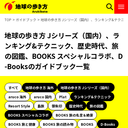
TOP
ガイドブック
地球の歩き方 Jシリーズ（国内）、ランキング&テクニック
地球の歩き方 Jシリーズ（国内）、ラ
ンキング&テクニック、歴史時代、旅
の図鑑、BOOKS スペシャルコラボ、D
-Booksのガイドブック一覧
すべて
地球の歩き方 海外
地球の歩き方 Jシリーズ（国内）
aruco 海外
aruco 国内
Plat
ランキング&テクニック
Resort Style
島旅
御朱印
歴史時代
旅の図鑑
BOOKS スペシャルコラボ
BOOKS 旅の名言＆絶景
BOOKS 旅と健康
BOOKS 旅の読み物
BOOKS
D-Books