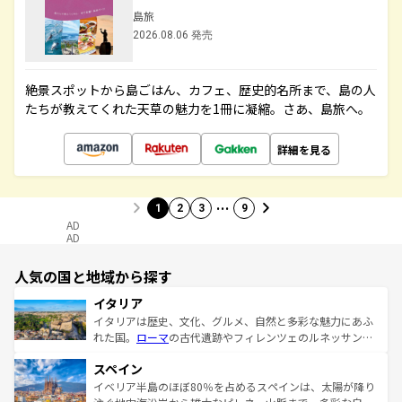
島旅
2026.08.06 発売
絶景スポットから島ごはん、カフェ、歴史的名所まで、島の人
たちが教えてくれた天草の魅力を1冊に凝縮。さあ、島旅へ。
詳細を見る
…
1
2
3
9
AD
AD
人気の国と地域から探す
イタリア
イタリアは歴史、文化、グルメ、自然と多彩な魅力にあふ
れた国。
ローマ
の古代遺跡やフィレンツェのルネッサンス
美術、ヴェネツィアの運河など、歴史あるスポットはもち
スペイン
ろん、トスカーナの美しい田園風景やアマルフィ海岸の絶
景など、自然景観も見逃せない。観光の合間には、本場の
イベリア半島のほぼ80％を占めるスペインは、太陽が降り
ピザやパスタなど、絶品のイタリア料理を堪能することも