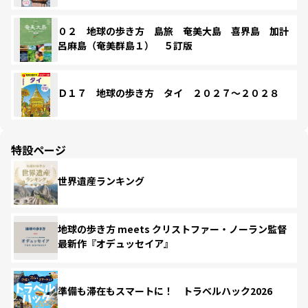
０２ 地球の歩き方 島旅 奄美大島 喜界島 加計
呂麻島（奄美群島１） ５訂版
Ｄ１７ 地球の歩き方 タイ ２０２７～２０２８
特設ページ
世界遺産ランキング
地球の歩き方 meets クリストファー・ノーラン監督
最新作『オデュッセイア』
準備も滞在もスマートに！ トラベルハック2026