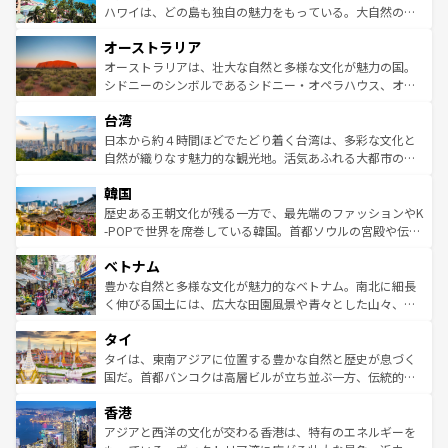
西部には大自然が広がり、グランドキャニオンやイエロー
ハワイは、どの島も独自の魅力をもっている。大自然の神
ストーン国立公園といった絶景が堪能できる。さらに、南
秘を感じたいなら、火山が生み出した壮大な景観を誇るハ
オーストラリア
部のニューオーリンズでは、音楽と美食が融合した独特の
ワイ島は見逃せない。また、定番の観光地といえばオアフ
文化が魅力。旅行者はアメリカの各地域で異なる魅力を楽
島だが、静かな自然を求めるならマウイ島やカウアイ島が
オーストラリアは、壮大な自然と多様な文化が魅力の国。
しみながら、その多様性と豊かな歴史を感じることができ
おすすめ。エメラルドグリーンに輝く海をはじめ、豊かな
シドニーのシンボルであるシドニー・オペラハウス、オー
るだろう。車でのロードトリップや列車の旅も、アメリカ
文化や歴史が息づいている。「アロハスピリット」と呼ば
ストラリア東海岸北部に広がる大サンゴ礁地帯グレートバ
ならではの贅沢な旅のスタイルだ。 なお、新着のアメリカ
台湾
れるおもてなしの心で訪れる人々を迎えてくれるハワイの
リアリーフや大陸中央部にそびえるウルル（エアーズロッ
情報は
コンテンツ一覧
を参照してほしい。
人々、おいしいローカルフードやハワイアンミュージッ
ク）、タスマニアの美しい原生林やケアンズの熱帯雨林な
日本から約４時間ほどでたどり着く台湾は、多彩な文化と
ク、伝統的なフラダンスなど、すべてがハワイの魅力を彩
ど、見どころがたくさん。また、カフェやワイン、オージ
自然が織りなす魅力的な観光地。活気あふれる大都市の台
っている。訪れるたびに新しい発見と感動が待っているハ
ービーフなどの食文化も豊かで、美味しいものであふれて
北やノスタルジックな町並みが人気な九份（ジォウフェ
ワイを、存分に味わってほしい。 なお、新着のハワイ情報
韓国
いる。アクティビティも充実しており、サーフィンやダイ
ン）、静ひつな山岳地帯である台湾東部など、都市の喧騒
は
コンテンツ一覧
を参照してほしい。
ビング、ハイキングなど、アウトドア好きにはたまらな
と山間の静けさが共存しており、訪れる人に新しい発見と
歴史ある王朝文化が残る一方で、最先端のファッションやK
い。オーストラリアの多彩な魅力を存分に味わいつくそ
驚きをもたらしてくれる。また、奥深い台湾の食文化も魅
-POPで世界を席巻している韓国。首都ソウルの宮殿や伝統
う。 なお、新着のオーストラリア情報は
コンテンツ一覧
を
力で、夜市などの屋台グルメから高級料理、ヘルシーで美
家屋が並ぶエリアでは韓国の歴史と文化に浸ることがで
参照してほしい。
ベトナム
容にもいいと評判のスイーツなど、バラエティ豊かな料理
き、地方に足を延ばせば四季折々の自然美を楽しむことが
が味わえる。 なお、新着の台湾情報は
コンテンツ一覧
を参
できる。そして、キムチや焼肉、絶品のストリートフード
豊かな自然と多様な文化が魅力的なベトナム。南北に細長
照してほしい。
まで、さまざまな韓国料理が待っている。夜には、韓国な
く伸びる国土には、広大な田園風景や青々とした山々、世
らではのナイトライフも堪能できる。あたたかいホスピタ
界遺産に登録された壮大な自然景観が点在し、都市部では
タイ
リティに包まれながら、韓国の多彩な魅力を心ゆくまで味
急速な発展と共に伝統が息づく。ハノイの古い町並みやホ
わってみてほしい。 なお、新着の韓国情報は
コンテンツ一
ーチミン市のフランス統治時代の建物も、独特の雰囲気を
タイは、東南アジアに位置する豊かな自然と歴史が息づく
覧
を参照してほしい。
醸し出している。また、バラエティの豊かさとおいしさで
国だ。首都バンコクは高層ビルが立ち並ぶ一方、伝統的な
世界中の食通を魅了してやまないベトナム料理も魅力のひ
寺院や市場がいたるところに点在し、古きよき文化と現代
香港
とつ。フォーやバインミー、ベトナムコーヒーなどは、ぜ
の活気が交差している。北部ではチェンマイなどの山岳地
ひ現地で味わいたい。どの地域を訪れてもあたたかい人々
帯で自然と触れ合い、南部ではプーケットやクラビの美し
アジアと西洋の文化が交わる香港は、特有のエネルギーを
が旅行者を迎えてくれるので、きっと忘れられない旅にな