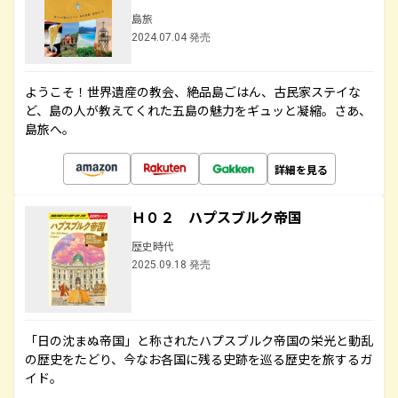
島旅
2024.07.04 発売
ようこそ！世界遺産の教会、絶品島ごはん、古民家ステイな
ど、島の人が教えてくれた五島の魅力をギュッと凝縮。さあ、
島旅へ。
詳細を見る
Ｈ０２ ハプスブルク帝国
歴史時代
2025.09.18 発売
「日の沈まぬ帝国」と称されたハプスブルク帝国の栄光と動乱
の歴史をたどり、今なお各国に残る史跡を巡る歴史を旅するガ
イド。