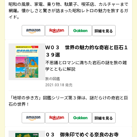
昭和の風景、家電、乗り物、駄菓子、喫茶店、カルチャーまで
網羅。懐かしさと驚きが詰まった昭和レトロの魅力を旅するガ
イド。
詳細を見る
Ｗ０３ 世界の魅力的な奇岩と巨石１
３９選
不思議とロマンに満ちた岩石の謎を旅の雑
学とともに解説
旅の図鑑
2021.03.18 発売
「地球の歩き方」図鑑シリーズ第３弾は、謎だらけの奇岩と巨
石の世界！
詳細を見る
０３ 御朱印でめぐる奈良のお寺