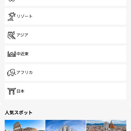
リゾート
アジア
中近東
アフリカ
日本
人気スポット