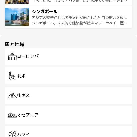
いビーチでリゾート気分を楽しむことができる。タイ料理
もっている。ヴィクトリア湾に広がる壮大な景色、近未来
るはずだ。 なお、新着のベトナム情報は
コンテンツ一覧
を
は世界的に有名で、屋台から高級レストランまで味覚を刺
的なアートスポット、そして歴史と現代が融合した町並
参照してほしい。
シンガポール
激する。気候は一年中温暖で、どの季節にも異なる楽しみ
み、どこを訪れても感動するはず。観光スポットが密集し
が待っている。親しみやすいタイの人々、仏教を中心とし
ており、効率よく見どころを回れるのも魅力。息をのむよ
アジアの交差点として多文化が融合した独自の魅力を放つ
た文化、そして多様な観光資源が、訪れる旅人を魅了し続
うな絶景から文化的な体験まで、香港を存分に楽しみ尽く
シンガポール。未来的な建築物が並ぶマリーナベイ、歴史
ける。 なお、新着のタイ情報は
コンテンツ一覧
を参照して
そう。 なお、新着の香港情報は
コンテンツ一覧
を参照して
と伝統を感じられるエスニックタウン、多数の緑豊かな公
ほしい。
ほしい。
園や自然保護区など、自然が調和した近代的な景観と文化
の多様性あふれるカラフルな町は、どこを歩いても新しい
国と地域
発見がある。さらに、治安のよさや充実した公共交通機関
も、旅行者にとっては魅力的なポイント。グルメも豊富
で、ホーカーズは地元の風情を楽しめる外せないスポット
ヨーロッパ
だ。訪れる人を飽きさせないシンガポールで、多様な魅力
を体感しよう。 なお、新着のシンガポール情報は
コンテン
ツ一覧
を参照してほしい。
北米
中南米
オセアニア
ハワイ