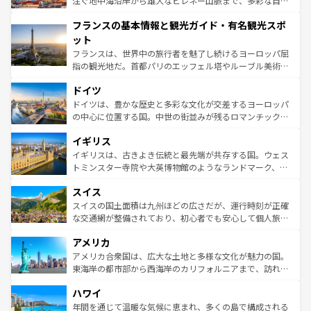
注ぐ地中海沿岸から雄大なピレネー山脈まで、多彩な自然
できる。朝目覚めてから夜眠るまで、すべての瞬間を楽し
と文化が詰まったヨーロッパ屈指の旅行先だ。多様な地域
フランスの基本情報と観光ガイド・有名観光スポ
ませてくれるイタリアで、忘れられない旅をしてみよう！
文化が根付くこの国では、情熱的なフラメンコ、熱気あふ
なお、新着のイタリア情報は
コンテンツ一覧
を参照してほ
れる闘牛、そして美味しいタパスが生活の一部となってい
ット
しい。
る。首都マドリードの洗練された雰囲気や、バルセロナの
フランスは、世界中の旅行者を魅了し続けるヨーロッパ屈
アートに溢れた街角から、地方では古代ローマ遺跡や中世
指の観光地だ。首都パリのエッフェル塔やルーブル美術館
の城塞都市、穏やかなビーチリゾートまで多彩な表情を見
といった象徴的なスポットから、田舎町の古風な美しさま
せる。地方によって風土や気候が異なるスペインはその個
ドイツ
で、幅広い魅力が詰まっている。華麗な宮殿、歴史的な大
性で訪れる人を魅了する。 なお、新着のスペイン情報は
コ
聖堂、美しいビーチ、そして豊かな自然が、訪れる者を心
ドイツは、豊かな歴史と多彩な文化が交差するヨーロッパ
ンテンツ一覧
を参照してほしい。
から魅了する。また、フランスは美食の国としても知ら
の中心に位置する国。中世の街並みが残るロマンチック街
れ、フランス料理はユネスコ無形文化遺産にも登録されて
道から、未来を先取りするようなモダンな都市まで多様な
イギリス
いる。シャンパンの発祥地であるランス、プロヴァンスの
顔を持つこの国は、どこを歩いても飽きることがない。ベ
香り高いラベンダー畑など、多彩な楽しみ方が可能だ。さ
ルリンの文化的活気、バイエルン州のアルプスの絶景、そ
イギリスは、古きよき伝統と最先端が共存する国。ウェス
らに、パリ以外の地域にも魅力が溢れており、どの街角に
してライン川沿いのワイン畑といった風景は必見。ビール
トミンスター寺院や大英博物館のようなランドマーク、歴
も豊かな歴史と文化が息づいている。パリ以外の個性あふ
とソーセージを味わいながら地元の人と過ごす楽しい時間
史ある大学都市、美しい丘陵地帯や牧歌的な風景など、エ
れる地方に足を運ぶとそれぞれで全く異なる文化を体験で
スイス
は、お酒好きな人にはぜひ体験してほしい。 なお、新着の
リアごとに異なる魅力がある。また、優雅なアフタヌーン
きるだろう。 なお、新着のフランス情報は
コンテンツ一覧
ドイツ情報は
コンテンツ一覧
を参照してほしい。
ティー、ビール好きにはたまらない英国パブ、サッカー観
スイスの国土面積は九州ほどの広さだが、運行時刻が正確
を参照してほしい。
戦など、本場だからこそできる体験も豊富。イギリスを旅
な交通網が整備されており、初心者でも安心して個人旅行
して楽しみつくそう。 なお、新着のイギリス情報は
コンテ
を楽しめる。日本同様に時刻表どおりの旅が可能だ。中世
アメリカ
ンツ一覧
を参照してほしい。
の建物がそのまま残る町や、スイスならではのユニークな
博物館もあり、アルプス観光だけでなく町歩きも満喫する
アメリカ合衆国は、広大な土地と多様な文化が魅力の国。
ことができる。国民の所得が高いため物価も高いが、旅行
東海岸の都市部から西海岸のカリフォルニアまで、訪れる
者向けの交通パス提供のサービスもあり、うまく活用すれ
場所ごとに異なる風景と体験が待っている。ニューヨーク
ハワイ
ば市内交通費無料で観光を楽しむこともできる。 なお、新
のような巨大都市は、観光、ショッピング、エンターテイ
着のスイス情報は
コンテンツ一覧
を参照してほしい。
ンメントが詰まった刺激的なスポットだ。一方、アメリカ
年間を通じて温暖な気候に恵まれ、多くの島で構成される