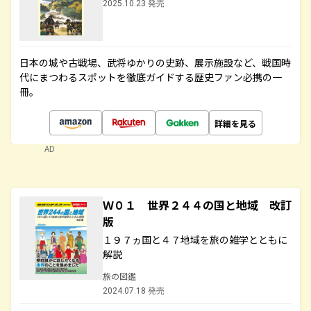
2025.10.23 発売
日本の城や古戦場、武将ゆかりの史跡、展示施設など、戦国時
代にまつわるスポットを徹底ガイドする歴史ファン必携の一
冊。
詳細を見る
AD
Ｗ０１ 世界２４４の国と地域 改訂
版
１９７ヵ国と４７地域を旅の雑学とともに
解説
旅の図鑑
2024.07.18 発売