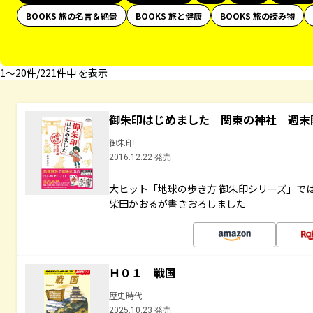
BOOKS 旅の名言＆絶景
BOOKS 旅と健康
BOOKS 旅の読み物
1〜20件/221件中 を表示
御朱印はじめました 関東の神社 週末
御朱印
2016.12.22 発売
大ヒット「地球の歩き方 御朱印シリーズ」で
柴田かおるが書きおろしました
Ｈ０１ 戦国
歴史時代
2025.10.23 発売