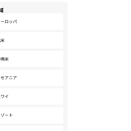
域
ヨーロッパ
北米
中南米
オセアニア
ハワイ
リゾート