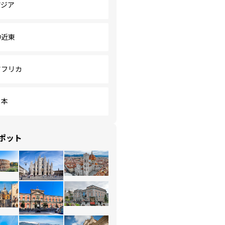
アジア
中近東
アフリカ
日本
ポット