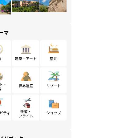
ーマ
食
建築・アート
宿泊
ト・
世界遺産
リゾート
戦
鉄道・
ビティ
ショップ
フライト