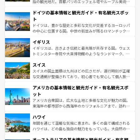
アートに溢れた街角から、地方では古代ローマ遺跡や中世
指の観光地だ。首都パリのエッフェル塔やルーブル美術館
の城塞都市、穏やかなビーチリゾートまで多彩な表情を見
といった象徴的なスポットから、田舎町の古風な美しさま
せる。地方によって風土や気候が異なるスペインはその個
ドイツの基本情報と観光ガイド・有名観光スポッ
で、幅広い魅力が詰まっている。華麗な宮殿、歴史的な大
性で訪れる人を魅了する。 なお、新着のスペイン情報は
コ
聖堂、美しいビーチ、そして豊かな自然が、訪れる者を心
ト
ンテンツ一覧
を参照してほしい。
から魅了する。また、フランスは美食の国としても知ら
ドイツは、豊かな歴史と多彩な文化が交差するヨーロッパ
れ、フランス料理はユネスコ無形文化遺産にも登録されて
の中心に位置する国。中世の街並みが残るロマンチック街
いる。シャンパンの発祥地であるランス、プロヴァンスの
道から、未来を先取りするようなモダンな都市まで多様な
香り高いラベンダー畑など、多彩な楽しみ方が可能だ。さ
イギリス
顔を持つこの国は、どこを歩いても飽きることがない。ベ
らに、パリ以外の地域にも魅力が溢れており、どの街角に
ルリンの文化的活気、バイエルン州のアルプスの絶景、そ
イギリスは、古きよき伝統と最先端が共存する国。ウェス
も豊かな歴史と文化が息づいている。パリ以外の個性あふ
してライン川沿いのワイン畑といった風景は必見。ビール
トミンスター寺院や大英博物館のようなランドマーク、歴
れる地方に足を運ぶとそれぞれで全く異なる文化を体験で
とソーセージを味わいながら地元の人と過ごす楽しい時間
史ある大学都市、美しい丘陵地帯や牧歌的な風景など、エ
きるだろう。 なお、新着のフランス情報は
コンテンツ一覧
スイス
は、お酒好きな人にはぜひ体験してほしい。 なお、新着の
リアごとに異なる魅力がある。また、優雅なアフタヌーン
を参照してほしい。
ドイツ情報は
コンテンツ一覧
を参照してほしい。
ティー、ビール好きにはたまらない英国パブ、サッカー観
スイスの国土面積は九州ほどの広さだが、運行時刻が正確
戦など、本場だからこそできる体験も豊富。イギリスを旅
な交通網が整備されており、初心者でも安心して個人旅行
して楽しみつくそう。 なお、新着のイギリス情報は
コンテ
を楽しめる。日本同様に時刻表どおりの旅が可能だ。中世
アメリカの基本情報と観光ガイド・有名観光スポ
ンツ一覧
を参照してほしい。
の建物がそのまま残る町や、スイスならではのユニークな
博物館もあり、アルプス観光だけでなく町歩きも満喫する
ット
ことができる。国民の所得が高いため物価も高いが、旅行
アメリカ合衆国は、広大な土地と多様な文化が魅力の国。
者向けの交通パス提供のサービスもあり、うまく活用すれ
東海岸の都市部から西海岸のカリフォルニアまで、訪れる
ば市内交通費無料で観光を楽しむこともできる。 なお、新
場所ごとに異なる風景と体験が待っている。ニューヨーク
着のスイス情報は
コンテンツ一覧
を参照してほしい。
ハワイ
のような巨大都市は、観光、ショッピング、エンターテイ
ンメントが詰まった刺激的なスポットだ。一方、アメリカ
年間を通じて温暖な気候に恵まれ、多くの島で構成される
西部には大自然が広がり、グランドキャニオンやイエロー
ハワイは、どの島も独自の魅力をもっている。大自然の神
ストーン国立公園といった絶景が堪能できる。さらに、南
秘を感じたいなら、火山が生み出した壮大な景観を誇るハ
オーストラリアの基本情報と観光ガイド・有名観
部のニューオーリンズでは、音楽と美食が融合した独特の
ワイ島は見逃せない。また、定番の観光地といえばオアフ