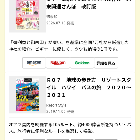
末開運さんぽ 改訂版
御朱印
2026.07.13 発売
『御利益と御朱印』が凄い、を基準に全国7万社から厳選した
神社を紹介。ビギナーに優しく、ツウも納得の1冊です。
詳細を見る
Ｒ０７ 地球の歩き方 リゾートスタ
イル ハワイ バスの旅 ２０２０～
２０２１
Resort Style
2019.11.06 発売
オアフ島内を網羅する105ルート、約4000停留所を持つザ・バ
ス。旅行者に便利なルートを厳選して掲載。