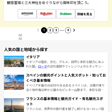
観音霊場と三大神社をめぐりながら御朱印を頂こう。
詳細を見る
…
1
2
3
9
AD
AD
人気の国と地域から探す
イタリア
イタリアは歴史、文化、グルメ、自然と多彩な魅力にあふ
れた国。
ローマ
の古代遺跡やフィレンツェのルネッサンス
美術、ヴェネツィアの運河など、歴史あるスポットはもち
スペインの観光ポイントと人気スポット・知ってお
ろん、トスカーナの美しい田園風景やアマルフィ海岸の絶
景など、自然景観も見逃せない。観光の合間には、本場の
くべき基本情報
ピザやパスタなど、絶品のイタリア料理を堪能することも
イベリア半島のほぼ80％を占めるスペインは、太陽が降り
できる。朝目覚めてから夜眠るまで、すべての瞬間を楽し
注ぐ地中海沿岸から雄大なピレネー山脈まで、多彩な自然
ませてくれるイタリアで、忘れられない旅をしてみよう！
と文化が詰まったヨーロッパ屈指の旅行先だ。多様な地域
なお、新着のイタリア情報は
コンテンツ一覧
を参照してほ
フランスの基本情報と観光ガイド・有名観光スポ
文化が根付くこの国では、情熱的なフラメンコ、熱気あふ
しい。
れる闘牛、そして美味しいタパスが生活の一部となってい
ット
る。首都マドリードの洗練された雰囲気や、バルセロナの
フランスは、世界中の旅行者を魅了し続けるヨーロッパ屈