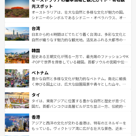
文化が魅力。旅行者はアメリカの各地域で異なる魅力を楽
島だが、静かな自然を求めるならマウイ島やカウアイ島が
光スポット
しみながら、その多様性と豊かな歴史を感じることができ
おすすめ。エメラルドグリーンに輝く海をはじめ、豊かな
オーストラリアは、壮大な自然と多様な文化が魅力の国。
るだろう。車でのロードトリップや列車の旅も、アメリカ
文化や歴史が息づいている。「アロハスピリット」と呼ば
シドニーのシンボルであるシドニー・オペラハウス、オー
ならではの贅沢な旅のスタイルだ。 なお、新着のアメリカ
れるおもてなしの心で訪れる人々を迎えてくれるハワイの
ストラリア東海岸北部に広がる大サンゴ礁地帯グレートバ
情報は
コンテンツ一覧
を参照してほしい。
人々、おいしいローカルフードやハワイアンミュージッ
台湾
リアリーフや大陸中央部にそびえるウルル（エアーズロッ
ク、伝統的なフラダンスなど、すべてがハワイの魅力を彩
ク）、タスマニアの美しい原生林やケアンズの熱帯雨林な
日本から約４時間ほどでたどり着く台湾は、多彩な文化と
っている。訪れるたびに新しい発見と感動が待っているハ
ど、見どころがたくさん。また、カフェやワイン、オージ
自然が織りなす魅力的な観光地。活気あふれる大都市の台
ワイを、存分に味わってほしい。 なお、新着のハワイ情報
ービーフなどの食文化も豊かで、美味しいものであふれて
北やノスタルジックな町並みが人気な九份（ジォウフェ
は
コンテンツ一覧
を参照してほしい。
韓国
いる。アクティビティも充実しており、サーフィンやダイ
ン）、静ひつな山岳地帯である台湾東部など、都市の喧騒
ビング、ハイキングなど、アウトドア好きにはたまらな
と山間の静けさが共存しており、訪れる人に新しい発見と
歴史ある王朝文化が残る一方で、最先端のファッションやK
い。オーストラリアの多彩な魅力を存分に味わいつくそ
驚きをもたらしてくれる。また、奥深い台湾の食文化も魅
-POPで世界を席巻している韓国。首都ソウルの宮殿や伝統
う。 なお、新着のオーストラリア情報は
コンテンツ一覧
を
力で、夜市などの屋台グルメから高級料理、ヘルシーで美
家屋が並ぶエリアでは韓国の歴史と文化に浸ることがで
参照してほしい。
ベトナム
容にもいいと評判のスイーツなど、バラエティ豊かな料理
き、地方に足を延ばせば四季折々の自然美を楽しむことが
が味わえる。 なお、新着の台湾情報は
コンテンツ一覧
を参
できる。そして、キムチや焼肉、絶品のストリートフード
豊かな自然と多様な文化が魅力的なベトナム。南北に細長
照してほしい。
まで、さまざまな韓国料理が待っている。夜には、韓国な
く伸びる国土には、広大な田園風景や青々とした山々、世
らではのナイトライフも堪能できる。あたたかいホスピタ
界遺産に登録された壮大な自然景観が点在し、都市部では
タイ
リティに包まれながら、韓国の多彩な魅力を心ゆくまで味
急速な発展と共に伝統が息づく。ハノイの古い町並みやホ
わってみてほしい。 なお、新着の韓国情報は
コンテンツ一
ーチミン市のフランス統治時代の建物も、独特の雰囲気を
タイは、東南アジアに位置する豊かな自然と歴史が息づく
覧
を参照してほしい。
醸し出している。また、バラエティの豊かさとおいしさで
国だ。首都バンコクは高層ビルが立ち並ぶ一方、伝統的な
世界中の食通を魅了してやまないベトナム料理も魅力のひ
寺院や市場がいたるところに点在し、古きよき文化と現代
香港
とつ。フォーやバインミー、ベトナムコーヒーなどは、ぜ
の活気が交差している。北部ではチェンマイなどの山岳地
ひ現地で味わいたい。どの地域を訪れてもあたたかい人々
帯で自然と触れ合い、南部ではプーケットやクラビの美し
アジアと西洋の文化が交わる香港は、特有のエネルギーを
が旅行者を迎えてくれるので、きっと忘れられない旅にな
いビーチでリゾート気分を楽しむことができる。タイ料理
もっている。ヴィクトリア湾に広がる壮大な景色、近未来
るはずだ。 なお、新着のベトナム情報は
コンテンツ一覧
を
は世界的に有名で、屋台から高級レストランまで味覚を刺
的なアートスポット、そして歴史と現代が融合した町並