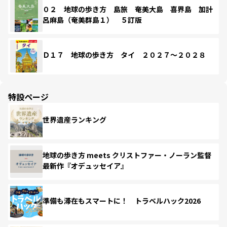
０２ 地球の歩き方 島旅 奄美大島 喜界島 加計
呂麻島（奄美群島１） ５訂版
Ｄ１７ 地球の歩き方 タイ ２０２７～２０２８
特設ページ
世界遺産ランキング
地球の歩き方 meets クリストファー・ノーラン監督
最新作『オデュッセイア』
準備も滞在もスマートに！ トラベルハック2026