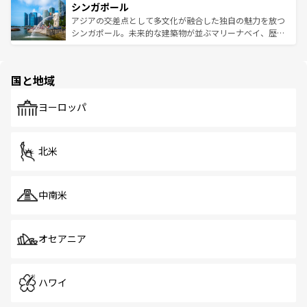
参照してほしい。
シンガポール
激する。気候は一年中温暖で、どの季節にも異なる楽しみ
み、どこを訪れても感動するはず。観光スポットが密集し
が待っている。親しみやすいタイの人々、仏教を中心とし
ており、効率よく見どころを回れるのも魅力。息をのむよ
アジアの交差点として多文化が融合した独自の魅力を放つ
た文化、そして多様な観光資源が、訪れる旅人を魅了し続
うな絶景から文化的な体験まで、香港を存分に楽しみ尽く
シンガポール。未来的な建築物が並ぶマリーナベイ、歴史
ける。 なお、新着のタイ情報は
コンテンツ一覧
を参照して
そう。 なお、新着の香港情報は
コンテンツ一覧
を参照して
と伝統を感じられるエスニックタウン、多数の緑豊かな公
ほしい。
ほしい。
園や自然保護区など、自然が調和した近代的な景観と文化
の多様性あふれるカラフルな町は、どこを歩いても新しい
国と地域
発見がある。さらに、治安のよさや充実した公共交通機関
も、旅行者にとっては魅力的なポイント。グルメも豊富
で、ホーカーズは地元の風情を楽しめる外せないスポット
ヨーロッパ
だ。訪れる人を飽きさせないシンガポールで、多様な魅力
を体感しよう。 なお、新着のシンガポール情報は
コンテン
ツ一覧
を参照してほしい。
北米
中南米
オセアニア
ハワイ