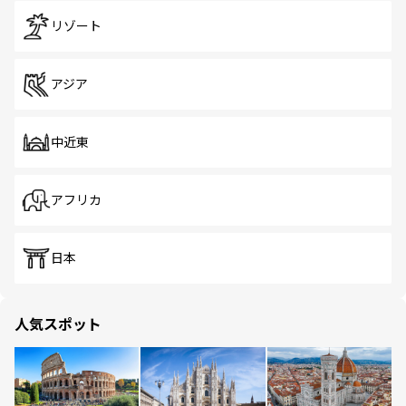
リゾート
アジア
中近東
アフリカ
日本
人気スポット