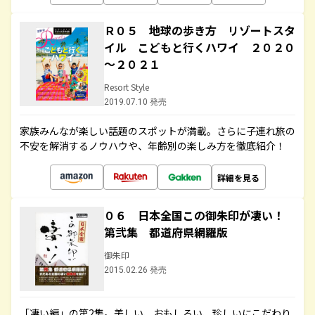
Ｒ０５ 地球の歩き方 リゾートスタ
イル こどもと行くハワイ ２０２０
～２０２１
Resort Style
2019.07.10 発売
家族みんなが楽しい話題のスポットが満載。さらに子連れ旅の
不安を解消するノウハウや、年齢別の楽しみ方を徹底紹介！
詳細を見る
０６ 日本全国この御朱印が凄い！
第弐集 都道府県網羅版
御朱印
2015.02.26 発売
「凄い編」の第2集。美しい、おもしろい、珍しいにこだわり