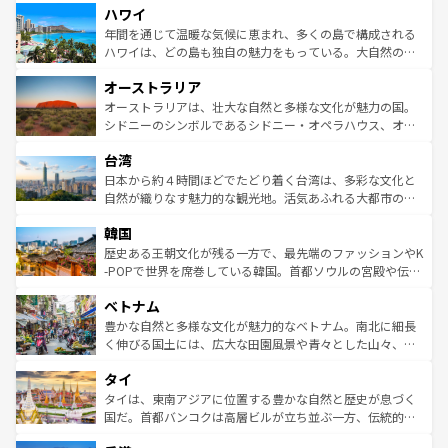
ハワイ
ば市内交通費無料で観光を楽しむこともできる。 なお、新
のような巨大都市は、観光、ショッピング、エンターテイ
着のスイス情報は
コンテンツ一覧
を参照してほしい。
ンメントが詰まった刺激的なスポットだ。一方、アメリカ
年間を通じて温暖な気候に恵まれ、多くの島で構成される
西部には大自然が広がり、グランドキャニオンやイエロー
ハワイは、どの島も独自の魅力をもっている。大自然の神
ストーン国立公園といった絶景が堪能できる。さらに、南
秘を感じたいなら、火山が生み出した壮大な景観を誇るハ
オーストラリア
部のニューオーリンズでは、音楽と美食が融合した独特の
ワイ島は見逃せない。また、定番の観光地といえばオアフ
文化が魅力。旅行者はアメリカの各地域で異なる魅力を楽
島だが、静かな自然を求めるならマウイ島やカウアイ島が
オーストラリアは、壮大な自然と多様な文化が魅力の国。
しみながら、その多様性と豊かな歴史を感じることができ
おすすめ。エメラルドグリーンに輝く海をはじめ、豊かな
シドニーのシンボルであるシドニー・オペラハウス、オー
るだろう。車でのロードトリップや列車の旅も、アメリカ
文化や歴史が息づいている。「アロハスピリット」と呼ば
ストラリア東海岸北部に広がる大サンゴ礁地帯グレートバ
ならではの贅沢な旅のスタイルだ。 なお、新着のアメリカ
台湾
れるおもてなしの心で訪れる人々を迎えてくれるハワイの
リアリーフや大陸中央部にそびえるウルル（エアーズロッ
情報は
コンテンツ一覧
を参照してほしい。
人々、おいしいローカルフードやハワイアンミュージッ
ク）、タスマニアの美しい原生林やケアンズの熱帯雨林な
日本から約４時間ほどでたどり着く台湾は、多彩な文化と
ク、伝統的なフラダンスなど、すべてがハワイの魅力を彩
ど、見どころがたくさん。また、カフェやワイン、オージ
自然が織りなす魅力的な観光地。活気あふれる大都市の台
っている。訪れるたびに新しい発見と感動が待っているハ
ービーフなどの食文化も豊かで、美味しいものであふれて
北やノスタルジックな町並みが人気な九份（ジォウフェ
ワイを、存分に味わってほしい。 なお、新着のハワイ情報
韓国
いる。アクティビティも充実しており、サーフィンやダイ
ン）、静ひつな山岳地帯である台湾東部など、都市の喧騒
は
コンテンツ一覧
を参照してほしい。
ビング、ハイキングなど、アウトドア好きにはたまらな
と山間の静けさが共存しており、訪れる人に新しい発見と
歴史ある王朝文化が残る一方で、最先端のファッションやK
い。オーストラリアの多彩な魅力を存分に味わいつくそ
驚きをもたらしてくれる。また、奥深い台湾の食文化も魅
-POPで世界を席巻している韓国。首都ソウルの宮殿や伝統
う。 なお、新着のオーストラリア情報は
コンテンツ一覧
を
力で、夜市などの屋台グルメから高級料理、ヘルシーで美
家屋が並ぶエリアでは韓国の歴史と文化に浸ることがで
参照してほしい。
ベトナム
容にもいいと評判のスイーツなど、バラエティ豊かな料理
き、地方に足を延ばせば四季折々の自然美を楽しむことが
が味わえる。 なお、新着の台湾情報は
コンテンツ一覧
を参
できる。そして、キムチや焼肉、絶品のストリートフード
豊かな自然と多様な文化が魅力的なベトナム。南北に細長
照してほしい。
まで、さまざまな韓国料理が待っている。夜には、韓国な
く伸びる国土には、広大な田園風景や青々とした山々、世
らではのナイトライフも堪能できる。あたたかいホスピタ
界遺産に登録された壮大な自然景観が点在し、都市部では
タイ
リティに包まれながら、韓国の多彩な魅力を心ゆくまで味
急速な発展と共に伝統が息づく。ハノイの古い町並みやホ
わってみてほしい。 なお、新着の韓国情報は
コンテンツ一
ーチミン市のフランス統治時代の建物も、独特の雰囲気を
タイは、東南アジアに位置する豊かな自然と歴史が息づく
覧
を参照してほしい。
醸し出している。また、バラエティの豊かさとおいしさで
国だ。首都バンコクは高層ビルが立ち並ぶ一方、伝統的な
世界中の食通を魅了してやまないベトナム料理も魅力のひ
寺院や市場がいたるところに点在し、古きよき文化と現代