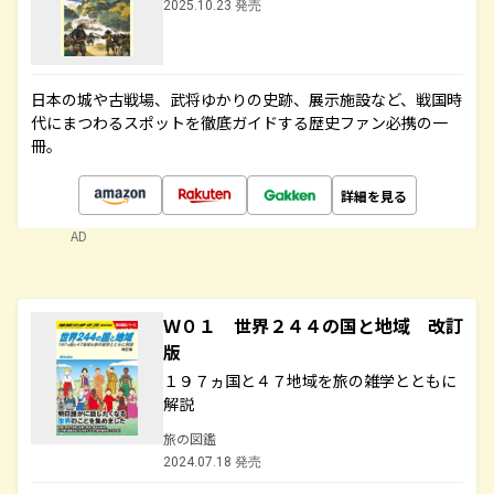
2025.10.23 発売
日本の城や古戦場、武将ゆかりの史跡、展示施設など、戦国時
代にまつわるスポットを徹底ガイドする歴史ファン必携の一
冊。
詳細を見る
AD
Ｗ０１ 世界２４４の国と地域 改訂
版
１９７ヵ国と４７地域を旅の雑学とともに
解説
旅の図鑑
2024.07.18 発売