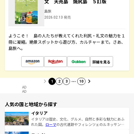
文 天売島 焼尻島 ５訂版
島旅
2026.02.13 発売
ようこそ！ 島の人たちが教えてくれた利尻・礼文の魅力を１
冊に凝縮。絶景スポットから遊び方、カルチャーまで。さあ、
島旅へ。
詳細を見る
…
1
2
3
10
AD
AD
人気の国と地域から探す
イタリア
イタリアは歴史、文化、グルメ、自然と多彩な魅力にあふ
れた国。
ローマ
の古代遺跡やフィレンツェのルネッサンス
美術、ヴェネツィアの運河など、歴史あるスポットはもち