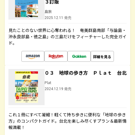
３訂版
島旅
2025.12.11 発売
見たことのない世界に心奪われる！ 奄美群島南部「与論島・
沖永良部島・徳之島」の三島だけをフィーチャーした完全ガイ
ド。
詳細を見る
０３ 地球の歩き方 Ｐｌａｔ 台北
Plat
2024.12.19 発売
これ１冊にすべて凝縮！軽くて持ち歩きに便利な「地球の歩き
方」のコンパクトガイド。台北を楽しみ尽くすプラン＆最新情
報満載！