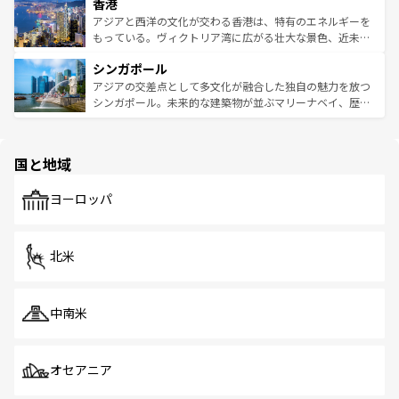
香港
とつ。フォーやバインミー、ベトナムコーヒーなどは、ぜ
の活気が交差している。北部ではチェンマイなどの山岳地
ひ現地で味わいたい。どの地域を訪れてもあたたかい人々
帯で自然と触れ合い、南部ではプーケットやクラビの美し
アジアと西洋の文化が交わる香港は、特有のエネルギーを
が旅行者を迎えてくれるので、きっと忘れられない旅にな
いビーチでリゾート気分を楽しむことができる。タイ料理
もっている。ヴィクトリア湾に広がる壮大な景色、近未来
るはずだ。 なお、新着のベトナム情報は
コンテンツ一覧
を
は世界的に有名で、屋台から高級レストランまで味覚を刺
的なアートスポット、そして歴史と現代が融合した町並
参照してほしい。
シンガポール
激する。気候は一年中温暖で、どの季節にも異なる楽しみ
み、どこを訪れても感動するはず。観光スポットが密集し
が待っている。親しみやすいタイの人々、仏教を中心とし
ており、効率よく見どころを回れるのも魅力。息をのむよ
アジアの交差点として多文化が融合した独自の魅力を放つ
た文化、そして多様な観光資源が、訪れる旅人を魅了し続
うな絶景から文化的な体験まで、香港を存分に楽しみ尽く
シンガポール。未来的な建築物が並ぶマリーナベイ、歴史
ける。 なお、新着のタイ情報は
コンテンツ一覧
を参照して
そう。 なお、新着の香港情報は
コンテンツ一覧
を参照して
と伝統を感じられるエスニックタウン、多数の緑豊かな公
ほしい。
ほしい。
園や自然保護区など、自然が調和した近代的な景観と文化
の多様性あふれるカラフルな町は、どこを歩いても新しい
国と地域
発見がある。さらに、治安のよさや充実した公共交通機関
も、旅行者にとっては魅力的なポイント。グルメも豊富
で、ホーカーズは地元の風情を楽しめる外せないスポット
ヨーロッパ
だ。訪れる人を飽きさせないシンガポールで、多様な魅力
を体感しよう。 なお、新着のシンガポール情報は
コンテン
ツ一覧
を参照してほしい。
北米
中南米
オセアニア