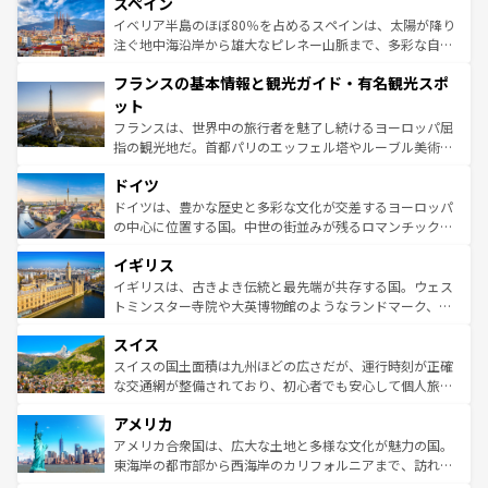
スペイン
ろん、トスカーナの美しい田園風景やアマルフィ海岸の絶
景など、自然景観も見逃せない。観光の合間には、本場の
イベリア半島のほぼ80％を占めるスペインは、太陽が降り
ピザやパスタなど、絶品のイタリア料理を堪能することも
注ぐ地中海沿岸から雄大なピレネー山脈まで、多彩な自然
できる。朝目覚めてから夜眠るまで、すべての瞬間を楽し
と文化が詰まったヨーロッパ屈指の旅行先だ。多様な地域
フランスの基本情報と観光ガイド・有名観光スポ
ませてくれるイタリアで、忘れられない旅をしてみよう！
文化が根付くこの国では、情熱的なフラメンコ、熱気あふ
なお、新着のイタリア情報は
コンテンツ一覧
を参照してほ
れる闘牛、そして美味しいタパスが生活の一部となってい
ット
しい。
る。首都マドリードの洗練された雰囲気や、バルセロナの
フランスは、世界中の旅行者を魅了し続けるヨーロッパ屈
アートに溢れた街角から、地方では古代ローマ遺跡や中世
指の観光地だ。首都パリのエッフェル塔やルーブル美術館
の城塞都市、穏やかなビーチリゾートまで多彩な表情を見
といった象徴的なスポットから、田舎町の古風な美しさま
せる。地方によって風土や気候が異なるスペインはその個
ドイツ
で、幅広い魅力が詰まっている。華麗な宮殿、歴史的な大
性で訪れる人を魅了する。 なお、新着のスペイン情報は
コ
聖堂、美しいビーチ、そして豊かな自然が、訪れる者を心
ドイツは、豊かな歴史と多彩な文化が交差するヨーロッパ
ンテンツ一覧
を参照してほしい。
から魅了する。また、フランスは美食の国としても知ら
の中心に位置する国。中世の街並みが残るロマンチック街
れ、フランス料理はユネスコ無形文化遺産にも登録されて
道から、未来を先取りするようなモダンな都市まで多様な
イギリス
いる。シャンパンの発祥地であるランス、プロヴァンスの
顔を持つこの国は、どこを歩いても飽きることがない。ベ
香り高いラベンダー畑など、多彩な楽しみ方が可能だ。さ
ルリンの文化的活気、バイエルン州のアルプスの絶景、そ
イギリスは、古きよき伝統と最先端が共存する国。ウェス
らに、パリ以外の地域にも魅力が溢れており、どの街角に
してライン川沿いのワイン畑といった風景は必見。ビール
トミンスター寺院や大英博物館のようなランドマーク、歴
も豊かな歴史と文化が息づいている。パリ以外の個性あふ
とソーセージを味わいながら地元の人と過ごす楽しい時間
史ある大学都市、美しい丘陵地帯や牧歌的な風景など、エ
れる地方に足を運ぶとそれぞれで全く異なる文化を体験で
スイス
は、お酒好きな人にはぜひ体験してほしい。 なお、新着の
リアごとに異なる魅力がある。また、優雅なアフタヌーン
きるだろう。 なお、新着のフランス情報は
コンテンツ一覧
ドイツ情報は
コンテンツ一覧
を参照してほしい。
ティー、ビール好きにはたまらない英国パブ、サッカー観
スイスの国土面積は九州ほどの広さだが、運行時刻が正確
を参照してほしい。
戦など、本場だからこそできる体験も豊富。イギリスを旅
な交通網が整備されており、初心者でも安心して個人旅行
して楽しみつくそう。 なお、新着のイギリス情報は
コンテ
を楽しめる。日本同様に時刻表どおりの旅が可能だ。中世
アメリカ
ンツ一覧
を参照してほしい。
の建物がそのまま残る町や、スイスならではのユニークな
博物館もあり、アルプス観光だけでなく町歩きも満喫する
アメリカ合衆国は、広大な土地と多様な文化が魅力の国。
ことができる。国民の所得が高いため物価も高いが、旅行
東海岸の都市部から西海岸のカリフォルニアまで、訪れる
者向けの交通パス提供のサービスもあり、うまく活用すれ
場所ごとに異なる風景と体験が待っている。ニューヨーク