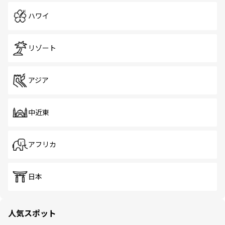
ハワイ
リゾート
アジア
中近東
アフリカ
日本
人気スポット