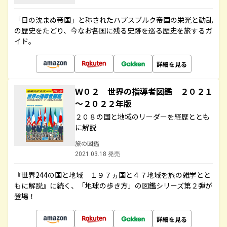
「日の沈まぬ帝国」と称されたハプスブルク帝国の栄光と動乱
の歴史をたどり、今なお各国に残る史跡を巡る歴史を旅するガ
イド。
詳細を見る
Ｗ０２ 世界の指導者図鑑 ２０２１
～２０２２年版
２０８の国と地域のリーダーを経歴ととも
に解説
旅の図鑑
2021.03.18 発売
『世界244の国と地域 １９７ヵ国と４７地域を旅の雑学とと
もに解説』に続く、「地球の歩き方」の図鑑シリーズ第２弾が
登場！
詳細を見る