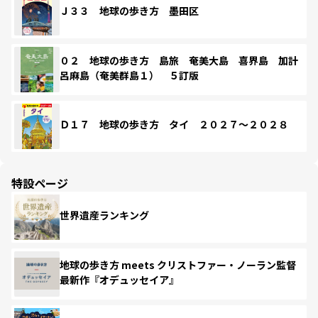
Ｊ３３ 地球の歩き方 墨田区
０２ 地球の歩き方 島旅 奄美大島 喜界島 加計
呂麻島（奄美群島１） ５訂版
Ｄ１７ 地球の歩き方 タイ ２０２７～２０２８
特設ページ
世界遺産ランキング
地球の歩き方 meets クリストファー・ノーラン監督
最新作『オデュッセイア』