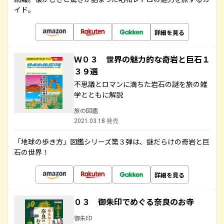
イド。
詳細を見る
Ｗ０３ 世界の魅力的な奇岩と巨石１
３９選
不思議とロマンに満ちた岩石の謎を旅の雑
学とともに解説
旅の図鑑
2021.03.18 発売
「地球の歩き方」図鑑シリーズ第３弾は、謎だらけの奇岩と巨
石の世界！
詳細を見る
０３ 御朱印でめぐる奈良のお寺
御朱印