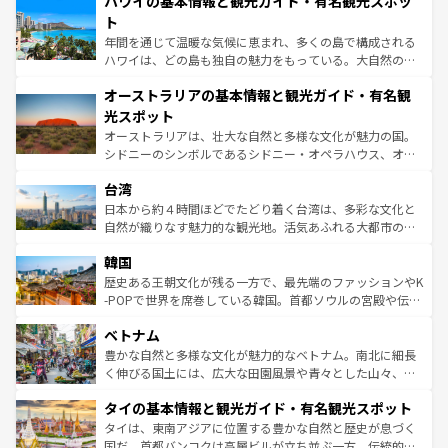
ハワイの基本情報と観光ガイド・有名観光スポッ
のような巨大都市は、観光、ショッピング、エンターテイ
ンメントが詰まった刺激的なスポットだ。一方、アメリカ
ト
西部には大自然が広がり、グランドキャニオンやイエロー
年間を通じて温暖な気候に恵まれ、多くの島で構成される
ストーン国立公園といった絶景が堪能できる。さらに、南
ハワイは、どの島も独自の魅力をもっている。大自然の神
部のニューオーリンズでは、音楽と美食が融合した独特の
秘を感じたいなら、火山が生み出した壮大な景観を誇るハ
文化が魅力。旅行者はアメリカの各地域で異なる魅力を楽
オーストラリアの基本情報と観光ガイド・有名観
ワイ島は見逃せない。また、定番の観光地といえばオアフ
しみながら、その多様性と豊かな歴史を感じることができ
島だが、静かな自然を求めるならマウイ島やカウアイ島が
光スポット
るだろう。車でのロードトリップや列車の旅も、アメリカ
おすすめ。エメラルドグリーンに輝く海をはじめ、豊かな
オーストラリアは、壮大な自然と多様な文化が魅力の国。
ならではの贅沢な旅のスタイルだ。 なお、新着のアメリカ
文化や歴史が息づいている。「アロハスピリット」と呼ば
シドニーのシンボルであるシドニー・オペラハウス、オー
情報は
コンテンツ一覧
を参照してほしい。
れるおもてなしの心で訪れる人々を迎えてくれるハワイの
ストラリア東海岸北部に広がる大サンゴ礁地帯グレートバ
人々、おいしいローカルフードやハワイアンミュージッ
台湾
リアリーフや大陸中央部にそびえるウルル（エアーズロッ
ク、伝統的なフラダンスなど、すべてがハワイの魅力を彩
ク）、タスマニアの美しい原生林やケアンズの熱帯雨林な
日本から約４時間ほどでたどり着く台湾は、多彩な文化と
っている。訪れるたびに新しい発見と感動が待っているハ
ど、見どころがたくさん。また、カフェやワイン、オージ
自然が織りなす魅力的な観光地。活気あふれる大都市の台
ワイを、存分に味わってほしい。 なお、新着のハワイ情報
ービーフなどの食文化も豊かで、美味しいものであふれて
北やノスタルジックな町並みが人気な九份（ジォウフェ
は
コンテンツ一覧
を参照してほしい。
韓国
いる。アクティビティも充実しており、サーフィンやダイ
ン）、静ひつな山岳地帯である台湾東部など、都市の喧騒
ビング、ハイキングなど、アウトドア好きにはたまらな
と山間の静けさが共存しており、訪れる人に新しい発見と
歴史ある王朝文化が残る一方で、最先端のファッションやK
い。オーストラリアの多彩な魅力を存分に味わいつくそ
驚きをもたらしてくれる。また、奥深い台湾の食文化も魅
-POPで世界を席巻している韓国。首都ソウルの宮殿や伝統
う。 なお、新着のオーストラリア情報は
コンテンツ一覧
を
力で、夜市などの屋台グルメから高級料理、ヘルシーで美
家屋が並ぶエリアでは韓国の歴史と文化に浸ることがで
参照してほしい。
ベトナム
容にもいいと評判のスイーツなど、バラエティ豊かな料理
き、地方に足を延ばせば四季折々の自然美を楽しむことが
が味わえる。 なお、新着の台湾情報は
コンテンツ一覧
を参
できる。そして、キムチや焼肉、絶品のストリートフード
豊かな自然と多様な文化が魅力的なベトナム。南北に細長
照してほしい。
まで、さまざまな韓国料理が待っている。夜には、韓国な
く伸びる国土には、広大な田園風景や青々とした山々、世
らではのナイトライフも堪能できる。あたたかいホスピタ
界遺産に登録された壮大な自然景観が点在し、都市部では
タイの基本情報と観光ガイド・有名観光スポット
リティに包まれながら、韓国の多彩な魅力を心ゆくまで味
急速な発展と共に伝統が息づく。ハノイの古い町並みやホ
わってみてほしい。 なお、新着の韓国情報は
コンテンツ一
ーチミン市のフランス統治時代の建物も、独特の雰囲気を
タイは、東南アジアに位置する豊かな自然と歴史が息づく
覧
を参照してほしい。
醸し出している。また、バラエティの豊かさとおいしさで
国だ。首都バンコクは高層ビルが立ち並ぶ一方、伝統的な