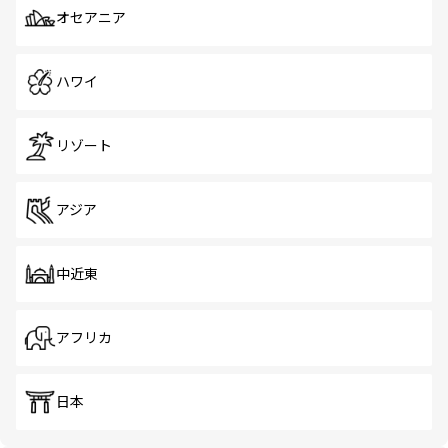
オセアニア
ハワイ
リゾート
アジア
中近東
アフリカ
日本