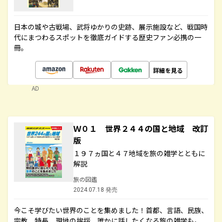
日本の城や古戦場、武将ゆかりの史跡、展示施設など、戦国時
代にまつわるスポットを徹底ガイドする歴史ファン必携の一
冊。
詳細を見る
AD
Ｗ０１ 世界２４４の国と地域 改訂
版
１９７ヵ国と４７地域を旅の雑学とともに
解説
旅の図鑑
2024.07.18 発売
今こそ学びたい世界のことを集めました！首都、言語、民族、
宗教、特長、現地の挨拶、誰かに話したくなる旅の雑学も。