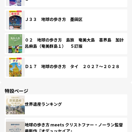
Ｊ３３ 地球の歩き方 墨田区
０２ 地球の歩き方 島旅 奄美大島 喜界島 加計
呂麻島（奄美群島１） ５訂版
Ｄ１７ 地球の歩き方 タイ ２０２７～２０２８
特設ページ
世界遺産ランキング
地球の歩き方 meets クリストファー・ノーラン監督
最新作『オデュッセイア』