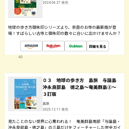
2024.06.27 発売
地球の歩き方御朱印シリーズより、奈良のお寺の最新版が登
場！すばらしい古寺と御朱印の数々に合いに出かけませんか？
詳細を見る
AD
０３ 地球の歩き方 島旅 与論島
沖永良部島 徳之島～奄美群島②～
３訂版
島旅
2025.12.11 発売
見たことのない世界に心奪われる！ 奄美群島南部「与論島・
沖永良部島・徳之島」の三島だけをフィーチャーした完全ガイ