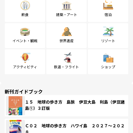
飲食
建築・アート
宿泊
イベント・観戦
世界遺産
リゾート
アクティビティ
鉄道・フライト
ショップ
新刊ガイドブック
１５ 地球の歩き方 島旅 伊豆大島 利島（伊豆諸
島①）３訂版
Ｃ０２ 地球の歩き方 ハワイ島 ２０２７～２０２
８