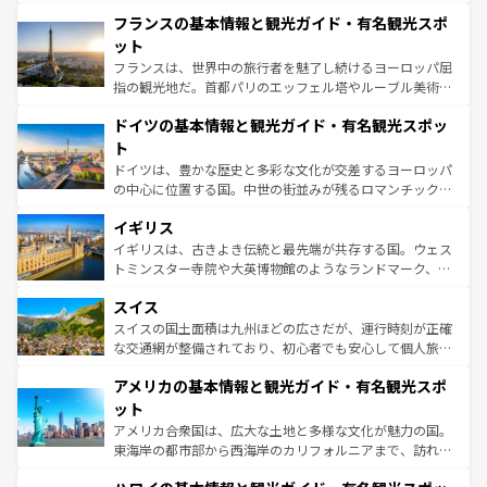
と文化が詰まったヨーロッパ屈指の旅行先だ。多様な地域
なお、新着のイタリア情報は
コンテンツ一覧
を参照してほ
フランスの基本情報と観光ガイド・有名観光スポ
文化が根付くこの国では、情熱的なフラメンコ、熱気あふ
しい。
れる闘牛、そして美味しいタパスが生活の一部となってい
ット
る。首都マドリードの洗練された雰囲気や、バルセロナの
フランスは、世界中の旅行者を魅了し続けるヨーロッパ屈
アートに溢れた街角から、地方では古代ローマ遺跡や中世
指の観光地だ。首都パリのエッフェル塔やルーブル美術館
の城塞都市、穏やかなビーチリゾートまで多彩な表情を見
といった象徴的なスポットから、田舎町の古風な美しさま
せる。地方によって風土や気候が異なるスペインはその個
ドイツの基本情報と観光ガイド・有名観光スポッ
で、幅広い魅力が詰まっている。華麗な宮殿、歴史的な大
性で訪れる人を魅了する。 なお、新着のスペイン情報は
コ
聖堂、美しいビーチ、そして豊かな自然が、訪れる者を心
ト
ンテンツ一覧
を参照してほしい。
から魅了する。また、フランスは美食の国としても知ら
ドイツは、豊かな歴史と多彩な文化が交差するヨーロッパ
れ、フランス料理はユネスコ無形文化遺産にも登録されて
の中心に位置する国。中世の街並みが残るロマンチック街
いる。シャンパンの発祥地であるランス、プロヴァンスの
道から、未来を先取りするようなモダンな都市まで多様な
香り高いラベンダー畑など、多彩な楽しみ方が可能だ。さ
イギリス
顔を持つこの国は、どこを歩いても飽きることがない。ベ
らに、パリ以外の地域にも魅力が溢れており、どの街角に
ルリンの文化的活気、バイエルン州のアルプスの絶景、そ
イギリスは、古きよき伝統と最先端が共存する国。ウェス
も豊かな歴史と文化が息づいている。パリ以外の個性あふ
してライン川沿いのワイン畑といった風景は必見。ビール
トミンスター寺院や大英博物館のようなランドマーク、歴
れる地方に足を運ぶとそれぞれで全く異なる文化を体験で
とソーセージを味わいながら地元の人と過ごす楽しい時間
史ある大学都市、美しい丘陵地帯や牧歌的な風景など、エ
きるだろう。 なお、新着のフランス情報は
コンテンツ一覧
スイス
は、お酒好きな人にはぜひ体験してほしい。 なお、新着の
リアごとに異なる魅力がある。また、優雅なアフタヌーン
を参照してほしい。
ドイツ情報は
コンテンツ一覧
を参照してほしい。
ティー、ビール好きにはたまらない英国パブ、サッカー観
スイスの国土面積は九州ほどの広さだが、運行時刻が正確
戦など、本場だからこそできる体験も豊富。イギリスを旅
な交通網が整備されており、初心者でも安心して個人旅行
して楽しみつくそう。 なお、新着のイギリス情報は
コンテ
を楽しめる。日本同様に時刻表どおりの旅が可能だ。中世
アメリカの基本情報と観光ガイド・有名観光スポ
ンツ一覧
を参照してほしい。
の建物がそのまま残る町や、スイスならではのユニークな
博物館もあり、アルプス観光だけでなく町歩きも満喫する
ット
ことができる。国民の所得が高いため物価も高いが、旅行
アメリカ合衆国は、広大な土地と多様な文化が魅力の国。
者向けの交通パス提供のサービスもあり、うまく活用すれ
東海岸の都市部から西海岸のカリフォルニアまで、訪れる
ば市内交通費無料で観光を楽しむこともできる。 なお、新
場所ごとに異なる風景と体験が待っている。ニューヨーク
着のスイス情報は
コンテンツ一覧
を参照してほしい。