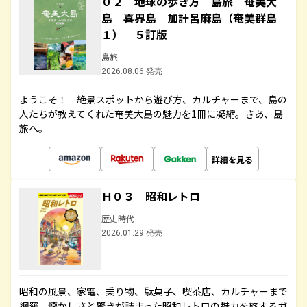
０２ 地球の歩き方 島旅 奄美大
島 喜界島 加計呂麻島（奄美群島
１） ５訂版
島旅
2026.08.06 発売
ようこそ！ 絶景スポットから遊び方、カルチャーまで、島の
人たちが教えてくれた奄美大島の魅力を1冊に凝縮。さあ、島
旅へ。
詳細を見る
Ｈ０３ 昭和レトロ
歴史時代
2026.01.29 発売
昭和の風景、家電、乗り物、駄菓子、喫茶店、カルチャーまで
網羅。懐かしさと驚きが詰まった昭和レトロの魅力を旅するガ