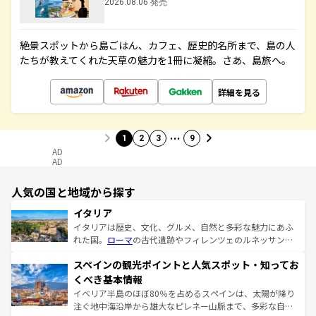
2026.08.06 発売
絶景スポットから島ごはん、カフェ、歴史的名所まで、島の人
たちが教えてくれた天草の魅力を1冊に凝縮。さあ、島旅へ。
詳細を見る
…
1
2
3
9
AD
AD
人気の国と地域から探す
イタリア
イタリアは歴史、文化、グルメ、自然と多彩な魅力にあふ
れた国。
ローマ
の古代遺跡やフィレンツェのルネッサンス
美術、ヴェネツィアの運河など、歴史あるスポットはもち
スペインの観光ポイントと人気スポット・知ってお
ろん、トスカーナの美しい田園風景やアマルフィ海岸の絶
景など、自然景観も見逃せない。観光の合間には、本場の
くべき基本情報
ピザやパスタなど、絶品のイタリア料理を堪能することも
イベリア半島のほぼ80％を占めるスペインは、太陽が降り
できる。朝目覚めてから夜眠るまで、すべての瞬間を楽し
注ぐ地中海沿岸から雄大なピレネー山脈まで、多彩な自然
ませてくれるイタリアで、忘れられない旅をしてみよう！