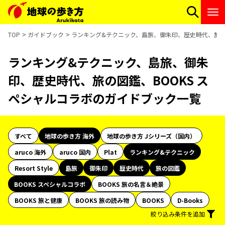
TOP
ガイドブック
ランキング&テクニック、島旅、御朱印、歴史時代、旅の
ランキング&テクニック、島旅、御朱
印、歴史時代、旅の図鑑、BOOKS ス
ペシャルコラボのガイドブック一覧
すべて
地球の歩き方 海外
地球の歩き方 Jシリーズ（国内）
aruco 海外
aruco 国内
Plat
ランキング&テクニック
Resort Style
島旅
御朱印
歴史時代
旅の図鑑
BOOKS スペシャルコラボ
BOOKS 旅の名言＆絶景
BOOKS 旅と健康
BOOKS 旅の読み物
BOOKS
D-Books
絞り込み条件を追加