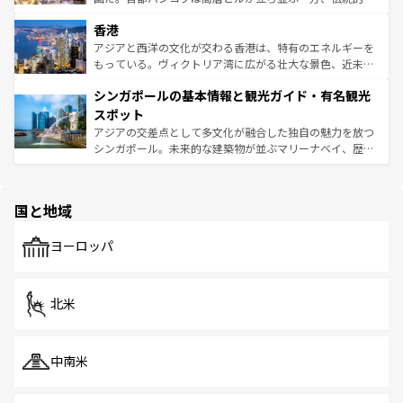
世界中の食通を魅了してやまないベトナム料理も魅力のひ
寺院や市場がいたるところに点在し、古きよき文化と現代
香港
とつ。フォーやバインミー、ベトナムコーヒーなどは、ぜ
の活気が交差している。北部ではチェンマイなどの山岳地
ひ現地で味わいたい。どの地域を訪れてもあたたかい人々
帯で自然と触れ合い、南部ではプーケットやクラビの美し
アジアと西洋の文化が交わる香港は、特有のエネルギーを
が旅行者を迎えてくれるので、きっと忘れられない旅にな
いビーチでリゾート気分を楽しむことができる。タイ料理
もっている。ヴィクトリア湾に広がる壮大な景色、近未来
るはずだ。 なお、新着のベトナム情報は
コンテンツ一覧
を
は世界的に有名で、屋台から高級レストランまで味覚を刺
的なアートスポット、そして歴史と現代が融合した町並
参照してほしい。
シンガポールの基本情報と観光ガイド・有名観光
激する。気候は一年中温暖で、どの季節にも異なる楽しみ
み、どこを訪れても感動するはず。観光スポットが密集し
が待っている。親しみやすいタイの人々、仏教を中心とし
ており、効率よく見どころを回れるのも魅力。息をのむよ
スポット
た文化、そして多様な観光資源が、訪れる旅人を魅了し続
うな絶景から文化的な体験まで、香港を存分に楽しみ尽く
アジアの交差点として多文化が融合した独自の魅力を放つ
ける。 なお、新着のタイ情報は
コンテンツ一覧
を参照して
そう。 なお、新着の香港情報は
コンテンツ一覧
を参照して
シンガポール。未来的な建築物が並ぶマリーナベイ、歴史
ほしい。
ほしい。
と伝統を感じられるエスニックタウン、多数の緑豊かな公
園や自然保護区など、自然が調和した近代的な景観と文化
の多様性あふれるカラフルな町は、どこを歩いても新しい
国と地域
発見がある。さらに、治安のよさや充実した公共交通機関
も、旅行者にとっては魅力的なポイント。グルメも豊富
で、ホーカーズは地元の風情を楽しめる外せないスポット
ヨーロッパ
だ。訪れる人を飽きさせないシンガポールで、多様な魅力
を体感しよう。 なお、新着のシンガポール情報は
コンテン
ツ一覧
を参照してほしい。
北米
中南米