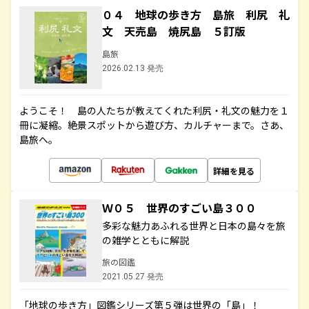
０４ 地球の歩き方 島旅 利尻 礼
文 天売島 焼尻島 ５訂版
島旅
2026.02.13 発売
ようこそ！ 島の人たちが教えてくれた利尻・礼文の魅力を１
冊に凝縮。絶景スポットから遊び方、カルチャーまで。さあ、
島旅へ。
詳細を見る
Ｗ０５ 世界のすごい島３００
多彩な魅力あふれる世界と日本の島々を旅
の雑学とともに解説
旅の図鑑
2021.05.27 発売
「地球の歩き方」図鑑シリーズ第５弾は世界の「島」！