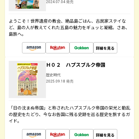
2024.07.04 発売
ようこそ！世界遺産の教会、絶品島ごはん、古民家ステイな
ど、島の人が教えてくれた五島の魅力をギュッと凝縮。さあ、
島旅へ。
詳細を見る
Ｈ０２ ハプスブルク帝国
歴史時代
2025.09.18 発売
「日の沈まぬ帝国」と称されたハプスブルク帝国の栄光と動乱
の歴史をたどり、今なお各国に残る史跡を巡る歴史を旅するガ
イド。
詳細を見る