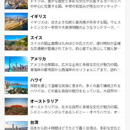
聖堂、美しいビーチ、そして豊かな自然が、訪れる者を心
ドイツは、豊かな歴史と多彩な文化が交差するヨーロッパ
ンテンツ一覧
を参照してほしい。
から魅了する。また、フランスは美食の国としても知ら
の中心に位置する国。中世の街並みが残るロマンチック街
れ、フランス料理はユネスコ無形文化遺産にも登録されて
道から、未来を先取りするようなモダンな都市まで多様な
イギリス
いる。シャンパンの発祥地であるランス、プロヴァンスの
顔を持つこの国は、どこを歩いても飽きることがない。ベ
香り高いラベンダー畑など、多彩な楽しみ方が可能だ。さ
ルリンの文化的活気、バイエルン州のアルプスの絶景、そ
イギリスは、古きよき伝統と最先端が共存する国。ウェス
らに、パリ以外の地域にも魅力が溢れており、どの街角に
してライン川沿いのワイン畑といった風景は必見。ビール
トミンスター寺院や大英博物館のようなランドマーク、歴
も豊かな歴史と文化が息づいている。パリ以外の個性あふ
とソーセージを味わいながら地元の人と過ごす楽しい時間
史ある大学都市、美しい丘陵地帯や牧歌的な風景など、エ
れる地方に足を運ぶとそれぞれで全く異なる文化を体験で
スイス
は、お酒好きな人にはぜひ体験してほしい。 なお、新着の
リアごとに異なる魅力がある。また、優雅なアフタヌーン
きるだろう。 なお、新着のフランス情報は
コンテンツ一覧
ドイツ情報は
コンテンツ一覧
を参照してほしい。
ティー、ビール好きにはたまらない英国パブ、サッカー観
スイスの国土面積は九州ほどの広さだが、運行時刻が正確
を参照してほしい。
戦など、本場だからこそできる体験も豊富。イギリスを旅
な交通網が整備されており、初心者でも安心して個人旅行
して楽しみつくそう。 なお、新着のイギリス情報は
コンテ
を楽しめる。日本同様に時刻表どおりの旅が可能だ。中世
アメリカ
ンツ一覧
を参照してほしい。
の建物がそのまま残る町や、スイスならではのユニークな
博物館もあり、アルプス観光だけでなく町歩きも満喫する
アメリカ合衆国は、広大な土地と多様な文化が魅力の国。
ことができる。国民の所得が高いため物価も高いが、旅行
東海岸の都市部から西海岸のカリフォルニアまで、訪れる
者向けの交通パス提供のサービスもあり、うまく活用すれ
場所ごとに異なる風景と体験が待っている。ニューヨーク
ハワイ
ば市内交通費無料で観光を楽しむこともできる。 なお、新
のような巨大都市は、観光、ショッピング、エンターテイ
着のスイス情報は
コンテンツ一覧
を参照してほしい。
ンメントが詰まった刺激的なスポットだ。一方、アメリカ
年間を通じて温暖な気候に恵まれ、多くの島で構成される
西部には大自然が広がり、グランドキャニオンやイエロー
ハワイは、どの島も独自の魅力をもっている。大自然の神
ストーン国立公園といった絶景が堪能できる。さらに、南
秘を感じたいなら、火山が生み出した壮大な景観を誇るハ
オーストラリア
部のニューオーリンズでは、音楽と美食が融合した独特の
ワイ島は見逃せない。また、定番の観光地といえばオアフ
文化が魅力。旅行者はアメリカの各地域で異なる魅力を楽
島だが、静かな自然を求めるならマウイ島やカウアイ島が
オーストラリアは、壮大な自然と多様な文化が魅力の国。
しみながら、その多様性と豊かな歴史を感じることができ
おすすめ。エメラルドグリーンに輝く海をはじめ、豊かな
シドニーのシンボルであるシドニー・オペラハウス、オー
るだろう。車でのロードトリップや列車の旅も、アメリカ
文化や歴史が息づいている。「アロハスピリット」と呼ば
ストラリア東海岸北部に広がる大サンゴ礁地帯グレートバ
ならではの贅沢な旅のスタイルだ。 なお、新着のアメリカ
台湾
れるおもてなしの心で訪れる人々を迎えてくれるハワイの
リアリーフや大陸中央部にそびえるウルル（エアーズロッ
情報は
コンテンツ一覧
を参照してほしい。
人々、おいしいローカルフードやハワイアンミュージッ
ク）、タスマニアの美しい原生林やケアンズの熱帯雨林な
日本から約４時間ほどでたどり着く台湾は、多彩な文化と