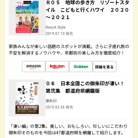
Ｒ０５ 地球の歩き方 リゾートスタ
イル こどもと行くハワイ ２０２０
～２０２１
Resort Style
2019.07.10 発売
家族みんなが楽しい話題のスポットが満載。さらに子連れ旅の
不安を解消するノウハウや、年齢別の楽しみ方を徹底紹介！
詳細を見る
０６ 日本全国この御朱印が凄い！
第弐集 都道府県網羅版
御朱印
2015.02.26 発売
「凄い編」の第2集。美しい、おもしろい、珍しいにこだわり
御朱印そのものを今回は47都道府県を網羅して紹介します。