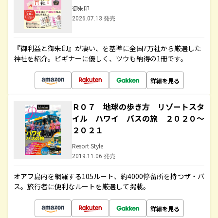
御朱印
2026.07.13 発売
『御利益と御朱印』が凄い、を基準に全国7万社から厳選した
神社を紹介。ビギナーに優しく、ツウも納得の1冊です。
詳細を見る
Ｒ０７ 地球の歩き方 リゾートスタ
イル ハワイ バスの旅 ２０２０～
２０２１
Resort Style
2019.11.06 発売
オアフ島内を網羅する105ルート、約4000停留所を持つザ・バ
ス。旅行者に便利なルートを厳選して掲載。
詳細を見る