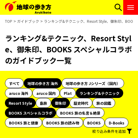
TOP
ガイドブック
ランキング&テクニック、Resort Style、御朱印、BO
ランキング&テクニック、Resort Styl
e、御朱印、BOOKS スペシャルコラボ
のガイドブック一覧
すべて
地球の歩き方 海外
地球の歩き方 Jシリーズ（国内）
aruco 海外
aruco 国内
Plat
ランキング&テクニック
Resort Style
島旅
御朱印
歴史時代
旅の図鑑
BOOKS スペシャルコラボ
BOOKS 旅の名言＆絶景
BOOKS 旅と健康
BOOKS 旅の読み物
BOOKS
D-Books
絞り込み条件を追加