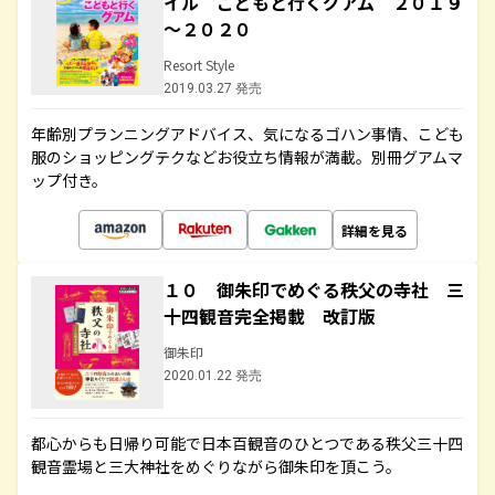
イル こどもと行くグアム ２０１９
～２０２０
Resort Style
2019.03.27 発売
年齢別プランニングアドバイス、気になるゴハン事情、こども
服のショッピングテクなどお役立ち情報が満載。別冊グアムマ
ップ付き。
詳細を見る
１０ 御朱印でめぐる秩父の寺社 三
十四観音完全掲載 改訂版
御朱印
2020.01.22 発売
都心からも日帰り可能で日本百観音のひとつである秩父三十四
観音霊場と三大神社をめぐりながら御朱印を頂こう。