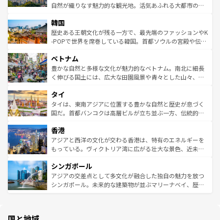
ク、伝統的なフラダンスなど、すべてがハワイの魅力を彩
ど、見どころがたくさん。また、カフェやワイン、オージ
自然が織りなす魅力的な観光地。活気あふれる大都市の台
っている。訪れるたびに新しい発見と感動が待っているハ
ービーフなどの食文化も豊かで、美味しいものであふれて
北やノスタルジックな町並みが人気な九份（ジォウフェ
ワイを、存分に味わってほしい。 なお、新着のハワイ情報
韓国
いる。アクティビティも充実しており、サーフィンやダイ
ン）、静ひつな山岳地帯である台湾東部など、都市の喧騒
は
コンテンツ一覧
を参照してほしい。
ビング、ハイキングなど、アウトドア好きにはたまらな
と山間の静けさが共存しており、訪れる人に新しい発見と
歴史ある王朝文化が残る一方で、最先端のファッションやK
い。オーストラリアの多彩な魅力を存分に味わいつくそ
驚きをもたらしてくれる。また、奥深い台湾の食文化も魅
-POPで世界を席巻している韓国。首都ソウルの宮殿や伝統
う。 なお、新着のオーストラリア情報は
コンテンツ一覧
を
力で、夜市などの屋台グルメから高級料理、ヘルシーで美
家屋が並ぶエリアでは韓国の歴史と文化に浸ることがで
参照してほしい。
ベトナム
容にもいいと評判のスイーツなど、バラエティ豊かな料理
き、地方に足を延ばせば四季折々の自然美を楽しむことが
が味わえる。 なお、新着の台湾情報は
コンテンツ一覧
を参
できる。そして、キムチや焼肉、絶品のストリートフード
豊かな自然と多様な文化が魅力的なベトナム。南北に細長
照してほしい。
まで、さまざまな韓国料理が待っている。夜には、韓国な
く伸びる国土には、広大な田園風景や青々とした山々、世
らではのナイトライフも堪能できる。あたたかいホスピタ
界遺産に登録された壮大な自然景観が点在し、都市部では
タイ
リティに包まれながら、韓国の多彩な魅力を心ゆくまで味
急速な発展と共に伝統が息づく。ハノイの古い町並みやホ
わってみてほしい。 なお、新着の韓国情報は
コンテンツ一
ーチミン市のフランス統治時代の建物も、独特の雰囲気を
タイは、東南アジアに位置する豊かな自然と歴史が息づく
覧
を参照してほしい。
醸し出している。また、バラエティの豊かさとおいしさで
国だ。首都バンコクは高層ビルが立ち並ぶ一方、伝統的な
世界中の食通を魅了してやまないベトナム料理も魅力のひ
寺院や市場がいたるところに点在し、古きよき文化と現代
香港
とつ。フォーやバインミー、ベトナムコーヒーなどは、ぜ
の活気が交差している。北部ではチェンマイなどの山岳地
ひ現地で味わいたい。どの地域を訪れてもあたたかい人々
帯で自然と触れ合い、南部ではプーケットやクラビの美し
アジアと西洋の文化が交わる香港は、特有のエネルギーを
が旅行者を迎えてくれるので、きっと忘れられない旅にな
いビーチでリゾート気分を楽しむことができる。タイ料理
もっている。ヴィクトリア湾に広がる壮大な景色、近未来
るはずだ。 なお、新着のベトナム情報は
コンテンツ一覧
を
は世界的に有名で、屋台から高級レストランまで味覚を刺
的なアートスポット、そして歴史と現代が融合した町並
参照してほしい。
シンガポール
激する。気候は一年中温暖で、どの季節にも異なる楽しみ
み、どこを訪れても感動するはず。観光スポットが密集し
が待っている。親しみやすいタイの人々、仏教を中心とし
ており、効率よく見どころを回れるのも魅力。息をのむよ
アジアの交差点として多文化が融合した独自の魅力を放つ
た文化、そして多様な観光資源が、訪れる旅人を魅了し続
うな絶景から文化的な体験まで、香港を存分に楽しみ尽く
シンガポール。未来的な建築物が並ぶマリーナベイ、歴史
ける。 なお、新着のタイ情報は
コンテンツ一覧
を参照して
そう。 なお、新着の香港情報は
コンテンツ一覧
を参照して
と伝統を感じられるエスニックタウン、多数の緑豊かな公
ほしい。
ほしい。
園や自然保護区など、自然が調和した近代的な景観と文化
の多様性あふれるカラフルな町は、どこを歩いても新しい
国と地域
発見がある。さらに、治安のよさや充実した公共交通機関