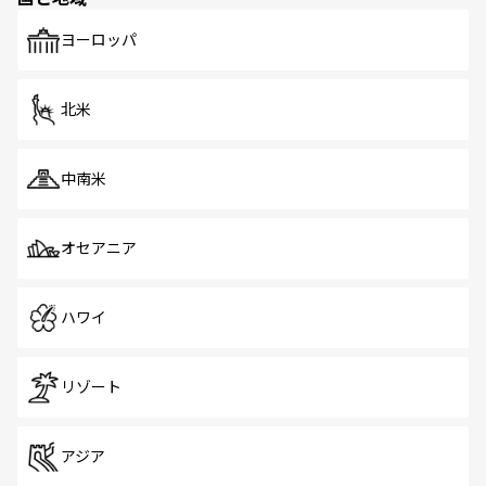
も、旅行者にとっては魅力的なポイント。グルメも豊富
で、ホーカーズは地元の風情を楽しめる外せないスポット
ヨーロッパ
だ。訪れる人を飽きさせないシンガポールで、多様な魅力
を体感しよう。 なお、新着のシンガポール情報は
コンテン
ツ一覧
を参照してほしい。
北米
中南米
オセアニア
ハワイ
リゾート
アジア