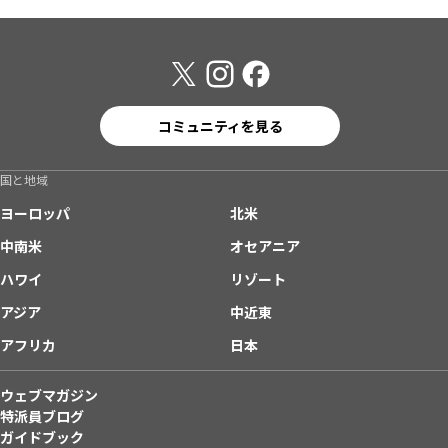
コミュニティを見る
国と地域
ヨーロッパ
北米
中南米
オセアニア
ハワイ
リゾート
アジア
中近東
アフリカ
日本
ウェブマガジン
特派員ブログ
ガイドブック