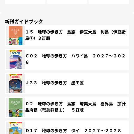
新刊ガイドブック
１５ 地球の歩き方 島旅 伊豆大島 利島（伊豆諸
島①）３訂版
Ｃ０２ 地球の歩き方 ハワイ島 ２０２７～２０２
８
Ｊ３３ 地球の歩き方 墨田区
０２ 地球の歩き方 島旅 奄美大島 喜界島 加計
呂麻島（奄美群島１） ５訂版
Ｄ１７ 地球の歩き方 タイ ２０２７～２０２８