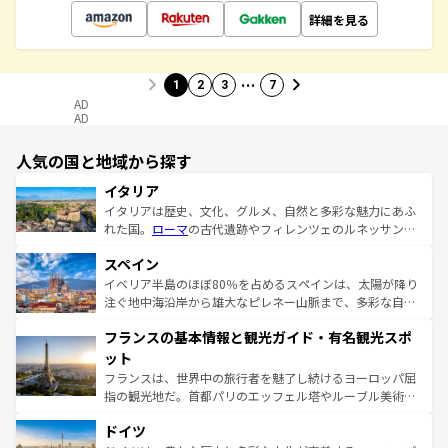
詳細を見る
…
1
2
3
7
AD
AD
人気の国と地域から探す
イタリア
イタリアは歴史、文化、グルメ、自然と多彩な魅力にあふ
れた国。
ローマ
の古代遺跡やフィレンツェのルネッサンス
美術、ヴェネツィアの運河など、歴史あるスポットはもち
スペイン
ろん、トスカーナの美しい田園風景やアマルフィ海岸の絶
景など、自然景観も見逃せない。観光の合間には、本場の
イベリア半島のほぼ80％を占めるスペインは、太陽が降り
ピザやパスタなど、絶品のイタリア料理を堪能することも
注ぐ地中海沿岸から雄大なピレネー山脈まで、多彩な自然
できる。朝目覚めてから夜眠るまで、すべての瞬間を楽し
と文化が詰まったヨーロッパ屈指の旅行先だ。多様な地域
フランスの基本情報と観光ガイド・有名観光スポ
ませてくれるイタリアで、忘れられない旅をしてみよう！
文化が根付くこの国では、情熱的なフラメンコ、熱気あふ
なお、新着のイタリア情報は
コンテンツ一覧
を参照してほ
れる闘牛、そして美味しいタパスが生活の一部となってい
ット
しい。
る。首都マドリードの洗練された雰囲気や、バルセロナの
フランスは、世界中の旅行者を魅了し続けるヨーロッパ屈
アートに溢れた街角から、地方では古代ローマ遺跡や中世
指の観光地だ。首都パリのエッフェル塔やルーブル美術館
の城塞都市、穏やかなビーチリゾートまで多彩な表情を見
といった象徴的なスポットから、田舎町の古風な美しさま
せる。地方によって風土や気候が異なるスペインはその個
ドイツ
で、幅広い魅力が詰まっている。華麗な宮殿、歴史的な大
性で訪れる人を魅了する。 なお、新着のスペイン情報は
コ