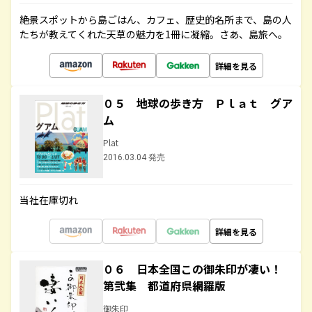
絶景スポットから島ごはん、カフェ、歴史的名所まで、島の人
たちが教えてくれた天草の魅力を1冊に凝縮。さあ、島旅へ。
詳細を見る
０５ 地球の歩き方 Ｐｌａｔ グア
ム
Plat
2016.03.04 発売
当社在庫切れ
詳細を見る
０６ 日本全国この御朱印が凄い！
第弐集 都道府県網羅版
御朱印