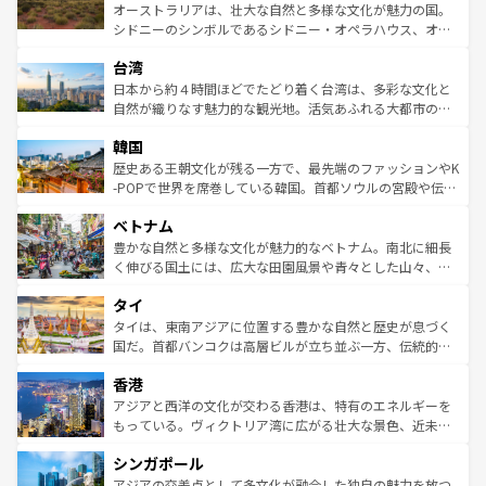
しみながら、その多様性と豊かな歴史を感じることができ
おすすめ。エメラルドグリーンに輝く海をはじめ、豊かな
オーストラリアは、壮大な自然と多様な文化が魅力の国。
るだろう。車でのロードトリップや列車の旅も、アメリカ
文化や歴史が息づいている。「アロハスピリット」と呼ば
シドニーのシンボルであるシドニー・オペラハウス、オー
ならではの贅沢な旅のスタイルだ。 なお、新着のアメリカ
れるおもてなしの心で訪れる人々を迎えてくれるハワイの
ストラリア東海岸北部に広がる大サンゴ礁地帯グレートバ
情報は
コンテンツ一覧
を参照してほしい。
人々、おいしいローカルフードやハワイアンミュージッ
台湾
リアリーフや大陸中央部にそびえるウルル（エアーズロッ
ク、伝統的なフラダンスなど、すべてがハワイの魅力を彩
ク）、タスマニアの美しい原生林やケアンズの熱帯雨林な
日本から約４時間ほどでたどり着く台湾は、多彩な文化と
っている。訪れるたびに新しい発見と感動が待っているハ
ど、見どころがたくさん。また、カフェやワイン、オージ
自然が織りなす魅力的な観光地。活気あふれる大都市の台
ワイを、存分に味わってほしい。 なお、新着のハワイ情報
ービーフなどの食文化も豊かで、美味しいものであふれて
北やノスタルジックな町並みが人気な九份（ジォウフェ
は
コンテンツ一覧
を参照してほしい。
韓国
いる。アクティビティも充実しており、サーフィンやダイ
ン）、静ひつな山岳地帯である台湾東部など、都市の喧騒
ビング、ハイキングなど、アウトドア好きにはたまらな
と山間の静けさが共存しており、訪れる人に新しい発見と
歴史ある王朝文化が残る一方で、最先端のファッションやK
い。オーストラリアの多彩な魅力を存分に味わいつくそ
驚きをもたらしてくれる。また、奥深い台湾の食文化も魅
-POPで世界を席巻している韓国。首都ソウルの宮殿や伝統
う。 なお、新着のオーストラリア情報は
コンテンツ一覧
を
力で、夜市などの屋台グルメから高級料理、ヘルシーで美
家屋が並ぶエリアでは韓国の歴史と文化に浸ることがで
参照してほしい。
ベトナム
容にもいいと評判のスイーツなど、バラエティ豊かな料理
き、地方に足を延ばせば四季折々の自然美を楽しむことが
が味わえる。 なお、新着の台湾情報は
コンテンツ一覧
を参
できる。そして、キムチや焼肉、絶品のストリートフード
豊かな自然と多様な文化が魅力的なベトナム。南北に細長
照してほしい。
まで、さまざまな韓国料理が待っている。夜には、韓国な
く伸びる国土には、広大な田園風景や青々とした山々、世
らではのナイトライフも堪能できる。あたたかいホスピタ
界遺産に登録された壮大な自然景観が点在し、都市部では
タイ
リティに包まれながら、韓国の多彩な魅力を心ゆくまで味
急速な発展と共に伝統が息づく。ハノイの古い町並みやホ
わってみてほしい。 なお、新着の韓国情報は
コンテンツ一
ーチミン市のフランス統治時代の建物も、独特の雰囲気を
タイは、東南アジアに位置する豊かな自然と歴史が息づく
覧
を参照してほしい。
醸し出している。また、バラエティの豊かさとおいしさで
国だ。首都バンコクは高層ビルが立ち並ぶ一方、伝統的な
世界中の食通を魅了してやまないベトナム料理も魅力のひ
寺院や市場がいたるところに点在し、古きよき文化と現代
香港
とつ。フォーやバインミー、ベトナムコーヒーなどは、ぜ
の活気が交差している。北部ではチェンマイなどの山岳地
ひ現地で味わいたい。どの地域を訪れてもあたたかい人々
帯で自然と触れ合い、南部ではプーケットやクラビの美し
アジアと西洋の文化が交わる香港は、特有のエネルギーを
が旅行者を迎えてくれるので、きっと忘れられない旅にな
いビーチでリゾート気分を楽しむことができる。タイ料理
もっている。ヴィクトリア湾に広がる壮大な景色、近未来
るはずだ。 なお、新着のベトナム情報は
コンテンツ一覧
を
は世界的に有名で、屋台から高級レストランまで味覚を刺
的なアートスポット、そして歴史と現代が融合した町並
参照してほしい。
シンガポール
激する。気候は一年中温暖で、どの季節にも異なる楽しみ
み、どこを訪れても感動するはず。観光スポットが密集し
が待っている。親しみやすいタイの人々、仏教を中心とし
ており、効率よく見どころを回れるのも魅力。息をのむよ
アジアの交差点として多文化が融合した独自の魅力を放つ