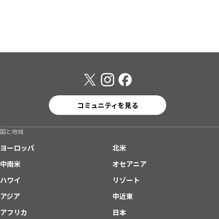
コミュニティを見る
国と地域
ヨーロッパ
北米
中南米
オセアニア
ハワイ
リゾート
アジア
中近東
アフリカ
日本