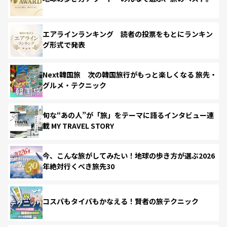
エアラインランキング 読者の投票をもとにランキン
グ形式で発表
Next韓国旅 次の韓国旅行がもっと楽しくなる 旅先・
グルメ・テクニック
旬な“あの人”が「旅」をテーマに語るインタビュー連
載 MY TRAVEL STORY
今、こんな旅がしてみたい！地球の歩き方が選ぶ2026
年絶対行くべき旅先30
コスパもタイパもかなえる！賢者の旅テクニック