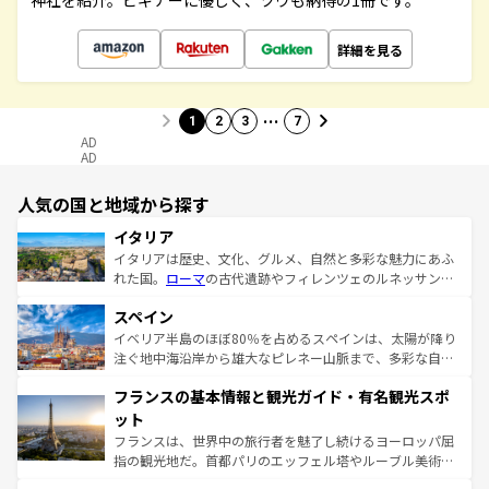
神社を紹介。ビギナーに優しく、ツウも納得の1冊です。
詳細を見る
…
1
2
3
7
AD
AD
人気の国と地域から探す
イタリア
イタリアは歴史、文化、グルメ、自然と多彩な魅力にあふ
れた国。
ローマ
の古代遺跡やフィレンツェのルネッサンス
美術、ヴェネツィアの運河など、歴史あるスポットはもち
スペイン
ろん、トスカーナの美しい田園風景やアマルフィ海岸の絶
景など、自然景観も見逃せない。観光の合間には、本場の
イベリア半島のほぼ80％を占めるスペインは、太陽が降り
ピザやパスタなど、絶品のイタリア料理を堪能することも
注ぐ地中海沿岸から雄大なピレネー山脈まで、多彩な自然
できる。朝目覚めてから夜眠るまで、すべての瞬間を楽し
と文化が詰まったヨーロッパ屈指の旅行先だ。多様な地域
フランスの基本情報と観光ガイド・有名観光スポ
ませてくれるイタリアで、忘れられない旅をしてみよう！
文化が根付くこの国では、情熱的なフラメンコ、熱気あふ
なお、新着のイタリア情報は
コンテンツ一覧
を参照してほ
れる闘牛、そして美味しいタパスが生活の一部となってい
ット
しい。
る。首都マドリードの洗練された雰囲気や、バルセロナの
フランスは、世界中の旅行者を魅了し続けるヨーロッパ屈
アートに溢れた街角から、地方では古代ローマ遺跡や中世
指の観光地だ。首都パリのエッフェル塔やルーブル美術館
の城塞都市、穏やかなビーチリゾートまで多彩な表情を見
といった象徴的なスポットから、田舎町の古風な美しさま