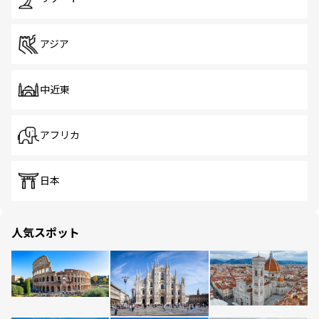
アジア
中近東
アフリカ
日本
人気スポット