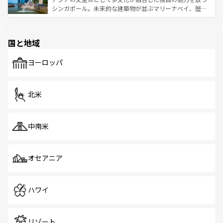
た文化、そして多様な観光資源が、訪れる旅人を魅了し続
うな絶景から文化的な体験まで、香港を存分に楽しみ尽く
シンガポール。未来的な建築物が並ぶマリーナベイ、歴史
ける。 なお、新着のタイ情報は
コンテンツ一覧
を参照して
そう。 なお、新着の香港情報は
コンテンツ一覧
を参照して
と伝統を感じられるエスニックタウン、多数の緑豊かな公
ほしい。
ほしい。
園や自然保護区など、自然が調和した近代的な景観と文化
の多様性あふれるカラフルな町は、どこを歩いても新しい
国と地域
発見がある。さらに、治安のよさや充実した公共交通機関
も、旅行者にとっては魅力的なポイント。グルメも豊富
で、ホーカーズは地元の風情を楽しめる外せないスポット
ヨーロッパ
だ。訪れる人を飽きさせないシンガポールで、多様な魅力
を体感しよう。 なお、新着のシンガポール情報は
コンテン
ツ一覧
を参照してほしい。
北米
中南米
オセアニア
ハワイ
リゾート