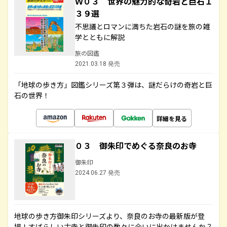
Ｗ０３ 世界の魅力的な奇岩と巨石１
３９選
不思議とロマンに満ちた岩石の謎を旅の雑
学とともに解説
旅の図鑑
2021.03.18 発売
「地球の歩き方」図鑑シリーズ第３弾は、謎だらけの奇岩と巨
石の世界！
詳細を見る
０３ 御朱印でめぐる奈良のお寺
御朱印
2024.06.27 発売
地球の歩き方御朱印シリーズより、奈良のお寺の最新版が登
場！すばらしい古寺と御朱印の数々に合いに出かけませんか？