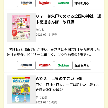
詳細を見る
０７ 御朱印でめぐる全国の神社 週
末開運さんぽ 改訂版
御朱印
2026.07.13 発売
『御利益と御朱印』が凄い、を基準に全国7万社から厳選した
神社を紹介。ビギナーに優しく、ツウも納得の1冊です。
詳細を見る
Ｗ０８ 世界のすごい巨像
巨仏・巨神・巨人。一度は訪れたい愛すべ
き巨大造形を解説
旅の図鑑
2021.08.12 発売