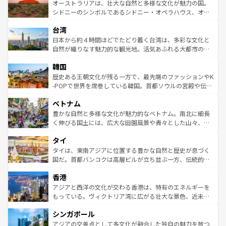
文化が魅力。旅行者はアメリカの各地域で異なる魅力を楽
島だが、静かな自然を求めるならマウイ島やカウアイ島が
オーストラリアは、壮大な自然と多様な文化が魅力の国。
しみながら、その多様性と豊かな歴史を感じることができ
おすすめ。エメラルドグリーンに輝く海をはじめ、豊かな
シドニーのシンボルであるシドニー・オペラハウス、オー
るだろう。車でのロードトリップや列車の旅も、アメリカ
文化や歴史が息づいている。「アロハスピリット」と呼ば
ストラリア東海岸北部に広がる大サンゴ礁地帯グレートバ
ならではの贅沢な旅のスタイルだ。 なお、新着のアメリカ
台湾
れるおもてなしの心で訪れる人々を迎えてくれるハワイの
リアリーフや大陸中央部にそびえるウルル（エアーズロッ
情報は
コンテンツ一覧
を参照してほしい。
人々、おいしいローカルフードやハワイアンミュージッ
ク）、タスマニアの美しい原生林やケアンズの熱帯雨林な
日本から約４時間ほどでたどり着く台湾は、多彩な文化と
ク、伝統的なフラダンスなど、すべてがハワイの魅力を彩
ど、見どころがたくさん。また、カフェやワイン、オージ
自然が織りなす魅力的な観光地。活気あふれる大都市の台
っている。訪れるたびに新しい発見と感動が待っているハ
ービーフなどの食文化も豊かで、美味しいものであふれて
北やノスタルジックな町並みが人気な九份（ジォウフェ
ワイを、存分に味わってほしい。 なお、新着のハワイ情報
韓国
いる。アクティビティも充実しており、サーフィンやダイ
ン）、静ひつな山岳地帯である台湾東部など、都市の喧騒
は
コンテンツ一覧
を参照してほしい。
ビング、ハイキングなど、アウトドア好きにはたまらな
と山間の静けさが共存しており、訪れる人に新しい発見と
歴史ある王朝文化が残る一方で、最先端のファッションやK
い。オーストラリアの多彩な魅力を存分に味わいつくそ
驚きをもたらしてくれる。また、奥深い台湾の食文化も魅
-POPで世界を席巻している韓国。首都ソウルの宮殿や伝統
う。 なお、新着のオーストラリア情報は
コンテンツ一覧
を
力で、夜市などの屋台グルメから高級料理、ヘルシーで美
家屋が並ぶエリアでは韓国の歴史と文化に浸ることがで
参照してほしい。
ベトナム
容にもいいと評判のスイーツなど、バラエティ豊かな料理
き、地方に足を延ばせば四季折々の自然美を楽しむことが
が味わえる。 なお、新着の台湾情報は
コンテンツ一覧
を参
できる。そして、キムチや焼肉、絶品のストリートフード
豊かな自然と多様な文化が魅力的なベトナム。南北に細長
照してほしい。
まで、さまざまな韓国料理が待っている。夜には、韓国な
く伸びる国土には、広大な田園風景や青々とした山々、世
らではのナイトライフも堪能できる。あたたかいホスピタ
界遺産に登録された壮大な自然景観が点在し、都市部では
タイ
リティに包まれながら、韓国の多彩な魅力を心ゆくまで味
急速な発展と共に伝統が息づく。ハノイの古い町並みやホ
わってみてほしい。 なお、新着の韓国情報は
コンテンツ一
ーチミン市のフランス統治時代の建物も、独特の雰囲気を
タイは、東南アジアに位置する豊かな自然と歴史が息づく
覧
を参照してほしい。
醸し出している。また、バラエティの豊かさとおいしさで
国だ。首都バンコクは高層ビルが立ち並ぶ一方、伝統的な
世界中の食通を魅了してやまないベトナム料理も魅力のひ
寺院や市場がいたるところに点在し、古きよき文化と現代
香港
とつ。フォーやバインミー、ベトナムコーヒーなどは、ぜ
の活気が交差している。北部ではチェンマイなどの山岳地
ひ現地で味わいたい。どの地域を訪れてもあたたかい人々
帯で自然と触れ合い、南部ではプーケットやクラビの美し
アジアと西洋の文化が交わる香港は、特有のエネルギーを
が旅行者を迎えてくれるので、きっと忘れられない旅にな
いビーチでリゾート気分を楽しむことができる。タイ料理
もっている。ヴィクトリア湾に広がる壮大な景色、近未来
るはずだ。 なお、新着のベトナム情報は
コンテンツ一覧
を
は世界的に有名で、屋台から高級レストランまで味覚を刺
的なアートスポット、そして歴史と現代が融合した町並
参照してほしい。
シンガポール
激する。気候は一年中温暖で、どの季節にも異なる楽しみ
み、どこを訪れても感動するはず。観光スポットが密集し
が待っている。親しみやすいタイの人々、仏教を中心とし
ており、効率よく見どころを回れるのも魅力。息をのむよ
アジアの交差点として多文化が融合した独自の魅力を放つ