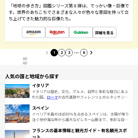
「地球の歩き方」図鑑シリーズ第８弾は、でっかい像・巨像で
す。世界のあちこちでさまざまな人々が色々な意図を持って立
ち上げてきた魅力的な巨像たち。
詳細を見る
…
1
2
3
6
AD
AD
人気の国と地域から探す
イタリア
イタリアは歴史、文化、グルメ、自然と多彩な魅力にあふ
れた国。
ローマ
の古代遺跡やフィレンツェのルネッサンス
美術、ヴェネツィアの運河など、歴史あるスポットはもち
スペイン
ろん、トスカーナの美しい田園風景やアマルフィ海岸の絶
景など、自然景観も見逃せない。観光の合間には、本場の
イベリア半島のほぼ80％を占めるスペインは、太陽が降り
ピザやパスタなど、絶品のイタリア料理を堪能することも
注ぐ地中海沿岸から雄大なピレネー山脈まで、多彩な自然
できる。朝目覚めてから夜眠るまで、すべての瞬間を楽し
と文化が詰まったヨーロッパ屈指の旅行先だ。多様な地域
フランスの基本情報と観光ガイド・有名観光スポ
ませてくれるイタリアで、忘れられない旅をしてみよう！
文化が根付くこの国では、情熱的なフラメンコ、熱気あふ
なお、新着のイタリア情報は
コンテンツ一覧
を参照してほ
れる闘牛、そして美味しいタパスが生活の一部となってい
ット