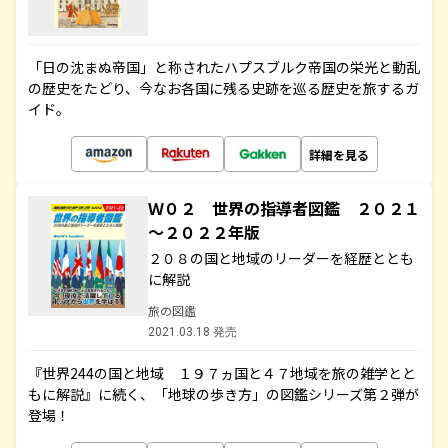
「日の沈まぬ帝国」と称されたハプスブルク帝国の栄光と動乱
の歴史をたどり、今なお各国に残る史跡を巡る歴史を旅するガ
イド。
詳細を見る
Ｗ０２ 世界の指導者図鑑 ２０２１
～２０２２年版
２０８の国と地域のリーダーを経歴ととも
に解説
旅の図鑑
2021.03.18 発売
『世界244の国と地域 １９７ヵ国と４７地域を旅の雑学とと
もに解説』に続く、「地球の歩き方」の図鑑シリーズ第２弾が
登場！