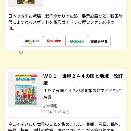
日本の城や古戦場、武将ゆかりの史跡、展示施設など、戦国時
代にまつわるスポットを徹底ガイドする歴史ファン必携の一
冊。
詳細を見る
AD
Ｗ０１ 世界２４４の国と地域 改訂
版
１９７ヵ国と４７地域を旅の雑学とともに
解説
旅の図鑑
2024.07.18 発売
今こそ学びたい世界のことを集めました！首都、言語、民族、
宗教、特長、現地の挨拶、誰かに話したくなる旅の雑学も。