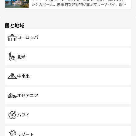
た文化、そして多様な観光資源が、訪れる旅人を魅了し続
うな絶景から文化的な体験まで、香港を存分に楽しみ尽く
シンガポール。未来的な建築物が並ぶマリーナベイ、歴史
ける。 なお、新着のタイ情報は
コンテンツ一覧
を参照して
そう。 なお、新着の香港情報は
コンテンツ一覧
を参照して
と伝統を感じられるエスニックタウン、多数の緑豊かな公
ほしい。
ほしい。
園や自然保護区など、自然が調和した近代的な景観と文化
の多様性あふれるカラフルな町は、どこを歩いても新しい
国と地域
発見がある。さらに、治安のよさや充実した公共交通機関
も、旅行者にとっては魅力的なポイント。グルメも豊富
で、ホーカーズは地元の風情を楽しめる外せないスポット
ヨーロッパ
だ。訪れる人を飽きさせないシンガポールで、多様な魅力
を体感しよう。 なお、新着のシンガポール情報は
コンテン
ツ一覧
を参照してほしい。
北米
中南米
オセアニア
ハワイ
リゾート