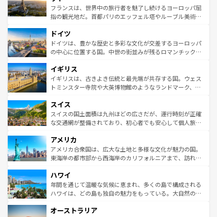
しい。
る。首都マドリードの洗練された雰囲気や、バルセロナの
フランスは、世界中の旅行者を魅了し続けるヨーロッパ屈
アートに溢れた街角から、地方では古代ローマ遺跡や中世
指の観光地だ。首都パリのエッフェル塔やルーブル美術館
の城塞都市、穏やかなビーチリゾートまで多彩な表情を見
といった象徴的なスポットから、田舎町の古風な美しさま
せる。地方によって風土や気候が異なるスペインはその個
ドイツ
で、幅広い魅力が詰まっている。華麗な宮殿、歴史的な大
性で訪れる人を魅了する。 なお、新着のスペイン情報は
コ
聖堂、美しいビーチ、そして豊かな自然が、訪れる者を心
ドイツは、豊かな歴史と多彩な文化が交差するヨーロッパ
ンテンツ一覧
を参照してほしい。
から魅了する。また、フランスは美食の国としても知ら
の中心に位置する国。中世の街並みが残るロマンチック街
れ、フランス料理はユネスコ無形文化遺産にも登録されて
道から、未来を先取りするようなモダンな都市まで多様な
イギリス
いる。シャンパンの発祥地であるランス、プロヴァンスの
顔を持つこの国は、どこを歩いても飽きることがない。ベ
香り高いラベンダー畑など、多彩な楽しみ方が可能だ。さ
ルリンの文化的活気、バイエルン州のアルプスの絶景、そ
イギリスは、古きよき伝統と最先端が共存する国。ウェス
らに、パリ以外の地域にも魅力が溢れており、どの街角に
してライン川沿いのワイン畑といった風景は必見。ビール
トミンスター寺院や大英博物館のようなランドマーク、歴
も豊かな歴史と文化が息づいている。パリ以外の個性あふ
とソーセージを味わいながら地元の人と過ごす楽しい時間
史ある大学都市、美しい丘陵地帯や牧歌的な風景など、エ
れる地方に足を運ぶとそれぞれで全く異なる文化を体験で
スイス
は、お酒好きな人にはぜひ体験してほしい。 なお、新着の
リアごとに異なる魅力がある。また、優雅なアフタヌーン
きるだろう。 なお、新着のフランス情報は
コンテンツ一覧
ドイツ情報は
コンテンツ一覧
を参照してほしい。
ティー、ビール好きにはたまらない英国パブ、サッカー観
スイスの国土面積は九州ほどの広さだが、運行時刻が正確
を参照してほしい。
戦など、本場だからこそできる体験も豊富。イギリスを旅
な交通網が整備されており、初心者でも安心して個人旅行
して楽しみつくそう。 なお、新着のイギリス情報は
コンテ
を楽しめる。日本同様に時刻表どおりの旅が可能だ。中世
アメリカ
ンツ一覧
を参照してほしい。
の建物がそのまま残る町や、スイスならではのユニークな
博物館もあり、アルプス観光だけでなく町歩きも満喫する
アメリカ合衆国は、広大な土地と多様な文化が魅力の国。
ことができる。国民の所得が高いため物価も高いが、旅行
東海岸の都市部から西海岸のカリフォルニアまで、訪れる
者向けの交通パス提供のサービスもあり、うまく活用すれ
場所ごとに異なる風景と体験が待っている。ニューヨーク
ハワイ
ば市内交通費無料で観光を楽しむこともできる。 なお、新
のような巨大都市は、観光、ショッピング、エンターテイ
着のスイス情報は
コンテンツ一覧
を参照してほしい。
ンメントが詰まった刺激的なスポットだ。一方、アメリカ
年間を通じて温暖な気候に恵まれ、多くの島で構成される
西部には大自然が広がり、グランドキャニオンやイエロー
ハワイは、どの島も独自の魅力をもっている。大自然の神
ストーン国立公園といった絶景が堪能できる。さらに、南
秘を感じたいなら、火山が生み出した壮大な景観を誇るハ
オーストラリア
部のニューオーリンズでは、音楽と美食が融合した独特の
ワイ島は見逃せない。また、定番の観光地といえばオアフ