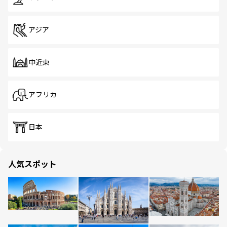
アジア
中近東
アフリカ
日本
人気スポット