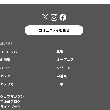
コミュニティを見る
国と地域
ヨーロッパ
北米
中南米
オセアニア
ハワイ
リゾート
アジア
中近東
アフリカ
日本
ウェブマガジン
特派員ブログ
ガイドブック