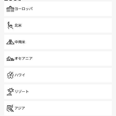
も、旅行者にとっては魅力的なポイント。グルメも豊富
で、ホーカーズは地元の風情を楽しめる外せないスポット
ヨーロッパ
だ。訪れる人を飽きさせないシンガポールで、多様な魅力
を体感しよう。 なお、新着のシンガポール情報は
コンテン
ツ一覧
を参照してほしい。
北米
中南米
オセアニア
ハワイ
リゾート
アジア