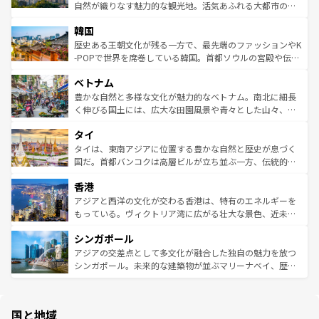
ク、伝統的なフラダンスなど、すべてがハワイの魅力を彩
ど、見どころがたくさん。また、カフェやワイン、オージ
自然が織りなす魅力的な観光地。活気あふれる大都市の台
っている。訪れるたびに新しい発見と感動が待っているハ
ービーフなどの食文化も豊かで、美味しいものであふれて
北やノスタルジックな町並みが人気な九份（ジォウフェ
ワイを、存分に味わってほしい。 なお、新着のハワイ情報
韓国
いる。アクティビティも充実しており、サーフィンやダイ
ン）、静ひつな山岳地帯である台湾東部など、都市の喧騒
は
コンテンツ一覧
を参照してほしい。
ビング、ハイキングなど、アウトドア好きにはたまらな
と山間の静けさが共存しており、訪れる人に新しい発見と
歴史ある王朝文化が残る一方で、最先端のファッションやK
い。オーストラリアの多彩な魅力を存分に味わいつくそ
驚きをもたらしてくれる。また、奥深い台湾の食文化も魅
-POPで世界を席巻している韓国。首都ソウルの宮殿や伝統
う。 なお、新着のオーストラリア情報は
コンテンツ一覧
を
力で、夜市などの屋台グルメから高級料理、ヘルシーで美
家屋が並ぶエリアでは韓国の歴史と文化に浸ることがで
参照してほしい。
ベトナム
容にもいいと評判のスイーツなど、バラエティ豊かな料理
き、地方に足を延ばせば四季折々の自然美を楽しむことが
が味わえる。 なお、新着の台湾情報は
コンテンツ一覧
を参
できる。そして、キムチや焼肉、絶品のストリートフード
豊かな自然と多様な文化が魅力的なベトナム。南北に細長
照してほしい。
まで、さまざまな韓国料理が待っている。夜には、韓国な
く伸びる国土には、広大な田園風景や青々とした山々、世
らではのナイトライフも堪能できる。あたたかいホスピタ
界遺産に登録された壮大な自然景観が点在し、都市部では
タイ
リティに包まれながら、韓国の多彩な魅力を心ゆくまで味
急速な発展と共に伝統が息づく。ハノイの古い町並みやホ
わってみてほしい。 なお、新着の韓国情報は
コンテンツ一
ーチミン市のフランス統治時代の建物も、独特の雰囲気を
タイは、東南アジアに位置する豊かな自然と歴史が息づく
覧
を参照してほしい。
醸し出している。また、バラエティの豊かさとおいしさで
国だ。首都バンコクは高層ビルが立ち並ぶ一方、伝統的な
世界中の食通を魅了してやまないベトナム料理も魅力のひ
寺院や市場がいたるところに点在し、古きよき文化と現代
香港
とつ。フォーやバインミー、ベトナムコーヒーなどは、ぜ
の活気が交差している。北部ではチェンマイなどの山岳地
ひ現地で味わいたい。どの地域を訪れてもあたたかい人々
帯で自然と触れ合い、南部ではプーケットやクラビの美し
アジアと西洋の文化が交わる香港は、特有のエネルギーを
が旅行者を迎えてくれるので、きっと忘れられない旅にな
いビーチでリゾート気分を楽しむことができる。タイ料理
もっている。ヴィクトリア湾に広がる壮大な景色、近未来
るはずだ。 なお、新着のベトナム情報は
コンテンツ一覧
を
は世界的に有名で、屋台から高級レストランまで味覚を刺
的なアートスポット、そして歴史と現代が融合した町並
参照してほしい。
シンガポール
激する。気候は一年中温暖で、どの季節にも異なる楽しみ
み、どこを訪れても感動するはず。観光スポットが密集し
が待っている。親しみやすいタイの人々、仏教を中心とし
ており、効率よく見どころを回れるのも魅力。息をのむよ
アジアの交差点として多文化が融合した独自の魅力を放つ
た文化、そして多様な観光資源が、訪れる旅人を魅了し続
うな絶景から文化的な体験まで、香港を存分に楽しみ尽く
シンガポール。未来的な建築物が並ぶマリーナベイ、歴史
ける。 なお、新着のタイ情報は
コンテンツ一覧
を参照して
そう。 なお、新着の香港情報は
コンテンツ一覧
を参照して
と伝統を感じられるエスニックタウン、多数の緑豊かな公
ほしい。
ほしい。
園や自然保護区など、自然が調和した近代的な景観と文化
の多様性あふれるカラフルな町は、どこを歩いても新しい
国と地域
発見がある。さらに、治安のよさや充実した公共交通機関