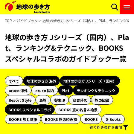
TOP
ガイドブック
地球の歩き方 Jシリーズ（国内）、Plat、ランキング&
地球の歩き方 Jシリーズ（国内）、Pla
t、ランキング&テクニック、BOOKS
スペシャルコラボのガイドブック一覧
すべて
地球の歩き方 海外
地球の歩き方 Jシリーズ（国内）
aruco 海外
aruco 国内
Plat
ランキング&テクニック
Resort Style
島旅
御朱印
歴史時代
旅の図鑑
BOOKS スペシャルコラボ
BOOKS 旅の名言＆絶景
BOOKS 旅と健康
BOOKS 旅の読み物
BOOKS
D-Books
絞り込み条件を追加