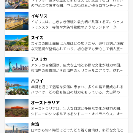
ンテンツ一覧
を参照してほしい。
から魅了する。また、フランスは美食の国としても知ら
の中心に位置する国。中世の街並みが残るロマンチック街
れ、フランス料理はユネスコ無形文化遺産にも登録されて
道から、未来を先取りするようなモダンな都市まで多様な
イギリス
いる。シャンパンの発祥地であるランス、プロヴァンスの
顔を持つこの国は、どこを歩いても飽きることがない。ベ
香り高いラベンダー畑など、多彩な楽しみ方が可能だ。さ
ルリンの文化的活気、バイエルン州のアルプスの絶景、そ
イギリスは、古きよき伝統と最先端が共存する国。ウェス
らに、パリ以外の地域にも魅力が溢れており、どの街角に
してライン川沿いのワイン畑といった風景は必見。ビール
トミンスター寺院や大英博物館のようなランドマーク、歴
も豊かな歴史と文化が息づいている。パリ以外の個性あふ
とソーセージを味わいながら地元の人と過ごす楽しい時間
史ある大学都市、美しい丘陵地帯や牧歌的な風景など、エ
れる地方に足を運ぶとそれぞれで全く異なる文化を体験で
スイス
は、お酒好きな人にはぜひ体験してほしい。 なお、新着の
リアごとに異なる魅力がある。また、優雅なアフタヌーン
きるだろう。 なお、新着のフランス情報は
コンテンツ一覧
ドイツ情報は
コンテンツ一覧
を参照してほしい。
ティー、ビール好きにはたまらない英国パブ、サッカー観
スイスの国土面積は九州ほどの広さだが、運行時刻が正確
を参照してほしい。
戦など、本場だからこそできる体験も豊富。イギリスを旅
な交通網が整備されており、初心者でも安心して個人旅行
して楽しみつくそう。 なお、新着のイギリス情報は
コンテ
を楽しめる。日本同様に時刻表どおりの旅が可能だ。中世
アメリカ
ンツ一覧
を参照してほしい。
の建物がそのまま残る町や、スイスならではのユニークな
博物館もあり、アルプス観光だけでなく町歩きも満喫する
アメリカ合衆国は、広大な土地と多様な文化が魅力の国。
ことができる。国民の所得が高いため物価も高いが、旅行
東海岸の都市部から西海岸のカリフォルニアまで、訪れる
者向けの交通パス提供のサービスもあり、うまく活用すれ
場所ごとに異なる風景と体験が待っている。ニューヨーク
ハワイ
ば市内交通費無料で観光を楽しむこともできる。 なお、新
のような巨大都市は、観光、ショッピング、エンターテイ
着のスイス情報は
コンテンツ一覧
を参照してほしい。
ンメントが詰まった刺激的なスポットだ。一方、アメリカ
年間を通じて温暖な気候に恵まれ、多くの島で構成される
西部には大自然が広がり、グランドキャニオンやイエロー
ハワイは、どの島も独自の魅力をもっている。大自然の神
ストーン国立公園といった絶景が堪能できる。さらに、南
秘を感じたいなら、火山が生み出した壮大な景観を誇るハ
オーストラリア
部のニューオーリンズでは、音楽と美食が融合した独特の
ワイ島は見逃せない。また、定番の観光地といえばオアフ
文化が魅力。旅行者はアメリカの各地域で異なる魅力を楽
島だが、静かな自然を求めるならマウイ島やカウアイ島が
オーストラリアは、壮大な自然と多様な文化が魅力の国。
しみながら、その多様性と豊かな歴史を感じることができ
おすすめ。エメラルドグリーンに輝く海をはじめ、豊かな
シドニーのシンボルであるシドニー・オペラハウス、オー
るだろう。車でのロードトリップや列車の旅も、アメリカ
文化や歴史が息づいている。「アロハスピリット」と呼ば
ストラリア東海岸北部に広がる大サンゴ礁地帯グレートバ
ならではの贅沢な旅のスタイルだ。 なお、新着のアメリカ
台湾
れるおもてなしの心で訪れる人々を迎えてくれるハワイの
リアリーフや大陸中央部にそびえるウルル（エアーズロッ
情報は
コンテンツ一覧
を参照してほしい。
人々、おいしいローカルフードやハワイアンミュージッ
ク）、タスマニアの美しい原生林やケアンズの熱帯雨林な
日本から約４時間ほどでたどり着く台湾は、多彩な文化と