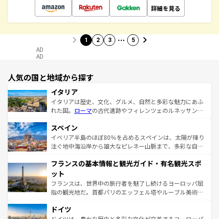
詳細を見る
…
1
2
3
5
AD
AD
人気の国と地域から探す
イタリア
イタリアは歴史、文化、グルメ、自然と多彩な魅力にあふ
れた国。
ローマ
の古代遺跡やフィレンツェのルネッサンス
美術、ヴェネツィアの運河など、歴史あるスポットはもち
スペイン
ろん、トスカーナの美しい田園風景やアマルフィ海岸の絶
景など、自然景観も見逃せない。観光の合間には、本場の
イベリア半島のほぼ80％を占めるスペインは、太陽が降り
ピザやパスタなど、絶品のイタリア料理を堪能することも
注ぐ地中海沿岸から雄大なピレネー山脈まで、多彩な自然
できる。朝目覚めてから夜眠るまで、すべての瞬間を楽し
と文化が詰まったヨーロッパ屈指の旅行先だ。多様な地域
フランスの基本情報と観光ガイド・有名観光スポ
ませてくれるイタリアで、忘れられない旅をしてみよう！
文化が根付くこの国では、情熱的なフラメンコ、熱気あふ
なお、新着のイタリア情報は
コンテンツ一覧
を参照してほ
れる闘牛、そして美味しいタパスが生活の一部となってい
ット
しい。
る。首都マドリードの洗練された雰囲気や、バルセロナの
フランスは、世界中の旅行者を魅了し続けるヨーロッパ屈
アートに溢れた街角から、地方では古代ローマ遺跡や中世
指の観光地だ。首都パリのエッフェル塔やルーブル美術館
の城塞都市、穏やかなビーチリゾートまで多彩な表情を見
といった象徴的なスポットから、田舎町の古風な美しさま
せる。地方によって風土や気候が異なるスペインはその個
ドイツ
で、幅広い魅力が詰まっている。華麗な宮殿、歴史的な大
性で訪れる人を魅了する。 なお、新着のスペイン情報は
コ
聖堂、美しいビーチ、そして豊かな自然が、訪れる者を心
ドイツは、豊かな歴史と多彩な文化が交差するヨーロッパ