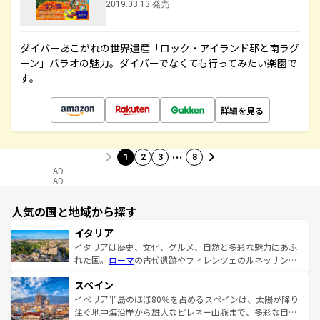
2019.03.13 発売
ダイバーあこがれの世界遺産「ロック・アイランド郡と南ラグ
ーン」パラオの魅力。ダイバーでなくても行ってみたい楽園で
す。
詳細を見る
…
1
2
3
8
AD
AD
人気の国と地域から探す
イタリア
イタリアは歴史、文化、グルメ、自然と多彩な魅力にあふ
れた国。
ローマ
の古代遺跡やフィレンツェのルネッサンス
美術、ヴェネツィアの運河など、歴史あるスポットはもち
スペイン
ろん、トスカーナの美しい田園風景やアマルフィ海岸の絶
景など、自然景観も見逃せない。観光の合間には、本場の
イベリア半島のほぼ80％を占めるスペインは、太陽が降り
ピザやパスタなど、絶品のイタリア料理を堪能することも
注ぐ地中海沿岸から雄大なピレネー山脈まで、多彩な自然