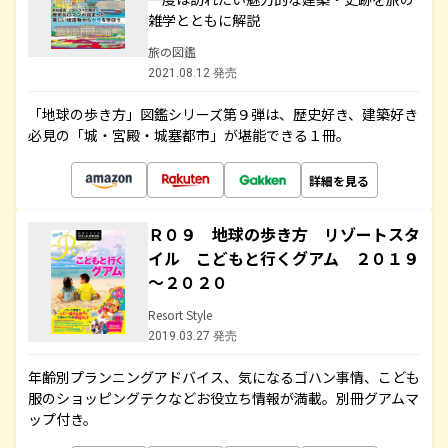
雑学とともに解説
旅の図鑑
2021.08.12 発売
「地球の歩き方」図鑑シリーズ第９弾は、歴史好き、建築好き
必見の「城・宮殿・城塞都市」が堪能できる１冊。
詳細を見る
Ｒ０９ 地球の歩き方 リゾートスタ
イル こどもと行くグアム ２０１９
～２０２０
Resort Style
2019.03.27 発売
年齢別プランニングアドバイス、気になるゴハン事情、こども
服のショッピングテクなどお役立ち情報が満載。別冊グアムマ
ップ付き。