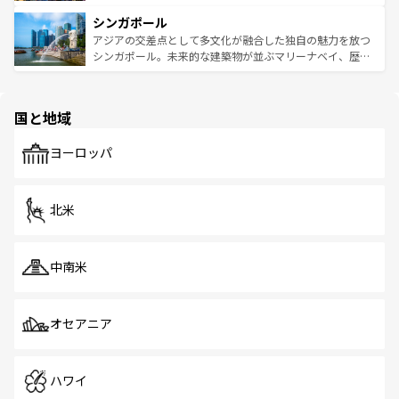
るはずだ。 なお、新着のベトナム情報は
コンテンツ一覧
を
は世界的に有名で、屋台から高級レストランまで味覚を刺
的なアートスポット、そして歴史と現代が融合した町並
参照してほしい。
シンガポール
激する。気候は一年中温暖で、どの季節にも異なる楽しみ
み、どこを訪れても感動するはず。観光スポットが密集し
が待っている。親しみやすいタイの人々、仏教を中心とし
ており、効率よく見どころを回れるのも魅力。息をのむよ
アジアの交差点として多文化が融合した独自の魅力を放つ
た文化、そして多様な観光資源が、訪れる旅人を魅了し続
うな絶景から文化的な体験まで、香港を存分に楽しみ尽く
シンガポール。未来的な建築物が並ぶマリーナベイ、歴史
ける。 なお、新着のタイ情報は
コンテンツ一覧
を参照して
そう。 なお、新着の香港情報は
コンテンツ一覧
を参照して
と伝統を感じられるエスニックタウン、多数の緑豊かな公
ほしい。
ほしい。
園や自然保護区など、自然が調和した近代的な景観と文化
の多様性あふれるカラフルな町は、どこを歩いても新しい
国と地域
発見がある。さらに、治安のよさや充実した公共交通機関
も、旅行者にとっては魅力的なポイント。グルメも豊富
で、ホーカーズは地元の風情を楽しめる外せないスポット
ヨーロッパ
だ。訪れる人を飽きさせないシンガポールで、多様な魅力
を体感しよう。 なお、新着のシンガポール情報は
コンテン
ツ一覧
を参照してほしい。
北米
中南米
オセアニア
ハワイ