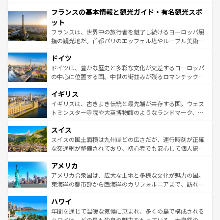
できる。朝目覚めてから夜眠るまで、すべての瞬間を楽し
と文化が詰まったヨーロッパ屈指の旅行先だ。多様な地域
フランスの基本情報と観光ガイド・有名観光スポ
ませてくれるイタリアで、忘れられない旅をしてみよう！
文化が根付くこの国では、情熱的なフラメンコ、熱気あふ
なお、新着のイタリア情報は
コンテンツ一覧
を参照してほ
れる闘牛、そして美味しいタパスが生活の一部となってい
ット
しい。
る。首都マドリードの洗練された雰囲気や、バルセロナの
フランスは、世界中の旅行者を魅了し続けるヨーロッパ屈
アートに溢れた街角から、地方では古代ローマ遺跡や中世
指の観光地だ。首都パリのエッフェル塔やルーブル美術館
の城塞都市、穏やかなビーチリゾートまで多彩な表情を見
といった象徴的なスポットから、田舎町の古風な美しさま
せる。地方によって風土や気候が異なるスペインはその個
ドイツ
で、幅広い魅力が詰まっている。華麗な宮殿、歴史的な大
性で訪れる人を魅了する。 なお、新着のスペイン情報は
コ
聖堂、美しいビーチ、そして豊かな自然が、訪れる者を心
ドイツは、豊かな歴史と多彩な文化が交差するヨーロッパ
ンテンツ一覧
を参照してほしい。
から魅了する。また、フランスは美食の国としても知ら
の中心に位置する国。中世の街並みが残るロマンチック街
れ、フランス料理はユネスコ無形文化遺産にも登録されて
道から、未来を先取りするようなモダンな都市まで多様な
イギリス
いる。シャンパンの発祥地であるランス、プロヴァンスの
顔を持つこの国は、どこを歩いても飽きることがない。ベ
香り高いラベンダー畑など、多彩な楽しみ方が可能だ。さ
ルリンの文化的活気、バイエルン州のアルプスの絶景、そ
イギリスは、古きよき伝統と最先端が共存する国。ウェス
らに、パリ以外の地域にも魅力が溢れており、どの街角に
してライン川沿いのワイン畑といった風景は必見。ビール
トミンスター寺院や大英博物館のようなランドマーク、歴
も豊かな歴史と文化が息づいている。パリ以外の個性あふ
とソーセージを味わいながら地元の人と過ごす楽しい時間
史ある大学都市、美しい丘陵地帯や牧歌的な風景など、エ
れる地方に足を運ぶとそれぞれで全く異なる文化を体験で
スイス
は、お酒好きな人にはぜひ体験してほしい。 なお、新着の
リアごとに異なる魅力がある。また、優雅なアフタヌーン
きるだろう。 なお、新着のフランス情報は
コンテンツ一覧
ドイツ情報は
コンテンツ一覧
を参照してほしい。
ティー、ビール好きにはたまらない英国パブ、サッカー観
スイスの国土面積は九州ほどの広さだが、運行時刻が正確
を参照してほしい。
戦など、本場だからこそできる体験も豊富。イギリスを旅
な交通網が整備されており、初心者でも安心して個人旅行
して楽しみつくそう。 なお、新着のイギリス情報は
コンテ
を楽しめる。日本同様に時刻表どおりの旅が可能だ。中世
アメリカ
ンツ一覧
を参照してほしい。
の建物がそのまま残る町や、スイスならではのユニークな
博物館もあり、アルプス観光だけでなく町歩きも満喫する
アメリカ合衆国は、広大な土地と多様な文化が魅力の国。
ことができる。国民の所得が高いため物価も高いが、旅行
東海岸の都市部から西海岸のカリフォルニアまで、訪れる
者向けの交通パス提供のサービスもあり、うまく活用すれ
場所ごとに異なる風景と体験が待っている。ニューヨーク
ハワイ
ば市内交通費無料で観光を楽しむこともできる。 なお、新
のような巨大都市は、観光、ショッピング、エンターテイ
着のスイス情報は
コンテンツ一覧
を参照してほしい。
ンメントが詰まった刺激的なスポットだ。一方、アメリカ
年間を通じて温暖な気候に恵まれ、多くの島で構成される
西部には大自然が広がり、グランドキャニオンやイエロー
ハワイは、どの島も独自の魅力をもっている。大自然の神