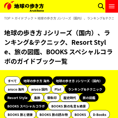
TOP
ガイドブック
地球の歩き方 Jシリーズ（国内）、ランキング&テクニック、R
地球の歩き方 Jシリーズ（国内）、ラ
ンキング&テクニック、Resort Styl
e、旅の図鑑、BOOKS スペシャルコラ
ボのガイドブック一覧
すべて
地球の歩き方 海外
地球の歩き方 Jシリーズ（国内）
aruco 海外
aruco 国内
Plat
ランキング&テクニック
Resort Style
島旅
御朱印
歴史時代
旅の図鑑
BOOKS スペシャルコラボ
BOOKS 旅の名言＆絶景
BOOKS 旅と健康
BOOKS 旅の読み物
BOOKS
D-Books