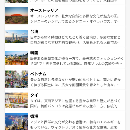
ストーン国立公園といった絶景が堪能できる。さらに、南
秘を感じたいなら、火山が生み出した壮大な景観を誇るハ
オーストラリア
部のニューオーリンズでは、音楽と美食が融合した独特の
ワイ島は見逃せない。また、定番の観光地といえばオアフ
文化が魅力。旅行者はアメリカの各地域で異なる魅力を楽
島だが、静かな自然を求めるならマウイ島やカウアイ島が
オーストラリアは、壮大な自然と多様な文化が魅力の国。
しみながら、その多様性と豊かな歴史を感じることができ
おすすめ。エメラルドグリーンに輝く海をはじめ、豊かな
シドニーのシンボルであるシドニー・オペラハウス、オー
るだろう。車でのロードトリップや列車の旅も、アメリカ
文化や歴史が息づいている。「アロハスピリット」と呼ば
ストラリア東海岸北部に広がる大サンゴ礁地帯グレートバ
ならではの贅沢な旅のスタイルだ。 なお、新着のアメリカ
台湾
れるおもてなしの心で訪れる人々を迎えてくれるハワイの
リアリーフや大陸中央部にそびえるウルル（エアーズロッ
情報は
コンテンツ一覧
を参照してほしい。
人々、おいしいローカルフードやハワイアンミュージッ
ク）、タスマニアの美しい原生林やケアンズの熱帯雨林な
日本から約４時間ほどでたどり着く台湾は、多彩な文化と
ク、伝統的なフラダンスなど、すべてがハワイの魅力を彩
ど、見どころがたくさん。また、カフェやワイン、オージ
自然が織りなす魅力的な観光地。活気あふれる大都市の台
っている。訪れるたびに新しい発見と感動が待っているハ
ービーフなどの食文化も豊かで、美味しいものであふれて
北やノスタルジックな町並みが人気な九份（ジォウフェ
ワイを、存分に味わってほしい。 なお、新着のハワイ情報
韓国
いる。アクティビティも充実しており、サーフィンやダイ
ン）、静ひつな山岳地帯である台湾東部など、都市の喧騒
は
コンテンツ一覧
を参照してほしい。
ビング、ハイキングなど、アウトドア好きにはたまらな
と山間の静けさが共存しており、訪れる人に新しい発見と
歴史ある王朝文化が残る一方で、最先端のファッションやK
い。オーストラリアの多彩な魅力を存分に味わいつくそ
驚きをもたらしてくれる。また、奥深い台湾の食文化も魅
-POPで世界を席巻している韓国。首都ソウルの宮殿や伝統
う。 なお、新着のオーストラリア情報は
コンテンツ一覧
を
力で、夜市などの屋台グルメから高級料理、ヘルシーで美
家屋が並ぶエリアでは韓国の歴史と文化に浸ることがで
参照してほしい。
ベトナム
容にもいいと評判のスイーツなど、バラエティ豊かな料理
き、地方に足を延ばせば四季折々の自然美を楽しむことが
が味わえる。 なお、新着の台湾情報は
コンテンツ一覧
を参
できる。そして、キムチや焼肉、絶品のストリートフード
豊かな自然と多様な文化が魅力的なベトナム。南北に細長
照してほしい。
まで、さまざまな韓国料理が待っている。夜には、韓国な
く伸びる国土には、広大な田園風景や青々とした山々、世
らではのナイトライフも堪能できる。あたたかいホスピタ
界遺産に登録された壮大な自然景観が点在し、都市部では
タイ
リティに包まれながら、韓国の多彩な魅力を心ゆくまで味
急速な発展と共に伝統が息づく。ハノイの古い町並みやホ
わってみてほしい。 なお、新着の韓国情報は
コンテンツ一
ーチミン市のフランス統治時代の建物も、独特の雰囲気を
タイは、東南アジアに位置する豊かな自然と歴史が息づく
覧
を参照してほしい。
醸し出している。また、バラエティの豊かさとおいしさで
国だ。首都バンコクは高層ビルが立ち並ぶ一方、伝統的な
世界中の食通を魅了してやまないベトナム料理も魅力のひ
寺院や市場がいたるところに点在し、古きよき文化と現代
香港
とつ。フォーやバインミー、ベトナムコーヒーなどは、ぜ
の活気が交差している。北部ではチェンマイなどの山岳地
ひ現地で味わいたい。どの地域を訪れてもあたたかい人々
帯で自然と触れ合い、南部ではプーケットやクラビの美し
アジアと西洋の文化が交わる香港は、特有のエネルギーを
が旅行者を迎えてくれるので、きっと忘れられない旅にな
いビーチでリゾート気分を楽しむことができる。タイ料理
もっている。ヴィクトリア湾に広がる壮大な景色、近未来