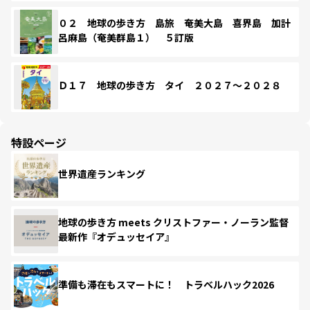
０２ 地球の歩き方 島旅 奄美大島 喜界島 加計
呂麻島（奄美群島１） ５訂版
Ｄ１７ 地球の歩き方 タイ ２０２７～２０２８
特設ページ
世界遺産ランキング
地球の歩き方 meets クリストファー・ノーラン監督
最新作『オデュッセイア』
準備も滞在もスマートに！ トラベルハック2026