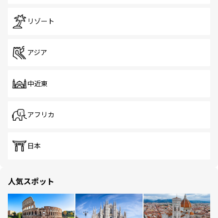
リゾート
アジア
中近東
アフリカ
日本
人気スポット