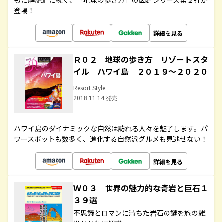
もに解説』に続く、「地球の歩き方」の図鑑シリーズ第２弾が
登場！
詳細を見る
Ｒ０２ 地球の歩き方 リゾートスタ
イル ハワイ島 ２０１９～２０２０
Resort Style
2018.11.14 発売
ハワイ島のダイナミックな自然は訪れる人々を魅了します。パ
ワースポットも数多く、進化する自然派グルメも見逃せない！
詳細を見る
Ｗ０３ 世界の魅力的な奇岩と巨石１
３９選
不思議とロマンに満ちた岩石の謎を旅の雑