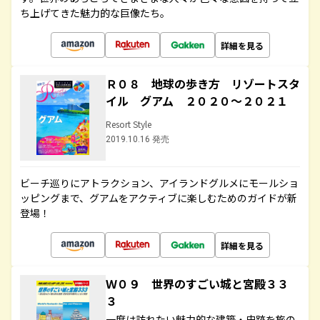
ち上げてきた魅力的な巨像たち。
詳細を見る
Ｒ０８ 地球の歩き方 リゾートスタ
イル グアム ２０２０～２０２１
Resort Style
2019.10.16 発売
ビーチ巡りにアトラクション、アイランドグルメにモールショ
ッピングまで、グアムをアクティブに楽しむためのガイドが新
登場！
詳細を見る
Ｗ０９ 世界のすごい城と宮殿３３
３
一度は訪れたい魅力的な建築・史跡を旅の