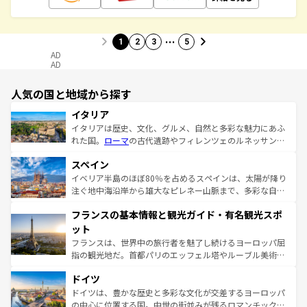
…
1
2
3
5
AD
AD
人気の国と地域から探す
イタリア
イタリアは歴史、文化、グルメ、自然と多彩な魅力にあふ
れた国。
ローマ
の古代遺跡やフィレンツェのルネッサンス
美術、ヴェネツィアの運河など、歴史あるスポットはもち
スペイン
ろん、トスカーナの美しい田園風景やアマルフィ海岸の絶
景など、自然景観も見逃せない。観光の合間には、本場の
イベリア半島のほぼ80％を占めるスペインは、太陽が降り
ピザやパスタなど、絶品のイタリア料理を堪能することも
注ぐ地中海沿岸から雄大なピレネー山脈まで、多彩な自然
できる。朝目覚めてから夜眠るまで、すべての瞬間を楽し
と文化が詰まったヨーロッパ屈指の旅行先だ。多様な地域
フランスの基本情報と観光ガイド・有名観光スポ
ませてくれるイタリアで、忘れられない旅をしてみよう！
文化が根付くこの国では、情熱的なフラメンコ、熱気あふ
なお、新着のイタリア情報は
コンテンツ一覧
を参照してほ
れる闘牛、そして美味しいタパスが生活の一部となってい
ット
しい。
る。首都マドリードの洗練された雰囲気や、バルセロナの
フランスは、世界中の旅行者を魅了し続けるヨーロッパ屈
アートに溢れた街角から、地方では古代ローマ遺跡や中世
指の観光地だ。首都パリのエッフェル塔やルーブル美術館
の城塞都市、穏やかなビーチリゾートまで多彩な表情を見
といった象徴的なスポットから、田舎町の古風な美しさま
せる。地方によって風土や気候が異なるスペインはその個
ドイツ
で、幅広い魅力が詰まっている。華麗な宮殿、歴史的な大
性で訪れる人を魅了する。 なお、新着のスペイン情報は
コ
聖堂、美しいビーチ、そして豊かな自然が、訪れる者を心
ドイツは、豊かな歴史と多彩な文化が交差するヨーロッパ
ンテンツ一覧
を参照してほしい。
から魅了する。また、フランスは美食の国としても知ら
の中心に位置する国。中世の街並みが残るロマンチック街