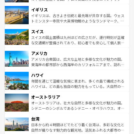
れ、フランス料理はユネスコ無形文化遺産にも登録されて
道から、未来を先取りするようなモダンな都市まで多様な
イギリス
いる。シャンパンの発祥地であるランス、プロヴァンスの
顔を持つこの国は、どこを歩いても飽きることがない。ベ
香り高いラベンダー畑など、多彩な楽しみ方が可能だ。さ
ルリンの文化的活気、バイエルン州のアルプスの絶景、そ
イギリスは、古きよき伝統と最先端が共存する国。ウェス
らに、パリ以外の地域にも魅力が溢れており、どの街角に
してライン川沿いのワイン畑といった風景は必見。ビール
トミンスター寺院や大英博物館のようなランドマーク、歴
も豊かな歴史と文化が息づいている。パリ以外の個性あふ
とソーセージを味わいながら地元の人と過ごす楽しい時間
史ある大学都市、美しい丘陵地帯や牧歌的な風景など、エ
れる地方に足を運ぶとそれぞれで全く異なる文化を体験で
スイス
は、お酒好きな人にはぜひ体験してほしい。 なお、新着の
リアごとに異なる魅力がある。また、優雅なアフタヌーン
きるだろう。 なお、新着のフランス情報は
コンテンツ一覧
ドイツ情報は
コンテンツ一覧
を参照してほしい。
ティー、ビール好きにはたまらない英国パブ、サッカー観
スイスの国土面積は九州ほどの広さだが、運行時刻が正確
を参照してほしい。
戦など、本場だからこそできる体験も豊富。イギリスを旅
な交通網が整備されており、初心者でも安心して個人旅行
して楽しみつくそう。 なお、新着のイギリス情報は
コンテ
を楽しめる。日本同様に時刻表どおりの旅が可能だ。中世
アメリカ
ンツ一覧
を参照してほしい。
の建物がそのまま残る町や、スイスならではのユニークな
博物館もあり、アルプス観光だけでなく町歩きも満喫する
アメリカ合衆国は、広大な土地と多様な文化が魅力の国。
ことができる。国民の所得が高いため物価も高いが、旅行
東海岸の都市部から西海岸のカリフォルニアまで、訪れる
者向けの交通パス提供のサービスもあり、うまく活用すれ
場所ごとに異なる風景と体験が待っている。ニューヨーク
ハワイ
ば市内交通費無料で観光を楽しむこともできる。 なお、新
のような巨大都市は、観光、ショッピング、エンターテイ
着のスイス情報は
コンテンツ一覧
を参照してほしい。
ンメントが詰まった刺激的なスポットだ。一方、アメリカ
年間を通じて温暖な気候に恵まれ、多くの島で構成される
西部には大自然が広がり、グランドキャニオンやイエロー
ハワイは、どの島も独自の魅力をもっている。大自然の神
ストーン国立公園といった絶景が堪能できる。さらに、南
秘を感じたいなら、火山が生み出した壮大な景観を誇るハ
オーストラリア
部のニューオーリンズでは、音楽と美食が融合した独特の
ワイ島は見逃せない。また、定番の観光地といえばオアフ
文化が魅力。旅行者はアメリカの各地域で異なる魅力を楽
島だが、静かな自然を求めるならマウイ島やカウアイ島が
オーストラリアは、壮大な自然と多様な文化が魅力の国。
しみながら、その多様性と豊かな歴史を感じることができ
おすすめ。エメラルドグリーンに輝く海をはじめ、豊かな
シドニーのシンボルであるシドニー・オペラハウス、オー
るだろう。車でのロードトリップや列車の旅も、アメリカ
文化や歴史が息づいている。「アロハスピリット」と呼ば
ストラリア東海岸北部に広がる大サンゴ礁地帯グレートバ
ならではの贅沢な旅のスタイルだ。 なお、新着のアメリカ
台湾
れるおもてなしの心で訪れる人々を迎えてくれるハワイの
リアリーフや大陸中央部にそびえるウルル（エアーズロッ
情報は
コンテンツ一覧
を参照してほしい。
人々、おいしいローカルフードやハワイアンミュージッ
ク）、タスマニアの美しい原生林やケアンズの熱帯雨林な
日本から約４時間ほどでたどり着く台湾は、多彩な文化と
ク、伝統的なフラダンスなど、すべてがハワイの魅力を彩
ど、見どころがたくさん。また、カフェやワイン、オージ
自然が織りなす魅力的な観光地。活気あふれる大都市の台