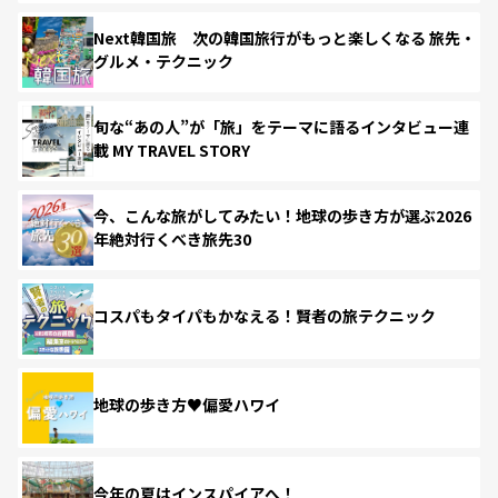
Next韓国旅 次の韓国旅行がもっと楽しくなる 旅先・
グルメ・テクニック
旬な“あの人”が「旅」をテーマに語るインタビュー連
載 MY TRAVEL STORY
今、こんな旅がしてみたい！地球の歩き方が選ぶ2026
年絶対行くべき旅先30
コスパもタイパもかなえる！賢者の旅テクニック
地球の歩き方♥偏愛ハワイ
今年の夏はインスパイアへ！