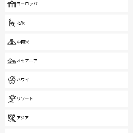
で、ホーカーズは地元の風情を楽しめる外せないスポット
ヨーロッパ
だ。訪れる人を飽きさせないシンガポールで、多様な魅力
を体感しよう。 なお、新着のシンガポール情報は
コンテン
ツ一覧
を参照してほしい。
北米
中南米
オセアニア
ハワイ
リゾート
アジア