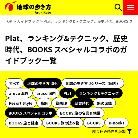
TOP
ガイドブック
Plat、ランキング&テクニック、歴史時代、BOOKS 
Plat、ランキング&テクニック、歴史
時代、BOOKS スペシャルコラボのガ
イドブック一覧
すべて
地球の歩き方 海外
地球の歩き方 Jシリーズ（国内）
aruco 海外
aruco 国内
Plat
ランキング&テクニック
Resort Style
島旅
御朱印
歴史時代
旅の図鑑
BOOKS スペシャルコラボ
BOOKS 旅の名言＆絶景
BOOKS 旅と健康
BOOKS 旅の読み物
BOOKS
D-Books
絞り込み条件を追加