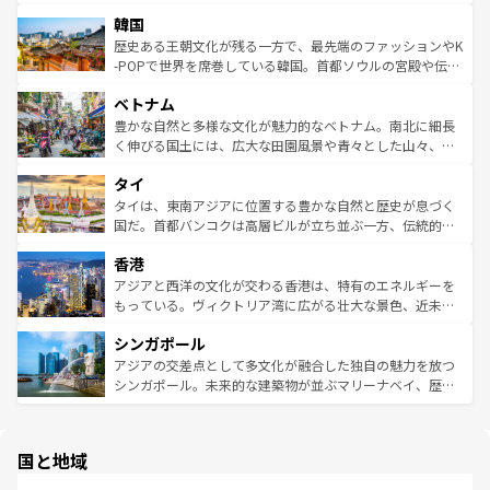
っている。訪れるたびに新しい発見と感動が待っているハ
ービーフなどの食文化も豊かで、美味しいものであふれて
北やノスタルジックな町並みが人気な九份（ジォウフェ
ワイを、存分に味わってほしい。 なお、新着のハワイ情報
韓国
いる。アクティビティも充実しており、サーフィンやダイ
ン）、静ひつな山岳地帯である台湾東部など、都市の喧騒
は
コンテンツ一覧
を参照してほしい。
ビング、ハイキングなど、アウトドア好きにはたまらな
と山間の静けさが共存しており、訪れる人に新しい発見と
歴史ある王朝文化が残る一方で、最先端のファッションやK
い。オーストラリアの多彩な魅力を存分に味わいつくそ
驚きをもたらしてくれる。また、奥深い台湾の食文化も魅
-POPで世界を席巻している韓国。首都ソウルの宮殿や伝統
う。 なお、新着のオーストラリア情報は
コンテンツ一覧
を
力で、夜市などの屋台グルメから高級料理、ヘルシーで美
家屋が並ぶエリアでは韓国の歴史と文化に浸ることがで
参照してほしい。
ベトナム
容にもいいと評判のスイーツなど、バラエティ豊かな料理
き、地方に足を延ばせば四季折々の自然美を楽しむことが
が味わえる。 なお、新着の台湾情報は
コンテンツ一覧
を参
できる。そして、キムチや焼肉、絶品のストリートフード
豊かな自然と多様な文化が魅力的なベトナム。南北に細長
照してほしい。
まで、さまざまな韓国料理が待っている。夜には、韓国な
く伸びる国土には、広大な田園風景や青々とした山々、世
らではのナイトライフも堪能できる。あたたかいホスピタ
界遺産に登録された壮大な自然景観が点在し、都市部では
タイ
リティに包まれながら、韓国の多彩な魅力を心ゆくまで味
急速な発展と共に伝統が息づく。ハノイの古い町並みやホ
わってみてほしい。 なお、新着の韓国情報は
コンテンツ一
ーチミン市のフランス統治時代の建物も、独特の雰囲気を
タイは、東南アジアに位置する豊かな自然と歴史が息づく
覧
を参照してほしい。
醸し出している。また、バラエティの豊かさとおいしさで
国だ。首都バンコクは高層ビルが立ち並ぶ一方、伝統的な
世界中の食通を魅了してやまないベトナム料理も魅力のひ
寺院や市場がいたるところに点在し、古きよき文化と現代
香港
とつ。フォーやバインミー、ベトナムコーヒーなどは、ぜ
の活気が交差している。北部ではチェンマイなどの山岳地
ひ現地で味わいたい。どの地域を訪れてもあたたかい人々
帯で自然と触れ合い、南部ではプーケットやクラビの美し
アジアと西洋の文化が交わる香港は、特有のエネルギーを
が旅行者を迎えてくれるので、きっと忘れられない旅にな
いビーチでリゾート気分を楽しむことができる。タイ料理
もっている。ヴィクトリア湾に広がる壮大な景色、近未来
るはずだ。 なお、新着のベトナム情報は
コンテンツ一覧
を
は世界的に有名で、屋台から高級レストランまで味覚を刺
的なアートスポット、そして歴史と現代が融合した町並
参照してほしい。
シンガポール
激する。気候は一年中温暖で、どの季節にも異なる楽しみ
み、どこを訪れても感動するはず。観光スポットが密集し
が待っている。親しみやすいタイの人々、仏教を中心とし
ており、効率よく見どころを回れるのも魅力。息をのむよ
アジアの交差点として多文化が融合した独自の魅力を放つ
た文化、そして多様な観光資源が、訪れる旅人を魅了し続
うな絶景から文化的な体験まで、香港を存分に楽しみ尽く
シンガポール。未来的な建築物が並ぶマリーナベイ、歴史
ける。 なお、新着のタイ情報は
コンテンツ一覧
を参照して
そう。 なお、新着の香港情報は
コンテンツ一覧
を参照して
と伝統を感じられるエスニックタウン、多数の緑豊かな公
ほしい。
ほしい。
園や自然保護区など、自然が調和した近代的な景観と文化
の多様性あふれるカラフルな町は、どこを歩いても新しい
国と地域
発見がある。さらに、治安のよさや充実した公共交通機関
も、旅行者にとっては魅力的なポイント。グルメも豊富