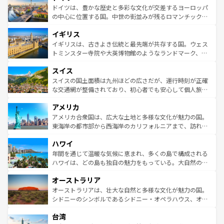
性で訪れる人を魅了する。 なお、新着のスペイン情報は
コ
聖堂、美しいビーチ、そして豊かな自然が、訪れる者を心
ドイツは、豊かな歴史と多彩な文化が交差するヨーロッパ
ンテンツ一覧
を参照してほしい。
から魅了する。また、フランスは美食の国としても知ら
の中心に位置する国。中世の街並みが残るロマンチック街
れ、フランス料理はユネスコ無形文化遺産にも登録されて
道から、未来を先取りするようなモダンな都市まで多様な
イギリス
いる。シャンパンの発祥地であるランス、プロヴァンスの
顔を持つこの国は、どこを歩いても飽きることがない。ベ
香り高いラベンダー畑など、多彩な楽しみ方が可能だ。さ
ルリンの文化的活気、バイエルン州のアルプスの絶景、そ
イギリスは、古きよき伝統と最先端が共存する国。ウェス
らに、パリ以外の地域にも魅力が溢れており、どの街角に
してライン川沿いのワイン畑といった風景は必見。ビール
トミンスター寺院や大英博物館のようなランドマーク、歴
も豊かな歴史と文化が息づいている。パリ以外の個性あふ
とソーセージを味わいながら地元の人と過ごす楽しい時間
史ある大学都市、美しい丘陵地帯や牧歌的な風景など、エ
れる地方に足を運ぶとそれぞれで全く異なる文化を体験で
スイス
は、お酒好きな人にはぜひ体験してほしい。 なお、新着の
リアごとに異なる魅力がある。また、優雅なアフタヌーン
きるだろう。 なお、新着のフランス情報は
コンテンツ一覧
ドイツ情報は
コンテンツ一覧
を参照してほしい。
ティー、ビール好きにはたまらない英国パブ、サッカー観
スイスの国土面積は九州ほどの広さだが、運行時刻が正確
を参照してほしい。
戦など、本場だからこそできる体験も豊富。イギリスを旅
な交通網が整備されており、初心者でも安心して個人旅行
して楽しみつくそう。 なお、新着のイギリス情報は
コンテ
を楽しめる。日本同様に時刻表どおりの旅が可能だ。中世
アメリカ
ンツ一覧
を参照してほしい。
の建物がそのまま残る町や、スイスならではのユニークな
博物館もあり、アルプス観光だけでなく町歩きも満喫する
アメリカ合衆国は、広大な土地と多様な文化が魅力の国。
ことができる。国民の所得が高いため物価も高いが、旅行
東海岸の都市部から西海岸のカリフォルニアまで、訪れる
者向けの交通パス提供のサービスもあり、うまく活用すれ
場所ごとに異なる風景と体験が待っている。ニューヨーク
ハワイ
ば市内交通費無料で観光を楽しむこともできる。 なお、新
のような巨大都市は、観光、ショッピング、エンターテイ
着のスイス情報は
コンテンツ一覧
を参照してほしい。
ンメントが詰まった刺激的なスポットだ。一方、アメリカ
年間を通じて温暖な気候に恵まれ、多くの島で構成される
西部には大自然が広がり、グランドキャニオンやイエロー
ハワイは、どの島も独自の魅力をもっている。大自然の神
ストーン国立公園といった絶景が堪能できる。さらに、南
秘を感じたいなら、火山が生み出した壮大な景観を誇るハ
オーストラリア
部のニューオーリンズでは、音楽と美食が融合した独特の
ワイ島は見逃せない。また、定番の観光地といえばオアフ
文化が魅力。旅行者はアメリカの各地域で異なる魅力を楽
島だが、静かな自然を求めるならマウイ島やカウアイ島が
オーストラリアは、壮大な自然と多様な文化が魅力の国。
しみながら、その多様性と豊かな歴史を感じることができ
おすすめ。エメラルドグリーンに輝く海をはじめ、豊かな
シドニーのシンボルであるシドニー・オペラハウス、オー
るだろう。車でのロードトリップや列車の旅も、アメリカ
文化や歴史が息づいている。「アロハスピリット」と呼ば
ストラリア東海岸北部に広がる大サンゴ礁地帯グレートバ
ならではの贅沢な旅のスタイルだ。 なお、新着のアメリカ
台湾
れるおもてなしの心で訪れる人々を迎えてくれるハワイの
リアリーフや大陸中央部にそびえるウルル（エアーズロッ