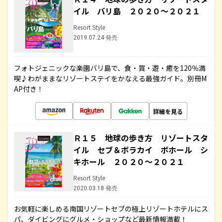
イル バリ島 ２０２０～２０２１
Resort Style
2019.07.24 発売
フォトジェニックな楽園バリ島で、食・買・遊・癒を120％満
喫♪わがままなリゾートステイをかなえる最強ガイド。別冊M
AP付き！
詳細を見る
Ｒ１５ 地球の歩き方 リゾートスタ
イル セブ＆ボラカイ ボホール シ
キホール ２０２０～２０２１
Resort Style
2020.03.18 発売
お気軽に楽しめる南国リゾートセブの極上リゾートホテルにス
パ、ダイビングにグルメ・ショップなど最新情報満載！