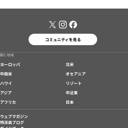
コミュニティを見る
国と地域
ヨーロッパ
北米
中南米
オセアニア
ハワイ
リゾート
アジア
中近東
アフリカ
日本
ウェブマガジン
特派員ブログ