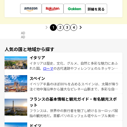
詳細を見る
1
2
3
4
AD
AD
人気の国と地域から探す
イタリア
イタリアは歴史、文化、グルメ、自然と多彩な魅力にあふ
れた国。
ローマ
の古代遺跡やフィレンツェのルネッサンス
美術、ヴェネツィアの運河など、歴史あるスポットはもち
スペイン
ろん、トスカーナの美しい田園風景やアマルフィ海岸の絶
景など、自然景観も見逃せない。観光の合間には、本場の
イベリア半島のほぼ80％を占めるスペインは、太陽が降り
ピザやパスタなど、絶品のイタリア料理を堪能することも
注ぐ地中海沿岸から雄大なピレネー山脈まで、多彩な自然
できる。朝目覚めてから夜眠るまで、すべての瞬間を楽し
と文化が詰まったヨーロッパ屈指の旅行先だ。多様な地域
フランスの基本情報と観光ガイド・有名観光スポ
ませてくれるイタリアで、忘れられない旅をしてみよう！
文化が根付くこの国では、情熱的なフラメンコ、熱気あふ
なお、新着のイタリア情報は
コンテンツ一覧
を参照してほ
れる闘牛、そして美味しいタパスが生活の一部となってい
ット
しい。
る。首都マドリードの洗練された雰囲気や、バルセロナの
フランスは、世界中の旅行者を魅了し続けるヨーロッパ屈
アートに溢れた街角から、地方では古代ローマ遺跡や中世
指の観光地だ。首都パリのエッフェル塔やルーブル美術館
の城塞都市、穏やかなビーチリゾートまで多彩な表情を見
といった象徴的なスポットから、田舎町の古風な美しさま
せる。地方によって風土や気候が異なるスペインはその個
ドイツ
で、幅広い魅力が詰まっている。華麗な宮殿、歴史的な大