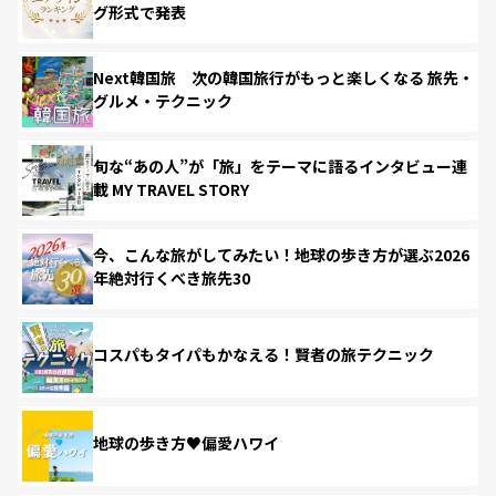
グ形式で発表
Next韓国旅 次の韓国旅行がもっと楽しくなる 旅先・
グルメ・テクニック
旬な“あの人”が「旅」をテーマに語るインタビュー連
載 MY TRAVEL STORY
今、こんな旅がしてみたい！地球の歩き方が選ぶ2026
年絶対行くべき旅先30
コスパもタイパもかなえる！賢者の旅テクニック
地球の歩き方♥偏愛ハワイ