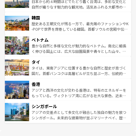
情報は
コンテンツ一覧
を参照してほしい。
人々、おいしいローカルフードやハワイアンミュージッ
ク）、タスマニアの美しい原生林やケアンズの熱帯雨林な
日本から約４時間ほどでたどり着く台湾は、多彩な文化と
ク、伝統的なフラダンスなど、すべてがハワイの魅力を彩
ど、見どころがたくさん。また、カフェやワイン、オージ
自然が織りなす魅力的な観光地。活気あふれる大都市の台
っている。訪れるたびに新しい発見と感動が待っているハ
ービーフなどの食文化も豊かで、美味しいものであふれて
北やノスタルジックな町並みが人気な九份（ジォウフェ
ワイを、存分に味わってほしい。 なお、新着のハワイ情報
韓国
いる。アクティビティも充実しており、サーフィンやダイ
ン）、静ひつな山岳地帯である台湾東部など、都市の喧騒
は
コンテンツ一覧
を参照してほしい。
ビング、ハイキングなど、アウトドア好きにはたまらな
と山間の静けさが共存しており、訪れる人に新しい発見と
歴史ある王朝文化が残る一方で、最先端のファッションやK
い。オーストラリアの多彩な魅力を存分に味わいつくそ
驚きをもたらしてくれる。また、奥深い台湾の食文化も魅
-POPで世界を席巻している韓国。首都ソウルの宮殿や伝統
う。 なお、新着のオーストラリア情報は
コンテンツ一覧
を
力で、夜市などの屋台グルメから高級料理、ヘルシーで美
家屋が並ぶエリアでは韓国の歴史と文化に浸ることがで
参照してほしい。
ベトナム
容にもいいと評判のスイーツなど、バラエティ豊かな料理
き、地方に足を延ばせば四季折々の自然美を楽しむことが
が味わえる。 なお、新着の台湾情報は
コンテンツ一覧
を参
できる。そして、キムチや焼肉、絶品のストリートフード
豊かな自然と多様な文化が魅力的なベトナム。南北に細長
照してほしい。
まで、さまざまな韓国料理が待っている。夜には、韓国な
く伸びる国土には、広大な田園風景や青々とした山々、世
らではのナイトライフも堪能できる。あたたかいホスピタ
界遺産に登録された壮大な自然景観が点在し、都市部では
タイ
リティに包まれながら、韓国の多彩な魅力を心ゆくまで味
急速な発展と共に伝統が息づく。ハノイの古い町並みやホ
わってみてほしい。 なお、新着の韓国情報は
コンテンツ一
ーチミン市のフランス統治時代の建物も、独特の雰囲気を
タイは、東南アジアに位置する豊かな自然と歴史が息づく
覧
を参照してほしい。
醸し出している。また、バラエティの豊かさとおいしさで
国だ。首都バンコクは高層ビルが立ち並ぶ一方、伝統的な
世界中の食通を魅了してやまないベトナム料理も魅力のひ
寺院や市場がいたるところに点在し、古きよき文化と現代
香港
とつ。フォーやバインミー、ベトナムコーヒーなどは、ぜ
の活気が交差している。北部ではチェンマイなどの山岳地
ひ現地で味わいたい。どの地域を訪れてもあたたかい人々
帯で自然と触れ合い、南部ではプーケットやクラビの美し
アジアと西洋の文化が交わる香港は、特有のエネルギーを
が旅行者を迎えてくれるので、きっと忘れられない旅にな
いビーチでリゾート気分を楽しむことができる。タイ料理
もっている。ヴィクトリア湾に広がる壮大な景色、近未来
るはずだ。 なお、新着のベトナム情報は
コンテンツ一覧
を
は世界的に有名で、屋台から高級レストランまで味覚を刺
的なアートスポット、そして歴史と現代が融合した町並
参照してほしい。
シンガポール
激する。気候は一年中温暖で、どの季節にも異なる楽しみ
み、どこを訪れても感動するはず。観光スポットが密集し
が待っている。親しみやすいタイの人々、仏教を中心とし
ており、効率よく見どころを回れるのも魅力。息をのむよ
アジアの交差点として多文化が融合した独自の魅力を放つ
た文化、そして多様な観光資源が、訪れる旅人を魅了し続
うな絶景から文化的な体験まで、香港を存分に楽しみ尽く
シンガポール。未来的な建築物が並ぶマリーナベイ、歴史
ける。 なお、新着のタイ情報は
コンテンツ一覧
を参照して
そう。 なお、新着の香港情報は
コンテンツ一覧
を参照して
と伝統を感じられるエスニックタウン、多数の緑豊かな公
ほしい。
ほしい。
園や自然保護区など、自然が調和した近代的な景観と文化
の多様性あふれるカラフルな町は、どこを歩いても新しい