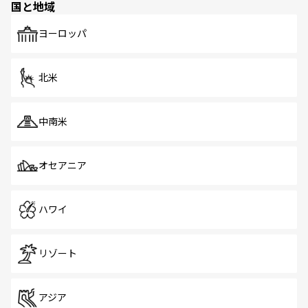
国と地域
発見がある。さらに、治安のよさや充実した公共交通機関
も、旅行者にとっては魅力的なポイント。グルメも豊富
で、ホーカーズは地元の風情を楽しめる外せないスポット
ヨーロッパ
だ。訪れる人を飽きさせないシンガポールで、多様な魅力
を体感しよう。 なお、新着のシンガポール情報は
コンテン
ツ一覧
を参照してほしい。
北米
中南米
オセアニア
ハワイ
リゾート
アジア