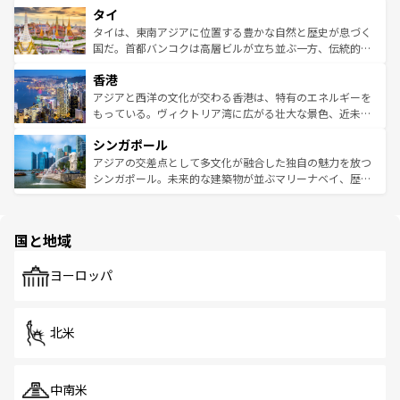
タイ
リティに包まれながら、韓国の多彩な魅力を心ゆくまで味
急速な発展と共に伝統が息づく。ハノイの古い町並みやホ
わってみてほしい。 なお、新着の韓国情報は
コンテンツ一
ーチミン市のフランス統治時代の建物も、独特の雰囲気を
タイは、東南アジアに位置する豊かな自然と歴史が息づく
覧
を参照してほしい。
醸し出している。また、バラエティの豊かさとおいしさで
国だ。首都バンコクは高層ビルが立ち並ぶ一方、伝統的な
世界中の食通を魅了してやまないベトナム料理も魅力のひ
寺院や市場がいたるところに点在し、古きよき文化と現代
香港
とつ。フォーやバインミー、ベトナムコーヒーなどは、ぜ
の活気が交差している。北部ではチェンマイなどの山岳地
ひ現地で味わいたい。どの地域を訪れてもあたたかい人々
帯で自然と触れ合い、南部ではプーケットやクラビの美し
アジアと西洋の文化が交わる香港は、特有のエネルギーを
が旅行者を迎えてくれるので、きっと忘れられない旅にな
いビーチでリゾート気分を楽しむことができる。タイ料理
もっている。ヴィクトリア湾に広がる壮大な景色、近未来
るはずだ。 なお、新着のベトナム情報は
コンテンツ一覧
を
は世界的に有名で、屋台から高級レストランまで味覚を刺
的なアートスポット、そして歴史と現代が融合した町並
参照してほしい。
シンガポール
激する。気候は一年中温暖で、どの季節にも異なる楽しみ
み、どこを訪れても感動するはず。観光スポットが密集し
が待っている。親しみやすいタイの人々、仏教を中心とし
ており、効率よく見どころを回れるのも魅力。息をのむよ
アジアの交差点として多文化が融合した独自の魅力を放つ
た文化、そして多様な観光資源が、訪れる旅人を魅了し続
うな絶景から文化的な体験まで、香港を存分に楽しみ尽く
シンガポール。未来的な建築物が並ぶマリーナベイ、歴史
ける。 なお、新着のタイ情報は
コンテンツ一覧
を参照して
そう。 なお、新着の香港情報は
コンテンツ一覧
を参照して
と伝統を感じられるエスニックタウン、多数の緑豊かな公
ほしい。
ほしい。
園や自然保護区など、自然が調和した近代的な景観と文化
の多様性あふれるカラフルな町は、どこを歩いても新しい
国と地域
発見がある。さらに、治安のよさや充実した公共交通機関
も、旅行者にとっては魅力的なポイント。グルメも豊富
で、ホーカーズは地元の風情を楽しめる外せないスポット
ヨーロッパ
だ。訪れる人を飽きさせないシンガポールで、多様な魅力
を体感しよう。 なお、新着のシンガポール情報は
コンテン
ツ一覧
を参照してほしい。
北米
中南米