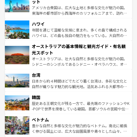
博物館もあり、アルプス観光だけでなく町歩きも満喫する
ット
ことができる。国民の所得が高いため物価も高いが、旅行
アメリカ合衆国は、広大な土地と多様な文化が魅力の国。
者向けの交通パス提供のサービスもあり、うまく活用すれ
東海岸の都市部から西海岸のカリフォルニアまで、訪れる
ば市内交通費無料で観光を楽しむこともできる。 なお、新
場所ごとに異なる風景と体験が待っている。ニューヨーク
着のスイス情報は
コンテンツ一覧
を参照してほしい。
ハワイ
のような巨大都市は、観光、ショッピング、エンターテイ
ンメントが詰まった刺激的なスポットだ。一方、アメリカ
年間を通じて温暖な気候に恵まれ、多くの島で構成される
西部には大自然が広がり、グランドキャニオンやイエロー
ハワイは、どの島も独自の魅力をもっている。大自然の神
ストーン国立公園といった絶景が堪能できる。さらに、南
秘を感じたいなら、火山が生み出した壮大な景観を誇るハ
オーストラリアの基本情報と観光ガイド・有名観
部のニューオーリンズでは、音楽と美食が融合した独特の
ワイ島は見逃せない。また、定番の観光地といえばオアフ
文化が魅力。旅行者はアメリカの各地域で異なる魅力を楽
島だが、静かな自然を求めるならマウイ島やカウアイ島が
光スポット
しみながら、その多様性と豊かな歴史を感じることができ
おすすめ。エメラルドグリーンに輝く海をはじめ、豊かな
オーストラリアは、壮大な自然と多様な文化が魅力の国。
るだろう。車でのロードトリップや列車の旅も、アメリカ
文化や歴史が息づいている。「アロハスピリット」と呼ば
シドニーのシンボルであるシドニー・オペラハウス、オー
ならではの贅沢な旅のスタイルだ。 なお、新着のアメリカ
れるおもてなしの心で訪れる人々を迎えてくれるハワイの
ストラリア東海岸北部に広がる大サンゴ礁地帯グレートバ
情報は
コンテンツ一覧
を参照してほしい。
人々、おいしいローカルフードやハワイアンミュージッ
台湾
リアリーフや大陸中央部にそびえるウルル（エアーズロッ
ク、伝統的なフラダンスなど、すべてがハワイの魅力を彩
ク）、タスマニアの美しい原生林やケアンズの熱帯雨林な
日本から約４時間ほどでたどり着く台湾は、多彩な文化と
っている。訪れるたびに新しい発見と感動が待っているハ
ど、見どころがたくさん。また、カフェやワイン、オージ
自然が織りなす魅力的な観光地。活気あふれる大都市の台
ワイを、存分に味わってほしい。 なお、新着のハワイ情報
ービーフなどの食文化も豊かで、美味しいものであふれて
北やノスタルジックな町並みが人気な九份（ジォウフェ
は
コンテンツ一覧
を参照してほしい。
韓国
いる。アクティビティも充実しており、サーフィンやダイ
ン）、静ひつな山岳地帯である台湾東部など、都市の喧騒
ビング、ハイキングなど、アウトドア好きにはたまらな
と山間の静けさが共存しており、訪れる人に新しい発見と
歴史ある王朝文化が残る一方で、最先端のファッションやK
い。オーストラリアの多彩な魅力を存分に味わいつくそ
驚きをもたらしてくれる。また、奥深い台湾の食文化も魅
-POPで世界を席巻している韓国。首都ソウルの宮殿や伝統
う。 なお、新着のオーストラリア情報は
コンテンツ一覧
を
力で、夜市などの屋台グルメから高級料理、ヘルシーで美
家屋が並ぶエリアでは韓国の歴史と文化に浸ることがで
参照してほしい。
ベトナム
容にもいいと評判のスイーツなど、バラエティ豊かな料理
き、地方に足を延ばせば四季折々の自然美を楽しむことが
が味わえる。 なお、新着の台湾情報は
コンテンツ一覧
を参
できる。そして、キムチや焼肉、絶品のストリートフード
豊かな自然と多様な文化が魅力的なベトナム。南北に細長
照してほしい。
まで、さまざまな韓国料理が待っている。夜には、韓国な
く伸びる国土には、広大な田園風景や青々とした山々、世
らではのナイトライフも堪能できる。あたたかいホスピタ
界遺産に登録された壮大な自然景観が点在し、都市部では