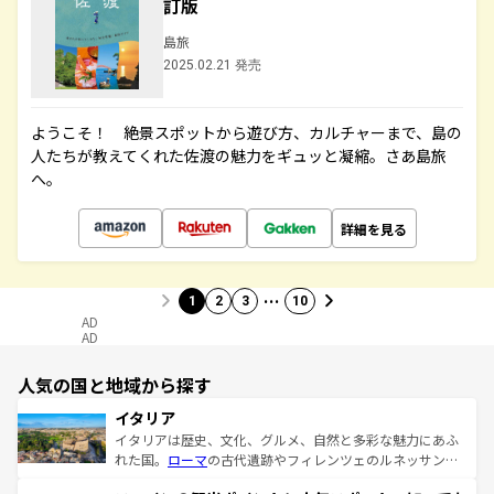
訂版
島旅
2025.02.21 発売
ようこそ！ 絶景スポットから遊び方、カルチャーまで、島の
人たちが教えてくれた佐渡の魅力をギュッと凝縮。さあ島旅
へ。
詳細を見る
…
1
2
3
10
AD
AD
人気の国と地域から探す
イタリア
イタリアは歴史、文化、グルメ、自然と多彩な魅力にあふ
れた国。
ローマ
の古代遺跡やフィレンツェのルネッサンス
美術、ヴェネツィアの運河など、歴史あるスポットはもち