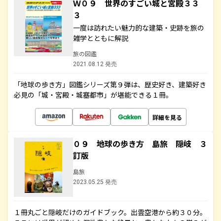
Ｗ０９ 世界のすごい城と宮殿３３
３
一度は訪れたい魅力的な建築・史跡を旅の
雑学とともに解説
旅の図鑑
2021.08.12 発売
「地球の歩き方」図鑑シリーズ第９弾は、歴史好き、建築好き
必見の「城・宮殿・城塞都市」が堪能できる１冊。
詳細を見る
０９ 地球の歩き方 島旅 隠岐 ３
訂版
島旅
2023.05.25 発売
１冊丸ごと隠岐だけのガイドブック。出雲空港から約３０分。