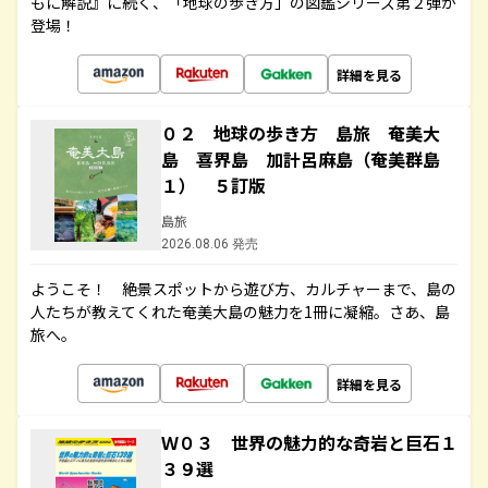
もに解説』に続く、「地球の歩き方」の図鑑シリーズ第２弾が
登場！
詳細を見る
０２ 地球の歩き方 島旅 奄美大
島 喜界島 加計呂麻島（奄美群島
１） ５訂版
島旅
2026.08.06 発売
ようこそ！ 絶景スポットから遊び方、カルチャーまで、島の
人たちが教えてくれた奄美大島の魅力を1冊に凝縮。さあ、島
旅へ。
詳細を見る
Ｗ０３ 世界の魅力的な奇岩と巨石１
３９選