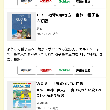
詳細を見る
０７ 地球の歩き方 島旅 種子島
３訂版
島旅
2022.07.21 発売
ようこそ種子島へ！絶景スポットから遊び方、カルチャーま
で、島の人たちが教えてくれた種子島の魅力を１冊に凝縮。さ
あ、島旅へ
詳細を見る
Ｗ０８ 世界のすごい巨像
巨仏・巨神・巨人。一度は訪れたい愛すべ
き巨大造形を解説
旅の図鑑
2021.08.12 発売