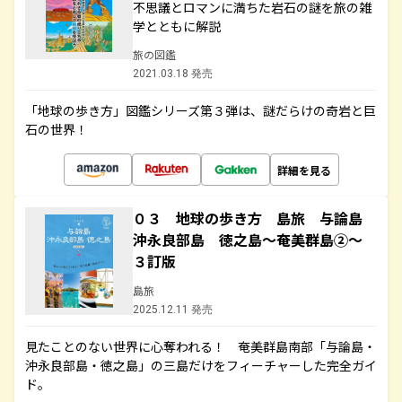
不思議とロマンに満ちた岩石の謎を旅の雑
学とともに解説
旅の図鑑
2021.03.18 発売
「地球の歩き方」図鑑シリーズ第３弾は、謎だらけの奇岩と巨
石の世界！
詳細を見る
０３ 地球の歩き方 島旅 与論島
沖永良部島 徳之島～奄美群島②～
３訂版
島旅
2025.12.11 発売
見たことのない世界に心奪われる！ 奄美群島南部「与論島・
沖永良部島・徳之島」の三島だけをフィーチャーした完全ガイ
ド。