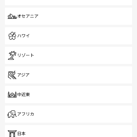
オセアニア
ハワイ
リゾート
アジア
中近東
アフリカ
日本