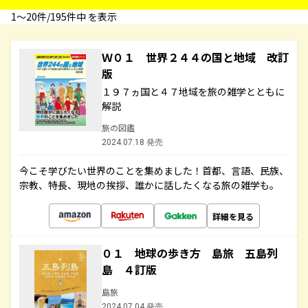
1〜20件/195件中 を表示
Ｗ０１ 世界２４４の国と地域 改訂
版
１９７ヵ国と４７地域を旅の雑学とともに
解説
旅の図鑑
2024.07.18 発売
今こそ学びたい世界のことを集めました！首都、言語、民族、
宗教、特長、現地の挨拶、誰かに話したくなる旅の雑学も。
詳細を見る
０１ 地球の歩き方 島旅 五島列
島 ４訂版
島旅
2024.07.04 発売