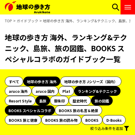
TOP
ガイドブック
地球の歩き方 海外、ランキング&テクニック、島旅、旅の
地球の歩き方 海外、ランキング&テク
ニック、島旅、旅の図鑑、BOOKS ス
ペシャルコラボのガイドブック一覧
すべて
地球の歩き方 海外
地球の歩き方 Jシリーズ（国内）
aruco 海外
aruco 国内
Plat
ランキング&テクニック
Resort Style
島旅
御朱印
歴史時代
旅の図鑑
BOOKS スペシャルコラボ
BOOKS 旅の名言＆絶景
BOOKS 旅と健康
BOOKS 旅の読み物
BOOKS
D-Books
絞り込み条件を追加