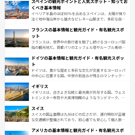
スペインの観光ポイントと人気スポット・知ってお
ろん、トスカーナの美しい田園風景やアマルフィ海岸の絶
景など、自然景観も見逃せない。観光の合間には、本場の
くべき基本情報
ピザやパスタなど、絶品のイタリア料理を堪能することも
イベリア半島のほぼ80％を占めるスペインは、太陽が降り
できる。朝目覚めてから夜眠るまで、すべての瞬間を楽し
注ぐ地中海沿岸から雄大なピレネー山脈まで、多彩な自然
ませてくれるイタリアで、忘れられない旅をしてみよう！
と文化が詰まったヨーロッパ屈指の旅行先だ。多様な地域
なお、新着のイタリア情報は
コンテンツ一覧
を参照してほ
フランスの基本情報と観光ガイド・有名観光スポ
文化が根付くこの国では、情熱的なフラメンコ、熱気あふ
しい。
れる闘牛、そして美味しいタパスが生活の一部となってい
ット
る。首都マドリードの洗練された雰囲気や、バルセロナの
フランスは、世界中の旅行者を魅了し続けるヨーロッパ屈
アートに溢れた街角から、地方では古代ローマ遺跡や中世
指の観光地だ。首都パリのエッフェル塔やルーブル美術館
の城塞都市、穏やかなビーチリゾートまで多彩な表情を見
といった象徴的なスポットから、田舎町の古風な美しさま
せる。地方によって風土や気候が異なるスペインはその個
ドイツの基本情報と観光ガイド・有名観光スポッ
で、幅広い魅力が詰まっている。華麗な宮殿、歴史的な大
性で訪れる人を魅了する。 なお、新着のスペイン情報は
コ
聖堂、美しいビーチ、そして豊かな自然が、訪れる者を心
ト
ンテンツ一覧
を参照してほしい。
から魅了する。また、フランスは美食の国としても知ら
ドイツは、豊かな歴史と多彩な文化が交差するヨーロッパ
れ、フランス料理はユネスコ無形文化遺産にも登録されて
の中心に位置する国。中世の街並みが残るロマンチック街
いる。シャンパンの発祥地であるランス、プロヴァンスの
道から、未来を先取りするようなモダンな都市まで多様な
香り高いラベンダー畑など、多彩な楽しみ方が可能だ。さ
イギリス
顔を持つこの国は、どこを歩いても飽きることがない。ベ
らに、パリ以外の地域にも魅力が溢れており、どの街角に
ルリンの文化的活気、バイエルン州のアルプスの絶景、そ
イギリスは、古きよき伝統と最先端が共存する国。ウェス
も豊かな歴史と文化が息づいている。パリ以外の個性あふ
してライン川沿いのワイン畑といった風景は必見。ビール
トミンスター寺院や大英博物館のようなランドマーク、歴
れる地方に足を運ぶとそれぞれで全く異なる文化を体験で
とソーセージを味わいながら地元の人と過ごす楽しい時間
史ある大学都市、美しい丘陵地帯や牧歌的な風景など、エ
きるだろう。 なお、新着のフランス情報は
コンテンツ一覧
スイス
は、お酒好きな人にはぜひ体験してほしい。 なお、新着の
リアごとに異なる魅力がある。また、優雅なアフタヌーン
を参照してほしい。
ドイツ情報は
コンテンツ一覧
を参照してほしい。
ティー、ビール好きにはたまらない英国パブ、サッカー観
スイスの国土面積は九州ほどの広さだが、運行時刻が正確
戦など、本場だからこそできる体験も豊富。イギリスを旅
な交通網が整備されており、初心者でも安心して個人旅行
して楽しみつくそう。 なお、新着のイギリス情報は
コンテ
を楽しめる。日本同様に時刻表どおりの旅が可能だ。中世
アメリカの基本情報と観光ガイド・有名観光スポ
ンツ一覧
を参照してほしい。
の建物がそのまま残る町や、スイスならではのユニークな