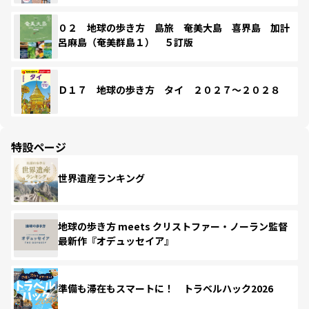
０２ 地球の歩き方 島旅 奄美大島 喜界島 加計
呂麻島（奄美群島１） ５訂版
Ｄ１７ 地球の歩き方 タイ ２０２７～２０２８
特設ページ
世界遺産ランキング
地球の歩き方 meets クリストファー・ノーラン監督
最新作『オデュッセイア』
準備も滞在もスマートに！ トラベルハック2026