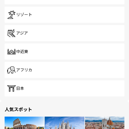
リゾート
アジア
中近東
アフリカ
日本
人気スポット