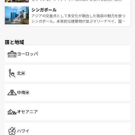
るはずだ。 なお、新着のベトナム情報は
コンテンツ一覧
を
は世界的に有名で、屋台から高級レストランまで味覚を刺
的なアートスポット、そして歴史と現代が融合した町並
参照してほしい。
シンガポール
激する。気候は一年中温暖で、どの季節にも異なる楽しみ
み、どこを訪れても感動するはず。観光スポットが密集し
が待っている。親しみやすいタイの人々、仏教を中心とし
ており、効率よく見どころを回れるのも魅力。息をのむよ
アジアの交差点として多文化が融合した独自の魅力を放つ
た文化、そして多様な観光資源が、訪れる旅人を魅了し続
うな絶景から文化的な体験まで、香港を存分に楽しみ尽く
シンガポール。未来的な建築物が並ぶマリーナベイ、歴史
ける。 なお、新着のタイ情報は
コンテンツ一覧
を参照して
そう。 なお、新着の香港情報は
コンテンツ一覧
を参照して
と伝統を感じられるエスニックタウン、多数の緑豊かな公
ほしい。
ほしい。
園や自然保護区など、自然が調和した近代的な景観と文化
の多様性あふれるカラフルな町は、どこを歩いても新しい
国と地域
発見がある。さらに、治安のよさや充実した公共交通機関
も、旅行者にとっては魅力的なポイント。グルメも豊富
で、ホーカーズは地元の風情を楽しめる外せないスポット
ヨーロッパ
だ。訪れる人を飽きさせないシンガポールで、多様な魅力
を体感しよう。 なお、新着のシンガポール情報は
コンテン
ツ一覧
を参照してほしい。
北米
中南米
オセアニア
ハワイ