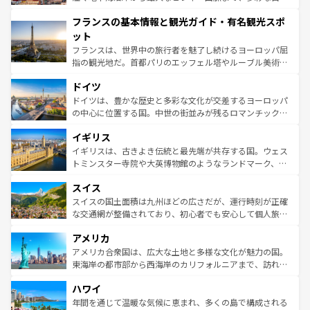
できる。朝目覚めてから夜眠るまで、すべての瞬間を楽し
と文化が詰まったヨーロッパ屈指の旅行先だ。多様な地域
フランスの基本情報と観光ガイド・有名観光スポ
ませてくれるイタリアで、忘れられない旅をしてみよう！
文化が根付くこの国では、情熱的なフラメンコ、熱気あふ
なお、新着のイタリア情報は
コンテンツ一覧
を参照してほ
れる闘牛、そして美味しいタパスが生活の一部となってい
ット
しい。
る。首都マドリードの洗練された雰囲気や、バルセロナの
フランスは、世界中の旅行者を魅了し続けるヨーロッパ屈
アートに溢れた街角から、地方では古代ローマ遺跡や中世
指の観光地だ。首都パリのエッフェル塔やルーブル美術館
の城塞都市、穏やかなビーチリゾートまで多彩な表情を見
といった象徴的なスポットから、田舎町の古風な美しさま
せる。地方によって風土や気候が異なるスペインはその個
ドイツ
で、幅広い魅力が詰まっている。華麗な宮殿、歴史的な大
性で訪れる人を魅了する。 なお、新着のスペイン情報は
コ
聖堂、美しいビーチ、そして豊かな自然が、訪れる者を心
ドイツは、豊かな歴史と多彩な文化が交差するヨーロッパ
ンテンツ一覧
を参照してほしい。
から魅了する。また、フランスは美食の国としても知ら
の中心に位置する国。中世の街並みが残るロマンチック街
れ、フランス料理はユネスコ無形文化遺産にも登録されて
道から、未来を先取りするようなモダンな都市まで多様な
イギリス
いる。シャンパンの発祥地であるランス、プロヴァンスの
顔を持つこの国は、どこを歩いても飽きることがない。ベ
香り高いラベンダー畑など、多彩な楽しみ方が可能だ。さ
ルリンの文化的活気、バイエルン州のアルプスの絶景、そ
イギリスは、古きよき伝統と最先端が共存する国。ウェス
らに、パリ以外の地域にも魅力が溢れており、どの街角に
してライン川沿いのワイン畑といった風景は必見。ビール
トミンスター寺院や大英博物館のようなランドマーク、歴
も豊かな歴史と文化が息づいている。パリ以外の個性あふ
とソーセージを味わいながら地元の人と過ごす楽しい時間
史ある大学都市、美しい丘陵地帯や牧歌的な風景など、エ
れる地方に足を運ぶとそれぞれで全く異なる文化を体験で
スイス
は、お酒好きな人にはぜひ体験してほしい。 なお、新着の
リアごとに異なる魅力がある。また、優雅なアフタヌーン
きるだろう。 なお、新着のフランス情報は
コンテンツ一覧
ドイツ情報は
コンテンツ一覧
を参照してほしい。
ティー、ビール好きにはたまらない英国パブ、サッカー観
スイスの国土面積は九州ほどの広さだが、運行時刻が正確
を参照してほしい。
戦など、本場だからこそできる体験も豊富。イギリスを旅
な交通網が整備されており、初心者でも安心して個人旅行
して楽しみつくそう。 なお、新着のイギリス情報は
コンテ
を楽しめる。日本同様に時刻表どおりの旅が可能だ。中世
アメリカ
ンツ一覧
を参照してほしい。
の建物がそのまま残る町や、スイスならではのユニークな
博物館もあり、アルプス観光だけでなく町歩きも満喫する
アメリカ合衆国は、広大な土地と多様な文化が魅力の国。
ことができる。国民の所得が高いため物価も高いが、旅行
東海岸の都市部から西海岸のカリフォルニアまで、訪れる
者向けの交通パス提供のサービスもあり、うまく活用すれ
場所ごとに異なる風景と体験が待っている。ニューヨーク
ハワイ
ば市内交通費無料で観光を楽しむこともできる。 なお、新
のような巨大都市は、観光、ショッピング、エンターテイ
着のスイス情報は
コンテンツ一覧
を参照してほしい。
ンメントが詰まった刺激的なスポットだ。一方、アメリカ
年間を通じて温暖な気候に恵まれ、多くの島で構成される