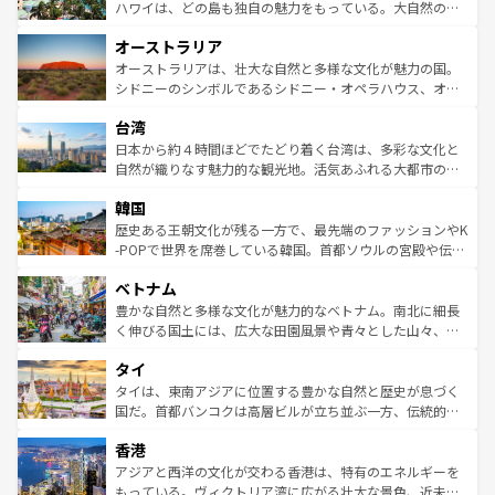
西部には大自然が広がり、グランドキャニオンやイエロー
ハワイは、どの島も独自の魅力をもっている。大自然の神
ストーン国立公園といった絶景が堪能できる。さらに、南
秘を感じたいなら、火山が生み出した壮大な景観を誇るハ
オーストラリア
部のニューオーリンズでは、音楽と美食が融合した独特の
ワイ島は見逃せない。また、定番の観光地といえばオアフ
文化が魅力。旅行者はアメリカの各地域で異なる魅力を楽
島だが、静かな自然を求めるならマウイ島やカウアイ島が
オーストラリアは、壮大な自然と多様な文化が魅力の国。
しみながら、その多様性と豊かな歴史を感じることができ
おすすめ。エメラルドグリーンに輝く海をはじめ、豊かな
シドニーのシンボルであるシドニー・オペラハウス、オー
るだろう。車でのロードトリップや列車の旅も、アメリカ
文化や歴史が息づいている。「アロハスピリット」と呼ば
ストラリア東海岸北部に広がる大サンゴ礁地帯グレートバ
ならではの贅沢な旅のスタイルだ。 なお、新着のアメリカ
台湾
れるおもてなしの心で訪れる人々を迎えてくれるハワイの
リアリーフや大陸中央部にそびえるウルル（エアーズロッ
情報は
コンテンツ一覧
を参照してほしい。
人々、おいしいローカルフードやハワイアンミュージッ
ク）、タスマニアの美しい原生林やケアンズの熱帯雨林な
日本から約４時間ほどでたどり着く台湾は、多彩な文化と
ク、伝統的なフラダンスなど、すべてがハワイの魅力を彩
ど、見どころがたくさん。また、カフェやワイン、オージ
自然が織りなす魅力的な観光地。活気あふれる大都市の台
っている。訪れるたびに新しい発見と感動が待っているハ
ービーフなどの食文化も豊かで、美味しいものであふれて
北やノスタルジックな町並みが人気な九份（ジォウフェ
ワイを、存分に味わってほしい。 なお、新着のハワイ情報
韓国
いる。アクティビティも充実しており、サーフィンやダイ
ン）、静ひつな山岳地帯である台湾東部など、都市の喧騒
は
コンテンツ一覧
を参照してほしい。
ビング、ハイキングなど、アウトドア好きにはたまらな
と山間の静けさが共存しており、訪れる人に新しい発見と
歴史ある王朝文化が残る一方で、最先端のファッションやK
い。オーストラリアの多彩な魅力を存分に味わいつくそ
驚きをもたらしてくれる。また、奥深い台湾の食文化も魅
-POPで世界を席巻している韓国。首都ソウルの宮殿や伝統
う。 なお、新着のオーストラリア情報は
コンテンツ一覧
を
力で、夜市などの屋台グルメから高級料理、ヘルシーで美
家屋が並ぶエリアでは韓国の歴史と文化に浸ることがで
参照してほしい。
ベトナム
容にもいいと評判のスイーツなど、バラエティ豊かな料理
き、地方に足を延ばせば四季折々の自然美を楽しむことが
が味わえる。 なお、新着の台湾情報は
コンテンツ一覧
を参
できる。そして、キムチや焼肉、絶品のストリートフード
豊かな自然と多様な文化が魅力的なベトナム。南北に細長
照してほしい。
まで、さまざまな韓国料理が待っている。夜には、韓国な
く伸びる国土には、広大な田園風景や青々とした山々、世
らではのナイトライフも堪能できる。あたたかいホスピタ
界遺産に登録された壮大な自然景観が点在し、都市部では
タイ
リティに包まれながら、韓国の多彩な魅力を心ゆくまで味
急速な発展と共に伝統が息づく。ハノイの古い町並みやホ
わってみてほしい。 なお、新着の韓国情報は
コンテンツ一
ーチミン市のフランス統治時代の建物も、独特の雰囲気を
タイは、東南アジアに位置する豊かな自然と歴史が息づく
覧
を参照してほしい。
醸し出している。また、バラエティの豊かさとおいしさで
国だ。首都バンコクは高層ビルが立ち並ぶ一方、伝統的な
世界中の食通を魅了してやまないベトナム料理も魅力のひ
寺院や市場がいたるところに点在し、古きよき文化と現代
香港
とつ。フォーやバインミー、ベトナムコーヒーなどは、ぜ
の活気が交差している。北部ではチェンマイなどの山岳地
ひ現地で味わいたい。どの地域を訪れてもあたたかい人々
帯で自然と触れ合い、南部ではプーケットやクラビの美し
アジアと西洋の文化が交わる香港は、特有のエネルギーを
が旅行者を迎えてくれるので、きっと忘れられない旅にな
いビーチでリゾート気分を楽しむことができる。タイ料理
もっている。ヴィクトリア湾に広がる壮大な景色、近未来