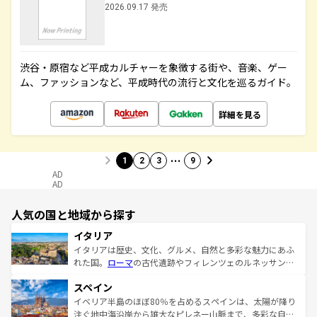
2026.09.17 発売
渋谷・原宿など平成カルチャーを象徴する街や、音楽、ゲー
ム、ファッションなど、平成時代の流行と文化を巡るガイド。
詳細を見る
…
1
2
3
9
AD
AD
人気の国と地域から探す
イタリア
イタリアは歴史、文化、グルメ、自然と多彩な魅力にあふ
れた国。
ローマ
の古代遺跡やフィレンツェのルネッサンス
美術、ヴェネツィアの運河など、歴史あるスポットはもち
スペイン
ろん、トスカーナの美しい田園風景やアマルフィ海岸の絶
景など、自然景観も見逃せない。観光の合間には、本場の
イベリア半島のほぼ80％を占めるスペインは、太陽が降り
ピザやパスタなど、絶品のイタリア料理を堪能することも
注ぐ地中海沿岸から雄大なピレネー山脈まで、多彩な自然