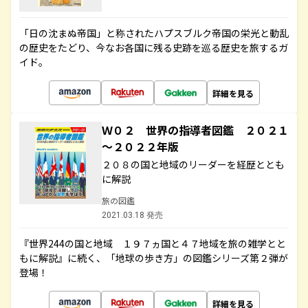
「日の沈まぬ帝国」と称されたハプスブルク帝国の栄光と動乱
の歴史をたどり、今なお各国に残る史跡を巡る歴史を旅するガ
イド。
詳細を見る
Ｗ０２ 世界の指導者図鑑 ２０２１
～２０２２年版
２０８の国と地域のリーダーを経歴ととも
に解説
旅の図鑑
2021.03.18 発売
『世界244の国と地域 １９７ヵ国と４７地域を旅の雑学とと
もに解説』に続く、「地球の歩き方」の図鑑シリーズ第２弾が
登場！
詳細を見る