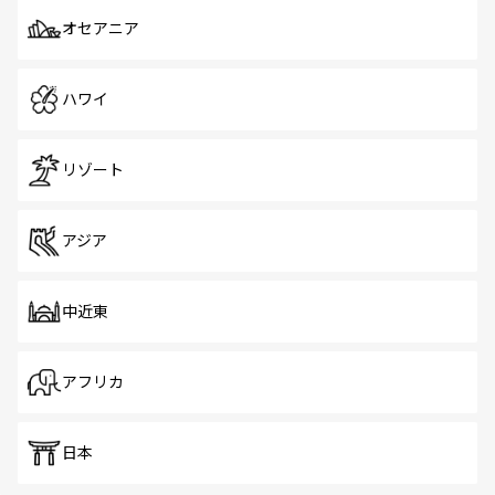
オセアニア
ハワイ
リゾート
アジア
中近東
アフリカ
日本