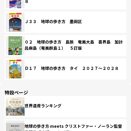
８
Ｊ３３ 地球の歩き方 墨田区
０２ 地球の歩き方 島旅 奄美大島 喜界島 加計
呂麻島（奄美群島１） ５訂版
Ｄ１７ 地球の歩き方 タイ ２０２７～２０２８
特設ページ
世界遺産ランキング
地球の歩き方 meets クリストファー・ノーラン監督