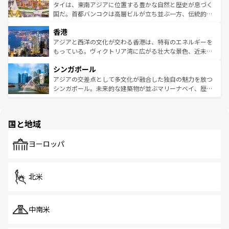
わってみてほしい。 なお、新着の韓国情報は
コンテンツ一
ーチミン市のフランス統治時代の建物も、独特の雰囲気を
タイは、東南アジアに位置する豊かな自然と歴史が息づく
覧
を参照してほしい。
醸し出している。また、バラエティの豊かさとおいしさで
国だ。首都バンコクは高層ビルが立ち並ぶ一方、伝統的な
世界中の食通を魅了してやまないベトナム料理も魅力のひ
寺院や市場がいたるところに点在し、古きよき文化と現代
香港
とつ。フォーやバインミー、ベトナムコーヒーなどは、ぜ
の活気が交差している。北部ではチェンマイなどの山岳地
ひ現地で味わいたい。どの地域を訪れてもあたたかい人々
帯で自然と触れ合い、南部ではプーケットやクラビの美し
アジアと西洋の文化が交わる香港は、特有のエネルギーを
が旅行者を迎えてくれるので、きっと忘れられない旅にな
いビーチでリゾート気分を楽しむことができる。タイ料理
もっている。ヴィクトリア湾に広がる壮大な景色、近未来
るはずだ。 なお、新着のベトナム情報は
コンテンツ一覧
を
は世界的に有名で、屋台から高級レストランまで味覚を刺
的なアートスポット、そして歴史と現代が融合した町並
参照してほしい。
シンガポール
激する。気候は一年中温暖で、どの季節にも異なる楽しみ
み、どこを訪れても感動するはず。観光スポットが密集し
が待っている。親しみやすいタイの人々、仏教を中心とし
ており、効率よく見どころを回れるのも魅力。息をのむよ
アジアの交差点として多文化が融合した独自の魅力を放つ
た文化、そして多様な観光資源が、訪れる旅人を魅了し続
うな絶景から文化的な体験まで、香港を存分に楽しみ尽く
シンガポール。未来的な建築物が並ぶマリーナベイ、歴史
ける。 なお、新着のタイ情報は
コンテンツ一覧
を参照して
そう。 なお、新着の香港情報は
コンテンツ一覧
を参照して
と伝統を感じられるエスニックタウン、多数の緑豊かな公
ほしい。
ほしい。
園や自然保護区など、自然が調和した近代的な景観と文化
の多様性あふれるカラフルな町は、どこを歩いても新しい
国と地域
発見がある。さらに、治安のよさや充実した公共交通機関
も、旅行者にとっては魅力的なポイント。グルメも豊富
で、ホーカーズは地元の風情を楽しめる外せないスポット
ヨーロッパ
だ。訪れる人を飽きさせないシンガポールで、多様な魅力
を体感しよう。 なお、新着のシンガポール情報は
コンテン
ツ一覧
を参照してほしい。
北米
中南米