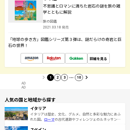
不思議とロマンに満ちた岩石の謎を旅の雑
学とともに解説
旅の図鑑
2021.03.18 発売
「地球の歩き方」図鑑シリーズ第３弾は、謎だらけの奇岩と巨
石の世界！
詳細を見る
…
1
2
3
10
AD
AD
人気の国と地域から探す
イタリア
イタリアは歴史、文化、グルメ、自然と多彩な魅力にあふ
れた国。
ローマ
の古代遺跡やフィレンツェのルネッサンス
美術、ヴェネツィアの運河など、歴史あるスポットはもち
スペイン
ろん、トスカーナの美しい田園風景やアマルフィ海岸の絶