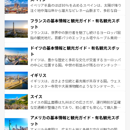
景など、自然景観も見逃せない。観光の合間には、本場の
イベリア半島のほぼ80％を占めるスペインは、太陽が降り
ピザやパスタなど、絶品のイタリア料理を堪能することも
注ぐ地中海沿岸から雄大なピレネー山脈まで、多彩な自然
できる。朝目覚めてから夜眠るまで、すべての瞬間を楽し
と文化が詰まったヨーロッパ屈指の旅行先だ。多様な地域
フランスの基本情報と観光ガイド・有名観光スポ
ませてくれるイタリアで、忘れられない旅をしてみよう！
文化が根付くこの国では、情熱的なフラメンコ、熱気あふ
なお、新着のイタリア情報は
コンテンツ一覧
を参照してほ
れる闘牛、そして美味しいタパスが生活の一部となってい
ット
しい。
る。首都マドリードの洗練された雰囲気や、バルセロナの
フランスは、世界中の旅行者を魅了し続けるヨーロッパ屈
アートに溢れた街角から、地方では古代ローマ遺跡や中世
指の観光地だ。首都パリのエッフェル塔やルーブル美術館
の城塞都市、穏やかなビーチリゾートまで多彩な表情を見
といった象徴的なスポットから、田舎町の古風な美しさま
せる。地方によって風土や気候が異なるスペインはその個
ドイツの基本情報と観光ガイド・有名観光スポッ
で、幅広い魅力が詰まっている。華麗な宮殿、歴史的な大
性で訪れる人を魅了する。 なお、新着のスペイン情報は
コ
聖堂、美しいビーチ、そして豊かな自然が、訪れる者を心
ト
ンテンツ一覧
を参照してほしい。
から魅了する。また、フランスは美食の国としても知ら
ドイツは、豊かな歴史と多彩な文化が交差するヨーロッパ
れ、フランス料理はユネスコ無形文化遺産にも登録されて
の中心に位置する国。中世の街並みが残るロマンチック街
いる。シャンパンの発祥地であるランス、プロヴァンスの
道から、未来を先取りするようなモダンな都市まで多様な
香り高いラベンダー畑など、多彩な楽しみ方が可能だ。さ
イギリス
顔を持つこの国は、どこを歩いても飽きることがない。ベ
らに、パリ以外の地域にも魅力が溢れており、どの街角に
ルリンの文化的活気、バイエルン州のアルプスの絶景、そ
イギリスは、古きよき伝統と最先端が共存する国。ウェス
も豊かな歴史と文化が息づいている。パリ以外の個性あふ
してライン川沿いのワイン畑といった風景は必見。ビール
トミンスター寺院や大英博物館のようなランドマーク、歴
れる地方に足を運ぶとそれぞれで全く異なる文化を体験で
とソーセージを味わいながら地元の人と過ごす楽しい時間
史ある大学都市、美しい丘陵地帯や牧歌的な風景など、エ
きるだろう。 なお、新着のフランス情報は
コンテンツ一覧
スイス
は、お酒好きな人にはぜひ体験してほしい。 なお、新着の
リアごとに異なる魅力がある。また、優雅なアフタヌーン
を参照してほしい。
ドイツ情報は
コンテンツ一覧
を参照してほしい。
ティー、ビール好きにはたまらない英国パブ、サッカー観
スイスの国土面積は九州ほどの広さだが、運行時刻が正確
戦など、本場だからこそできる体験も豊富。イギリスを旅
な交通網が整備されており、初心者でも安心して個人旅行
して楽しみつくそう。 なお、新着のイギリス情報は
コンテ
を楽しめる。日本同様に時刻表どおりの旅が可能だ。中世
アメリカの基本情報と観光ガイド・有名観光スポ
ンツ一覧
を参照してほしい。
の建物がそのまま残る町や、スイスならではのユニークな
博物館もあり、アルプス観光だけでなく町歩きも満喫する
ット
ことができる。国民の所得が高いため物価も高いが、旅行
アメリカ合衆国は、広大な土地と多様な文化が魅力の国。