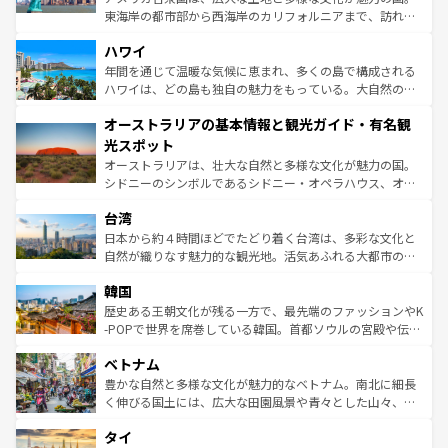
者向けの交通パス提供のサービスもあり、うまく活用すれ
東海岸の都市部から西海岸のカリフォルニアまで、訪れる
ば市内交通費無料で観光を楽しむこともできる。 なお、新
場所ごとに異なる風景と体験が待っている。ニューヨーク
着のスイス情報は
コンテンツ一覧
を参照してほしい。
ハワイ
のような巨大都市は、観光、ショッピング、エンターテイ
ンメントが詰まった刺激的なスポットだ。一方、アメリカ
年間を通じて温暖な気候に恵まれ、多くの島で構成される
西部には大自然が広がり、グランドキャニオンやイエロー
ハワイは、どの島も独自の魅力をもっている。大自然の神
ストーン国立公園といった絶景が堪能できる。さらに、南
秘を感じたいなら、火山が生み出した壮大な景観を誇るハ
オーストラリアの基本情報と観光ガイド・有名観
部のニューオーリンズでは、音楽と美食が融合した独特の
ワイ島は見逃せない。また、定番の観光地といえばオアフ
文化が魅力。旅行者はアメリカの各地域で異なる魅力を楽
島だが、静かな自然を求めるならマウイ島やカウアイ島が
光スポット
しみながら、その多様性と豊かな歴史を感じることができ
おすすめ。エメラルドグリーンに輝く海をはじめ、豊かな
オーストラリアは、壮大な自然と多様な文化が魅力の国。
るだろう。車でのロードトリップや列車の旅も、アメリカ
文化や歴史が息づいている。「アロハスピリット」と呼ば
シドニーのシンボルであるシドニー・オペラハウス、オー
ならではの贅沢な旅のスタイルだ。 なお、新着のアメリカ
れるおもてなしの心で訪れる人々を迎えてくれるハワイの
ストラリア東海岸北部に広がる大サンゴ礁地帯グレートバ
情報は
コンテンツ一覧
を参照してほしい。
人々、おいしいローカルフードやハワイアンミュージッ
台湾
リアリーフや大陸中央部にそびえるウルル（エアーズロッ
ク、伝統的なフラダンスなど、すべてがハワイの魅力を彩
ク）、タスマニアの美しい原生林やケアンズの熱帯雨林な
日本から約４時間ほどでたどり着く台湾は、多彩な文化と
っている。訪れるたびに新しい発見と感動が待っているハ
ど、見どころがたくさん。また、カフェやワイン、オージ
自然が織りなす魅力的な観光地。活気あふれる大都市の台
ワイを、存分に味わってほしい。 なお、新着のハワイ情報
ービーフなどの食文化も豊かで、美味しいものであふれて
北やノスタルジックな町並みが人気な九份（ジォウフェ
は
コンテンツ一覧
を参照してほしい。
韓国
いる。アクティビティも充実しており、サーフィンやダイ
ン）、静ひつな山岳地帯である台湾東部など、都市の喧騒
ビング、ハイキングなど、アウトドア好きにはたまらな
と山間の静けさが共存しており、訪れる人に新しい発見と
歴史ある王朝文化が残る一方で、最先端のファッションやK
い。オーストラリアの多彩な魅力を存分に味わいつくそ
驚きをもたらしてくれる。また、奥深い台湾の食文化も魅
-POPで世界を席巻している韓国。首都ソウルの宮殿や伝統
う。 なお、新着のオーストラリア情報は
コンテンツ一覧
を
力で、夜市などの屋台グルメから高級料理、ヘルシーで美
家屋が並ぶエリアでは韓国の歴史と文化に浸ることがで
参照してほしい。
ベトナム
容にもいいと評判のスイーツなど、バラエティ豊かな料理
き、地方に足を延ばせば四季折々の自然美を楽しむことが
が味わえる。 なお、新着の台湾情報は
コンテンツ一覧
を参
できる。そして、キムチや焼肉、絶品のストリートフード
豊かな自然と多様な文化が魅力的なベトナム。南北に細長
照してほしい。
まで、さまざまな韓国料理が待っている。夜には、韓国な
く伸びる国土には、広大な田園風景や青々とした山々、世
らではのナイトライフも堪能できる。あたたかいホスピタ
界遺産に登録された壮大な自然景観が点在し、都市部では
タイ
リティに包まれながら、韓国の多彩な魅力を心ゆくまで味
急速な発展と共に伝統が息づく。ハノイの古い町並みやホ