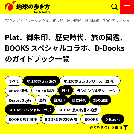
TOP
ガイドブック
Plat、御朱印、歴史時代、旅の図鑑、BOOKS スペシャル
Plat、御朱印、歴史時代、旅の図鑑、
BOOKS スペシャルコラボ、D-Books
のガイドブック一覧
すべて
地球の歩き方 海外
地球の歩き方 Jシリーズ（国内）
aruco 海外
aruco 国内
Plat
ランキング&テクニック
Resort Style
島旅
御朱印
歴史時代
旅の図鑑
BOOKS スペシャルコラボ
BOOKS 旅の名言＆絶景
BOOKS 旅と健康
BOOKS 旅の読み物
BOOKS
D-Books
絞り込み条件を追加