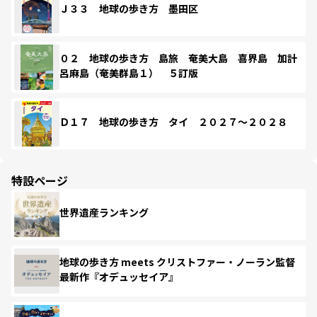
Ｊ３３ 地球の歩き方 墨田区
０２ 地球の歩き方 島旅 奄美大島 喜界島 加計
呂麻島（奄美群島１） ５訂版
Ｄ１７ 地球の歩き方 タイ ２０２７～２０２８
特設ページ
世界遺産ランキング
地球の歩き方 meets クリストファー・ノーラン監督
最新作『オデュッセイア』