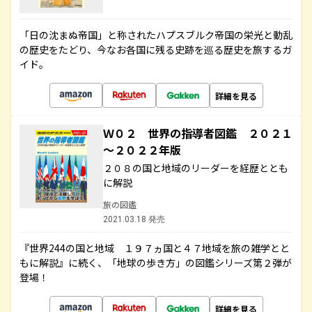
「日の沈まぬ帝国」と称されたハプスブルク帝国の栄光と動乱
の歴史をたどり、今なお各国に残る史跡を巡る歴史を旅するガ
イド。
詳細を見る
Ｗ０２ 世界の指導者図鑑 ２０２１
～２０２２年版
２０８の国と地域のリーダーを経歴ととも
に解説
旅の図鑑
2021.03.18 発売
『世界244の国と地域 １９７ヵ国と４７地域を旅の雑学とと
もに解説』に続く、「地球の歩き方」の図鑑シリーズ第２弾が
登場！
詳細を見る