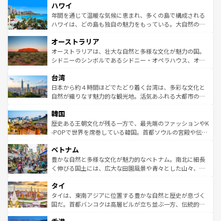
ハワイ
ば市内交通費無料で観光を楽しむこともできる。 なお、新
のような巨大都市は、観光、ショッピング、エンターテイ
着のスイス情報は
コンテンツ一覧
を参照してほしい。
ンメントが詰まった刺激的なスポットだ。一方、アメリカ
年間を通じて温暖な気候に恵まれ、多くの島で構成される
西部には大自然が広がり、グランドキャニオンやイエロー
ハワイは、どの島も独自の魅力をもっている。大自然の神
ストーン国立公園といった絶景が堪能できる。さらに、南
秘を感じたいなら、火山が生み出した壮大な景観を誇るハ
オーストラリア
部のニューオーリンズでは、音楽と美食が融合した独特の
ワイ島は見逃せない。また、定番の観光地といえばオアフ
文化が魅力。旅行者はアメリカの各地域で異なる魅力を楽
島だが、静かな自然を求めるならマウイ島やカウアイ島が
オーストラリアは、壮大な自然と多様な文化が魅力の国。
しみながら、その多様性と豊かな歴史を感じることができ
おすすめ。エメラルドグリーンに輝く海をはじめ、豊かな
シドニーのシンボルであるシドニー・オペラハウス、オー
るだろう。車でのロードトリップや列車の旅も、アメリカ
文化や歴史が息づいている。「アロハスピリット」と呼ば
ストラリア東海岸北部に広がる大サンゴ礁地帯グレートバ
ならではの贅沢な旅のスタイルだ。 なお、新着のアメリカ
台湾
れるおもてなしの心で訪れる人々を迎えてくれるハワイの
リアリーフや大陸中央部にそびえるウルル（エアーズロッ
情報は
コンテンツ一覧
を参照してほしい。
人々、おいしいローカルフードやハワイアンミュージッ
ク）、タスマニアの美しい原生林やケアンズの熱帯雨林な
日本から約４時間ほどでたどり着く台湾は、多彩な文化と
ク、伝統的なフラダンスなど、すべてがハワイの魅力を彩
ど、見どころがたくさん。また、カフェやワイン、オージ
自然が織りなす魅力的な観光地。活気あふれる大都市の台
っている。訪れるたびに新しい発見と感動が待っているハ
ービーフなどの食文化も豊かで、美味しいものであふれて
北やノスタルジックな町並みが人気な九份（ジォウフェ
ワイを、存分に味わってほしい。 なお、新着のハワイ情報
韓国
いる。アクティビティも充実しており、サーフィンやダイ
ン）、静ひつな山岳地帯である台湾東部など、都市の喧騒
は
コンテンツ一覧
を参照してほしい。
ビング、ハイキングなど、アウトドア好きにはたまらな
と山間の静けさが共存しており、訪れる人に新しい発見と
歴史ある王朝文化が残る一方で、最先端のファッションやK
い。オーストラリアの多彩な魅力を存分に味わいつくそ
驚きをもたらしてくれる。また、奥深い台湾の食文化も魅
-POPで世界を席巻している韓国。首都ソウルの宮殿や伝統
う。 なお、新着のオーストラリア情報は
コンテンツ一覧
を
力で、夜市などの屋台グルメから高級料理、ヘルシーで美
家屋が並ぶエリアでは韓国の歴史と文化に浸ることがで
参照してほしい。
ベトナム
容にもいいと評判のスイーツなど、バラエティ豊かな料理
き、地方に足を延ばせば四季折々の自然美を楽しむことが
が味わえる。 なお、新着の台湾情報は
コンテンツ一覧
を参
できる。そして、キムチや焼肉、絶品のストリートフード
豊かな自然と多様な文化が魅力的なベトナム。南北に細長
照してほしい。
まで、さまざまな韓国料理が待っている。夜には、韓国な
く伸びる国土には、広大な田園風景や青々とした山々、世
らではのナイトライフも堪能できる。あたたかいホスピタ
界遺産に登録された壮大な自然景観が点在し、都市部では
タイ
リティに包まれながら、韓国の多彩な魅力を心ゆくまで味
急速な発展と共に伝統が息づく。ハノイの古い町並みやホ
わってみてほしい。 なお、新着の韓国情報は
コンテンツ一
ーチミン市のフランス統治時代の建物も、独特の雰囲気を
タイは、東南アジアに位置する豊かな自然と歴史が息づく
覧
を参照してほしい。
醸し出している。また、バラエティの豊かさとおいしさで
国だ。首都バンコクは高層ビルが立ち並ぶ一方、伝統的な
世界中の食通を魅了してやまないベトナム料理も魅力のひ
寺院や市場がいたるところに点在し、古きよき文化と現代