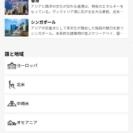
香港
とつ。フォーやバインミー、ベトナムコーヒーなどは、ぜ
の活気が交差している。北部ではチェンマイなどの山岳地
ひ現地で味わいたい。どの地域を訪れてもあたたかい人々
帯で自然と触れ合い、南部ではプーケットやクラビの美し
アジアと西洋の文化が交わる香港は、特有のエネルギーを
が旅行者を迎えてくれるので、きっと忘れられない旅にな
いビーチでリゾート気分を楽しむことができる。タイ料理
もっている。ヴィクトリア湾に広がる壮大な景色、近未来
るはずだ。 なお、新着のベトナム情報は
コンテンツ一覧
を
は世界的に有名で、屋台から高級レストランまで味覚を刺
的なアートスポット、そして歴史と現代が融合した町並
参照してほしい。
シンガポール
激する。気候は一年中温暖で、どの季節にも異なる楽しみ
み、どこを訪れても感動するはず。観光スポットが密集し
が待っている。親しみやすいタイの人々、仏教を中心とし
ており、効率よく見どころを回れるのも魅力。息をのむよ
アジアの交差点として多文化が融合した独自の魅力を放つ
た文化、そして多様な観光資源が、訪れる旅人を魅了し続
うな絶景から文化的な体験まで、香港を存分に楽しみ尽く
シンガポール。未来的な建築物が並ぶマリーナベイ、歴史
ける。 なお、新着のタイ情報は
コンテンツ一覧
を参照して
そう。 なお、新着の香港情報は
コンテンツ一覧
を参照して
と伝統を感じられるエスニックタウン、多数の緑豊かな公
ほしい。
ほしい。
園や自然保護区など、自然が調和した近代的な景観と文化
の多様性あふれるカラフルな町は、どこを歩いても新しい
国と地域
発見がある。さらに、治安のよさや充実した公共交通機関
も、旅行者にとっては魅力的なポイント。グルメも豊富
で、ホーカーズは地元の風情を楽しめる外せないスポット
ヨーロッパ
だ。訪れる人を飽きさせないシンガポールで、多様な魅力
を体感しよう。 なお、新着のシンガポール情報は
コンテン
ツ一覧
を参照してほしい。
北米
中南米
オセアニア