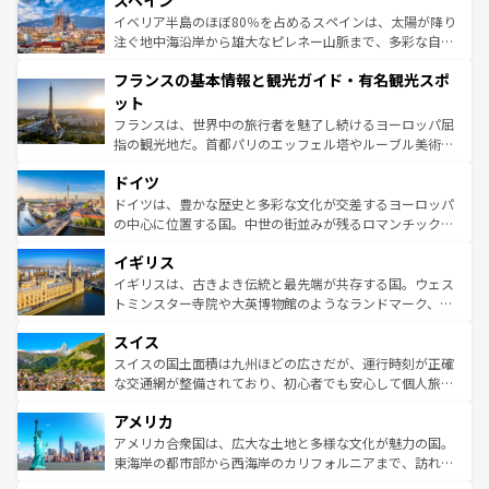
スペイン
ろん、トスカーナの美しい田園風景やアマルフィ海岸の絶
景など、自然景観も見逃せない。観光の合間には、本場の
イベリア半島のほぼ80％を占めるスペインは、太陽が降り
ピザやパスタなど、絶品のイタリア料理を堪能することも
注ぐ地中海沿岸から雄大なピレネー山脈まで、多彩な自然
できる。朝目覚めてから夜眠るまで、すべての瞬間を楽し
と文化が詰まったヨーロッパ屈指の旅行先だ。多様な地域
フランスの基本情報と観光ガイド・有名観光スポ
ませてくれるイタリアで、忘れられない旅をしてみよう！
文化が根付くこの国では、情熱的なフラメンコ、熱気あふ
なお、新着のイタリア情報は
コンテンツ一覧
を参照してほ
れる闘牛、そして美味しいタパスが生活の一部となってい
ット
しい。
る。首都マドリードの洗練された雰囲気や、バルセロナの
フランスは、世界中の旅行者を魅了し続けるヨーロッパ屈
アートに溢れた街角から、地方では古代ローマ遺跡や中世
指の観光地だ。首都パリのエッフェル塔やルーブル美術館
の城塞都市、穏やかなビーチリゾートまで多彩な表情を見
といった象徴的なスポットから、田舎町の古風な美しさま
せる。地方によって風土や気候が異なるスペインはその個
ドイツ
で、幅広い魅力が詰まっている。華麗な宮殿、歴史的な大
性で訪れる人を魅了する。 なお、新着のスペイン情報は
コ
聖堂、美しいビーチ、そして豊かな自然が、訪れる者を心
ドイツは、豊かな歴史と多彩な文化が交差するヨーロッパ
ンテンツ一覧
を参照してほしい。
から魅了する。また、フランスは美食の国としても知ら
の中心に位置する国。中世の街並みが残るロマンチック街
れ、フランス料理はユネスコ無形文化遺産にも登録されて
道から、未来を先取りするようなモダンな都市まで多様な
イギリス
いる。シャンパンの発祥地であるランス、プロヴァンスの
顔を持つこの国は、どこを歩いても飽きることがない。ベ
香り高いラベンダー畑など、多彩な楽しみ方が可能だ。さ
ルリンの文化的活気、バイエルン州のアルプスの絶景、そ
イギリスは、古きよき伝統と最先端が共存する国。ウェス
らに、パリ以外の地域にも魅力が溢れており、どの街角に
してライン川沿いのワイン畑といった風景は必見。ビール
トミンスター寺院や大英博物館のようなランドマーク、歴
も豊かな歴史と文化が息づいている。パリ以外の個性あふ
とソーセージを味わいながら地元の人と過ごす楽しい時間
史ある大学都市、美しい丘陵地帯や牧歌的な風景など、エ
れる地方に足を運ぶとそれぞれで全く異なる文化を体験で
スイス
は、お酒好きな人にはぜひ体験してほしい。 なお、新着の
リアごとに異なる魅力がある。また、優雅なアフタヌーン
きるだろう。 なお、新着のフランス情報は
コンテンツ一覧
ドイツ情報は
コンテンツ一覧
を参照してほしい。
ティー、ビール好きにはたまらない英国パブ、サッカー観
スイスの国土面積は九州ほどの広さだが、運行時刻が正確
を参照してほしい。
戦など、本場だからこそできる体験も豊富。イギリスを旅
な交通網が整備されており、初心者でも安心して個人旅行
して楽しみつくそう。 なお、新着のイギリス情報は
コンテ
を楽しめる。日本同様に時刻表どおりの旅が可能だ。中世
アメリカ
ンツ一覧
を参照してほしい。
の建物がそのまま残る町や、スイスならではのユニークな
博物館もあり、アルプス観光だけでなく町歩きも満喫する
アメリカ合衆国は、広大な土地と多様な文化が魅力の国。
ことができる。国民の所得が高いため物価も高いが、旅行
東海岸の都市部から西海岸のカリフォルニアまで、訪れる
者向けの交通パス提供のサービスもあり、うまく活用すれ
場所ごとに異なる風景と体験が待っている。ニューヨーク