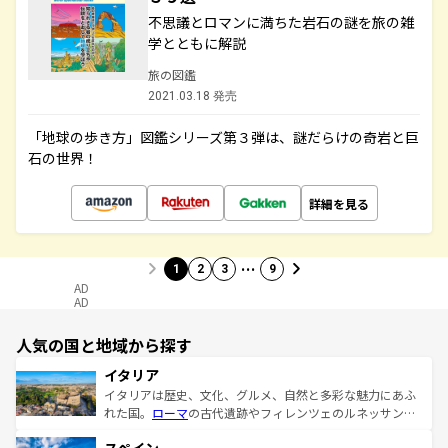
不思議とロマンに満ちた岩石の謎を旅の雑
学とともに解説
旅の図鑑
2021.03.18 発売
「地球の歩き方」図鑑シリーズ第３弾は、謎だらけの奇岩と巨
石の世界！
詳細を見る
…
1
2
3
9
AD
AD
人気の国と地域から探す
イタリア
イタリアは歴史、文化、グルメ、自然と多彩な魅力にあふ
れた国。
ローマ
の古代遺跡やフィレンツェのルネッサンス
美術、ヴェネツィアの運河など、歴史あるスポットはもち