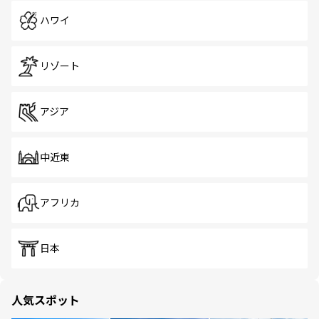
ハワイ
リゾート
アジア
中近東
アフリカ
日本
人気スポット