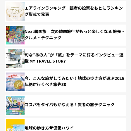
エアラインランキング 読者の投票をもとにランキン
グ形式で発表
Next韓国旅 次の韓国旅行がもっと楽しくなる 旅先・
グルメ・テクニック
旬な“あの人”が「旅」をテーマに語るインタビュー連
載 MY TRAVEL STORY
今、こんな旅がしてみたい！地球の歩き方が選ぶ2026
年絶対行くべき旅先30
コスパもタイパもかなえる！賢者の旅テクニック
地球の歩き方♥偏愛ハワイ