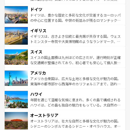
の城塞都市、穏やかなビーチリゾートまで多彩な表情を見
といった象徴的なスポットから、田舎町の古風な美しさま
せる。地方によって風土や気候が異なるスペインはその個
ドイツ
で、幅広い魅力が詰まっている。華麗な宮殿、歴史的な大
性で訪れる人を魅了する。 なお、新着のスペイン情報は
コ
聖堂、美しいビーチ、そして豊かな自然が、訪れる者を心
ドイツは、豊かな歴史と多彩な文化が交差するヨーロッパ
ンテンツ一覧
を参照してほしい。
から魅了する。また、フランスは美食の国としても知ら
の中心に位置する国。中世の街並みが残るロマンチック街
れ、フランス料理はユネスコ無形文化遺産にも登録されて
道から、未来を先取りするようなモダンな都市まで多様な
イギリス
いる。シャンパンの発祥地であるランス、プロヴァンスの
顔を持つこの国は、どこを歩いても飽きることがない。ベ
香り高いラベンダー畑など、多彩な楽しみ方が可能だ。さ
ルリンの文化的活気、バイエルン州のアルプスの絶景、そ
イギリスは、古きよき伝統と最先端が共存する国。ウェス
らに、パリ以外の地域にも魅力が溢れており、どの街角に
してライン川沿いのワイン畑といった風景は必見。ビール
トミンスター寺院や大英博物館のようなランドマーク、歴
も豊かな歴史と文化が息づいている。パリ以外の個性あふ
とソーセージを味わいながら地元の人と過ごす楽しい時間
史ある大学都市、美しい丘陵地帯や牧歌的な風景など、エ
れる地方に足を運ぶとそれぞれで全く異なる文化を体験で
スイス
は、お酒好きな人にはぜひ体験してほしい。 なお、新着の
リアごとに異なる魅力がある。また、優雅なアフタヌーン
きるだろう。 なお、新着のフランス情報は
コンテンツ一覧
ドイツ情報は
コンテンツ一覧
を参照してほしい。
ティー、ビール好きにはたまらない英国パブ、サッカー観
スイスの国土面積は九州ほどの広さだが、運行時刻が正確
を参照してほしい。
戦など、本場だからこそできる体験も豊富。イギリスを旅
な交通網が整備されており、初心者でも安心して個人旅行
して楽しみつくそう。 なお、新着のイギリス情報は
コンテ
を楽しめる。日本同様に時刻表どおりの旅が可能だ。中世
アメリカ
ンツ一覧
を参照してほしい。
の建物がそのまま残る町や、スイスならではのユニークな
博物館もあり、アルプス観光だけでなく町歩きも満喫する
アメリカ合衆国は、広大な土地と多様な文化が魅力の国。
ことができる。国民の所得が高いため物価も高いが、旅行
東海岸の都市部から西海岸のカリフォルニアまで、訪れる
者向けの交通パス提供のサービスもあり、うまく活用すれ
場所ごとに異なる風景と体験が待っている。ニューヨーク
ハワイ
ば市内交通費無料で観光を楽しむこともできる。 なお、新
のような巨大都市は、観光、ショッピング、エンターテイ
着のスイス情報は
コンテンツ一覧
を参照してほしい。
ンメントが詰まった刺激的なスポットだ。一方、アメリカ
年間を通じて温暖な気候に恵まれ、多くの島で構成される
西部には大自然が広がり、グランドキャニオンやイエロー
ハワイは、どの島も独自の魅力をもっている。大自然の神
ストーン国立公園といった絶景が堪能できる。さらに、南
秘を感じたいなら、火山が生み出した壮大な景観を誇るハ
オーストラリア
部のニューオーリンズでは、音楽と美食が融合した独特の
ワイ島は見逃せない。また、定番の観光地といえばオアフ
文化が魅力。旅行者はアメリカの各地域で異なる魅力を楽
島だが、静かな自然を求めるならマウイ島やカウアイ島が
オーストラリアは、壮大な自然と多様な文化が魅力の国。
しみながら、その多様性と豊かな歴史を感じることができ
おすすめ。エメラルドグリーンに輝く海をはじめ、豊かな
シドニーのシンボルであるシドニー・オペラハウス、オー