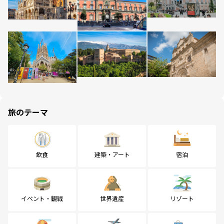
旅のテーマ
飲食
建築・アート
宿泊
イベント・観戦
世界遺産
リゾート