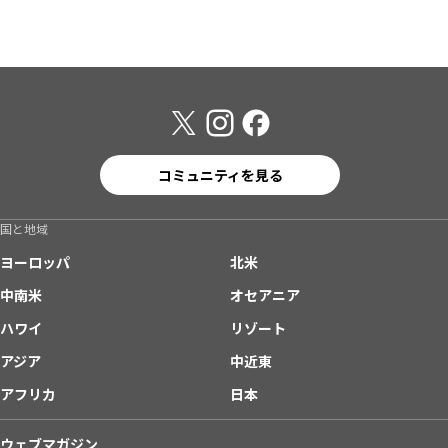
コミュニティを見る
国と地域
ヨーロッパ
北米
中南米
オセアニア
ハワイ
リゾート
アジア
中近東
アフリカ
日本
ウェブマガジン