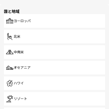
ほしい。
ほしい。
園や自然保護区など、自然が調和した近代的な景観と文化
の多様性あふれるカラフルな町は、どこを歩いても新しい
国と地域
発見がある。さらに、治安のよさや充実した公共交通機関
も、旅行者にとっては魅力的なポイント。グルメも豊富
で、ホーカーズは地元の風情を楽しめる外せないスポット
ヨーロッパ
だ。訪れる人を飽きさせないシンガポールで、多様な魅力
を体感しよう。 なお、新着のシンガポール情報は
コンテン
ツ一覧
を参照してほしい。
北米
中南米
オセアニア
ハワイ
リゾート