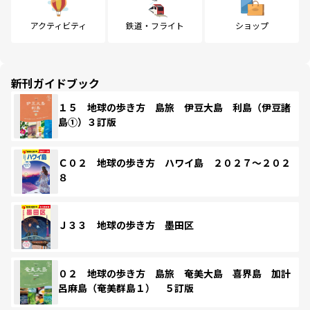
アクティビティ
鉄道・フライト
ショップ
新刊ガイドブック
１５ 地球の歩き方 島旅 伊豆大島 利島（伊豆諸
島①）３訂版
Ｃ０２ 地球の歩き方 ハワイ島 ２０２７～２０２
８
Ｊ３３ 地球の歩き方 墨田区
０２ 地球の歩き方 島旅 奄美大島 喜界島 加計
呂麻島（奄美群島１） ５訂版