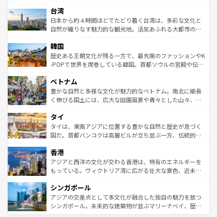
るだろう。車でのロードトリップや列車の旅も、アメリカ
文化や歴史が息づいている。「アロハスピリット」と呼ば
ストラリア東海岸北部に広がる大サンゴ礁地帯グレートバ
ならではの贅沢な旅のスタイルだ。 なお、新着のアメリカ
台湾
れるおもてなしの心で訪れる人々を迎えてくれるハワイの
リアリーフや大陸中央部にそびえるウルル（エアーズロッ
情報は
コンテンツ一覧
を参照してほしい。
人々、おいしいローカルフードやハワイアンミュージッ
ク）、タスマニアの美しい原生林やケアンズの熱帯雨林な
日本から約４時間ほどでたどり着く台湾は、多彩な文化と
ク、伝統的なフラダンスなど、すべてがハワイの魅力を彩
ど、見どころがたくさん。また、カフェやワイン、オージ
自然が織りなす魅力的な観光地。活気あふれる大都市の台
っている。訪れるたびに新しい発見と感動が待っているハ
ービーフなどの食文化も豊かで、美味しいものであふれて
北やノスタルジックな町並みが人気な九份（ジォウフェ
ワイを、存分に味わってほしい。 なお、新着のハワイ情報
韓国
いる。アクティビティも充実しており、サーフィンやダイ
ン）、静ひつな山岳地帯である台湾東部など、都市の喧騒
は
コンテンツ一覧
を参照してほしい。
ビング、ハイキングなど、アウトドア好きにはたまらな
と山間の静けさが共存しており、訪れる人に新しい発見と
歴史ある王朝文化が残る一方で、最先端のファッションやK
い。オーストラリアの多彩な魅力を存分に味わいつくそ
驚きをもたらしてくれる。また、奥深い台湾の食文化も魅
-POPで世界を席巻している韓国。首都ソウルの宮殿や伝統
う。 なお、新着のオーストラリア情報は
コンテンツ一覧
を
力で、夜市などの屋台グルメから高級料理、ヘルシーで美
家屋が並ぶエリアでは韓国の歴史と文化に浸ることがで
参照してほしい。
ベトナム
容にもいいと評判のスイーツなど、バラエティ豊かな料理
き、地方に足を延ばせば四季折々の自然美を楽しむことが
が味わえる。 なお、新着の台湾情報は
コンテンツ一覧
を参
できる。そして、キムチや焼肉、絶品のストリートフード
豊かな自然と多様な文化が魅力的なベトナム。南北に細長
照してほしい。
まで、さまざまな韓国料理が待っている。夜には、韓国な
く伸びる国土には、広大な田園風景や青々とした山々、世
らではのナイトライフも堪能できる。あたたかいホスピタ
界遺産に登録された壮大な自然景観が点在し、都市部では
タイ
リティに包まれながら、韓国の多彩な魅力を心ゆくまで味
急速な発展と共に伝統が息づく。ハノイの古い町並みやホ
わってみてほしい。 なお、新着の韓国情報は
コンテンツ一
ーチミン市のフランス統治時代の建物も、独特の雰囲気を
タイは、東南アジアに位置する豊かな自然と歴史が息づく
覧
を参照してほしい。
醸し出している。また、バラエティの豊かさとおいしさで
国だ。首都バンコクは高層ビルが立ち並ぶ一方、伝統的な
世界中の食通を魅了してやまないベトナム料理も魅力のひ
寺院や市場がいたるところに点在し、古きよき文化と現代
香港
とつ。フォーやバインミー、ベトナムコーヒーなどは、ぜ
の活気が交差している。北部ではチェンマイなどの山岳地
ひ現地で味わいたい。どの地域を訪れてもあたたかい人々
帯で自然と触れ合い、南部ではプーケットやクラビの美し
アジアと西洋の文化が交わる香港は、特有のエネルギーを
が旅行者を迎えてくれるので、きっと忘れられない旅にな
いビーチでリゾート気分を楽しむことができる。タイ料理
もっている。ヴィクトリア湾に広がる壮大な景色、近未来
るはずだ。 なお、新着のベトナム情報は
コンテンツ一覧
を
は世界的に有名で、屋台から高級レストランまで味覚を刺
的なアートスポット、そして歴史と現代が融合した町並
参照してほしい。
シンガポール
激する。気候は一年中温暖で、どの季節にも異なる楽しみ
み、どこを訪れても感動するはず。観光スポットが密集し
が待っている。親しみやすいタイの人々、仏教を中心とし
ており、効率よく見どころを回れるのも魅力。息をのむよ
アジアの交差点として多文化が融合した独自の魅力を放つ
た文化、そして多様な観光資源が、訪れる旅人を魅了し続
うな絶景から文化的な体験まで、香港を存分に楽しみ尽く
シンガポール。未来的な建築物が並ぶマリーナベイ、歴史
ける。 なお、新着のタイ情報は
コンテンツ一覧
を参照して
そう。 なお、新着の香港情報は
コンテンツ一覧
を参照して
と伝統を感じられるエスニックタウン、多数の緑豊かな公