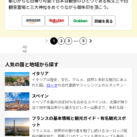
都心からも日帰り可能で日本百観音のひとつである秩父三十四
観音霊場と三大神社をめぐりながら御朱印を頂こう。
詳細を見る
…
1
2
3
5
AD
AD
人気の国と地域から探す
イタリア
イタリアは歴史、文化、グルメ、自然と多彩な魅力にあふ
れた国。
ローマ
の古代遺跡やフィレンツェのルネッサンス
美術、ヴェネツィアの運河など、歴史あるスポットはもち
スペイン
ろん、トスカーナの美しい田園風景やアマルフィ海岸の絶
景など、自然景観も見逃せない。観光の合間には、本場の
イベリア半島のほぼ80％を占めるスペインは、太陽が降り
ピザやパスタなど、絶品のイタリア料理を堪能することも
注ぐ地中海沿岸から雄大なピレネー山脈まで、多彩な自然
できる。朝目覚めてから夜眠るまで、すべての瞬間を楽し
と文化が詰まったヨーロッパ屈指の旅行先だ。多様な地域
フランスの基本情報と観光ガイド・有名観光スポ
ませてくれるイタリアで、忘れられない旅をしてみよう！
文化が根付くこの国では、情熱的なフラメンコ、熱気あふ
なお、新着のイタリア情報は
コンテンツ一覧
を参照してほ
れる闘牛、そして美味しいタパスが生活の一部となってい
ット
しい。
る。首都マドリードの洗練された雰囲気や、バルセロナの
フランスは、世界中の旅行者を魅了し続けるヨーロッパ屈
アートに溢れた街角から、地方では古代ローマ遺跡や中世
指の観光地だ。首都パリのエッフェル塔やルーブル美術館