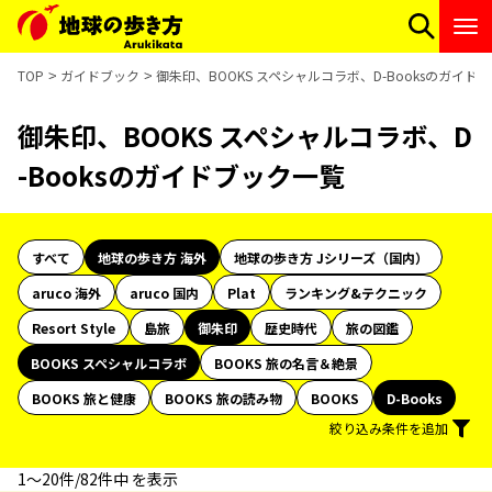
TOP
ガイドブック
御朱印、BOOKS スペシャルコラボ、D-Booksのガイド
御朱印、BOOKS スペシャルコラボ、D
-Booksのガイドブック一覧
すべて
地球の歩き方 海外
地球の歩き方 Jシリーズ（国内）
aruco 海外
aruco 国内
Plat
ランキング&テクニック
Resort Style
島旅
御朱印
歴史時代
旅の図鑑
BOOKS スペシャルコラボ
BOOKS 旅の名言＆絶景
BOOKS 旅と健康
BOOKS 旅の読み物
BOOKS
D-Books
絞り込み条件を追加
1〜20件/82件中 を表示