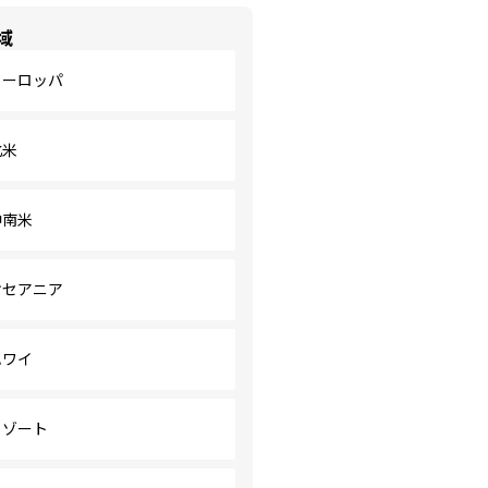
域
ヨーロッパ
北米
中南米
オセアニア
ハワイ
リゾート