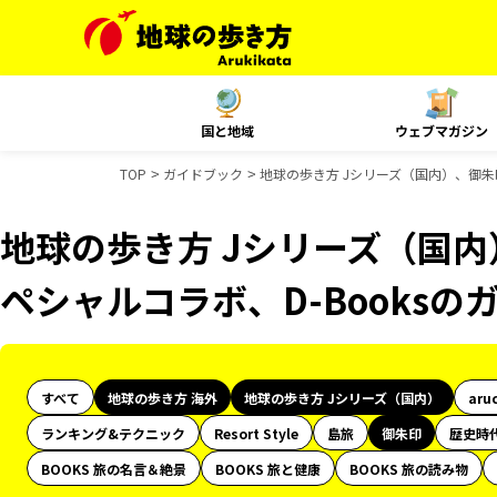
国と地域
ウェブマガジン
TOP
ガイドブック
地球の歩き方 Jシリーズ（国内）、御朱印
地球の歩き方 Jシリーズ（国内）
ペシャルコラボ、D-Books
すべて
地球の歩き方 海外
地球の歩き方 Jシリーズ（国内）
aru
ランキング&テクニック
Resort Style
島旅
御朱印
歴史時
BOOKS 旅の名言＆絶景
BOOKS 旅と健康
BOOKS 旅の読み物