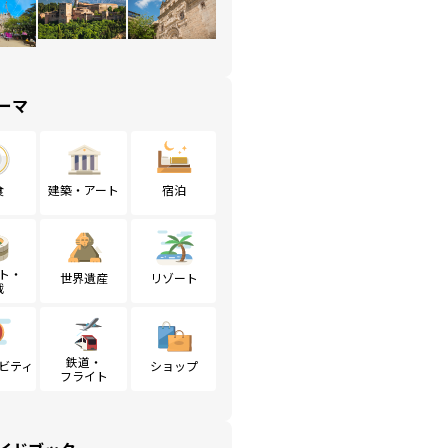
ーマ
食
建築・アート
宿泊
ト・
世界遺産
リゾート
戦
鉄道・
ビティ
ショップ
フライト