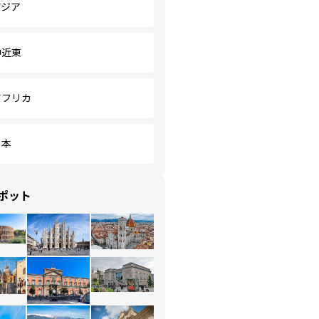
アジア
中近東
アフリカ
日本
ポット