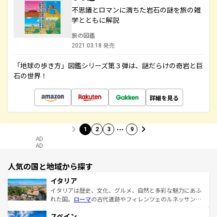
不思議とロマンに満ちた岩石の謎を旅の雑
学とともに解説
旅の図鑑
2021.03.18 発売
「地球の歩き方」図鑑シリーズ第３弾は、謎だらけの奇岩と巨
石の世界！
詳細を見る
…
1
2
3
9
AD
AD
人気の国と地域から探す
イタリア
イタリアは歴史、文化、グルメ、自然と多彩な魅力にあふ
れた国。
ローマ
の古代遺跡やフィレンツェのルネッサンス
美術、ヴェネツィアの運河など、歴史あるスポットはもち
スペイン
ろん、トスカーナの美しい田園風景やアマルフィ海岸の絶