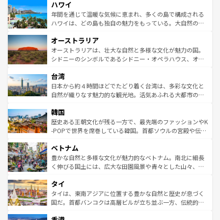
ハワイ
ば市内交通費無料で観光を楽しむこともできる。 なお、新
のような巨大都市は、観光、ショッピング、エンターテイ
着のスイス情報は
コンテンツ一覧
を参照してほしい。
ンメントが詰まった刺激的なスポットだ。一方、アメリカ
年間を通じて温暖な気候に恵まれ、多くの島で構成される
西部には大自然が広がり、グランドキャニオンやイエロー
ハワイは、どの島も独自の魅力をもっている。大自然の神
ストーン国立公園といった絶景が堪能できる。さらに、南
秘を感じたいなら、火山が生み出した壮大な景観を誇るハ
オーストラリア
部のニューオーリンズでは、音楽と美食が融合した独特の
ワイ島は見逃せない。また、定番の観光地といえばオアフ
文化が魅力。旅行者はアメリカの各地域で異なる魅力を楽
島だが、静かな自然を求めるならマウイ島やカウアイ島が
オーストラリアは、壮大な自然と多様な文化が魅力の国。
しみながら、その多様性と豊かな歴史を感じることができ
おすすめ。エメラルドグリーンに輝く海をはじめ、豊かな
シドニーのシンボルであるシドニー・オペラハウス、オー
るだろう。車でのロードトリップや列車の旅も、アメリカ
文化や歴史が息づいている。「アロハスピリット」と呼ば
ストラリア東海岸北部に広がる大サンゴ礁地帯グレートバ
ならではの贅沢な旅のスタイルだ。 なお、新着のアメリカ
台湾
れるおもてなしの心で訪れる人々を迎えてくれるハワイの
リアリーフや大陸中央部にそびえるウルル（エアーズロッ
情報は
コンテンツ一覧
を参照してほしい。
人々、おいしいローカルフードやハワイアンミュージッ
ク）、タスマニアの美しい原生林やケアンズの熱帯雨林な
日本から約４時間ほどでたどり着く台湾は、多彩な文化と
ク、伝統的なフラダンスなど、すべてがハワイの魅力を彩
ど、見どころがたくさん。また、カフェやワイン、オージ
自然が織りなす魅力的な観光地。活気あふれる大都市の台
っている。訪れるたびに新しい発見と感動が待っているハ
ービーフなどの食文化も豊かで、美味しいものであふれて
北やノスタルジックな町並みが人気な九份（ジォウフェ
ワイを、存分に味わってほしい。 なお、新着のハワイ情報
韓国
いる。アクティビティも充実しており、サーフィンやダイ
ン）、静ひつな山岳地帯である台湾東部など、都市の喧騒
は
コンテンツ一覧
を参照してほしい。
ビング、ハイキングなど、アウトドア好きにはたまらな
と山間の静けさが共存しており、訪れる人に新しい発見と
歴史ある王朝文化が残る一方で、最先端のファッションやK
い。オーストラリアの多彩な魅力を存分に味わいつくそ
驚きをもたらしてくれる。また、奥深い台湾の食文化も魅
-POPで世界を席巻している韓国。首都ソウルの宮殿や伝統
う。 なお、新着のオーストラリア情報は
コンテンツ一覧
を
力で、夜市などの屋台グルメから高級料理、ヘルシーで美
家屋が並ぶエリアでは韓国の歴史と文化に浸ることがで
参照してほしい。
ベトナム
容にもいいと評判のスイーツなど、バラエティ豊かな料理
き、地方に足を延ばせば四季折々の自然美を楽しむことが
が味わえる。 なお、新着の台湾情報は
コンテンツ一覧
を参
できる。そして、キムチや焼肉、絶品のストリートフード
豊かな自然と多様な文化が魅力的なベトナム。南北に細長
照してほしい。
まで、さまざまな韓国料理が待っている。夜には、韓国な
く伸びる国土には、広大な田園風景や青々とした山々、世
らではのナイトライフも堪能できる。あたたかいホスピタ
界遺産に登録された壮大な自然景観が点在し、都市部では
タイ
リティに包まれながら、韓国の多彩な魅力を心ゆくまで味
急速な発展と共に伝統が息づく。ハノイの古い町並みやホ
わってみてほしい。 なお、新着の韓国情報は
コンテンツ一
ーチミン市のフランス統治時代の建物も、独特の雰囲気を
タイは、東南アジアに位置する豊かな自然と歴史が息づく
覧
を参照してほしい。
醸し出している。また、バラエティの豊かさとおいしさで
国だ。首都バンコクは高層ビルが立ち並ぶ一方、伝統的な
世界中の食通を魅了してやまないベトナム料理も魅力のひ
寺院や市場がいたるところに点在し、古きよき文化と現代
香港
とつ。フォーやバインミー、ベトナムコーヒーなどは、ぜ
の活気が交差している。北部ではチェンマイなどの山岳地