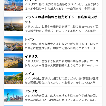
景など、自然景観も見逃せない。観光の合間には、本場の
イベリア半島のほぼ80％を占めるスペインは、太陽が降り
ピザやパスタなど、絶品のイタリア料理を堪能することも
注ぐ地中海沿岸から雄大なピレネー山脈まで、多彩な自然
できる。朝目覚めてから夜眠るまで、すべての瞬間を楽し
と文化が詰まったヨーロッパ屈指の旅行先だ。多様な地域
フランスの基本情報と観光ガイド・有名観光スポ
ませてくれるイタリアで、忘れられない旅をしてみよう！
文化が根付くこの国では、情熱的なフラメンコ、熱気あふ
なお、新着のイタリア情報は
コンテンツ一覧
を参照してほ
れる闘牛、そして美味しいタパスが生活の一部となってい
ット
しい。
る。首都マドリードの洗練された雰囲気や、バルセロナの
フランスは、世界中の旅行者を魅了し続けるヨーロッパ屈
アートに溢れた街角から、地方では古代ローマ遺跡や中世
指の観光地だ。首都パリのエッフェル塔やルーブル美術館
の城塞都市、穏やかなビーチリゾートまで多彩な表情を見
といった象徴的なスポットから、田舎町の古風な美しさま
せる。地方によって風土や気候が異なるスペインはその個
ドイツ
で、幅広い魅力が詰まっている。華麗な宮殿、歴史的な大
性で訪れる人を魅了する。 なお、新着のスペイン情報は
コ
聖堂、美しいビーチ、そして豊かな自然が、訪れる者を心
ドイツは、豊かな歴史と多彩な文化が交差するヨーロッパ
ンテンツ一覧
を参照してほしい。
から魅了する。また、フランスは美食の国としても知ら
の中心に位置する国。中世の街並みが残るロマンチック街
れ、フランス料理はユネスコ無形文化遺産にも登録されて
道から、未来を先取りするようなモダンな都市まで多様な
イギリス
いる。シャンパンの発祥地であるランス、プロヴァンスの
顔を持つこの国は、どこを歩いても飽きることがない。ベ
香り高いラベンダー畑など、多彩な楽しみ方が可能だ。さ
ルリンの文化的活気、バイエルン州のアルプスの絶景、そ
イギリスは、古きよき伝統と最先端が共存する国。ウェス
らに、パリ以外の地域にも魅力が溢れており、どの街角に
してライン川沿いのワイン畑といった風景は必見。ビール
トミンスター寺院や大英博物館のようなランドマーク、歴
も豊かな歴史と文化が息づいている。パリ以外の個性あふ
とソーセージを味わいながら地元の人と過ごす楽しい時間
史ある大学都市、美しい丘陵地帯や牧歌的な風景など、エ
れる地方に足を運ぶとそれぞれで全く異なる文化を体験で
スイス
は、お酒好きな人にはぜひ体験してほしい。 なお、新着の
リアごとに異なる魅力がある。また、優雅なアフタヌーン
きるだろう。 なお、新着のフランス情報は
コンテンツ一覧
ドイツ情報は
コンテンツ一覧
を参照してほしい。
ティー、ビール好きにはたまらない英国パブ、サッカー観
スイスの国土面積は九州ほどの広さだが、運行時刻が正確
を参照してほしい。
戦など、本場だからこそできる体験も豊富。イギリスを旅
な交通網が整備されており、初心者でも安心して個人旅行
して楽しみつくそう。 なお、新着のイギリス情報は
コンテ
を楽しめる。日本同様に時刻表どおりの旅が可能だ。中世
アメリカ
ンツ一覧
を参照してほしい。
の建物がそのまま残る町や、スイスならではのユニークな
博物館もあり、アルプス観光だけでなく町歩きも満喫する
アメリカ合衆国は、広大な土地と多様な文化が魅力の国。
ことができる。国民の所得が高いため物価も高いが、旅行
東海岸の都市部から西海岸のカリフォルニアまで、訪れる
者向けの交通パス提供のサービスもあり、うまく活用すれ
場所ごとに異なる風景と体験が待っている。ニューヨーク