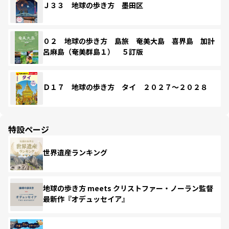
Ｊ３３ 地球の歩き方 墨田区
０２ 地球の歩き方 島旅 奄美大島 喜界島 加計
呂麻島（奄美群島１） ５訂版
Ｄ１７ 地球の歩き方 タイ ２０２７～２０２８
特設ページ
世界遺産ランキング
地球の歩き方 meets クリストファー・ノーラン監督
最新作『オデュッセイア』