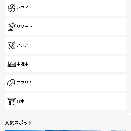
ハワイ
リゾート
アジア
中近東
アフリカ
日本
人気スポット