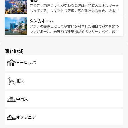
ひ現地で味わいたい。どの地域を訪れてもあたたかい人々
帯で自然と触れ合い、南部ではプーケットやクラビの美し
アジアと西洋の文化が交わる香港は、特有のエネルギーを
が旅行者を迎えてくれるので、きっと忘れられない旅にな
いビーチでリゾート気分を楽しむことができる。タイ料理
もっている。ヴィクトリア湾に広がる壮大な景色、近未来
るはずだ。 なお、新着のベトナム情報は
コンテンツ一覧
を
は世界的に有名で、屋台から高級レストランまで味覚を刺
的なアートスポット、そして歴史と現代が融合した町並
参照してほしい。
シンガポール
激する。気候は一年中温暖で、どの季節にも異なる楽しみ
み、どこを訪れても感動するはず。観光スポットが密集し
が待っている。親しみやすいタイの人々、仏教を中心とし
ており、効率よく見どころを回れるのも魅力。息をのむよ
アジアの交差点として多文化が融合した独自の魅力を放つ
た文化、そして多様な観光資源が、訪れる旅人を魅了し続
うな絶景から文化的な体験まで、香港を存分に楽しみ尽く
シンガポール。未来的な建築物が並ぶマリーナベイ、歴史
ける。 なお、新着のタイ情報は
コンテンツ一覧
を参照して
そう。 なお、新着の香港情報は
コンテンツ一覧
を参照して
と伝統を感じられるエスニックタウン、多数の緑豊かな公
ほしい。
ほしい。
園や自然保護区など、自然が調和した近代的な景観と文化
の多様性あふれるカラフルな町は、どこを歩いても新しい
国と地域
発見がある。さらに、治安のよさや充実した公共交通機関
も、旅行者にとっては魅力的なポイント。グルメも豊富
で、ホーカーズは地元の風情を楽しめる外せないスポット
ヨーロッパ
だ。訪れる人を飽きさせないシンガポールで、多様な魅力
を体感しよう。 なお、新着のシンガポール情報は
コンテン
ツ一覧
を参照してほしい。
北米
中南米
オセアニア