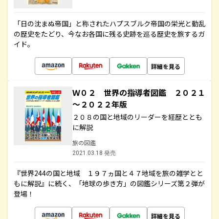
「日の沈まぬ帝国」と称されたハプスブルク帝国の栄光と動乱
の歴史をたどり、今なお各国に残る史跡を巡る歴史を旅するガ
イド。
詳細を見る
Ｗ０２ 世界の指導者図鑑 ２０２１
～２０２２年版
２０８の国と地域のリーダーを経歴ととも
に解説
旅の図鑑
2021.03.18 発売
『世界244の国と地域 １９７ヵ国と４７地域を旅の雑学とと
もに解説』に続く、「地球の歩き方」の図鑑シリーズ第２弾が
登場！
詳細を見る