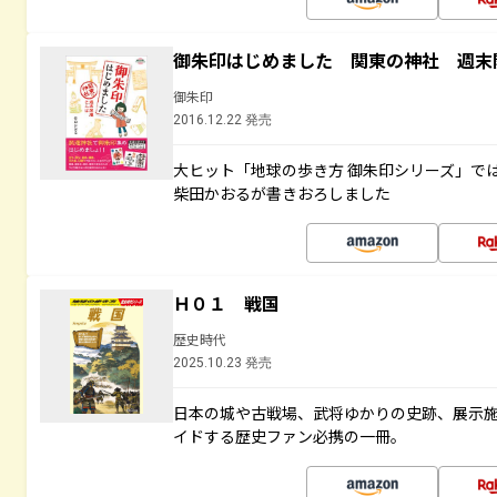
御朱印はじめました 関東の神社 週末
御朱印
2016.12.22 発売
大ヒット「地球の歩き方 御朱印シリーズ」で
柴田かおるが書きおろしました
Ｈ０１ 戦国
歴史時代
2025.10.23 発売
日本の城や古戦場、武将ゆかりの史跡、展示
イドする歴史ファン必携の一冊。