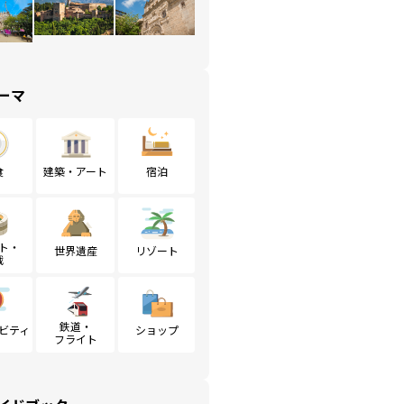
ーマ
食
建築・アート
宿泊
ト・
世界遺産
リゾート
戦
鉄道・
ビティ
ショップ
フライト