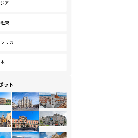
アジア
中近東
アフリカ
日本
ポット