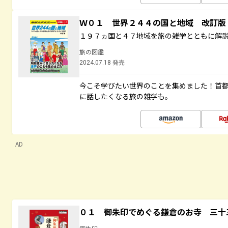
Ｗ０１ 世界２４４の国と地域 改訂版
１９７ヵ国と４７地域を旅の雑学とともに解
旅の図鑑
2024.07.18 発売
今こそ学びたい世界のことを集めました！首
に話したくなる旅の雑学も。
AD
０１ 御朱印でめぐる鎌倉のお寺 三十