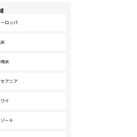
域
ヨーロッパ
北米
中南米
オセアニア
ハワイ
リゾート