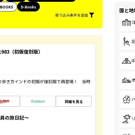
BOOKS
D-Books
国と地
絞り込み条件を追加
-1983（初版復刻版）
球の歩き方インドの初版が復刻版で再登場！ 当時
詳細を見る
社員の旅日記～