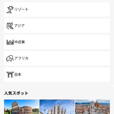
リゾート
アジア
中近東
アフリカ
日本
人気スポット