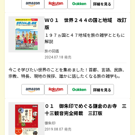
詳細を見る
Ｗ０１ 世界２４４の国と地域 改訂
版
１９７ヵ国と４７地域を旅の雑学とともに
解説
旅の図鑑
2024.07.18 発売
今こそ学びたい世界のことを集めました！首都、言語、民族、
宗教、特長、現地の挨拶、誰かに話したくなる旅の雑学も。
詳細を見る
０１ 御朱印でめぐる鎌倉のお寺 三
十三観音完全掲載 三訂版
御朱印
2019.08.07 発売