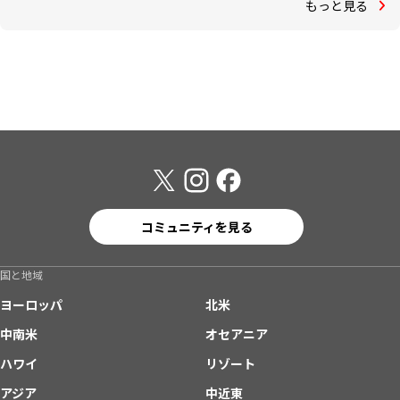
もっと見る
コミュニティを見る
国と地域
ヨーロッパ
北米
中南米
オセアニア
ハワイ
リゾート
アジア
中近東