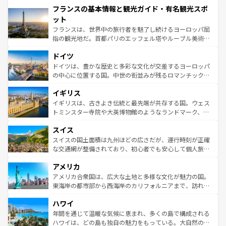
フランスの基本情報と観光ガイド・有名観光スポ
ませてくれるイタリアで、忘れられない旅をしてみよう！
文化が根付くこの国では、情熱的なフラメンコ、熱気あふ
なお、新着のイタリア情報は
コンテンツ一覧
を参照してほ
れる闘牛、そして美味しいタパスが生活の一部となってい
ット
しい。
る。首都マドリードの洗練された雰囲気や、バルセロナの
フランスは、世界中の旅行者を魅了し続けるヨーロッパ屈
アートに溢れた街角から、地方では古代ローマ遺跡や中世
指の観光地だ。首都パリのエッフェル塔やルーブル美術館
の城塞都市、穏やかなビーチリゾートまで多彩な表情を見
といった象徴的なスポットから、田舎町の古風な美しさま
せる。地方によって風土や気候が異なるスペインはその個
ドイツ
で、幅広い魅力が詰まっている。華麗な宮殿、歴史的な大
性で訪れる人を魅了する。 なお、新着のスペイン情報は
コ
聖堂、美しいビーチ、そして豊かな自然が、訪れる者を心
ドイツは、豊かな歴史と多彩な文化が交差するヨーロッパ
ンテンツ一覧
を参照してほしい。
から魅了する。また、フランスは美食の国としても知ら
の中心に位置する国。中世の街並みが残るロマンチック街
れ、フランス料理はユネスコ無形文化遺産にも登録されて
道から、未来を先取りするようなモダンな都市まで多様な
イギリス
いる。シャンパンの発祥地であるランス、プロヴァンスの
顔を持つこの国は、どこを歩いても飽きることがない。ベ
香り高いラベンダー畑など、多彩な楽しみ方が可能だ。さ
ルリンの文化的活気、バイエルン州のアルプスの絶景、そ
イギリスは、古きよき伝統と最先端が共存する国。ウェス
らに、パリ以外の地域にも魅力が溢れており、どの街角に
してライン川沿いのワイン畑といった風景は必見。ビール
トミンスター寺院や大英博物館のようなランドマーク、歴
も豊かな歴史と文化が息づいている。パリ以外の個性あふ
とソーセージを味わいながら地元の人と過ごす楽しい時間
史ある大学都市、美しい丘陵地帯や牧歌的な風景など、エ
れる地方に足を運ぶとそれぞれで全く異なる文化を体験で
スイス
は、お酒好きな人にはぜひ体験してほしい。 なお、新着の
リアごとに異なる魅力がある。また、優雅なアフタヌーン
きるだろう。 なお、新着のフランス情報は
コンテンツ一覧
ドイツ情報は
コンテンツ一覧
を参照してほしい。
ティー、ビール好きにはたまらない英国パブ、サッカー観
スイスの国土面積は九州ほどの広さだが、運行時刻が正確
を参照してほしい。
戦など、本場だからこそできる体験も豊富。イギリスを旅
な交通網が整備されており、初心者でも安心して個人旅行
して楽しみつくそう。 なお、新着のイギリス情報は
コンテ
を楽しめる。日本同様に時刻表どおりの旅が可能だ。中世
アメリカ
ンツ一覧
を参照してほしい。
の建物がそのまま残る町や、スイスならではのユニークな
博物館もあり、アルプス観光だけでなく町歩きも満喫する
アメリカ合衆国は、広大な土地と多様な文化が魅力の国。
ことができる。国民の所得が高いため物価も高いが、旅行
東海岸の都市部から西海岸のカリフォルニアまで、訪れる
者向けの交通パス提供のサービスもあり、うまく活用すれ
場所ごとに異なる風景と体験が待っている。ニューヨーク
ハワイ
ば市内交通費無料で観光を楽しむこともできる。 なお、新
のような巨大都市は、観光、ショッピング、エンターテイ
着のスイス情報は
コンテンツ一覧
を参照してほしい。
ンメントが詰まった刺激的なスポットだ。一方、アメリカ
年間を通じて温暖な気候に恵まれ、多くの島で構成される
西部には大自然が広がり、グランドキャニオンやイエロー
ハワイは、どの島も独自の魅力をもっている。大自然の神