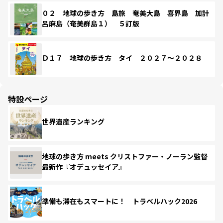
０２ 地球の歩き方 島旅 奄美大島 喜界島 加計
呂麻島（奄美群島１） ５訂版
Ｄ１７ 地球の歩き方 タイ ２０２７～２０２８
特設ページ
世界遺産ランキング
地球の歩き方 meets クリストファー・ノーラン監督
最新作『オデュッセイア』
準備も滞在もスマートに！ トラベルハック2026