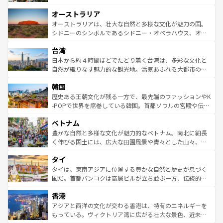
ストーン国立公園といった絶景が堪能できる。さらに、南
秘を感じたいなら、火山が生み出した壮大な景観を誇るハ
オーストラリア
部のニューオーリンズでは、音楽と美食が融合した独特の
ワイ島は見逃せない。また、定番の観光地といえばオアフ
文化が魅力。旅行者はアメリカの各地域で異なる魅力を楽
島だが、静かな自然を求めるならマウイ島やカウアイ島が
オーストラリアは、壮大な自然と多様な文化が魅力の国。
しみながら、その多様性と豊かな歴史を感じることができ
おすすめ。エメラルドグリーンに輝く海をはじめ、豊かな
シドニーのシンボルであるシドニー・オペラハウス、オー
るだろう。車でのロードトリップや列車の旅も、アメリカ
文化や歴史が息づいている。「アロハスピリット」と呼ば
ストラリア東海岸北部に広がる大サンゴ礁地帯グレートバ
ならではの贅沢な旅のスタイルだ。 なお、新着のアメリカ
台湾
れるおもてなしの心で訪れる人々を迎えてくれるハワイの
リアリーフや大陸中央部にそびえるウルル（エアーズロッ
情報は
コンテンツ一覧
を参照してほしい。
人々、おいしいローカルフードやハワイアンミュージッ
ク）、タスマニアの美しい原生林やケアンズの熱帯雨林な
日本から約４時間ほどでたどり着く台湾は、多彩な文化と
ク、伝統的なフラダンスなど、すべてがハワイの魅力を彩
ど、見どころがたくさん。また、カフェやワイン、オージ
自然が織りなす魅力的な観光地。活気あふれる大都市の台
っている。訪れるたびに新しい発見と感動が待っているハ
ービーフなどの食文化も豊かで、美味しいものであふれて
北やノスタルジックな町並みが人気な九份（ジォウフェ
ワイを、存分に味わってほしい。 なお、新着のハワイ情報
韓国
いる。アクティビティも充実しており、サーフィンやダイ
ン）、静ひつな山岳地帯である台湾東部など、都市の喧騒
は
コンテンツ一覧
を参照してほしい。
ビング、ハイキングなど、アウトドア好きにはたまらな
と山間の静けさが共存しており、訪れる人に新しい発見と
歴史ある王朝文化が残る一方で、最先端のファッションやK
い。オーストラリアの多彩な魅力を存分に味わいつくそ
驚きをもたらしてくれる。また、奥深い台湾の食文化も魅
-POPで世界を席巻している韓国。首都ソウルの宮殿や伝統
う。 なお、新着のオーストラリア情報は
コンテンツ一覧
を
力で、夜市などの屋台グルメから高級料理、ヘルシーで美
家屋が並ぶエリアでは韓国の歴史と文化に浸ることがで
参照してほしい。
ベトナム
容にもいいと評判のスイーツなど、バラエティ豊かな料理
き、地方に足を延ばせば四季折々の自然美を楽しむことが
が味わえる。 なお、新着の台湾情報は
コンテンツ一覧
を参
できる。そして、キムチや焼肉、絶品のストリートフード
豊かな自然と多様な文化が魅力的なベトナム。南北に細長
照してほしい。
まで、さまざまな韓国料理が待っている。夜には、韓国な
く伸びる国土には、広大な田園風景や青々とした山々、世
らではのナイトライフも堪能できる。あたたかいホスピタ
界遺産に登録された壮大な自然景観が点在し、都市部では
タイ
リティに包まれながら、韓国の多彩な魅力を心ゆくまで味
急速な発展と共に伝統が息づく。ハノイの古い町並みやホ
わってみてほしい。 なお、新着の韓国情報は
コンテンツ一
ーチミン市のフランス統治時代の建物も、独特の雰囲気を
タイは、東南アジアに位置する豊かな自然と歴史が息づく
覧
を参照してほしい。
醸し出している。また、バラエティの豊かさとおいしさで
国だ。首都バンコクは高層ビルが立ち並ぶ一方、伝統的な
世界中の食通を魅了してやまないベトナム料理も魅力のひ
寺院や市場がいたるところに点在し、古きよき文化と現代
香港
とつ。フォーやバインミー、ベトナムコーヒーなどは、ぜ
の活気が交差している。北部ではチェンマイなどの山岳地
ひ現地で味わいたい。どの地域を訪れてもあたたかい人々
帯で自然と触れ合い、南部ではプーケットやクラビの美し
アジアと西洋の文化が交わる香港は、特有のエネルギーを
が旅行者を迎えてくれるので、きっと忘れられない旅にな
いビーチでリゾート気分を楽しむことができる。タイ料理
もっている。ヴィクトリア湾に広がる壮大な景色、近未来
るはずだ。 なお、新着のベトナム情報は
コンテンツ一覧
を
は世界的に有名で、屋台から高級レストランまで味覚を刺