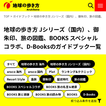
TOP
ガイドブック
地球の歩き方 Jシリーズ（国内）、御朱印、旅の図鑑、BOO
地球の歩き方 Jシリーズ（国内）、御
朱印、旅の図鑑、BOOKS スペシャル
コラボ、D-Booksのガイドブック一覧
すべて
地球の歩き方 海外
地球の歩き方 Jシリーズ（国内）
aruco 海外
aruco 国内
Plat
ランキング&テクニック
Resort Style
島旅
御朱印
歴史時代
旅の図鑑
BOOKS スペシャルコラボ
BOOKS 旅の名言＆絶景
BOOKS 旅と健康
BOOKS 旅の読み物
BOOKS
D-Books
絞り込み条件を追加