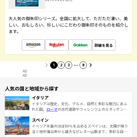
大人気の御朱印シリーズ。全国に拡大して、ただただ凄い、美
しい、おもしろい、珍しいにこだわり御朱印そのものを紹介し
ます。
詳細を見る
…
1
2
3
8
AD
AD
人気の国と地域から探す
イタリア
イタリアは歴史、文化、グルメ、自然と多彩な魅力にあふ
れた国。
ローマ
の古代遺跡やフィレンツェのルネッサンス
美術、ヴェネツィアの運河など、歴史あるスポットはもち
スペイン
ろん、トスカーナの美しい田園風景やアマルフィ海岸の絶
景など、自然景観も見逃せない。観光の合間には、本場の
イベリア半島のほぼ80％を占めるスペインは、太陽が降り
ピザやパスタなど、絶品のイタリア料理を堪能することも
注ぐ地中海沿岸から雄大なピレネー山脈まで、多彩な自然
できる。朝目覚めてから夜眠るまで、すべての瞬間を楽し
と文化が詰まったヨーロッパ屈指の旅行先だ。多様な地域