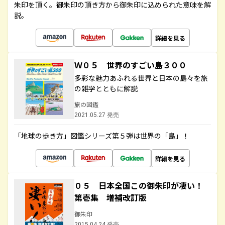
朱印を頂く。御朱印の頂き方から御朱印に込められた意味を解
説。
詳細を見る
Ｗ０５ 世界のすごい島３００
多彩な魅力あふれる世界と日本の島々を旅
の雑学とともに解説
旅の図鑑
2021.05.27 発売
「地球の歩き方」図鑑シリーズ第５弾は世界の「島」！
詳細を見る
０５ 日本全国この御朱印が凄い！
第壱集 増補改訂版
御朱印
2015.04.24 発売