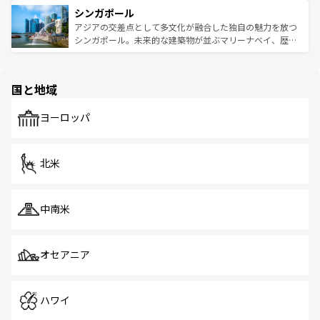
的なアートスポット、そして歴史と現代が融合した町並
参照してほしい。
シンガポール
激する。気候は一年中温暖で、どの季節にも異なる楽しみ
み、どこを訪れても感動するはず。観光スポットが密集し
が待っている。親しみやすいタイの人々、仏教を中心とし
ており、効率よく見どころを回れるのも魅力。息をのむよ
アジアの交差点として多文化が融合した独自の魅力を放つ
た文化、そして多様な観光資源が、訪れる旅人を魅了し続
うな絶景から文化的な体験まで、香港を存分に楽しみ尽く
シンガポール。未来的な建築物が並ぶマリーナベイ、歴史
ける。 なお、新着のタイ情報は
コンテンツ一覧
を参照して
そう。 なお、新着の香港情報は
コンテンツ一覧
を参照して
と伝統を感じられるエスニックタウン、多数の緑豊かな公
ほしい。
ほしい。
園や自然保護区など、自然が調和した近代的な景観と文化
の多様性あふれるカラフルな町は、どこを歩いても新しい
国と地域
発見がある。さらに、治安のよさや充実した公共交通機関
も、旅行者にとっては魅力的なポイント。グルメも豊富
で、ホーカーズは地元の風情を楽しめる外せないスポット
ヨーロッパ
だ。訪れる人を飽きさせないシンガポールで、多様な魅力
を体感しよう。 なお、新着のシンガポール情報は
コンテン
ツ一覧
を参照してほしい。
北米
中南米
オセアニア
ハワイ