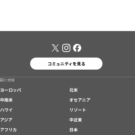
コミュニティを見る
国と地域
ヨーロッパ
北米
中南米
オセアニア
ハワイ
リゾート
アジア
中近東
アフリカ
日本