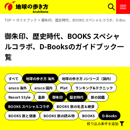
TOP
ガイドブック
御朱印、歴史時代、BOOKS スペシャルコラボ、D-Boo
御朱印、歴史時代、BOOKS スペシャ
ルコラボ、D-Booksのガイドブック一
覧
すべて
地球の歩き方 海外
地球の歩き方 Jシリーズ（国内）
aruco 海外
aruco 国内
Plat
ランキング&テクニック
Resort Style
島旅
御朱印
歴史時代
旅の図鑑
BOOKS スペシャルコラボ
BOOKS 旅の名言＆絶景
BOOKS 旅と健康
BOOKS 旅の読み物
BOOKS
D-Books
絞り込み条件を追加