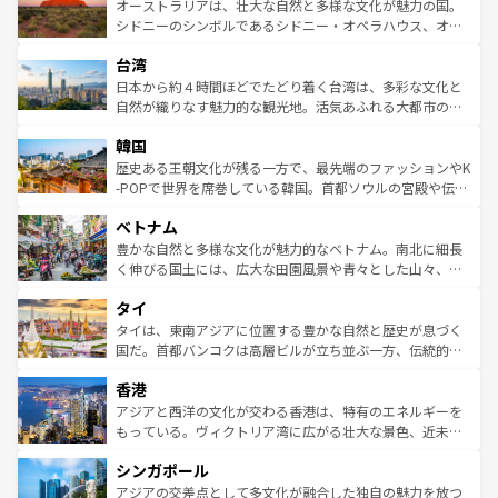
文化が魅力。旅行者はアメリカの各地域で異なる魅力を楽
島だが、静かな自然を求めるならマウイ島やカウアイ島が
オーストラリアは、壮大な自然と多様な文化が魅力の国。
しみながら、その多様性と豊かな歴史を感じることができ
おすすめ。エメラルドグリーンに輝く海をはじめ、豊かな
シドニーのシンボルであるシドニー・オペラハウス、オー
るだろう。車でのロードトリップや列車の旅も、アメリカ
文化や歴史が息づいている。「アロハスピリット」と呼ば
ストラリア東海岸北部に広がる大サンゴ礁地帯グレートバ
ならではの贅沢な旅のスタイルだ。 なお、新着のアメリカ
台湾
れるおもてなしの心で訪れる人々を迎えてくれるハワイの
リアリーフや大陸中央部にそびえるウルル（エアーズロッ
情報は
コンテンツ一覧
を参照してほしい。
人々、おいしいローカルフードやハワイアンミュージッ
ク）、タスマニアの美しい原生林やケアンズの熱帯雨林な
日本から約４時間ほどでたどり着く台湾は、多彩な文化と
ク、伝統的なフラダンスなど、すべてがハワイの魅力を彩
ど、見どころがたくさん。また、カフェやワイン、オージ
自然が織りなす魅力的な観光地。活気あふれる大都市の台
っている。訪れるたびに新しい発見と感動が待っているハ
ービーフなどの食文化も豊かで、美味しいものであふれて
北やノスタルジックな町並みが人気な九份（ジォウフェ
ワイを、存分に味わってほしい。 なお、新着のハワイ情報
韓国
いる。アクティビティも充実しており、サーフィンやダイ
ン）、静ひつな山岳地帯である台湾東部など、都市の喧騒
は
コンテンツ一覧
を参照してほしい。
ビング、ハイキングなど、アウトドア好きにはたまらな
と山間の静けさが共存しており、訪れる人に新しい発見と
歴史ある王朝文化が残る一方で、最先端のファッションやK
い。オーストラリアの多彩な魅力を存分に味わいつくそ
驚きをもたらしてくれる。また、奥深い台湾の食文化も魅
-POPで世界を席巻している韓国。首都ソウルの宮殿や伝統
う。 なお、新着のオーストラリア情報は
コンテンツ一覧
を
力で、夜市などの屋台グルメから高級料理、ヘルシーで美
家屋が並ぶエリアでは韓国の歴史と文化に浸ることがで
参照してほしい。
ベトナム
容にもいいと評判のスイーツなど、バラエティ豊かな料理
き、地方に足を延ばせば四季折々の自然美を楽しむことが
が味わえる。 なお、新着の台湾情報は
コンテンツ一覧
を参
できる。そして、キムチや焼肉、絶品のストリートフード
豊かな自然と多様な文化が魅力的なベトナム。南北に細長
照してほしい。
まで、さまざまな韓国料理が待っている。夜には、韓国な
く伸びる国土には、広大な田園風景や青々とした山々、世
らではのナイトライフも堪能できる。あたたかいホスピタ
界遺産に登録された壮大な自然景観が点在し、都市部では
タイ
リティに包まれながら、韓国の多彩な魅力を心ゆくまで味
急速な発展と共に伝統が息づく。ハノイの古い町並みやホ
わってみてほしい。 なお、新着の韓国情報は
コンテンツ一
ーチミン市のフランス統治時代の建物も、独特の雰囲気を
タイは、東南アジアに位置する豊かな自然と歴史が息づく
覧
を参照してほしい。
醸し出している。また、バラエティの豊かさとおいしさで
国だ。首都バンコクは高層ビルが立ち並ぶ一方、伝統的な
世界中の食通を魅了してやまないベトナム料理も魅力のひ
寺院や市場がいたるところに点在し、古きよき文化と現代
香港
とつ。フォーやバインミー、ベトナムコーヒーなどは、ぜ
の活気が交差している。北部ではチェンマイなどの山岳地
ひ現地で味わいたい。どの地域を訪れてもあたたかい人々
帯で自然と触れ合い、南部ではプーケットやクラビの美し
アジアと西洋の文化が交わる香港は、特有のエネルギーを
が旅行者を迎えてくれるので、きっと忘れられない旅にな
いビーチでリゾート気分を楽しむことができる。タイ料理
もっている。ヴィクトリア湾に広がる壮大な景色、近未来
るはずだ。 なお、新着のベトナム情報は
コンテンツ一覧
を
は世界的に有名で、屋台から高級レストランまで味覚を刺
的なアートスポット、そして歴史と現代が融合した町並
参照してほしい。
シンガポール
激する。気候は一年中温暖で、どの季節にも異なる楽しみ
み、どこを訪れても感動するはず。観光スポットが密集し
が待っている。親しみやすいタイの人々、仏教を中心とし
ており、効率よく見どころを回れるのも魅力。息をのむよ
アジアの交差点として多文化が融合した独自の魅力を放つ