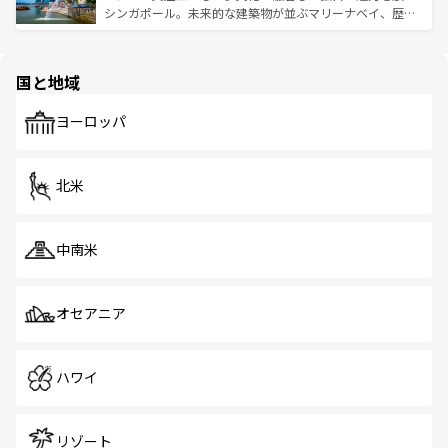
た文化、そして多様な観光資源が、訪れる旅人を魅了し続
うな絶景から文化的な体験まで、香港を存分に楽しみ尽く
シンガポール。未来的な建築物が並ぶマリーナベイ、歴史
ける。 なお、新着のタイ情報は
コンテンツ一覧
を参照して
そう。 なお、新着の香港情報は
コンテンツ一覧
を参照して
と伝統を感じられるエスニックタウン、多数の緑豊かな公
ほしい。
ほしい。
園や自然保護区など、自然が調和した近代的な景観と文化
の多様性あふれるカラフルな町は、どこを歩いても新しい
国と地域
発見がある。さらに、治安のよさや充実した公共交通機関
も、旅行者にとっては魅力的なポイント。グルメも豊富
で、ホーカーズは地元の風情を楽しめる外せないスポット
ヨーロッパ
だ。訪れる人を飽きさせないシンガポールで、多様な魅力
を体感しよう。 なお、新着のシンガポール情報は
コンテン
ツ一覧
を参照してほしい。
北米
中南米
オセアニア
ハワイ
リゾート