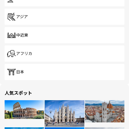
アジア
中近東
アフリカ
日本
人気スポット