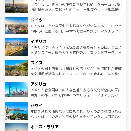
なお、新着のイタリア情報は
コンテンツ一覧
を参照してほ
れる闘牛、そして美味しいタパスが生活の一部となってい
フランスは、世界中の旅行者を魅了し続けるヨーロッパ屈
しい。
る。首都マドリードの洗練された雰囲気や、バルセロナの
指の観光地だ。首都パリのエッフェル塔やルーブル美術館
アートに溢れた街角から、地方では古代ローマ遺跡や中世
といった象徴的なスポットから、田舎町の古風な美しさま
ドイツ
の城塞都市、穏やかなビーチリゾートまで多彩な表情を見
で、幅広い魅力が詰まっている。華麗な宮殿、歴史的な大
せる。地方によって風土や気候が異なるスペインはその個
聖堂、美しいビーチ、そして豊かな自然が、訪れる者を心
ドイツは、豊かな歴史と多彩な文化が交差するヨーロッパ
性で訪れる人を魅了する。 なお、新着のスペイン情報は
コ
から魅了する。また、フランスは美食の国としても知ら
の中心に位置する国。中世の街並みが残るロマンチック街
ンテンツ一覧
を参照してほしい。
れ、フランス料理はユネスコ無形文化遺産にも登録されて
道から、未来を先取りするようなモダンな都市まで多様な
イギリス
いる。シャンパンの発祥地であるランス、プロヴァンスの
顔を持つこの国は、どこを歩いても飽きることがない。ベ
香り高いラベンダー畑など、多彩な楽しみ方が可能だ。さ
ルリンの文化的活気、バイエルン州のアルプスの絶景、そ
イギリスは、古きよき伝統と最先端が共存する国。ウェス
らに、パリ以外の地域にも魅力が溢れており、どの街角に
してライン川沿いのワイン畑といった風景は必見。ビール
トミンスター寺院や大英博物館のようなランドマーク、歴
も豊かな歴史と文化が息づいている。パリ以外の個性あふ
とソーセージを味わいながら地元の人と過ごす楽しい時間
史ある大学都市、美しい丘陵地帯や牧歌的な風景など、エ
れる地方に足を運ぶとそれぞれで全く異なる文化を体験で
スイス
は、お酒好きな人にはぜひ体験してほしい。 なお、新着の
リアごとに異なる魅力がある。また、優雅なアフタヌーン
きるだろう。 なお、新着のフランス情報は
コンテンツ一覧
ドイツ情報は
コンテンツ一覧
を参照してほしい。
ティー、ビール好きにはたまらない英国パブ、サッカー観
スイスの国土面積は九州ほどの広さだが、運行時刻が正確
を参照してほしい。
戦など、本場だからこそできる体験も豊富。イギリスを旅
な交通網が整備されており、初心者でも安心して個人旅行
して楽しみつくそう。 なお、新着のイギリス情報は
コンテ
を楽しめる。日本同様に時刻表どおりの旅が可能だ。中世
アメリカ
ンツ一覧
を参照してほしい。
の建物がそのまま残る町や、スイスならではのユニークな
博物館もあり、アルプス観光だけでなく町歩きも満喫する
アメリカ合衆国は、広大な土地と多様な文化が魅力の国。
ことができる。国民の所得が高いため物価も高いが、旅行
東海岸の都市部から西海岸のカリフォルニアまで、訪れる
者向けの交通パス提供のサービスもあり、うまく活用すれ
場所ごとに異なる風景と体験が待っている。ニューヨーク
ハワイ
ば市内交通費無料で観光を楽しむこともできる。 なお、新
のような巨大都市は、観光、ショッピング、エンターテイ
着のスイス情報は
コンテンツ一覧
を参照してほしい。
ンメントが詰まった刺激的なスポットだ。一方、アメリカ
年間を通じて温暖な気候に恵まれ、多くの島で構成される
西部には大自然が広がり、グランドキャニオンやイエロー
ハワイは、どの島も独自の魅力をもっている。大自然の神
ストーン国立公園といった絶景が堪能できる。さらに、南
秘を感じたいなら、火山が生み出した壮大な景観を誇るハ
オーストラリア
部のニューオーリンズでは、音楽と美食が融合した独特の
ワイ島は見逃せない。また、定番の観光地といえばオアフ