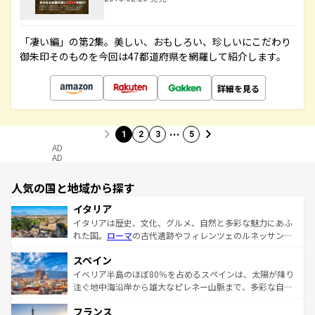
「凄い編」の第2集。美しい、おもしろい、珍しいにこだわり
御朱印そのものを今回は47都道府県を網羅して紹介します。
詳細を見る
…
1
2
3
5
AD
AD
人気の国と地域から探す
イタリア
イタリアは歴史、文化、グルメ、自然と多彩な魅力にあふ
れた国。
ローマ
の古代遺跡やフィレンツェのルネッサンス
美術、ヴェネツィアの運河など、歴史あるスポットはもち
スペイン
ろん、トスカーナの美しい田園風景やアマルフィ海岸の絶
景など、自然景観も見逃せない。観光の合間には、本場の
イベリア半島のほぼ80％を占めるスペインは、太陽が降り
ピザやパスタなど、絶品のイタリア料理を堪能することも
注ぐ地中海沿岸から雄大なピレネー山脈まで、多彩な自然
できる。朝目覚めてから夜眠るまで、すべての瞬間を楽し
と文化が詰まったヨーロッパ屈指の旅行先だ。多様な地域
フランス
ませてくれるイタリアで、忘れられない旅をしてみよう！
文化が根付くこの国では、情熱的なフラメンコ、熱気あふ