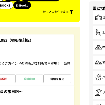
BOOKS
D-Books
国と地
絞り込み条件を追加
-1983（初版復刻版）
球の歩き方インドの初版が復刻版で再登場！ 当時
詳細を見る
社員の旅日記～