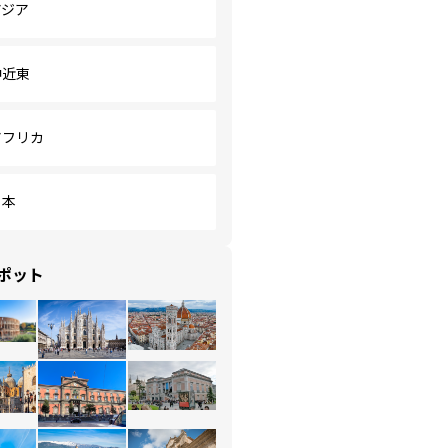
アジア
中近東
アフリカ
日本
ポット