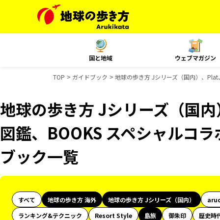
国と地域
ウェブマガジン
TOP
ガイドブック
地球の歩き方 Jシリーズ（国内）、Pla
地球の歩き方 Jシリーズ（国内
図鑑、BOOKS スペシャルコラボ
ブック一覧
すべて
地球の歩き方 海外
地球の歩き方 Jシリーズ（国内）
aru
ランキング&テクニック
Resort Style
島旅
御朱印
歴史時