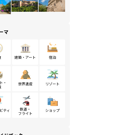
ーマ
食
建築・アート
宿泊
ト・
世界遺産
リゾート
戦
鉄道・
ビティ
ショップ
フライト