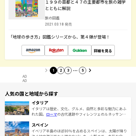
１９９の首都と４７の主要都市を旅の雑学
とともに解説
旅の図鑑
2021.03.18 発売
「地球の歩き方」図鑑シリーズから、第４弾が登場！
詳細を見る
…
1
2
3
5
AD
AD
人気の国と地域から探す
イタリア
イタリアは歴史、文化、グルメ、自然と多彩な魅力にあふ
れた国。
ローマ
の古代遺跡やフィレンツェのルネッサンス
美術、ヴェネツィアの運河など、歴史あるスポットはもち
スペイン
ろん、トスカーナの美しい田園風景やアマルフィ海岸の絶
景など、自然景観も見逃せない。観光の合間には、本場の
イベリア半島のほぼ80％を占めるスペインは、太陽が降り
ピザやパスタなど、絶品のイタリア料理を堪能することも