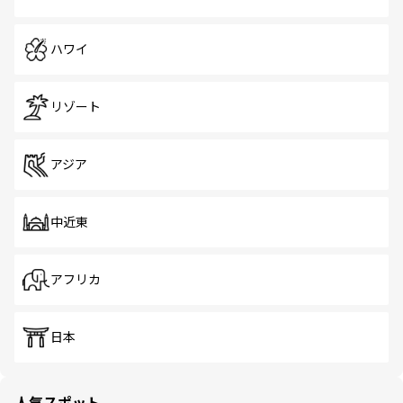
ハワイ
リゾート
アジア
中近東
アフリカ
日本
人気スポット