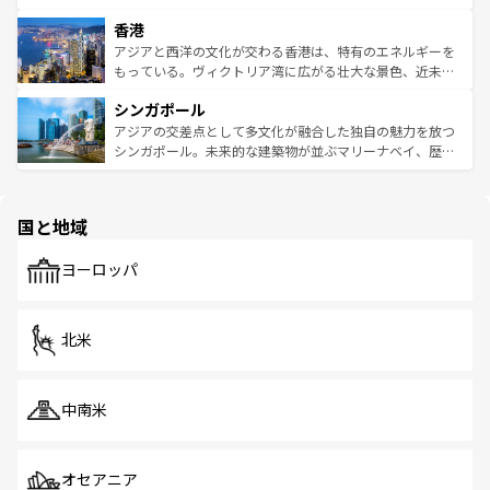
世界中の食通を魅了してやまないベトナム料理も魅力のひ
寺院や市場がいたるところに点在し、古きよき文化と現代
香港
とつ。フォーやバインミー、ベトナムコーヒーなどは、ぜ
の活気が交差している。北部ではチェンマイなどの山岳地
ひ現地で味わいたい。どの地域を訪れてもあたたかい人々
帯で自然と触れ合い、南部ではプーケットやクラビの美し
アジアと西洋の文化が交わる香港は、特有のエネルギーを
が旅行者を迎えてくれるので、きっと忘れられない旅にな
いビーチでリゾート気分を楽しむことができる。タイ料理
もっている。ヴィクトリア湾に広がる壮大な景色、近未来
るはずだ。 なお、新着のベトナム情報は
コンテンツ一覧
を
は世界的に有名で、屋台から高級レストランまで味覚を刺
的なアートスポット、そして歴史と現代が融合した町並
参照してほしい。
シンガポール
激する。気候は一年中温暖で、どの季節にも異なる楽しみ
み、どこを訪れても感動するはず。観光スポットが密集し
が待っている。親しみやすいタイの人々、仏教を中心とし
ており、効率よく見どころを回れるのも魅力。息をのむよ
アジアの交差点として多文化が融合した独自の魅力を放つ
た文化、そして多様な観光資源が、訪れる旅人を魅了し続
うな絶景から文化的な体験まで、香港を存分に楽しみ尽く
シンガポール。未来的な建築物が並ぶマリーナベイ、歴史
ける。 なお、新着のタイ情報は
コンテンツ一覧
を参照して
そう。 なお、新着の香港情報は
コンテンツ一覧
を参照して
と伝統を感じられるエスニックタウン、多数の緑豊かな公
ほしい。
ほしい。
園や自然保護区など、自然が調和した近代的な景観と文化
の多様性あふれるカラフルな町は、どこを歩いても新しい
国と地域
発見がある。さらに、治安のよさや充実した公共交通機関
も、旅行者にとっては魅力的なポイント。グルメも豊富
で、ホーカーズは地元の風情を楽しめる外せないスポット
ヨーロッパ
だ。訪れる人を飽きさせないシンガポールで、多様な魅力
を体感しよう。 なお、新着のシンガポール情報は
コンテン
ツ一覧
を参照してほしい。
北米
中南米
オセアニア