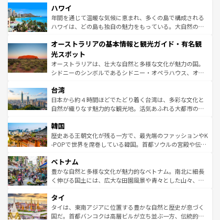
着のスイス情報は
コンテンツ一覧
を参照してほしい。
ハワイ
のような巨大都市は、観光、ショッピング、エンターテイ
ンメントが詰まった刺激的なスポットだ。一方、アメリカ
年間を通じて温暖な気候に恵まれ、多くの島で構成される
西部には大自然が広がり、グランドキャニオンやイエロー
ハワイは、どの島も独自の魅力をもっている。大自然の神
ストーン国立公園といった絶景が堪能できる。さらに、南
秘を感じたいなら、火山が生み出した壮大な景観を誇るハ
オーストラリアの基本情報と観光ガイド・有名観
部のニューオーリンズでは、音楽と美食が融合した独特の
ワイ島は見逃せない。また、定番の観光地といえばオアフ
文化が魅力。旅行者はアメリカの各地域で異なる魅力を楽
島だが、静かな自然を求めるならマウイ島やカウアイ島が
光スポット
しみながら、その多様性と豊かな歴史を感じることができ
おすすめ。エメラルドグリーンに輝く海をはじめ、豊かな
オーストラリアは、壮大な自然と多様な文化が魅力の国。
るだろう。車でのロードトリップや列車の旅も、アメリカ
文化や歴史が息づいている。「アロハスピリット」と呼ば
シドニーのシンボルであるシドニー・オペラハウス、オー
ならではの贅沢な旅のスタイルだ。 なお、新着のアメリカ
れるおもてなしの心で訪れる人々を迎えてくれるハワイの
ストラリア東海岸北部に広がる大サンゴ礁地帯グレートバ
情報は
コンテンツ一覧
を参照してほしい。
人々、おいしいローカルフードやハワイアンミュージッ
台湾
リアリーフや大陸中央部にそびえるウルル（エアーズロッ
ク、伝統的なフラダンスなど、すべてがハワイの魅力を彩
ク）、タスマニアの美しい原生林やケアンズの熱帯雨林な
日本から約４時間ほどでたどり着く台湾は、多彩な文化と
っている。訪れるたびに新しい発見と感動が待っているハ
ど、見どころがたくさん。また、カフェやワイン、オージ
自然が織りなす魅力的な観光地。活気あふれる大都市の台
ワイを、存分に味わってほしい。 なお、新着のハワイ情報
ービーフなどの食文化も豊かで、美味しいものであふれて
北やノスタルジックな町並みが人気な九份（ジォウフェ
は
コンテンツ一覧
を参照してほしい。
韓国
いる。アクティビティも充実しており、サーフィンやダイ
ン）、静ひつな山岳地帯である台湾東部など、都市の喧騒
ビング、ハイキングなど、アウトドア好きにはたまらな
と山間の静けさが共存しており、訪れる人に新しい発見と
歴史ある王朝文化が残る一方で、最先端のファッションやK
い。オーストラリアの多彩な魅力を存分に味わいつくそ
驚きをもたらしてくれる。また、奥深い台湾の食文化も魅
-POPで世界を席巻している韓国。首都ソウルの宮殿や伝統
う。 なお、新着のオーストラリア情報は
コンテンツ一覧
を
力で、夜市などの屋台グルメから高級料理、ヘルシーで美
家屋が並ぶエリアでは韓国の歴史と文化に浸ることがで
参照してほしい。
ベトナム
容にもいいと評判のスイーツなど、バラエティ豊かな料理
き、地方に足を延ばせば四季折々の自然美を楽しむことが
が味わえる。 なお、新着の台湾情報は
コンテンツ一覧
を参
できる。そして、キムチや焼肉、絶品のストリートフード
豊かな自然と多様な文化が魅力的なベトナム。南北に細長
照してほしい。
まで、さまざまな韓国料理が待っている。夜には、韓国な
く伸びる国土には、広大な田園風景や青々とした山々、世
らではのナイトライフも堪能できる。あたたかいホスピタ
界遺産に登録された壮大な自然景観が点在し、都市部では
タイ
リティに包まれながら、韓国の多彩な魅力を心ゆくまで味
急速な発展と共に伝統が息づく。ハノイの古い町並みやホ
わってみてほしい。 なお、新着の韓国情報は
コンテンツ一
ーチミン市のフランス統治時代の建物も、独特の雰囲気を
タイは、東南アジアに位置する豊かな自然と歴史が息づく
覧
を参照してほしい。
醸し出している。また、バラエティの豊かさとおいしさで
国だ。首都バンコクは高層ビルが立ち並ぶ一方、伝統的な