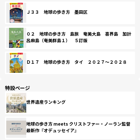
Ｊ３３ 地球の歩き方 墨田区
０２ 地球の歩き方 島旅 奄美大島 喜界島 加計
呂麻島（奄美群島１） ５訂版
Ｄ１７ 地球の歩き方 タイ ２０２７～２０２８
特設ページ
世界遺産ランキング
地球の歩き方 meets クリストファー・ノーラン監督
最新作『オデュッセイア』