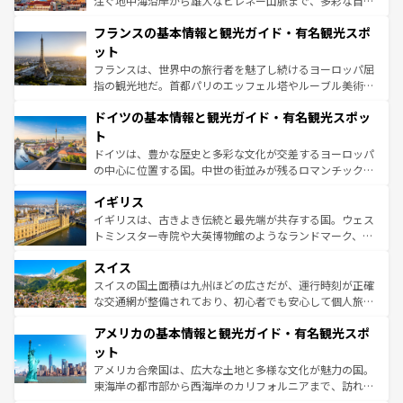
注ぐ地中海沿岸から雄大なピレネー山脈まで、多彩な自然
できる。朝目覚めてから夜眠るまで、すべての瞬間を楽し
と文化が詰まったヨーロッパ屈指の旅行先だ。多様な地域
フランスの基本情報と観光ガイド・有名観光スポ
ませてくれるイタリアで、忘れられない旅をしてみよう！
文化が根付くこの国では、情熱的なフラメンコ、熱気あふ
なお、新着のイタリア情報は
コンテンツ一覧
を参照してほ
れる闘牛、そして美味しいタパスが生活の一部となってい
ット
しい。
る。首都マドリードの洗練された雰囲気や、バルセロナの
フランスは、世界中の旅行者を魅了し続けるヨーロッパ屈
アートに溢れた街角から、地方では古代ローマ遺跡や中世
指の観光地だ。首都パリのエッフェル塔やルーブル美術館
の城塞都市、穏やかなビーチリゾートまで多彩な表情を見
といった象徴的なスポットから、田舎町の古風な美しさま
せる。地方によって風土や気候が異なるスペインはその個
ドイツの基本情報と観光ガイド・有名観光スポッ
で、幅広い魅力が詰まっている。華麗な宮殿、歴史的な大
性で訪れる人を魅了する。 なお、新着のスペイン情報は
コ
聖堂、美しいビーチ、そして豊かな自然が、訪れる者を心
ト
ンテンツ一覧
を参照してほしい。
から魅了する。また、フランスは美食の国としても知ら
ドイツは、豊かな歴史と多彩な文化が交差するヨーロッパ
れ、フランス料理はユネスコ無形文化遺産にも登録されて
の中心に位置する国。中世の街並みが残るロマンチック街
いる。シャンパンの発祥地であるランス、プロヴァンスの
道から、未来を先取りするようなモダンな都市まで多様な
香り高いラベンダー畑など、多彩な楽しみ方が可能だ。さ
イギリス
顔を持つこの国は、どこを歩いても飽きることがない。ベ
らに、パリ以外の地域にも魅力が溢れており、どの街角に
ルリンの文化的活気、バイエルン州のアルプスの絶景、そ
イギリスは、古きよき伝統と最先端が共存する国。ウェス
も豊かな歴史と文化が息づいている。パリ以外の個性あふ
してライン川沿いのワイン畑といった風景は必見。ビール
トミンスター寺院や大英博物館のようなランドマーク、歴
れる地方に足を運ぶとそれぞれで全く異なる文化を体験で
とソーセージを味わいながら地元の人と過ごす楽しい時間
史ある大学都市、美しい丘陵地帯や牧歌的な風景など、エ
きるだろう。 なお、新着のフランス情報は
コンテンツ一覧
スイス
は、お酒好きな人にはぜひ体験してほしい。 なお、新着の
リアごとに異なる魅力がある。また、優雅なアフタヌーン
を参照してほしい。
ドイツ情報は
コンテンツ一覧
を参照してほしい。
ティー、ビール好きにはたまらない英国パブ、サッカー観
スイスの国土面積は九州ほどの広さだが、運行時刻が正確
戦など、本場だからこそできる体験も豊富。イギリスを旅
な交通網が整備されており、初心者でも安心して個人旅行
して楽しみつくそう。 なお、新着のイギリス情報は
コンテ
を楽しめる。日本同様に時刻表どおりの旅が可能だ。中世
アメリカの基本情報と観光ガイド・有名観光スポ
ンツ一覧
を参照してほしい。
の建物がそのまま残る町や、スイスならではのユニークな
博物館もあり、アルプス観光だけでなく町歩きも満喫する
ット
ことができる。国民の所得が高いため物価も高いが、旅行
アメリカ合衆国は、広大な土地と多様な文化が魅力の国。
者向けの交通パス提供のサービスもあり、うまく活用すれ
東海岸の都市部から西海岸のカリフォルニアまで、訪れる
ば市内交通費無料で観光を楽しむこともできる。 なお、新
場所ごとに異なる風景と体験が待っている。ニューヨーク