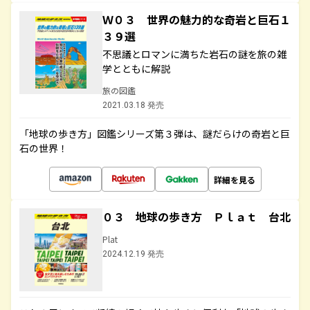
Ｗ０３ 世界の魅力的な奇岩と巨石１
３９選
不思議とロマンに満ちた岩石の謎を旅の雑
学とともに解説
旅の図鑑
2021.03.18 発売
「地球の歩き方」図鑑シリーズ第３弾は、謎だらけの奇岩と巨
石の世界！
詳細を見る
０３ 地球の歩き方 Ｐｌａｔ 台北
Plat
2024.12.19 発売