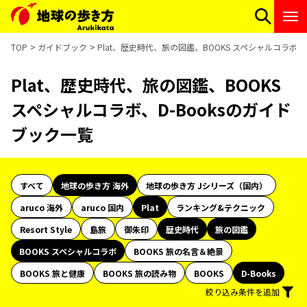
TOP
ガイドブック
Plat、歴史時代、旅の図鑑、BOOKS スペシャルコラボ、
Plat、歴史時代、旅の図鑑、BOOKS
スペシャルコラボ、D-Booksのガイド
ブック一覧
すべて
地球の歩き方 海外
地球の歩き方 Jシリーズ（国内）
aruco 海外
aruco 国内
Plat
ランキング&テクニック
Resort Style
島旅
御朱印
歴史時代
旅の図鑑
BOOKS スペシャルコラボ
BOOKS 旅の名言＆絶景
BOOKS 旅と健康
BOOKS 旅の読み物
BOOKS
D-Books
絞り込み条件を追加