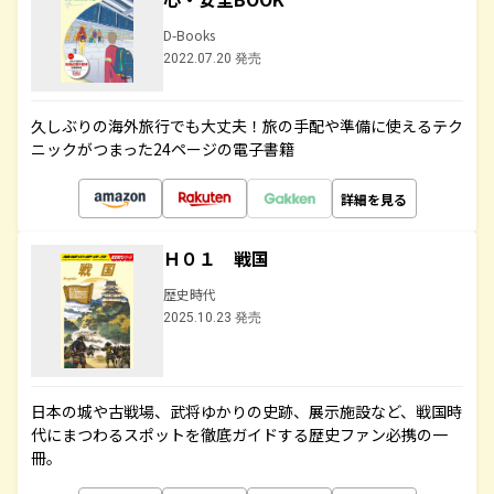
D-Books
2022.07.20 発売
久しぶりの海外旅行でも大丈夫！旅の手配や準備に使えるテク
ニックがつまった24ページの電子書籍
詳細を見る
Ｈ０１ 戦国
歴史時代
2025.10.23 発売
日本の城や古戦場、武将ゆかりの史跡、展示施設など、戦国時
代にまつわるスポットを徹底ガイドする歴史ファン必携の一
冊。