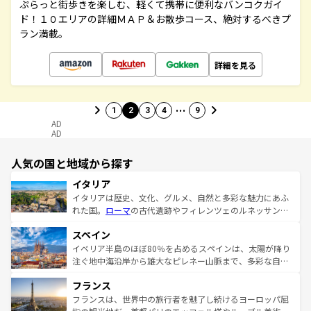
ぷらっと街歩きを楽しむ、軽くて携帯に便利なバンコクガイ
ド！１０エリアの詳細ＭＡＰ＆お散歩コース、絶対するべきプ
ラン満載。
詳細を見る
…
1
2
3
4
9
AD
AD
人気の国と地域から探す
イタリア
イタリアは歴史、文化、グルメ、自然と多彩な魅力にあふ
れた国。
ローマ
の古代遺跡やフィレンツェのルネッサンス
美術、ヴェネツィアの運河など、歴史あるスポットはもち
スペイン
ろん、トスカーナの美しい田園風景やアマルフィ海岸の絶
景など、自然景観も見逃せない。観光の合間には、本場の
イベリア半島のほぼ80％を占めるスペインは、太陽が降り
ピザやパスタなど、絶品のイタリア料理を堪能することも
注ぐ地中海沿岸から雄大なピレネー山脈まで、多彩な自然
できる。朝目覚めてから夜眠るまで、すべての瞬間を楽し
と文化が詰まったヨーロッパ屈指の旅行先だ。多様な地域
フランス
ませてくれるイタリアで、忘れられない旅をしてみよう！
文化が根付くこの国では、情熱的なフラメンコ、熱気あふ
なお、新着のイタリア情報は
コンテンツ一覧
を参照してほ
れる闘牛、そして美味しいタパスが生活の一部となってい
フランスは、世界中の旅行者を魅了し続けるヨーロッパ屈
しい。
る。首都マドリードの洗練された雰囲気や、バルセロナの