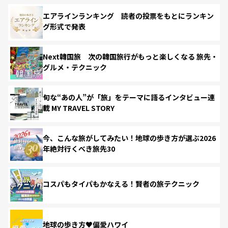
エアラインランキング 読者の投票をもとにランキン
グ形式で発表
Next韓国旅 次の韓国旅行がもっと楽しくなる 旅先・
グルメ・テクニック
旬な“あの人”が「旅」をテーマに語るインタビュー連
載 MY TRAVEL STORY
今、こんな旅がしてみたい！地球の歩き方が選ぶ2026
年絶対行くべき旅先30
コスパもタイパもかなえる！賢者の旅テクニック
地球の歩き方♥偏愛ハワイ