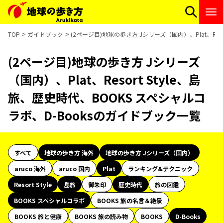
TOP
ガイドブック
(2ページ目)地球の歩き方 Jシリーズ（国内）、Plat、Res
(2ページ目)地球の歩き方 Jシリーズ
（国内）、Plat、Resort Style、島
旅、歴史時代、BOOKS スペシャルコ
ラボ、D-Booksのガイドブック一覧
すべて
地球の歩き方 海外
地球の歩き方 Jシリーズ（国内）
aruco 海外
aruco 国内
Plat
ランキング&テクニック
Resort Style
島旅
御朱印
歴史時代
旅の図鑑
BOOKS スペシャルコラボ
BOOKS 旅の名言＆絶景
BOOKS 旅と健康
BOOKS 旅の読み物
BOOKS
D-Books