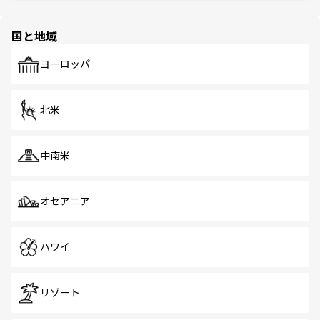
ほしい。
ほしい。
園や自然保護区など、自然が調和した近代的な景観と文化
の多様性あふれるカラフルな町は、どこを歩いても新しい
国と地域
発見がある。さらに、治安のよさや充実した公共交通機関
も、旅行者にとっては魅力的なポイント。グルメも豊富
で、ホーカーズは地元の風情を楽しめる外せないスポット
ヨーロッパ
だ。訪れる人を飽きさせないシンガポールで、多様な魅力
を体感しよう。 なお、新着のシンガポール情報は
コンテン
ツ一覧
を参照してほしい。
北米
中南米
オセアニア
ハワイ
リゾート