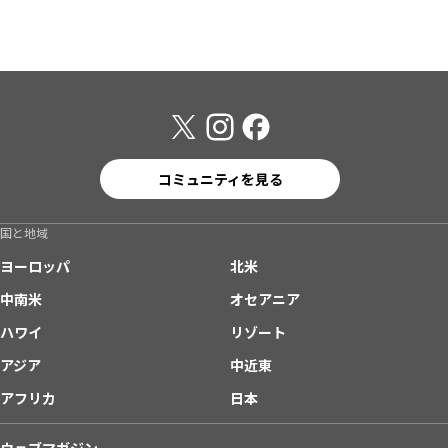
コミュニティを見る
国と地域
ヨーロッパ
北米
中南米
オセアニア
ハワイ
リゾート
アジア
中近東
アフリカ
日本
ウェブマガジン