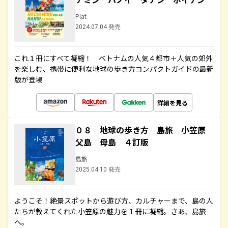
Plat
2024.07.04 発売
これ１冊にすべて凝縮！ ベトナムの人気４都市＋人気の郊外
を楽しむ、携帯に便利な地球の歩き方コンパクトガイドの最新
版が登場
詳細を見る
０８ 地球の歩き方 島旅 小笠原
父島 母島 ４訂版
島旅
2025.04.10 発売
ようこそ！絶景スポットから遊び方、カルチャーまで、島の人
たちが教えてくれた小笠原の魅力を１冊に凝縮。さあ、島旅
へ。