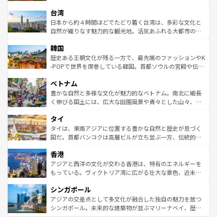
るだろう。車でのロードトリップや列車の旅も、アメリカ
文化や歴史が息づいている。「アロハスピリット」と呼ば
ストラリア東海岸北部に広がる大サンゴ礁地帯グレートバ
ならではの贅沢な旅のスタイルだ。 なお、新着のアメリカ
台湾
れるおもてなしの心で訪れる人々を迎えてくれるハワイの
リアリーフや大陸中央部にそびえるウルル（エアーズロッ
情報は
コンテンツ一覧
を参照してほしい。
人々、おいしいローカルフードやハワイアンミュージッ
ク）、タスマニアの美しい原生林やケアンズの熱帯雨林な
日本から約４時間ほどでたどり着く台湾は、多彩な文化と
ク、伝統的なフラダンスなど、すべてがハワイの魅力を彩
ど、見どころがたくさん。また、カフェやワイン、オージ
自然が織りなす魅力的な観光地。活気あふれる大都市の台
っている。訪れるたびに新しい発見と感動が待っているハ
ービーフなどの食文化も豊かで、美味しいものであふれて
北やノスタルジックな町並みが人気な九份（ジォウフェ
ワイを、存分に味わってほしい。 なお、新着のハワイ情報
韓国
いる。アクティビティも充実しており、サーフィンやダイ
ン）、静ひつな山岳地帯である台湾東部など、都市の喧騒
は
コンテンツ一覧
を参照してほしい。
ビング、ハイキングなど、アウトドア好きにはたまらな
と山間の静けさが共存しており、訪れる人に新しい発見と
歴史ある王朝文化が残る一方で、最先端のファッションやK
い。オーストラリアの多彩な魅力を存分に味わいつくそ
驚きをもたらしてくれる。また、奥深い台湾の食文化も魅
-POPで世界を席巻している韓国。首都ソウルの宮殿や伝統
う。 なお、新着のオーストラリア情報は
コンテンツ一覧
を
力で、夜市などの屋台グルメから高級料理、ヘルシーで美
家屋が並ぶエリアでは韓国の歴史と文化に浸ることがで
参照してほしい。
ベトナム
容にもいいと評判のスイーツなど、バラエティ豊かな料理
き、地方に足を延ばせば四季折々の自然美を楽しむことが
が味わえる。 なお、新着の台湾情報は
コンテンツ一覧
を参
できる。そして、キムチや焼肉、絶品のストリートフード
豊かな自然と多様な文化が魅力的なベトナム。南北に細長
照してほしい。
まで、さまざまな韓国料理が待っている。夜には、韓国な
く伸びる国土には、広大な田園風景や青々とした山々、世
らではのナイトライフも堪能できる。あたたかいホスピタ
界遺産に登録された壮大な自然景観が点在し、都市部では
タイ
リティに包まれながら、韓国の多彩な魅力を心ゆくまで味
急速な発展と共に伝統が息づく。ハノイの古い町並みやホ
わってみてほしい。 なお、新着の韓国情報は
コンテンツ一
ーチミン市のフランス統治時代の建物も、独特の雰囲気を
タイは、東南アジアに位置する豊かな自然と歴史が息づく
覧
を参照してほしい。
醸し出している。また、バラエティの豊かさとおいしさで
国だ。首都バンコクは高層ビルが立ち並ぶ一方、伝統的な
世界中の食通を魅了してやまないベトナム料理も魅力のひ
寺院や市場がいたるところに点在し、古きよき文化と現代
香港
とつ。フォーやバインミー、ベトナムコーヒーなどは、ぜ
の活気が交差している。北部ではチェンマイなどの山岳地
ひ現地で味わいたい。どの地域を訪れてもあたたかい人々
帯で自然と触れ合い、南部ではプーケットやクラビの美し
アジアと西洋の文化が交わる香港は、特有のエネルギーを
が旅行者を迎えてくれるので、きっと忘れられない旅にな
いビーチでリゾート気分を楽しむことができる。タイ料理
もっている。ヴィクトリア湾に広がる壮大な景色、近未来
るはずだ。 なお、新着のベトナム情報は
コンテンツ一覧
を
は世界的に有名で、屋台から高級レストランまで味覚を刺
的なアートスポット、そして歴史と現代が融合した町並
参照してほしい。
シンガポール
激する。気候は一年中温暖で、どの季節にも異なる楽しみ
み、どこを訪れても感動するはず。観光スポットが密集し
が待っている。親しみやすいタイの人々、仏教を中心とし
ており、効率よく見どころを回れるのも魅力。息をのむよ
アジアの交差点として多文化が融合した独自の魅力を放つ
た文化、そして多様な観光資源が、訪れる旅人を魅了し続
うな絶景から文化的な体験まで、香港を存分に楽しみ尽く
シンガポール。未来的な建築物が並ぶマリーナベイ、歴史
ける。 なお、新着のタイ情報は
コンテンツ一覧
を参照して
そう。 なお、新着の香港情報は
コンテンツ一覧
を参照して
と伝統を感じられるエスニックタウン、多数の緑豊かな公