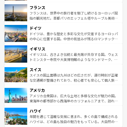
できる。朝目覚めてから夜眠るまで、すべての瞬間を楽し
と文化が詰まったヨーロッパ屈指の旅行先だ。多様な地域
フランス
ませてくれるイタリアで、忘れられない旅をしてみよう！
文化が根付くこの国では、情熱的なフラメンコ、熱気あふ
なお、新着のイタリア情報は
コンテンツ一覧
を参照してほ
れる闘牛、そして美味しいタパスが生活の一部となってい
フランスは、世界中の旅行者を魅了し続けるヨーロッパ屈
しい。
る。首都マドリードの洗練された雰囲気や、バルセロナの
指の観光地だ。首都パリのエッフェル塔やルーブル美術館
アートに溢れた街角から、地方では古代ローマ遺跡や中世
といった象徴的なスポットから、田舎町の古風な美しさま
ドイツ
の城塞都市、穏やかなビーチリゾートまで多彩な表情を見
で、幅広い魅力が詰まっている。華麗な宮殿、歴史的な大
せる。地方によって風土や気候が異なるスペインはその個
聖堂、美しいビーチ、そして豊かな自然が、訪れる者を心
ドイツは、豊かな歴史と多彩な文化が交差するヨーロッパ
性で訪れる人を魅了する。 なお、新着のスペイン情報は
コ
から魅了する。また、フランスは美食の国としても知ら
の中心に位置する国。中世の街並みが残るロマンチック街
ンテンツ一覧
を参照してほしい。
れ、フランス料理はユネスコ無形文化遺産にも登録されて
道から、未来を先取りするようなモダンな都市まで多様な
イギリス
いる。シャンパンの発祥地であるランス、プロヴァンスの
顔を持つこの国は、どこを歩いても飽きることがない。ベ
香り高いラベンダー畑など、多彩な楽しみ方が可能だ。さ
ルリンの文化的活気、バイエルン州のアルプスの絶景、そ
イギリスは、古きよき伝統と最先端が共存する国。ウェス
らに、パリ以外の地域にも魅力が溢れており、どの街角に
してライン川沿いのワイン畑といった風景は必見。ビール
トミンスター寺院や大英博物館のようなランドマーク、歴
も豊かな歴史と文化が息づいている。パリ以外の個性あふ
とソーセージを味わいながら地元の人と過ごす楽しい時間
史ある大学都市、美しい丘陵地帯や牧歌的な風景など、エ
れる地方に足を運ぶとそれぞれで全く異なる文化を体験で
スイス
は、お酒好きな人にはぜひ体験してほしい。 なお、新着の
リアごとに異なる魅力がある。また、優雅なアフタヌーン
きるだろう。 なお、新着のフランス情報は
コンテンツ一覧
ドイツ情報は
コンテンツ一覧
を参照してほしい。
ティー、ビール好きにはたまらない英国パブ、サッカー観
スイスの国土面積は九州ほどの広さだが、運行時刻が正確
を参照してほしい。
戦など、本場だからこそできる体験も豊富。イギリスを旅
な交通網が整備されており、初心者でも安心して個人旅行
して楽しみつくそう。 なお、新着のイギリス情報は
コンテ
を楽しめる。日本同様に時刻表どおりの旅が可能だ。中世
アメリカ
ンツ一覧
を参照してほしい。
の建物がそのまま残る町や、スイスならではのユニークな
博物館もあり、アルプス観光だけでなく町歩きも満喫する
アメリカ合衆国は、広大な土地と多様な文化が魅力の国。
ことができる。国民の所得が高いため物価も高いが、旅行
東海岸の都市部から西海岸のカリフォルニアまで、訪れる
者向けの交通パス提供のサービスもあり、うまく活用すれ
場所ごとに異なる風景と体験が待っている。ニューヨーク
ハワイ
ば市内交通費無料で観光を楽しむこともできる。 なお、新
のような巨大都市は、観光、ショッピング、エンターテイ
着のスイス情報は
コンテンツ一覧
を参照してほしい。
ンメントが詰まった刺激的なスポットだ。一方、アメリカ
年間を通じて温暖な気候に恵まれ、多くの島で構成される
西部には大自然が広がり、グランドキャニオンやイエロー
ハワイは、どの島も独自の魅力をもっている。大自然の神
ストーン国立公園といった絶景が堪能できる。さらに、南
秘を感じたいなら、火山が生み出した壮大な景観を誇るハ