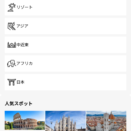
リゾート
アジア
中近東
アフリカ
日本
人気スポット