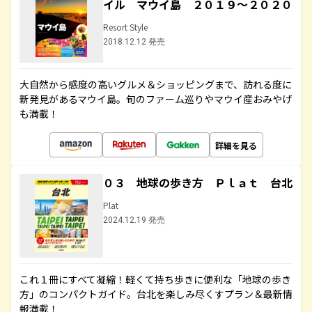
イル マウイ島 ２０１９～２０２０
Resort Style
2018.12.12 発売
大自然から感度の高いグルメ＆ショッピングまで、訪れる度に
新発見があるマウイ島。旬のファーム巡りやマウイ産おみやげ
も満載！
詳細を見る
０３ 地球の歩き方 Ｐｌａｔ 台北
Plat
2024.12.19 発売
これ１冊にすべて凝縮！軽くて持ち歩きに便利な「地球の歩き
方」のコンパクトガイド。台北を楽しみ尽くすプラン＆最新情
報満載！