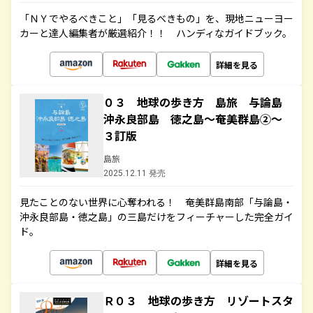
「ＮＹでやるべきこと」「見るべきもの」を、現地ニューヨー
カーと達人編集者が厳選紹介！！ ハンディなガイドブック。
詳細を見る
０３ 地球の歩き方 島旅 与論島
沖永良部島 徳之島～奄美群島②～
３訂版
島旅
2025.12.11 発売
見たことのない世界に心奪われる！ 奄美群島南部「与論島・
沖永良部島・徳之島」の三島だけをフィーチャーした完全ガイ
ド。
詳細を見る
Ｒ０３ 地球の歩き方 リゾートスタ