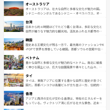
オーストラリア
部のニューオーリンズでは、音楽と美食が融合した独特の
ワイ島は見逃せない。また、定番の観光地といえばオアフ
文化が魅力。旅行者はアメリカの各地域で異なる魅力を楽
島だが、静かな自然を求めるならマウイ島やカウアイ島が
オーストラリアは、壮大な自然と多様な文化が魅力の国。
しみながら、その多様性と豊かな歴史を感じることができ
おすすめ。エメラルドグリーンに輝く海をはじめ、豊かな
シドニーのシンボルであるシドニー・オペラハウス、オー
るだろう。車でのロードトリップや列車の旅も、アメリカ
文化や歴史が息づいている。「アロハスピリット」と呼ば
ストラリア東海岸北部に広がる大サンゴ礁地帯グレートバ
ならではの贅沢な旅のスタイルだ。 なお、新着のアメリカ
台湾
れるおもてなしの心で訪れる人々を迎えてくれるハワイの
リアリーフや大陸中央部にそびえるウルル（エアーズロッ
情報は
コンテンツ一覧
を参照してほしい。
人々、おいしいローカルフードやハワイアンミュージッ
ク）、タスマニアの美しい原生林やケアンズの熱帯雨林な
日本から約４時間ほどでたどり着く台湾は、多彩な文化と
ク、伝統的なフラダンスなど、すべてがハワイの魅力を彩
ど、見どころがたくさん。また、カフェやワイン、オージ
自然が織りなす魅力的な観光地。活気あふれる大都市の台
っている。訪れるたびに新しい発見と感動が待っているハ
ービーフなどの食文化も豊かで、美味しいものであふれて
北やノスタルジックな町並みが人気な九份（ジォウフェ
ワイを、存分に味わってほしい。 なお、新着のハワイ情報
韓国
いる。アクティビティも充実しており、サーフィンやダイ
ン）、静ひつな山岳地帯である台湾東部など、都市の喧騒
は
コンテンツ一覧
を参照してほしい。
ビング、ハイキングなど、アウトドア好きにはたまらな
と山間の静けさが共存しており、訪れる人に新しい発見と
歴史ある王朝文化が残る一方で、最先端のファッションやK
い。オーストラリアの多彩な魅力を存分に味わいつくそ
驚きをもたらしてくれる。また、奥深い台湾の食文化も魅
-POPで世界を席巻している韓国。首都ソウルの宮殿や伝統
う。 なお、新着のオーストラリア情報は
コンテンツ一覧
を
力で、夜市などの屋台グルメから高級料理、ヘルシーで美
家屋が並ぶエリアでは韓国の歴史と文化に浸ることがで
参照してほしい。
ベトナム
容にもいいと評判のスイーツなど、バラエティ豊かな料理
き、地方に足を延ばせば四季折々の自然美を楽しむことが
が味わえる。 なお、新着の台湾情報は
コンテンツ一覧
を参
できる。そして、キムチや焼肉、絶品のストリートフード
豊かな自然と多様な文化が魅力的なベトナム。南北に細長
照してほしい。
まで、さまざまな韓国料理が待っている。夜には、韓国な
く伸びる国土には、広大な田園風景や青々とした山々、世
らではのナイトライフも堪能できる。あたたかいホスピタ
界遺産に登録された壮大な自然景観が点在し、都市部では
タイ
リティに包まれながら、韓国の多彩な魅力を心ゆくまで味
急速な発展と共に伝統が息づく。ハノイの古い町並みやホ
わってみてほしい。 なお、新着の韓国情報は
コンテンツ一
ーチミン市のフランス統治時代の建物も、独特の雰囲気を
タイは、東南アジアに位置する豊かな自然と歴史が息づく
覧
を参照してほしい。
醸し出している。また、バラエティの豊かさとおいしさで
国だ。首都バンコクは高層ビルが立ち並ぶ一方、伝統的な
世界中の食通を魅了してやまないベトナム料理も魅力のひ
寺院や市場がいたるところに点在し、古きよき文化と現代
香港
とつ。フォーやバインミー、ベトナムコーヒーなどは、ぜ
の活気が交差している。北部ではチェンマイなどの山岳地
ひ現地で味わいたい。どの地域を訪れてもあたたかい人々
帯で自然と触れ合い、南部ではプーケットやクラビの美し
アジアと西洋の文化が交わる香港は、特有のエネルギーを
が旅行者を迎えてくれるので、きっと忘れられない旅にな
いビーチでリゾート気分を楽しむことができる。タイ料理
もっている。ヴィクトリア湾に広がる壮大な景色、近未来
るはずだ。 なお、新着のベトナム情報は
コンテンツ一覧
を
は世界的に有名で、屋台から高級レストランまで味覚を刺
的なアートスポット、そして歴史と現代が融合した町並