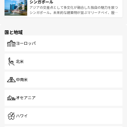
参照してほしい。
シンガポール
激する。気候は一年中温暖で、どの季節にも異なる楽しみ
み、どこを訪れても感動するはず。観光スポットが密集し
が待っている。親しみやすいタイの人々、仏教を中心とし
ており、効率よく見どころを回れるのも魅力。息をのむよ
アジアの交差点として多文化が融合した独自の魅力を放つ
た文化、そして多様な観光資源が、訪れる旅人を魅了し続
うな絶景から文化的な体験まで、香港を存分に楽しみ尽く
シンガポール。未来的な建築物が並ぶマリーナベイ、歴史
ける。 なお、新着のタイ情報は
コンテンツ一覧
を参照して
そう。 なお、新着の香港情報は
コンテンツ一覧
を参照して
と伝統を感じられるエスニックタウン、多数の緑豊かな公
ほしい。
ほしい。
園や自然保護区など、自然が調和した近代的な景観と文化
の多様性あふれるカラフルな町は、どこを歩いても新しい
国と地域
発見がある。さらに、治安のよさや充実した公共交通機関
も、旅行者にとっては魅力的なポイント。グルメも豊富
で、ホーカーズは地元の風情を楽しめる外せないスポット
ヨーロッパ
だ。訪れる人を飽きさせないシンガポールで、多様な魅力
を体感しよう。 なお、新着のシンガポール情報は
コンテン
ツ一覧
を参照してほしい。
北米
中南米
オセアニア
ハワイ