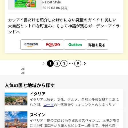
Resort Style
2019.03.06 発売
カウアイ島だけを紹介したほかにない究極のガイド！ 美しい
大自然とレトロな町並み、そして神話が残るガーデン・アイラ
ンドへ
詳細を見る
…
1
2
3
9
AD
AD
人気の国と地域から探す
イタリア
イタリアは歴史、文化、グルメ、自然と多彩な魅力にあふ
れた国。
ローマ
の古代遺跡やフィレンツェのルネッサンス
美術、ヴェネツィアの運河など、歴史あるスポットはもち
スペイン
ろん、トスカーナの美しい田園風景やアマルフィ海岸の絶
景など、自然景観も見逃せない。観光の合間には、本場の
イベリア半島のほぼ80％を占めるスペインは、太陽が降り
ピザやパスタなど、絶品のイタリア料理を堪能することも
注ぐ地中海沿岸から雄大なピレネー山脈まで、多彩な自然