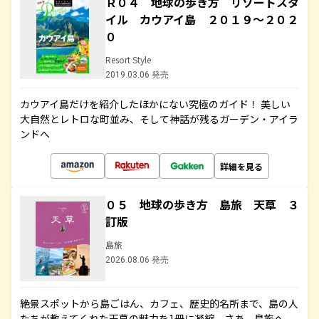
Ｒ０４ 地球の歩き方 リゾートスタ
イル カウアイ島 ２０１９～２０２
０
Resort Style
2019.03.06 発売
カウアイ島だけを紹介したほかにない究極のガイド！ 美しい
大自然とレトロな町並み、そして神話が残るガーデン・アイラ
ンドへ
詳細を見る
０５ 地球の歩き方 島旅 天草 ３
訂版
島旅
2026.08.06 発売
絶景スポットから島ごはん、カフェ、歴史的名所まで、島の人
たちが教えてくれた天草の魅力を1冊に凝縮。さあ、島旅へ。