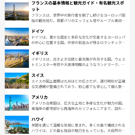
フランスの基本情報と観光ガイド・有名観光スポ
ませてくれるイタリアで、忘れられない旅をしてみよう！
文化が根付くこの国では、情熱的なフラメンコ、熱気あふ
なお、新着のイタリア情報は
コンテンツ一覧
を参照してほ
れる闘牛、そして美味しいタパスが生活の一部となってい
ット
しい。
る。首都マドリードの洗練された雰囲気や、バルセロナの
フランスは、世界中の旅行者を魅了し続けるヨーロッパ屈
アートに溢れた街角から、地方では古代ローマ遺跡や中世
指の観光地だ。首都パリのエッフェル塔やルーブル美術館
の城塞都市、穏やかなビーチリゾートまで多彩な表情を見
といった象徴的なスポットから、田舎町の古風な美しさま
せる。地方によって風土や気候が異なるスペインはその個
ドイツ
で、幅広い魅力が詰まっている。華麗な宮殿、歴史的な大
性で訪れる人を魅了する。 なお、新着のスペイン情報は
コ
聖堂、美しいビーチ、そして豊かな自然が、訪れる者を心
ドイツは、豊かな歴史と多彩な文化が交差するヨーロッパ
ンテンツ一覧
を参照してほしい。
から魅了する。また、フランスは美食の国としても知ら
の中心に位置する国。中世の街並みが残るロマンチック街
れ、フランス料理はユネスコ無形文化遺産にも登録されて
道から、未来を先取りするようなモダンな都市まで多様な
イギリス
いる。シャンパンの発祥地であるランス、プロヴァンスの
顔を持つこの国は、どこを歩いても飽きることがない。ベ
香り高いラベンダー畑など、多彩な楽しみ方が可能だ。さ
ルリンの文化的活気、バイエルン州のアルプスの絶景、そ
イギリスは、古きよき伝統と最先端が共存する国。ウェス
らに、パリ以外の地域にも魅力が溢れており、どの街角に
してライン川沿いのワイン畑といった風景は必見。ビール
トミンスター寺院や大英博物館のようなランドマーク、歴
も豊かな歴史と文化が息づいている。パリ以外の個性あふ
とソーセージを味わいながら地元の人と過ごす楽しい時間
史ある大学都市、美しい丘陵地帯や牧歌的な風景など、エ
れる地方に足を運ぶとそれぞれで全く異なる文化を体験で
スイス
は、お酒好きな人にはぜひ体験してほしい。 なお、新着の
リアごとに異なる魅力がある。また、優雅なアフタヌーン
きるだろう。 なお、新着のフランス情報は
コンテンツ一覧
ドイツ情報は
コンテンツ一覧
を参照してほしい。
ティー、ビール好きにはたまらない英国パブ、サッカー観
スイスの国土面積は九州ほどの広さだが、運行時刻が正確
を参照してほしい。
戦など、本場だからこそできる体験も豊富。イギリスを旅
な交通網が整備されており、初心者でも安心して個人旅行
して楽しみつくそう。 なお、新着のイギリス情報は
コンテ
を楽しめる。日本同様に時刻表どおりの旅が可能だ。中世
アメリカ
ンツ一覧
を参照してほしい。
の建物がそのまま残る町や、スイスならではのユニークな
博物館もあり、アルプス観光だけでなく町歩きも満喫する
アメリカ合衆国は、広大な土地と多様な文化が魅力の国。
ことができる。国民の所得が高いため物価も高いが、旅行
東海岸の都市部から西海岸のカリフォルニアまで、訪れる
者向けの交通パス提供のサービスもあり、うまく活用すれ
場所ごとに異なる風景と体験が待っている。ニューヨーク
ハワイ
ば市内交通費無料で観光を楽しむこともできる。 なお、新
のような巨大都市は、観光、ショッピング、エンターテイ
着のスイス情報は
コンテンツ一覧
を参照してほしい。
ンメントが詰まった刺激的なスポットだ。一方、アメリカ
年間を通じて温暖な気候に恵まれ、多くの島で構成される
西部には大自然が広がり、グランドキャニオンやイエロー
ハワイは、どの島も独自の魅力をもっている。大自然の神