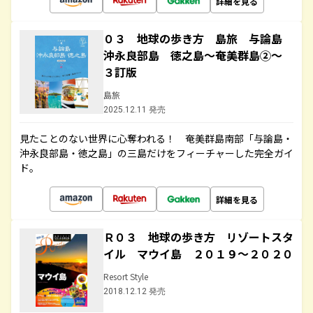
詳細を見る
０３ 地球の歩き方 島旅 与論島
沖永良部島 徳之島～奄美群島②～
３訂版
島旅
2025.12.11 発売
見たことのない世界に心奪われる！ 奄美群島南部「与論島・
沖永良部島・徳之島」の三島だけをフィーチャーした完全ガイ
ド。
詳細を見る
Ｒ０３ 地球の歩き方 リゾートスタ
イル マウイ島 ２０１９～２０２０
Resort Style
2018.12.12 発売