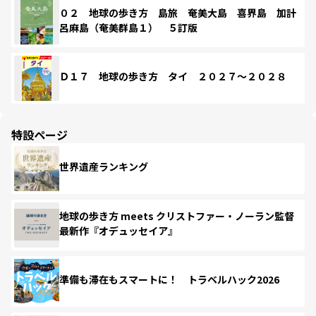
０２ 地球の歩き方 島旅 奄美大島 喜界島 加計
呂麻島（奄美群島１） ５訂版
Ｄ１７ 地球の歩き方 タイ ２０２７～２０２８
特設ページ
世界遺産ランキング
地球の歩き方 meets クリストファー・ノーラン監督
最新作『オデュッセイア』
準備も滞在もスマートに！ トラベルハック2026