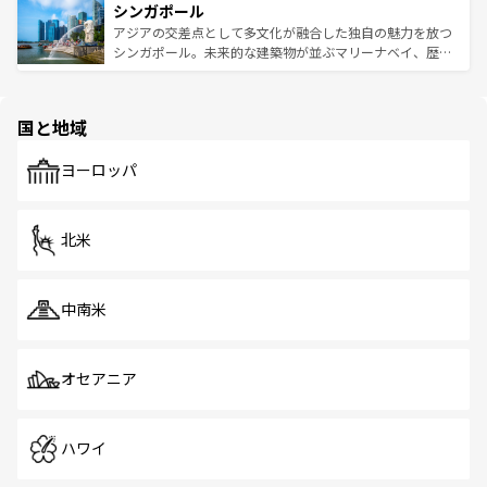
参照してほしい。
シンガポール
激する。気候は一年中温暖で、どの季節にも異なる楽しみ
み、どこを訪れても感動するはず。観光スポットが密集し
が待っている。親しみやすいタイの人々、仏教を中心とし
ており、効率よく見どころを回れるのも魅力。息をのむよ
アジアの交差点として多文化が融合した独自の魅力を放つ
た文化、そして多様な観光資源が、訪れる旅人を魅了し続
うな絶景から文化的な体験まで、香港を存分に楽しみ尽く
シンガポール。未来的な建築物が並ぶマリーナベイ、歴史
ける。 なお、新着のタイ情報は
コンテンツ一覧
を参照して
そう。 なお、新着の香港情報は
コンテンツ一覧
を参照して
と伝統を感じられるエスニックタウン、多数の緑豊かな公
ほしい。
ほしい。
園や自然保護区など、自然が調和した近代的な景観と文化
の多様性あふれるカラフルな町は、どこを歩いても新しい
国と地域
発見がある。さらに、治安のよさや充実した公共交通機関
も、旅行者にとっては魅力的なポイント。グルメも豊富
で、ホーカーズは地元の風情を楽しめる外せないスポット
ヨーロッパ
だ。訪れる人を飽きさせないシンガポールで、多様な魅力
を体感しよう。 なお、新着のシンガポール情報は
コンテン
ツ一覧
を参照してほしい。
北米
中南米
オセアニア
ハワイ