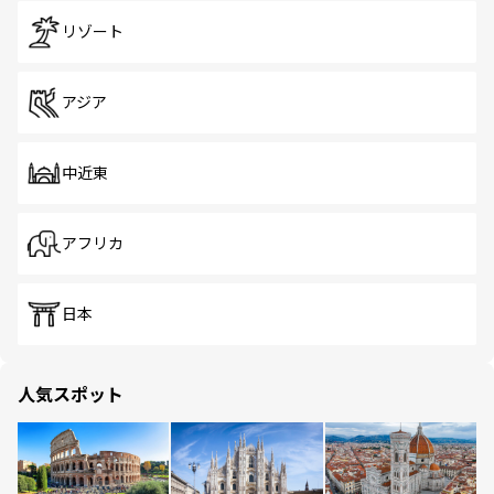
リゾート
アジア
中近東
アフリカ
日本
人気スポット