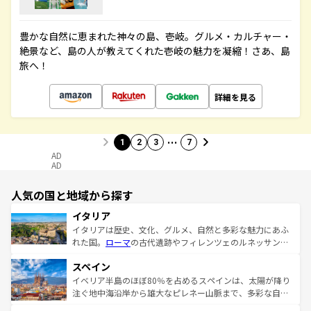
豊かな自然に恵まれた神々の島、壱岐。グルメ・カルチャー・
絶景など、島の人が教えてくれた壱岐の魅力を凝縮！さあ、島
旅へ！
詳細を見る
…
1
2
3
7
AD
AD
人気の国と地域から探す
イタリア
イタリアは歴史、文化、グルメ、自然と多彩な魅力にあふ
れた国。
ローマ
の古代遺跡やフィレンツェのルネッサンス
美術、ヴェネツィアの運河など、歴史あるスポットはもち
スペイン
ろん、トスカーナの美しい田園風景やアマルフィ海岸の絶
景など、自然景観も見逃せない。観光の合間には、本場の
イベリア半島のほぼ80％を占めるスペインは、太陽が降り
ピザやパスタなど、絶品のイタリア料理を堪能することも
注ぐ地中海沿岸から雄大なピレネー山脈まで、多彩な自然
できる。朝目覚めてから夜眠るまで、すべての瞬間を楽し
と文化が詰まったヨーロッパ屈指の旅行先だ。多様な地域