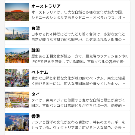
ストーン国立公園といった絶景が堪能できる。さらに、南
秘を感じたいなら、火山が生み出した壮大な景観を誇るハ
オーストラリア
部のニューオーリンズでは、音楽と美食が融合した独特の
ワイ島は見逃せない。また、定番の観光地といえばオアフ
文化が魅力。旅行者はアメリカの各地域で異なる魅力を楽
島だが、静かな自然を求めるならマウイ島やカウアイ島が
オーストラリアは、壮大な自然と多様な文化が魅力の国。
しみながら、その多様性と豊かな歴史を感じることができ
おすすめ。エメラルドグリーンに輝く海をはじめ、豊かな
シドニーのシンボルであるシドニー・オペラハウス、オー
るだろう。車でのロードトリップや列車の旅も、アメリカ
文化や歴史が息づいている。「アロハスピリット」と呼ば
ストラリア東海岸北部に広がる大サンゴ礁地帯グレートバ
ならではの贅沢な旅のスタイルだ。 なお、新着のアメリカ
台湾
れるおもてなしの心で訪れる人々を迎えてくれるハワイの
リアリーフや大陸中央部にそびえるウルル（エアーズロッ
情報は
コンテンツ一覧
を参照してほしい。
人々、おいしいローカルフードやハワイアンミュージッ
ク）、タスマニアの美しい原生林やケアンズの熱帯雨林な
日本から約４時間ほどでたどり着く台湾は、多彩な文化と
ク、伝統的なフラダンスなど、すべてがハワイの魅力を彩
ど、見どころがたくさん。また、カフェやワイン、オージ
自然が織りなす魅力的な観光地。活気あふれる大都市の台
っている。訪れるたびに新しい発見と感動が待っているハ
ービーフなどの食文化も豊かで、美味しいものであふれて
北やノスタルジックな町並みが人気な九份（ジォウフェ
ワイを、存分に味わってほしい。 なお、新着のハワイ情報
韓国
いる。アクティビティも充実しており、サーフィンやダイ
ン）、静ひつな山岳地帯である台湾東部など、都市の喧騒
は
コンテンツ一覧
を参照してほしい。
ビング、ハイキングなど、アウトドア好きにはたまらな
と山間の静けさが共存しており、訪れる人に新しい発見と
歴史ある王朝文化が残る一方で、最先端のファッションやK
い。オーストラリアの多彩な魅力を存分に味わいつくそ
驚きをもたらしてくれる。また、奥深い台湾の食文化も魅
-POPで世界を席巻している韓国。首都ソウルの宮殿や伝統
う。 なお、新着のオーストラリア情報は
コンテンツ一覧
を
力で、夜市などの屋台グルメから高級料理、ヘルシーで美
家屋が並ぶエリアでは韓国の歴史と文化に浸ることがで
参照してほしい。
ベトナム
容にもいいと評判のスイーツなど、バラエティ豊かな料理
き、地方に足を延ばせば四季折々の自然美を楽しむことが
が味わえる。 なお、新着の台湾情報は
コンテンツ一覧
を参
できる。そして、キムチや焼肉、絶品のストリートフード
豊かな自然と多様な文化が魅力的なベトナム。南北に細長
照してほしい。
まで、さまざまな韓国料理が待っている。夜には、韓国な
く伸びる国土には、広大な田園風景や青々とした山々、世
らではのナイトライフも堪能できる。あたたかいホスピタ
界遺産に登録された壮大な自然景観が点在し、都市部では
タイ
リティに包まれながら、韓国の多彩な魅力を心ゆくまで味
急速な発展と共に伝統が息づく。ハノイの古い町並みやホ
わってみてほしい。 なお、新着の韓国情報は
コンテンツ一
ーチミン市のフランス統治時代の建物も、独特の雰囲気を
タイは、東南アジアに位置する豊かな自然と歴史が息づく
覧
を参照してほしい。
醸し出している。また、バラエティの豊かさとおいしさで
国だ。首都バンコクは高層ビルが立ち並ぶ一方、伝統的な
世界中の食通を魅了してやまないベトナム料理も魅力のひ
寺院や市場がいたるところに点在し、古きよき文化と現代
香港
とつ。フォーやバインミー、ベトナムコーヒーなどは、ぜ
の活気が交差している。北部ではチェンマイなどの山岳地
ひ現地で味わいたい。どの地域を訪れてもあたたかい人々
帯で自然と触れ合い、南部ではプーケットやクラビの美し
アジアと西洋の文化が交わる香港は、特有のエネルギーを
が旅行者を迎えてくれるので、きっと忘れられない旅にな
いビーチでリゾート気分を楽しむことができる。タイ料理
もっている。ヴィクトリア湾に広がる壮大な景色、近未来
るはずだ。 なお、新着のベトナム情報は
コンテンツ一覧
を
は世界的に有名で、屋台から高級レストランまで味覚を刺
的なアートスポット、そして歴史と現代が融合した町並