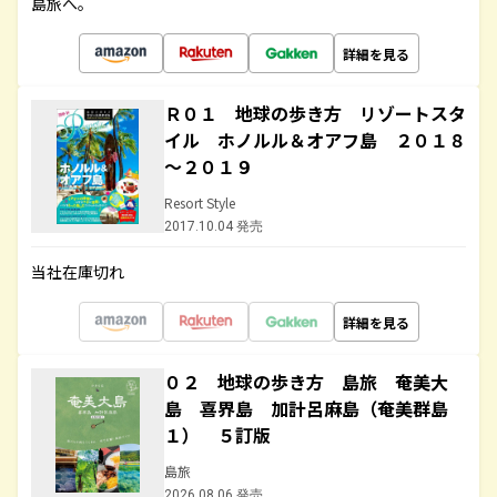
島旅へ。
詳細を見る
Ｒ０１ 地球の歩き方 リゾートスタ
イル ホノルル＆オアフ島 ２０１８
～２０１９
Resort Style
2017.10.04 発売
当社在庫切れ
詳細を見る
０２ 地球の歩き方 島旅 奄美大
島 喜界島 加計呂麻島（奄美群島
１） ５訂版
島旅
2026.08.06 発売