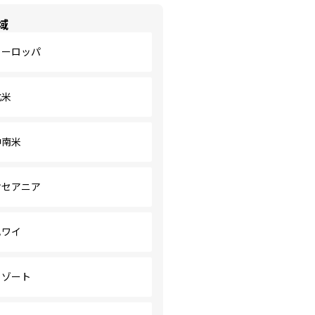
域
ヨーロッパ
北米
中南米
オセアニア
ハワイ
リゾート