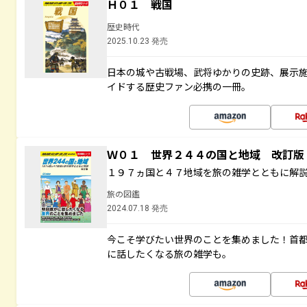
Ｈ０１ 戦国
歴史時代
2025.10.23 発売
日本の城や古戦場、武将ゆかりの史跡、展示
イドする歴史ファン必携の一冊。
Ｗ０１ 世界２４４の国と地域 改訂版
１９７ヵ国と４７地域を旅の雑学とともに解
旅の図鑑
2024.07.18 発売
今こそ学びたい世界のことを集めました！首
に話したくなる旅の雑学も。