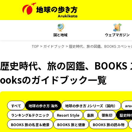
国と地域
ウェブマガジン
TOP
ガイドブック
歴史時代、旅の図鑑、BOOKS スペシャ
歴史時代、旅の図鑑、BOOKS 
ooksのガイドブック一覧
すべて
地球の歩き方 海外
地球の歩き方 Jシリーズ（国内）
aru
ランキング&テクニック
Resort Style
島旅
御朱印
歴史時
BOOKS 旅の名言＆絶景
BOOKS 旅と健康
BOOKS 旅の読み物