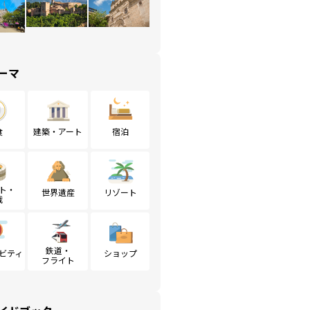
ーマ
食
建築・アート
宿泊
ト・
世界遺産
リゾート
戦
鉄道・
ビティ
ショップ
フライト