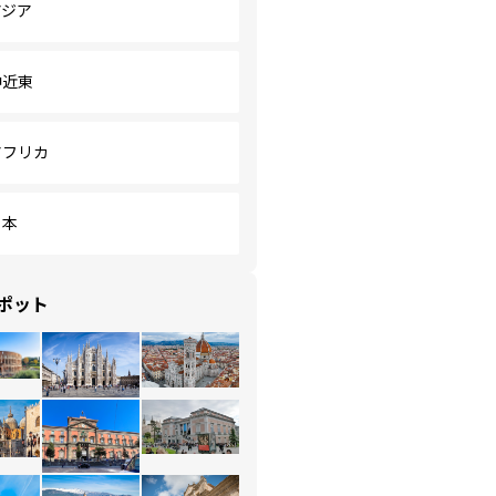
アジア
中近東
アフリカ
日本
ポット