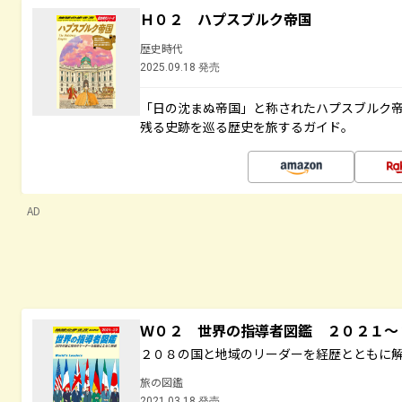
Ｈ０２ ハプスブルク帝国
歴史時代
2025.09.18 発売
「日の沈まぬ帝国」と称されたハプスブルク
残る史跡を巡る歴史を旅するガイド。
AD
Ｗ０２ 世界の指導者図鑑 ２０２１
２０８の国と地域のリーダーを経歴とともに
旅の図鑑
2021.03.18 発売