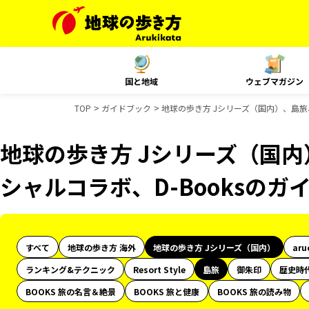
国と地域
ウェブマガジン
TOP
ガイドブック
地球の歩き方 Jシリーズ（国内）、島旅、
地球の歩き方 Jシリーズ（国内）
シャルコラボ、D-Booksのガ
すべて
地球の歩き方 海外
地球の歩き方 Jシリーズ（国内）
aru
ランキング&テクニック
Resort Style
島旅
御朱印
歴史時
BOOKS 旅の名言＆絶景
BOOKS 旅と健康
BOOKS 旅の読み物