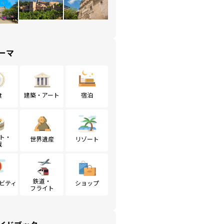
ーマ
食
建築・アート
宿泊
ト・
世界遺産
リゾート
戦
鉄道・
ビティ
ショップ
フライト