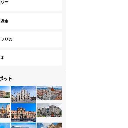
アジア
中近東
アフリカ
日本
ポット