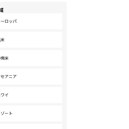
域
ヨーロッパ
北米
中南米
オセアニア
ハワイ
リゾート