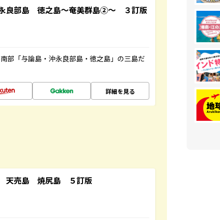
永良部島 徳之島～奄美群島②～ ３訂版
島南部「与論島・沖永良部島・徳之島」の三島だ
詳細を見る
 天売島 焼尻島 ５訂版