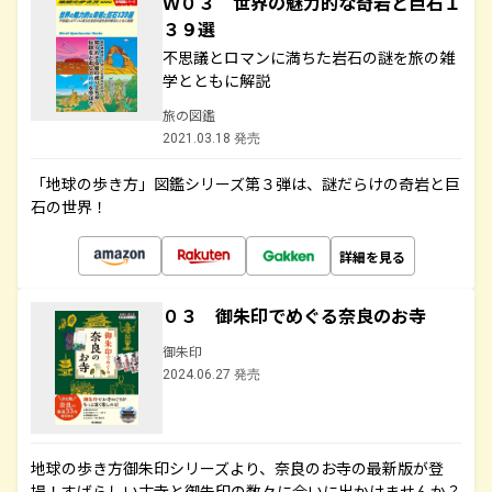
Ｗ０３ 世界の魅力的な奇岩と巨石１
３９選
不思議とロマンに満ちた岩石の謎を旅の雑
学とともに解説
旅の図鑑
2021.03.18 発売
「地球の歩き方」図鑑シリーズ第３弾は、謎だらけの奇岩と巨
石の世界！
詳細を見る
０３ 御朱印でめぐる奈良のお寺
御朱印
2024.06.27 発売
地球の歩き方御朱印シリーズより、奈良のお寺の最新版が登
場！すばらしい古寺と御朱印の数々に合いに出かけませんか？