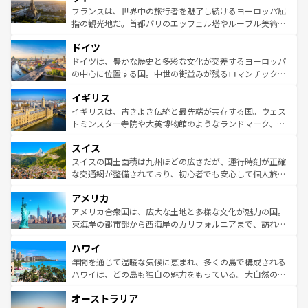
しい。
る。首都マドリードの洗練された雰囲気や、バルセロナの
フランスは、世界中の旅行者を魅了し続けるヨーロッパ屈
アートに溢れた街角から、地方では古代ローマ遺跡や中世
指の観光地だ。首都パリのエッフェル塔やルーブル美術館
の城塞都市、穏やかなビーチリゾートまで多彩な表情を見
といった象徴的なスポットから、田舎町の古風な美しさま
せる。地方によって風土や気候が異なるスペインはその個
ドイツ
で、幅広い魅力が詰まっている。華麗な宮殿、歴史的な大
性で訪れる人を魅了する。 なお、新着のスペイン情報は
コ
聖堂、美しいビーチ、そして豊かな自然が、訪れる者を心
ドイツは、豊かな歴史と多彩な文化が交差するヨーロッパ
ンテンツ一覧
を参照してほしい。
から魅了する。また、フランスは美食の国としても知ら
の中心に位置する国。中世の街並みが残るロマンチック街
れ、フランス料理はユネスコ無形文化遺産にも登録されて
道から、未来を先取りするようなモダンな都市まで多様な
イギリス
いる。シャンパンの発祥地であるランス、プロヴァンスの
顔を持つこの国は、どこを歩いても飽きることがない。ベ
香り高いラベンダー畑など、多彩な楽しみ方が可能だ。さ
ルリンの文化的活気、バイエルン州のアルプスの絶景、そ
イギリスは、古きよき伝統と最先端が共存する国。ウェス
らに、パリ以外の地域にも魅力が溢れており、どの街角に
してライン川沿いのワイン畑といった風景は必見。ビール
トミンスター寺院や大英博物館のようなランドマーク、歴
も豊かな歴史と文化が息づいている。パリ以外の個性あふ
とソーセージを味わいながら地元の人と過ごす楽しい時間
史ある大学都市、美しい丘陵地帯や牧歌的な風景など、エ
れる地方に足を運ぶとそれぞれで全く異なる文化を体験で
スイス
は、お酒好きな人にはぜひ体験してほしい。 なお、新着の
リアごとに異なる魅力がある。また、優雅なアフタヌーン
きるだろう。 なお、新着のフランス情報は
コンテンツ一覧
ドイツ情報は
コンテンツ一覧
を参照してほしい。
ティー、ビール好きにはたまらない英国パブ、サッカー観
スイスの国土面積は九州ほどの広さだが、運行時刻が正確
を参照してほしい。
戦など、本場だからこそできる体験も豊富。イギリスを旅
な交通網が整備されており、初心者でも安心して個人旅行
して楽しみつくそう。 なお、新着のイギリス情報は
コンテ
を楽しめる。日本同様に時刻表どおりの旅が可能だ。中世
アメリカ
ンツ一覧
を参照してほしい。
の建物がそのまま残る町や、スイスならではのユニークな
博物館もあり、アルプス観光だけでなく町歩きも満喫する
アメリカ合衆国は、広大な土地と多様な文化が魅力の国。
ことができる。国民の所得が高いため物価も高いが、旅行
東海岸の都市部から西海岸のカリフォルニアまで、訪れる
者向けの交通パス提供のサービスもあり、うまく活用すれ
場所ごとに異なる風景と体験が待っている。ニューヨーク
ハワイ
ば市内交通費無料で観光を楽しむこともできる。 なお、新
のような巨大都市は、観光、ショッピング、エンターテイ
着のスイス情報は
コンテンツ一覧
を参照してほしい。
ンメントが詰まった刺激的なスポットだ。一方、アメリカ
年間を通じて温暖な気候に恵まれ、多くの島で構成される
西部には大自然が広がり、グランドキャニオンやイエロー
ハワイは、どの島も独自の魅力をもっている。大自然の神
ストーン国立公園といった絶景が堪能できる。さらに、南
秘を感じたいなら、火山が生み出した壮大な景観を誇るハ
オーストラリア
部のニューオーリンズでは、音楽と美食が融合した独特の
ワイ島は見逃せない。また、定番の観光地といえばオアフ