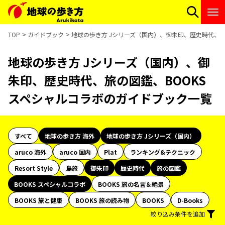
TOP
ガイドブック
地球の歩き方 Jシリーズ（国内）、御朱印、歴史時代、旅
地球の歩き方 Jシリーズ（国内）、御
朱印、歴史時代、旅の図鑑、BOOKS
スペシャルコラボのガイドブック一覧
すべて
地球の歩き方 海外
地球の歩き方 Jシリーズ（国内）
aruco 海外
aruco 国内
Plat
ランキング&テクニック
Resort Style
島旅
御朱印
歴史時代
旅の図鑑
BOOKS スペシャルコラボ
BOOKS 旅の名言＆絶景
BOOKS 旅と健康
BOOKS 旅の読み物
BOOKS
D-Books
絞り込み条件を追加