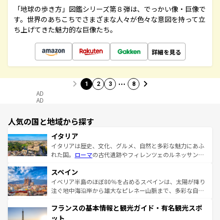
「地球の歩き方」図鑑シリーズ第８弾は、でっかい像・巨像で
す。世界のあちこちでさまざまな人々が色々な意図を持って立
ち上げてきた魅力的な巨像たち。
詳細を見る
…
1
2
3
8
AD
AD
人気の国と地域から探す
イタリア
イタリアは歴史、文化、グルメ、自然と多彩な魅力にあふ
れた国。
ローマ
の古代遺跡やフィレンツェのルネッサンス
美術、ヴェネツィアの運河など、歴史あるスポットはもち
スペイン
ろん、トスカーナの美しい田園風景やアマルフィ海岸の絶
景など、自然景観も見逃せない。観光の合間には、本場の
イベリア半島のほぼ80％を占めるスペインは、太陽が降り
ピザやパスタなど、絶品のイタリア料理を堪能することも
注ぐ地中海沿岸から雄大なピレネー山脈まで、多彩な自然
できる。朝目覚めてから夜眠るまで、すべての瞬間を楽し
と文化が詰まったヨーロッパ屈指の旅行先だ。多様な地域
フランスの基本情報と観光ガイド・有名観光スポ
ませてくれるイタリアで、忘れられない旅をしてみよう！
文化が根付くこの国では、情熱的なフラメンコ、熱気あふ
なお、新着のイタリア情報は
コンテンツ一覧
を参照してほ
れる闘牛、そして美味しいタパスが生活の一部となってい
ット