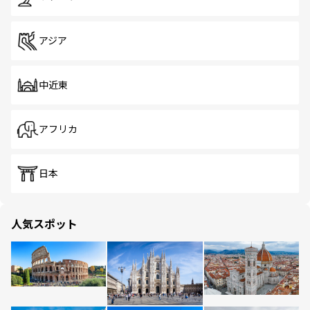
アジア
中近東
アフリカ
日本
人気スポット