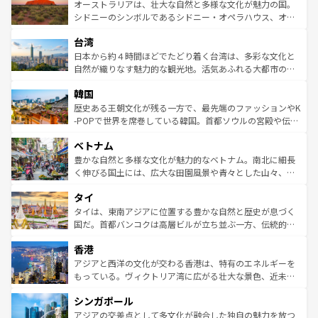
文化が魅力。旅行者はアメリカの各地域で異なる魅力を楽
島だが、静かな自然を求めるならマウイ島やカウアイ島が
オーストラリアは、壮大な自然と多様な文化が魅力の国。
しみながら、その多様性と豊かな歴史を感じることができ
おすすめ。エメラルドグリーンに輝く海をはじめ、豊かな
シドニーのシンボルであるシドニー・オペラハウス、オー
るだろう。車でのロードトリップや列車の旅も、アメリカ
文化や歴史が息づいている。「アロハスピリット」と呼ば
ストラリア東海岸北部に広がる大サンゴ礁地帯グレートバ
ならではの贅沢な旅のスタイルだ。 なお、新着のアメリカ
台湾
れるおもてなしの心で訪れる人々を迎えてくれるハワイの
リアリーフや大陸中央部にそびえるウルル（エアーズロッ
情報は
コンテンツ一覧
を参照してほしい。
人々、おいしいローカルフードやハワイアンミュージッ
ク）、タスマニアの美しい原生林やケアンズの熱帯雨林な
日本から約４時間ほどでたどり着く台湾は、多彩な文化と
ク、伝統的なフラダンスなど、すべてがハワイの魅力を彩
ど、見どころがたくさん。また、カフェやワイン、オージ
自然が織りなす魅力的な観光地。活気あふれる大都市の台
っている。訪れるたびに新しい発見と感動が待っているハ
ービーフなどの食文化も豊かで、美味しいものであふれて
北やノスタルジックな町並みが人気な九份（ジォウフェ
ワイを、存分に味わってほしい。 なお、新着のハワイ情報
韓国
いる。アクティビティも充実しており、サーフィンやダイ
ン）、静ひつな山岳地帯である台湾東部など、都市の喧騒
は
コンテンツ一覧
を参照してほしい。
ビング、ハイキングなど、アウトドア好きにはたまらな
と山間の静けさが共存しており、訪れる人に新しい発見と
歴史ある王朝文化が残る一方で、最先端のファッションやK
い。オーストラリアの多彩な魅力を存分に味わいつくそ
驚きをもたらしてくれる。また、奥深い台湾の食文化も魅
-POPで世界を席巻している韓国。首都ソウルの宮殿や伝統
う。 なお、新着のオーストラリア情報は
コンテンツ一覧
を
力で、夜市などの屋台グルメから高級料理、ヘルシーで美
家屋が並ぶエリアでは韓国の歴史と文化に浸ることがで
参照してほしい。
ベトナム
容にもいいと評判のスイーツなど、バラエティ豊かな料理
き、地方に足を延ばせば四季折々の自然美を楽しむことが
が味わえる。 なお、新着の台湾情報は
コンテンツ一覧
を参
できる。そして、キムチや焼肉、絶品のストリートフード
豊かな自然と多様な文化が魅力的なベトナム。南北に細長
照してほしい。
まで、さまざまな韓国料理が待っている。夜には、韓国な
く伸びる国土には、広大な田園風景や青々とした山々、世
らではのナイトライフも堪能できる。あたたかいホスピタ
界遺産に登録された壮大な自然景観が点在し、都市部では
タイ
リティに包まれながら、韓国の多彩な魅力を心ゆくまで味
急速な発展と共に伝統が息づく。ハノイの古い町並みやホ
わってみてほしい。 なお、新着の韓国情報は
コンテンツ一
ーチミン市のフランス統治時代の建物も、独特の雰囲気を
タイは、東南アジアに位置する豊かな自然と歴史が息づく
覧
を参照してほしい。
醸し出している。また、バラエティの豊かさとおいしさで
国だ。首都バンコクは高層ビルが立ち並ぶ一方、伝統的な
世界中の食通を魅了してやまないベトナム料理も魅力のひ
寺院や市場がいたるところに点在し、古きよき文化と現代
香港
とつ。フォーやバインミー、ベトナムコーヒーなどは、ぜ
の活気が交差している。北部ではチェンマイなどの山岳地
ひ現地で味わいたい。どの地域を訪れてもあたたかい人々
帯で自然と触れ合い、南部ではプーケットやクラビの美し
アジアと西洋の文化が交わる香港は、特有のエネルギーを
が旅行者を迎えてくれるので、きっと忘れられない旅にな
いビーチでリゾート気分を楽しむことができる。タイ料理
もっている。ヴィクトリア湾に広がる壮大な景色、近未来
るはずだ。 なお、新着のベトナム情報は
コンテンツ一覧
を
は世界的に有名で、屋台から高級レストランまで味覚を刺
的なアートスポット、そして歴史と現代が融合した町並
参照してほしい。
シンガポール
激する。気候は一年中温暖で、どの季節にも異なる楽しみ
み、どこを訪れても感動するはず。観光スポットが密集し
が待っている。親しみやすいタイの人々、仏教を中心とし
ており、効率よく見どころを回れるのも魅力。息をのむよ
アジアの交差点として多文化が融合した独自の魅力を放つ