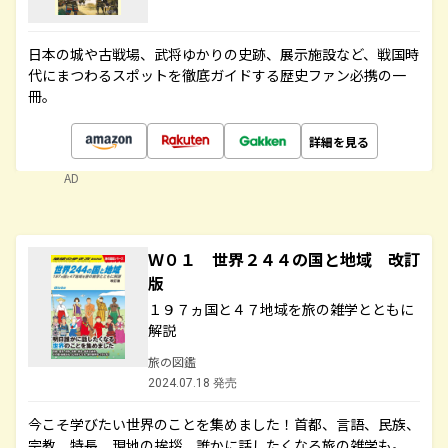
日本の城や古戦場、武将ゆかりの史跡、展示施設など、戦国時
代にまつわるスポットを徹底ガイドする歴史ファン必携の一
冊。
詳細を見る
AD
Ｗ０１ 世界２４４の国と地域 改訂
版
１９７ヵ国と４７地域を旅の雑学とともに
解説
旅の図鑑
2024.07.18 発売
今こそ学びたい世界のことを集めました！首都、言語、民族、
宗教、特長、現地の挨拶、誰かに話したくなる旅の雑学も。