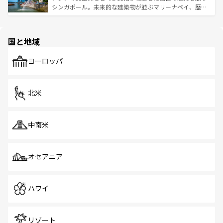
た文化、そして多様な観光資源が、訪れる旅人を魅了し続
うな絶景から文化的な体験まで、香港を存分に楽しみ尽く
シンガポール。未来的な建築物が並ぶマリーナベイ、歴史
ける。 なお、新着のタイ情報は
コンテンツ一覧
を参照して
そう。 なお、新着の香港情報は
コンテンツ一覧
を参照して
と伝統を感じられるエスニックタウン、多数の緑豊かな公
ほしい。
ほしい。
園や自然保護区など、自然が調和した近代的な景観と文化
の多様性あふれるカラフルな町は、どこを歩いても新しい
国と地域
発見がある。さらに、治安のよさや充実した公共交通機関
も、旅行者にとっては魅力的なポイント。グルメも豊富
で、ホーカーズは地元の風情を楽しめる外せないスポット
ヨーロッパ
だ。訪れる人を飽きさせないシンガポールで、多様な魅力
を体感しよう。 なお、新着のシンガポール情報は
コンテン
ツ一覧
を参照してほしい。
北米
中南米
オセアニア
ハワイ
リゾート