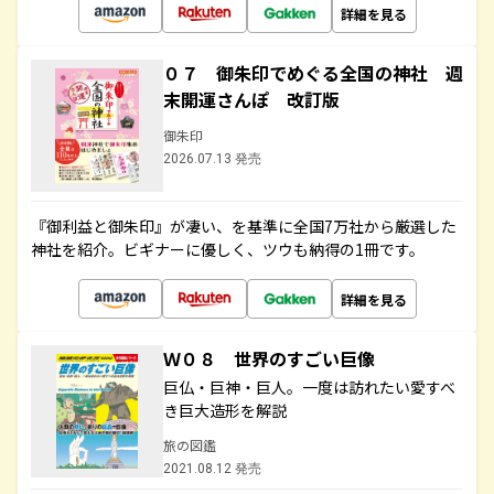
詳細を見る
０７ 御朱印でめぐる全国の神社 週
末開運さんぽ 改訂版
御朱印
2026.07.13 発売
『御利益と御朱印』が凄い、を基準に全国7万社から厳選した
神社を紹介。ビギナーに優しく、ツウも納得の1冊です。
詳細を見る
Ｗ０８ 世界のすごい巨像
巨仏・巨神・巨人。一度は訪れたい愛すべ
き巨大造形を解説
旅の図鑑
2021.08.12 発売