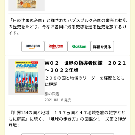
「日の沈まぬ帝国」と称されたハプスブルク帝国の栄光と動乱
の歴史をたどり、今なお各国に残る史跡を巡る歴史を旅するガ
イド。
詳細を見る
Ｗ０２ 世界の指導者図鑑 ２０２１
～２０２２年版
２０８の国と地域のリーダーを経歴ととも
に解説
旅の図鑑
2021.03.18 発売
『世界244の国と地域 １９７ヵ国と４７地域を旅の雑学とと
もに解説』に続く、「地球の歩き方」の図鑑シリーズ第２弾が
登場！