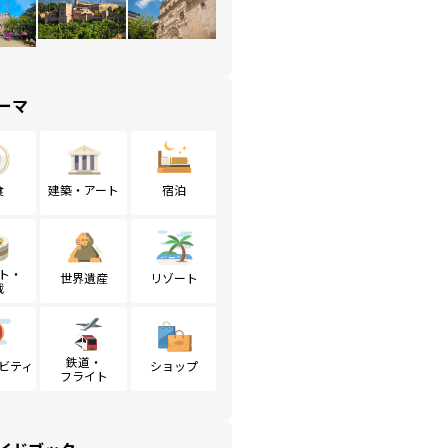
ーマ
食
建築・アート
宿泊
ト・
世界遺産
リゾート
戦
鉄道・
ビティ
ショップ
フライト