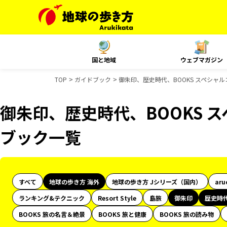
国と地域
ウェブマガジン
TOP
ガイドブック
御朱印、歴史時代、BOOKS スペシャ
御朱印、歴史時代、BOOKS 
ブック一覧
すべて
地球の歩き方 海外
地球の歩き方 Jシリーズ（国内）
aru
ランキング&テクニック
Resort Style
島旅
御朱印
歴史時
BOOKS 旅の名言＆絶景
BOOKS 旅と健康
BOOKS 旅の読み物