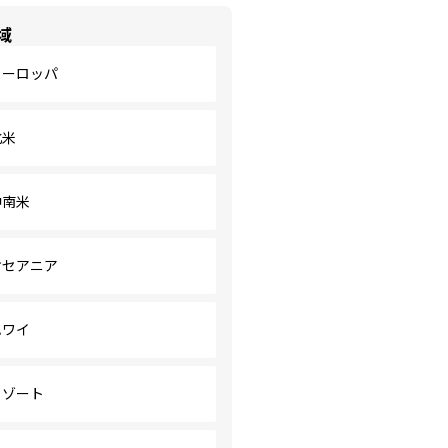
域
ヨーロッパ
北米
中南米
オセアニア
ハワイ
リゾート