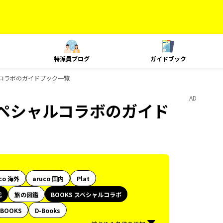
特派員ブログ
ガイドブック
ルコラボのガイドブック一覧
AD
スペシャルコラボのガイド
co 海外
aruco 国内
Plat
代
旅の図鑑
BOOKS スペシャルコラボ
BOOKS
D-Books