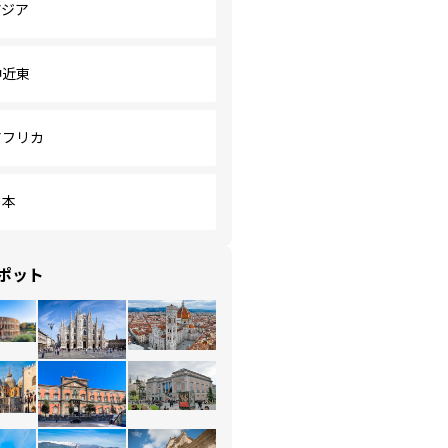
アジア
中近東
アフリカ
日本
ポット