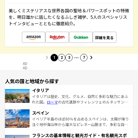
美しくミステリアスな世界各国の聖地＆パワースポットの特徴
を、明日誰かに話したくなるふしぎ雑学、5人のスペシャリス
トインタビューとともに徹底紹介。
詳細を見る
…
1
2
3
7
AD
AD
人気の国と地域から探す
イタリア
イタリアは歴史、文化、グルメ、自然と多彩な魅力にあふ
れた国。
ローマ
の古代遺跡やフィレンツェのルネッサンス
美術、ヴェネツィアの運河など、歴史あるスポットはもち
スペイン
ろん、トスカーナの美しい田園風景やアマルフィ海岸の絶
景など、自然景観も見逃せない。観光の合間には、本場の
イベリア半島のほぼ80％を占めるスペインは、太陽が降り
ピザやパスタなど、絶品のイタリア料理を堪能することも
注ぐ地中海沿岸から雄大なピレネー山脈まで、多彩な自然
できる。朝目覚めてから夜眠るまで、すべての瞬間を楽し
と文化が詰まったヨーロッパ屈指の旅行先だ。多様な地域
フランスの基本情報と観光ガイド・有名観光スポ
ませてくれるイタリアで、忘れられない旅をしてみよう！
文化が根付くこの国では、情熱的なフラメンコ、熱気あふ