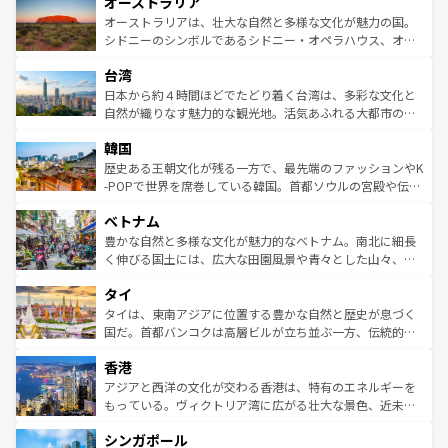
オーストラリア
部のニューオーリンズでは、音楽と美食が融合した独特の
ワイ島は見逃せない。また、定番の観光地といえばオアフ
文化が魅力。旅行者はアメリカの各地域で異なる魅力を楽
島だが、静かな自然を求めるならマウイ島やカウアイ島が
オーストラリアは、壮大な自然と多様な文化が魅力の国。
しみながら、その多様性と豊かな歴史を感じることができ
おすすめ。エメラルドグリーンに輝く海をはじめ、豊かな
シドニーのシンボルであるシドニー・オペラハウス、オー
るだろう。車でのロードトリップや列車の旅も、アメリカ
文化や歴史が息づいている。「アロハスピリット」と呼ば
ストラリア東海岸北部に広がる大サンゴ礁地帯グレートバ
ならではの贅沢な旅のスタイルだ。 なお、新着のアメリカ
台湾
れるおもてなしの心で訪れる人々を迎えてくれるハワイの
リアリーフや大陸中央部にそびえるウルル（エアーズロッ
情報は
コンテンツ一覧
を参照してほしい。
人々、おいしいローカルフードやハワイアンミュージッ
ク）、タスマニアの美しい原生林やケアンズの熱帯雨林な
日本から約４時間ほどでたどり着く台湾は、多彩な文化と
ク、伝統的なフラダンスなど、すべてがハワイの魅力を彩
ど、見どころがたくさん。また、カフェやワイン、オージ
自然が織りなす魅力的な観光地。活気あふれる大都市の台
っている。訪れるたびに新しい発見と感動が待っているハ
ービーフなどの食文化も豊かで、美味しいものであふれて
北やノスタルジックな町並みが人気な九份（ジォウフェ
ワイを、存分に味わってほしい。 なお、新着のハワイ情報
韓国
いる。アクティビティも充実しており、サーフィンやダイ
ン）、静ひつな山岳地帯である台湾東部など、都市の喧騒
は
コンテンツ一覧
を参照してほしい。
ビング、ハイキングなど、アウトドア好きにはたまらな
と山間の静けさが共存しており、訪れる人に新しい発見と
歴史ある王朝文化が残る一方で、最先端のファッションやK
い。オーストラリアの多彩な魅力を存分に味わいつくそ
驚きをもたらしてくれる。また、奥深い台湾の食文化も魅
-POPで世界を席巻している韓国。首都ソウルの宮殿や伝統
う。 なお、新着のオーストラリア情報は
コンテンツ一覧
を
力で、夜市などの屋台グルメから高級料理、ヘルシーで美
家屋が並ぶエリアでは韓国の歴史と文化に浸ることがで
参照してほしい。
ベトナム
容にもいいと評判のスイーツなど、バラエティ豊かな料理
き、地方に足を延ばせば四季折々の自然美を楽しむことが
が味わえる。 なお、新着の台湾情報は
コンテンツ一覧
を参
できる。そして、キムチや焼肉、絶品のストリートフード
豊かな自然と多様な文化が魅力的なベトナム。南北に細長
照してほしい。
まで、さまざまな韓国料理が待っている。夜には、韓国な
く伸びる国土には、広大な田園風景や青々とした山々、世
らではのナイトライフも堪能できる。あたたかいホスピタ
界遺産に登録された壮大な自然景観が点在し、都市部では
タイ
リティに包まれながら、韓国の多彩な魅力を心ゆくまで味
急速な発展と共に伝統が息づく。ハノイの古い町並みやホ
わってみてほしい。 なお、新着の韓国情報は
コンテンツ一
ーチミン市のフランス統治時代の建物も、独特の雰囲気を
タイは、東南アジアに位置する豊かな自然と歴史が息づく
覧
を参照してほしい。
醸し出している。また、バラエティの豊かさとおいしさで
国だ。首都バンコクは高層ビルが立ち並ぶ一方、伝統的な
世界中の食通を魅了してやまないベトナム料理も魅力のひ
寺院や市場がいたるところに点在し、古きよき文化と現代
香港
とつ。フォーやバインミー、ベトナムコーヒーなどは、ぜ
の活気が交差している。北部ではチェンマイなどの山岳地
ひ現地で味わいたい。どの地域を訪れてもあたたかい人々
帯で自然と触れ合い、南部ではプーケットやクラビの美し
アジアと西洋の文化が交わる香港は、特有のエネルギーを
が旅行者を迎えてくれるので、きっと忘れられない旅にな
いビーチでリゾート気分を楽しむことができる。タイ料理
もっている。ヴィクトリア湾に広がる壮大な景色、近未来
るはずだ。 なお、新着のベトナム情報は
コンテンツ一覧
を
は世界的に有名で、屋台から高級レストランまで味覚を刺
的なアートスポット、そして歴史と現代が融合した町並
参照してほしい。
シンガポール
激する。気候は一年中温暖で、どの季節にも異なる楽しみ
み、どこを訪れても感動するはず。観光スポットが密集し