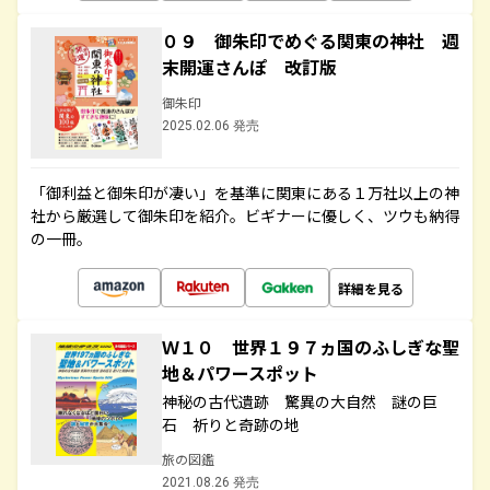
０９ 御朱印でめぐる関東の神社 週
末開運さんぽ 改訂版
御朱印
2025.02.06 発売
「御利益と御朱印が凄い」を基準に関東にある１万社以上の神
社から厳選して御朱印を紹介。ビギナーに優しく、ツウも納得
の一冊。
詳細を見る
Ｗ１０ 世界１９７ヵ国のふしぎな聖
地＆パワースポット
神秘の古代遺跡 驚異の大自然 謎の巨
石 祈りと奇跡の地
旅の図鑑
2021.08.26 発売