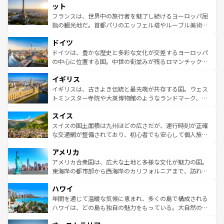
なお、新着のイタリア情報は
コンテンツ一覧
を参照してほ
れる闘牛、そして美味しいタパスが生活の一部となってい
ット
しい。
る。首都マドリードの洗練された雰囲気や、バルセロナの
フランスは、世界中の旅行者を魅了し続けるヨーロッパ屈
アートに溢れた街角から、地方では古代ローマ遺跡や中世
指の観光地だ。首都パリのエッフェル塔やルーブル美術館
の城塞都市、穏やかなビーチリゾートまで多彩な表情を見
といった象徴的なスポットから、田舎町の古風な美しさま
せる。地方によって風土や気候が異なるスペインはその個
ドイツ
で、幅広い魅力が詰まっている。華麗な宮殿、歴史的な大
性で訪れる人を魅了する。 なお、新着のスペイン情報は
コ
聖堂、美しいビーチ、そして豊かな自然が、訪れる者を心
ドイツは、豊かな歴史と多彩な文化が交差するヨーロッパ
ンテンツ一覧
を参照してほしい。
から魅了する。また、フランスは美食の国としても知ら
の中心に位置する国。中世の街並みが残るロマンチック街
れ、フランス料理はユネスコ無形文化遺産にも登録されて
道から、未来を先取りするようなモダンな都市まで多様な
イギリス
いる。シャンパンの発祥地であるランス、プロヴァンスの
顔を持つこの国は、どこを歩いても飽きることがない。ベ
香り高いラベンダー畑など、多彩な楽しみ方が可能だ。さ
ルリンの文化的活気、バイエルン州のアルプスの絶景、そ
イギリスは、古きよき伝統と最先端が共存する国。ウェス
らに、パリ以外の地域にも魅力が溢れており、どの街角に
してライン川沿いのワイン畑といった風景は必見。ビール
トミンスター寺院や大英博物館のようなランドマーク、歴
も豊かな歴史と文化が息づいている。パリ以外の個性あふ
とソーセージを味わいながら地元の人と過ごす楽しい時間
史ある大学都市、美しい丘陵地帯や牧歌的な風景など、エ
れる地方に足を運ぶとそれぞれで全く異なる文化を体験で
スイス
は、お酒好きな人にはぜひ体験してほしい。 なお、新着の
リアごとに異なる魅力がある。また、優雅なアフタヌーン
きるだろう。 なお、新着のフランス情報は
コンテンツ一覧
ドイツ情報は
コンテンツ一覧
を参照してほしい。
ティー、ビール好きにはたまらない英国パブ、サッカー観
スイスの国土面積は九州ほどの広さだが、運行時刻が正確
を参照してほしい。
戦など、本場だからこそできる体験も豊富。イギリスを旅
な交通網が整備されており、初心者でも安心して個人旅行
して楽しみつくそう。 なお、新着のイギリス情報は
コンテ
を楽しめる。日本同様に時刻表どおりの旅が可能だ。中世
アメリカ
ンツ一覧
を参照してほしい。
の建物がそのまま残る町や、スイスならではのユニークな
博物館もあり、アルプス観光だけでなく町歩きも満喫する
アメリカ合衆国は、広大な土地と多様な文化が魅力の国。
ことができる。国民の所得が高いため物価も高いが、旅行
東海岸の都市部から西海岸のカリフォルニアまで、訪れる
者向けの交通パス提供のサービスもあり、うまく活用すれ
場所ごとに異なる風景と体験が待っている。ニューヨーク
ハワイ
ば市内交通費無料で観光を楽しむこともできる。 なお、新
のような巨大都市は、観光、ショッピング、エンターテイ
着のスイス情報は
コンテンツ一覧
を参照してほしい。
ンメントが詰まった刺激的なスポットだ。一方、アメリカ
年間を通じて温暖な気候に恵まれ、多くの島で構成される
西部には大自然が広がり、グランドキャニオンやイエロー
ハワイは、どの島も独自の魅力をもっている。大自然の神
ストーン国立公園といった絶景が堪能できる。さらに、南
秘を感じたいなら、火山が生み出した壮大な景観を誇るハ