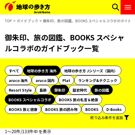
TOP
ガイドブック
御朱印、旅の図鑑、BOOKS スペシャルコラボのガイド
御朱印、旅の図鑑、BOOKS スペシャ
ルコラボのガイドブック一覧
すべて
地球の歩き方 海外
地球の歩き方 Jシリーズ（国内）
aruco 海外
aruco 国内
Plat
ランキング&テクニック
Resort Style
島旅
御朱印
歴史時代
旅の図鑑
BOOKS スペシャルコラボ
BOOKS 旅の名言＆絶景
BOOKS 旅と健康
BOOKS 旅の読み物
BOOKS
D-Books
絞り込み条件を追加
1〜20件/133件中 を表示