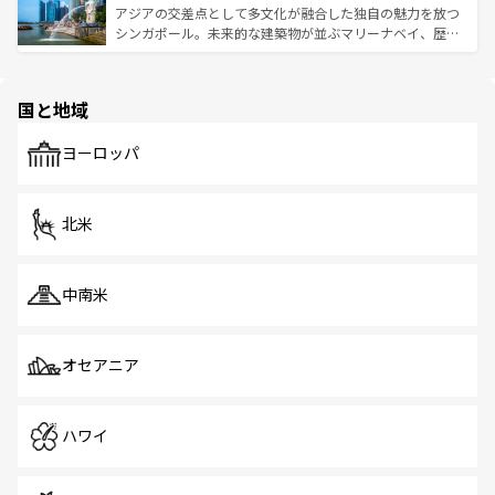
が待っている。親しみやすいタイの人々、仏教を中心とし
ており、効率よく見どころを回れるのも魅力。息をのむよ
アジアの交差点として多文化が融合した独自の魅力を放つ
た文化、そして多様な観光資源が、訪れる旅人を魅了し続
うな絶景から文化的な体験まで、香港を存分に楽しみ尽く
シンガポール。未来的な建築物が並ぶマリーナベイ、歴史
ける。 なお、新着のタイ情報は
コンテンツ一覧
を参照して
そう。 なお、新着の香港情報は
コンテンツ一覧
を参照して
と伝統を感じられるエスニックタウン、多数の緑豊かな公
ほしい。
ほしい。
園や自然保護区など、自然が調和した近代的な景観と文化
の多様性あふれるカラフルな町は、どこを歩いても新しい
国と地域
発見がある。さらに、治安のよさや充実した公共交通機関
も、旅行者にとっては魅力的なポイント。グルメも豊富
で、ホーカーズは地元の風情を楽しめる外せないスポット
ヨーロッパ
だ。訪れる人を飽きさせないシンガポールで、多様な魅力
を体感しよう。 なお、新着のシンガポール情報は
コンテン
ツ一覧
を参照してほしい。
北米
中南米
オセアニア
ハワイ