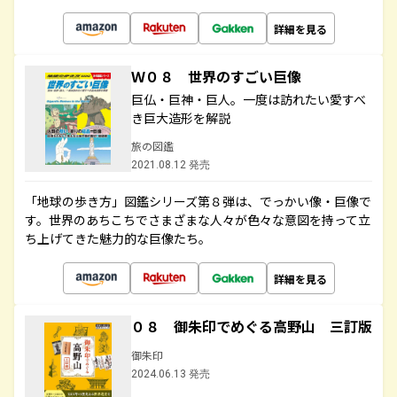
詳細を見る
Ｗ０８ 世界のすごい巨像
巨仏・巨神・巨人。一度は訪れたい愛すべ
き巨大造形を解説
旅の図鑑
2021.08.12 発売
「地球の歩き方」図鑑シリーズ第８弾は、でっかい像・巨像で
す。世界のあちこちでさまざまな人々が色々な意図を持って立
ち上げてきた魅力的な巨像たち。
詳細を見る
０８ 御朱印でめぐる高野山 三訂版
御朱印
2024.06.13 発売