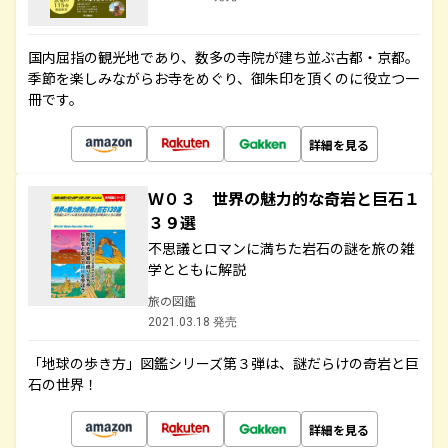
国内屈指の観光地であり、数多の寺院が建ち並ぶ古都・京都。
季節を楽しみながらお寺をめぐり、御朱印を頂くのに役立つ一
冊です。
詳細を見る
Ｗ０３ 世界の魅力的な奇岩と巨石１
３９選
不思議とロマンに満ちた岩石の謎を旅の雑
学とともに解説
旅の図鑑
2021.03.18 発売
「地球の歩き方」図鑑シリーズ第３弾は、謎だらけの奇岩と巨
石の世界！
詳細を見る