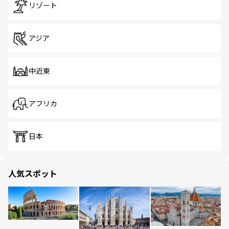
リゾート
アジア
中近東
アフリカ
日本
人気スポット