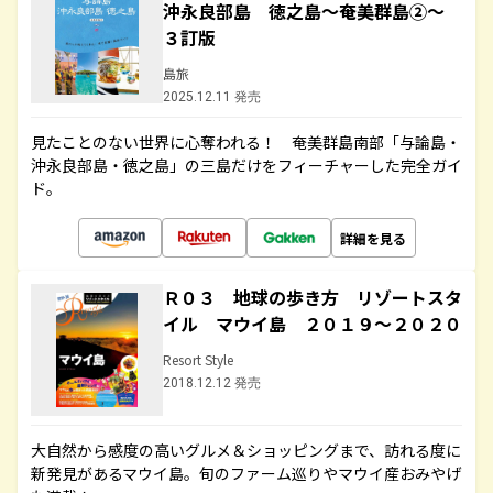
沖永良部島 徳之島～奄美群島②～
３訂版
島旅
2025.12.11 発売
見たことのない世界に心奪われる！ 奄美群島南部「与論島・
沖永良部島・徳之島」の三島だけをフィーチャーした完全ガイ
ド。
詳細を見る
Ｒ０３ 地球の歩き方 リゾートスタ
イル マウイ島 ２０１９～２０２０
Resort Style
2018.12.12 発売
大自然から感度の高いグルメ＆ショッピングまで、訪れる度に
新発見があるマウイ島。旬のファーム巡りやマウイ産おみやげ