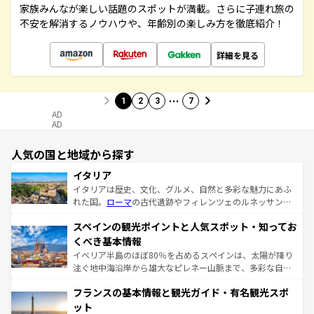
家族みんなが楽しい話題のスポットが満載。さらに子連れ旅の
不安を解消するノウハウや、年齢別の楽しみ方を徹底紹介！
詳細を見る
…
1
2
3
7
AD
AD
人気の国と地域から探す
イタリア
イタリアは歴史、文化、グルメ、自然と多彩な魅力にあふ
れた国。
ローマ
の古代遺跡やフィレンツェのルネッサンス
美術、ヴェネツィアの運河など、歴史あるスポットはもち
スペインの観光ポイントと人気スポット・知ってお
ろん、トスカーナの美しい田園風景やアマルフィ海岸の絶
景など、自然景観も見逃せない。観光の合間には、本場の
くべき基本情報
ピザやパスタなど、絶品のイタリア料理を堪能することも
イベリア半島のほぼ80％を占めるスペインは、太陽が降り
できる。朝目覚めてから夜眠るまで、すべての瞬間を楽し
注ぐ地中海沿岸から雄大なピレネー山脈まで、多彩な自然
ませてくれるイタリアで、忘れられない旅をしてみよう！
と文化が詰まったヨーロッパ屈指の旅行先だ。多様な地域
なお、新着のイタリア情報は
コンテンツ一覧
を参照してほ
フランスの基本情報と観光ガイド・有名観光スポ
文化が根付くこの国では、情熱的なフラメンコ、熱気あふ
しい。
れる闘牛、そして美味しいタパスが生活の一部となってい
ット