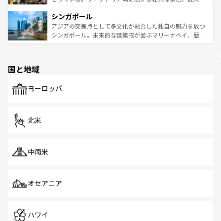
るはずだ。 なお、新着のベトナム情報は
コンテンツ一覧
を
は世界的に有名で、屋台から高級レストランまで味覚を刺
的なアートスポット、そして歴史と現代が融合した町並
参照してほしい。
シンガポール
激する。気候は一年中温暖で、どの季節にも異なる楽しみ
み、どこを訪れても感動するはず。観光スポットが密集し
が待っている。親しみやすいタイの人々、仏教を中心とし
ており、効率よく見どころを回れるのも魅力。息をのむよ
アジアの交差点として多文化が融合した独自の魅力を放つ
た文化、そして多様な観光資源が、訪れる旅人を魅了し続
うな絶景から文化的な体験まで、香港を存分に楽しみ尽く
シンガポール。未来的な建築物が並ぶマリーナベイ、歴史
ける。 なお、新着のタイ情報は
コンテンツ一覧
を参照して
そう。 なお、新着の香港情報は
コンテンツ一覧
を参照して
と伝統を感じられるエスニックタウン、多数の緑豊かな公
ほしい。
ほしい。
園や自然保護区など、自然が調和した近代的な景観と文化
の多様性あふれるカラフルな町は、どこを歩いても新しい
国と地域
発見がある。さらに、治安のよさや充実した公共交通機関
も、旅行者にとっては魅力的なポイント。グルメも豊富
で、ホーカーズは地元の風情を楽しめる外せないスポット
ヨーロッパ
だ。訪れる人を飽きさせないシンガポールで、多様な魅力
を体感しよう。 なお、新着のシンガポール情報は
コンテン
ツ一覧
を参照してほしい。
北米
中南米
オセアニア
ハワイ