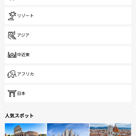
リゾート
アジア
中近東
アフリカ
日本
人気スポット