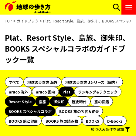
TOP
ガイドブック
Plat、Resort Style、島旅、御朱印、BOOKS スペ
Plat、Resort Style、島旅、御朱印、
BOOKS スペシャルコラボのガイドブ
ック一覧
すべて
地球の歩き方 海外
地球の歩き方 Jシリーズ（国内）
aruco 海外
aruco 国内
Plat
ランキング&テクニック
Resort Style
島旅
御朱印
歴史時代
旅の図鑑
BOOKS スペシャルコラボ
BOOKS 旅の名言＆絶景
BOOKS 旅と健康
BOOKS 旅の読み物
BOOKS
D-Books
絞り込み条件を追加