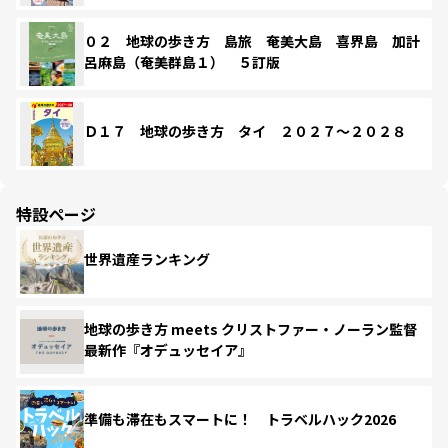
０２ 地球の歩き方 島旅 奄美大島 喜界島 加計
呂麻島（奄美群島１） ５訂版
Ｄ１７ 地球の歩き方 タイ ２０２７～２０２８
特設ページ
世界遺産ランキング
地球の歩き方 meets クリストファー・ノーラン監督
最新作『オデュッセイア』
準備も滞在もスマートに！ トラベルハック2026