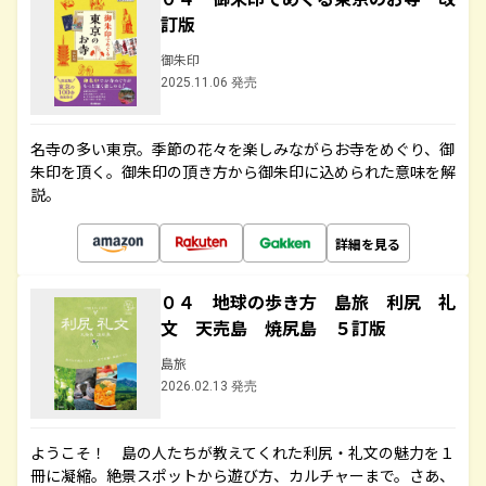
訂版
御朱印
2025.11.06 発売
名寺の多い東京。季節の花々を楽しみながらお寺をめぐり、御
朱印を頂く。御朱印の頂き方から御朱印に込められた意味を解
説。
詳細を見る
０４ 地球の歩き方 島旅 利尻 礼
文 天売島 焼尻島 ５訂版
島旅
2026.02.13 発売
ようこそ！ 島の人たちが教えてくれた利尻・礼文の魅力を１
冊に凝縮。絶景スポットから遊び方、カルチャーまで。さあ、