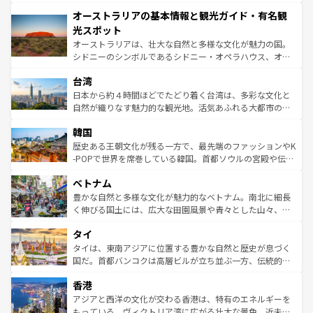
ストーン国立公園といった絶景が堪能できる。さらに、南
秘を感じたいなら、火山が生み出した壮大な景観を誇るハ
オーストラリアの基本情報と観光ガイド・有名観
部のニューオーリンズでは、音楽と美食が融合した独特の
ワイ島は見逃せない。また、定番の観光地といえばオアフ
文化が魅力。旅行者はアメリカの各地域で異なる魅力を楽
島だが、静かな自然を求めるならマウイ島やカウアイ島が
光スポット
しみながら、その多様性と豊かな歴史を感じることができ
おすすめ。エメラルドグリーンに輝く海をはじめ、豊かな
オーストラリアは、壮大な自然と多様な文化が魅力の国。
るだろう。車でのロードトリップや列車の旅も、アメリカ
文化や歴史が息づいている。「アロハスピリット」と呼ば
シドニーのシンボルであるシドニー・オペラハウス、オー
ならではの贅沢な旅のスタイルだ。 なお、新着のアメリカ
れるおもてなしの心で訪れる人々を迎えてくれるハワイの
ストラリア東海岸北部に広がる大サンゴ礁地帯グレートバ
情報は
コンテンツ一覧
を参照してほしい。
人々、おいしいローカルフードやハワイアンミュージッ
台湾
リアリーフや大陸中央部にそびえるウルル（エアーズロッ
ク、伝統的なフラダンスなど、すべてがハワイの魅力を彩
ク）、タスマニアの美しい原生林やケアンズの熱帯雨林な
日本から約４時間ほどでたどり着く台湾は、多彩な文化と
っている。訪れるたびに新しい発見と感動が待っているハ
ど、見どころがたくさん。また、カフェやワイン、オージ
自然が織りなす魅力的な観光地。活気あふれる大都市の台
ワイを、存分に味わってほしい。 なお、新着のハワイ情報
ービーフなどの食文化も豊かで、美味しいものであふれて
北やノスタルジックな町並みが人気な九份（ジォウフェ
は
コンテンツ一覧
を参照してほしい。
韓国
いる。アクティビティも充実しており、サーフィンやダイ
ン）、静ひつな山岳地帯である台湾東部など、都市の喧騒
ビング、ハイキングなど、アウトドア好きにはたまらな
と山間の静けさが共存しており、訪れる人に新しい発見と
歴史ある王朝文化が残る一方で、最先端のファッションやK
い。オーストラリアの多彩な魅力を存分に味わいつくそ
驚きをもたらしてくれる。また、奥深い台湾の食文化も魅
-POPで世界を席巻している韓国。首都ソウルの宮殿や伝統
う。 なお、新着のオーストラリア情報は
コンテンツ一覧
を
力で、夜市などの屋台グルメから高級料理、ヘルシーで美
家屋が並ぶエリアでは韓国の歴史と文化に浸ることがで
参照してほしい。
ベトナム
容にもいいと評判のスイーツなど、バラエティ豊かな料理
き、地方に足を延ばせば四季折々の自然美を楽しむことが
が味わえる。 なお、新着の台湾情報は
コンテンツ一覧
を参
できる。そして、キムチや焼肉、絶品のストリートフード
豊かな自然と多様な文化が魅力的なベトナム。南北に細長
照してほしい。
まで、さまざまな韓国料理が待っている。夜には、韓国な
く伸びる国土には、広大な田園風景や青々とした山々、世
らではのナイトライフも堪能できる。あたたかいホスピタ
界遺産に登録された壮大な自然景観が点在し、都市部では
タイ
リティに包まれながら、韓国の多彩な魅力を心ゆくまで味
急速な発展と共に伝統が息づく。ハノイの古い町並みやホ
わってみてほしい。 なお、新着の韓国情報は
コンテンツ一
ーチミン市のフランス統治時代の建物も、独特の雰囲気を
タイは、東南アジアに位置する豊かな自然と歴史が息づく
覧
を参照してほしい。
醸し出している。また、バラエティの豊かさとおいしさで
国だ。首都バンコクは高層ビルが立ち並ぶ一方、伝統的な
世界中の食通を魅了してやまないベトナム料理も魅力のひ
寺院や市場がいたるところに点在し、古きよき文化と現代
香港
とつ。フォーやバインミー、ベトナムコーヒーなどは、ぜ
の活気が交差している。北部ではチェンマイなどの山岳地
ひ現地で味わいたい。どの地域を訪れてもあたたかい人々
帯で自然と触れ合い、南部ではプーケットやクラビの美し
アジアと西洋の文化が交わる香港は、特有のエネルギーを
が旅行者を迎えてくれるので、きっと忘れられない旅にな
いビーチでリゾート気分を楽しむことができる。タイ料理
もっている。ヴィクトリア湾に広がる壮大な景色、近未来