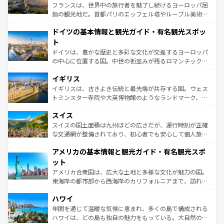
る。首都マドリードの洗練された雰囲気や、バルセロナの
フランスは、世界中の旅行者を魅了し続けるヨーロッパ屈
アートに溢れた街角から、地方では古代ローマ遺跡や中世
指の観光地だ。首都パリのエッフェル塔やルーブル美術館
の城塞都市、穏やかなビーチリゾートまで多彩な表情を見
といった象徴的なスポットから、田舎町の古風な美しさま
せる。地方によって風土や気候が異なるスペインはその個
ドイツの基本情報と観光ガイド・有名観光スポッ
で、幅広い魅力が詰まっている。華麗な宮殿、歴史的な大
性で訪れる人を魅了する。 なお、新着のスペイン情報は
コ
聖堂、美しいビーチ、そして豊かな自然が、訪れる者を心
ト
ンテンツ一覧
を参照してほしい。
から魅了する。また、フランスは美食の国としても知ら
ドイツは、豊かな歴史と多彩な文化が交差するヨーロッパ
れ、フランス料理はユネスコ無形文化遺産にも登録されて
の中心に位置する国。中世の街並みが残るロマンチック街
いる。シャンパンの発祥地であるランス、プロヴァンスの
道から、未来を先取りするようなモダンな都市まで多様な
香り高いラベンダー畑など、多彩な楽しみ方が可能だ。さ
イギリス
顔を持つこの国は、どこを歩いても飽きることがない。ベ
らに、パリ以外の地域にも魅力が溢れており、どの街角に
ルリンの文化的活気、バイエルン州のアルプスの絶景、そ
イギリスは、古きよき伝統と最先端が共存する国。ウェス
も豊かな歴史と文化が息づいている。パリ以外の個性あふ
してライン川沿いのワイン畑といった風景は必見。ビール
トミンスター寺院や大英博物館のようなランドマーク、歴
れる地方に足を運ぶとそれぞれで全く異なる文化を体験で
とソーセージを味わいながら地元の人と過ごす楽しい時間
史ある大学都市、美しい丘陵地帯や牧歌的な風景など、エ
きるだろう。 なお、新着のフランス情報は
コンテンツ一覧
スイス
は、お酒好きな人にはぜひ体験してほしい。 なお、新着の
リアごとに異なる魅力がある。また、優雅なアフタヌーン
を参照してほしい。
ドイツ情報は
コンテンツ一覧
を参照してほしい。
ティー、ビール好きにはたまらない英国パブ、サッカー観
スイスの国土面積は九州ほどの広さだが、運行時刻が正確
戦など、本場だからこそできる体験も豊富。イギリスを旅
な交通網が整備されており、初心者でも安心して個人旅行
して楽しみつくそう。 なお、新着のイギリス情報は
コンテ
を楽しめる。日本同様に時刻表どおりの旅が可能だ。中世
アメリカの基本情報と観光ガイド・有名観光スポ
ンツ一覧
を参照してほしい。
の建物がそのまま残る町や、スイスならではのユニークな
博物館もあり、アルプス観光だけでなく町歩きも満喫する
ット
ことができる。国民の所得が高いため物価も高いが、旅行
アメリカ合衆国は、広大な土地と多様な文化が魅力の国。
者向けの交通パス提供のサービスもあり、うまく活用すれ
東海岸の都市部から西海岸のカリフォルニアまで、訪れる
ば市内交通費無料で観光を楽しむこともできる。 なお、新
場所ごとに異なる風景と体験が待っている。ニューヨーク
着のスイス情報は
コンテンツ一覧
を参照してほしい。
ハワイ
のような巨大都市は、観光、ショッピング、エンターテイ
ンメントが詰まった刺激的なスポットだ。一方、アメリカ
年間を通じて温暖な気候に恵まれ、多くの島で構成される
西部には大自然が広がり、グランドキャニオンやイエロー
ハワイは、どの島も独自の魅力をもっている。大自然の神