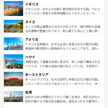
イギリス
いる。シャンパンの発祥地であるランス、プロヴァンスの
顔を持つこの国は、どこを歩いても飽きることがない。ベ
香り高いラベンダー畑など、多彩な楽しみ方が可能だ。さ
ルリンの文化的活気、バイエルン州のアルプスの絶景、そ
イギリスは、古きよき伝統と最先端が共存する国。ウェス
らに、パリ以外の地域にも魅力が溢れており、どの街角に
してライン川沿いのワイン畑といった風景は必見。ビール
トミンスター寺院や大英博物館のようなランドマーク、歴
も豊かな歴史と文化が息づいている。パリ以外の個性あふ
とソーセージを味わいながら地元の人と過ごす楽しい時間
史ある大学都市、美しい丘陵地帯や牧歌的な風景など、エ
れる地方に足を運ぶとそれぞれで全く異なる文化を体験で
スイス
は、お酒好きな人にはぜひ体験してほしい。 なお、新着の
リアごとに異なる魅力がある。また、優雅なアフタヌーン
きるだろう。 なお、新着のフランス情報は
コンテンツ一覧
ドイツ情報は
コンテンツ一覧
を参照してほしい。
ティー、ビール好きにはたまらない英国パブ、サッカー観
スイスの国土面積は九州ほどの広さだが、運行時刻が正確
を参照してほしい。
戦など、本場だからこそできる体験も豊富。イギリスを旅
な交通網が整備されており、初心者でも安心して個人旅行
して楽しみつくそう。 なお、新着のイギリス情報は
コンテ
を楽しめる。日本同様に時刻表どおりの旅が可能だ。中世
アメリカ
ンツ一覧
を参照してほしい。
の建物がそのまま残る町や、スイスならではのユニークな
博物館もあり、アルプス観光だけでなく町歩きも満喫する
アメリカ合衆国は、広大な土地と多様な文化が魅力の国。
ことができる。国民の所得が高いため物価も高いが、旅行
東海岸の都市部から西海岸のカリフォルニアまで、訪れる
者向けの交通パス提供のサービスもあり、うまく活用すれ
場所ごとに異なる風景と体験が待っている。ニューヨーク
ハワイ
ば市内交通費無料で観光を楽しむこともできる。 なお、新
のような巨大都市は、観光、ショッピング、エンターテイ
着のスイス情報は
コンテンツ一覧
を参照してほしい。
ンメントが詰まった刺激的なスポットだ。一方、アメリカ
年間を通じて温暖な気候に恵まれ、多くの島で構成される
西部には大自然が広がり、グランドキャニオンやイエロー
ハワイは、どの島も独自の魅力をもっている。大自然の神
ストーン国立公園といった絶景が堪能できる。さらに、南
秘を感じたいなら、火山が生み出した壮大な景観を誇るハ
オーストラリア
部のニューオーリンズでは、音楽と美食が融合した独特の
ワイ島は見逃せない。また、定番の観光地といえばオアフ
文化が魅力。旅行者はアメリカの各地域で異なる魅力を楽
島だが、静かな自然を求めるならマウイ島やカウアイ島が
オーストラリアは、壮大な自然と多様な文化が魅力の国。
しみながら、その多様性と豊かな歴史を感じることができ
おすすめ。エメラルドグリーンに輝く海をはじめ、豊かな
シドニーのシンボルであるシドニー・オペラハウス、オー
るだろう。車でのロードトリップや列車の旅も、アメリカ
文化や歴史が息づいている。「アロハスピリット」と呼ば
ストラリア東海岸北部に広がる大サンゴ礁地帯グレートバ
ならではの贅沢な旅のスタイルだ。 なお、新着のアメリカ
台湾
れるおもてなしの心で訪れる人々を迎えてくれるハワイの
リアリーフや大陸中央部にそびえるウルル（エアーズロッ
情報は
コンテンツ一覧
を参照してほしい。
人々、おいしいローカルフードやハワイアンミュージッ
ク）、タスマニアの美しい原生林やケアンズの熱帯雨林な
日本から約４時間ほどでたどり着く台湾は、多彩な文化と
ク、伝統的なフラダンスなど、すべてがハワイの魅力を彩
ど、見どころがたくさん。また、カフェやワイン、オージ
自然が織りなす魅力的な観光地。活気あふれる大都市の台
っている。訪れるたびに新しい発見と感動が待っているハ
ービーフなどの食文化も豊かで、美味しいものであふれて
北やノスタルジックな町並みが人気な九份（ジォウフェ