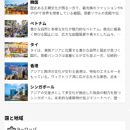
ワイを、存分に味わってほしい。 なお、新着のハワイ情報
韓国
いる。アクティビティも充実しており、サーフィンやダイ
ン）、静ひつな山岳地帯である台湾東部など、都市の喧騒
は
コンテンツ一覧
を参照してほしい。
ビング、ハイキングなど、アウトドア好きにはたまらな
と山間の静けさが共存しており、訪れる人に新しい発見と
歴史ある王朝文化が残る一方で、最先端のファッションやK
い。オーストラリアの多彩な魅力を存分に味わいつくそ
驚きをもたらしてくれる。また、奥深い台湾の食文化も魅
-POPで世界を席巻している韓国。首都ソウルの宮殿や伝統
う。 なお、新着のオーストラリア情報は
コンテンツ一覧
を
力で、夜市などの屋台グルメから高級料理、ヘルシーで美
家屋が並ぶエリアでは韓国の歴史と文化に浸ることがで
参照してほしい。
ベトナム
容にもいいと評判のスイーツなど、バラエティ豊かな料理
き、地方に足を延ばせば四季折々の自然美を楽しむことが
が味わえる。 なお、新着の台湾情報は
コンテンツ一覧
を参
できる。そして、キムチや焼肉、絶品のストリートフード
豊かな自然と多様な文化が魅力的なベトナム。南北に細長
照してほしい。
まで、さまざまな韓国料理が待っている。夜には、韓国な
く伸びる国土には、広大な田園風景や青々とした山々、世
らではのナイトライフも堪能できる。あたたかいホスピタ
界遺産に登録された壮大な自然景観が点在し、都市部では
タイ
リティに包まれながら、韓国の多彩な魅力を心ゆくまで味
急速な発展と共に伝統が息づく。ハノイの古い町並みやホ
わってみてほしい。 なお、新着の韓国情報は
コンテンツ一
ーチミン市のフランス統治時代の建物も、独特の雰囲気を
タイは、東南アジアに位置する豊かな自然と歴史が息づく
覧
を参照してほしい。
醸し出している。また、バラエティの豊かさとおいしさで
国だ。首都バンコクは高層ビルが立ち並ぶ一方、伝統的な
世界中の食通を魅了してやまないベトナム料理も魅力のひ
寺院や市場がいたるところに点在し、古きよき文化と現代
香港
とつ。フォーやバインミー、ベトナムコーヒーなどは、ぜ
の活気が交差している。北部ではチェンマイなどの山岳地
ひ現地で味わいたい。どの地域を訪れてもあたたかい人々
帯で自然と触れ合い、南部ではプーケットやクラビの美し
アジアと西洋の文化が交わる香港は、特有のエネルギーを
が旅行者を迎えてくれるので、きっと忘れられない旅にな
いビーチでリゾート気分を楽しむことができる。タイ料理
もっている。ヴィクトリア湾に広がる壮大な景色、近未来
るはずだ。 なお、新着のベトナム情報は
コンテンツ一覧
を
は世界的に有名で、屋台から高級レストランまで味覚を刺
的なアートスポット、そして歴史と現代が融合した町並
参照してほしい。
シンガポール
激する。気候は一年中温暖で、どの季節にも異なる楽しみ
み、どこを訪れても感動するはず。観光スポットが密集し
が待っている。親しみやすいタイの人々、仏教を中心とし
ており、効率よく見どころを回れるのも魅力。息をのむよ
アジアの交差点として多文化が融合した独自の魅力を放つ
た文化、そして多様な観光資源が、訪れる旅人を魅了し続
うな絶景から文化的な体験まで、香港を存分に楽しみ尽く
シンガポール。未来的な建築物が並ぶマリーナベイ、歴史
ける。 なお、新着のタイ情報は
コンテンツ一覧
を参照して
そう。 なお、新着の香港情報は
コンテンツ一覧
を参照して
と伝統を感じられるエスニックタウン、多数の緑豊かな公
ほしい。
ほしい。
園や自然保護区など、自然が調和した近代的な景観と文化
の多様性あふれるカラフルな町は、どこを歩いても新しい
国と地域
発見がある。さらに、治安のよさや充実した公共交通機関
も、旅行者にとっては魅力的なポイント。グルメも豊富
で、ホーカーズは地元の風情を楽しめる外せないスポット
ヨーロッパ