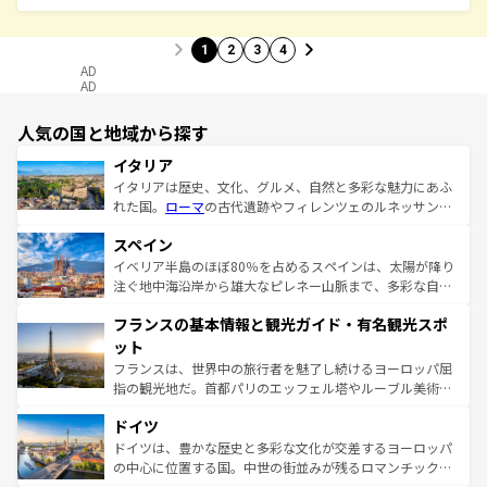
1
2
3
4
AD
AD
人気の国と地域から探す
イタリア
イタリアは歴史、文化、グルメ、自然と多彩な魅力にあふ
れた国。
ローマ
の古代遺跡やフィレンツェのルネッサンス
美術、ヴェネツィアの運河など、歴史あるスポットはもち
スペイン
ろん、トスカーナの美しい田園風景やアマルフィ海岸の絶
景など、自然景観も見逃せない。観光の合間には、本場の
イベリア半島のほぼ80％を占めるスペインは、太陽が降り
ピザやパスタなど、絶品のイタリア料理を堪能することも
注ぐ地中海沿岸から雄大なピレネー山脈まで、多彩な自然
できる。朝目覚めてから夜眠るまで、すべての瞬間を楽し
と文化が詰まったヨーロッパ屈指の旅行先だ。多様な地域
フランスの基本情報と観光ガイド・有名観光スポ
ませてくれるイタリアで、忘れられない旅をしてみよう！
文化が根付くこの国では、情熱的なフラメンコ、熱気あふ
なお、新着のイタリア情報は
コンテンツ一覧
を参照してほ
れる闘牛、そして美味しいタパスが生活の一部となってい
ット
しい。
る。首都マドリードの洗練された雰囲気や、バルセロナの
フランスは、世界中の旅行者を魅了し続けるヨーロッパ屈
アートに溢れた街角から、地方では古代ローマ遺跡や中世
指の観光地だ。首都パリのエッフェル塔やルーブル美術館
の城塞都市、穏やかなビーチリゾートまで多彩な表情を見
といった象徴的なスポットから、田舎町の古風な美しさま
せる。地方によって風土や気候が異なるスペインはその個
ドイツ
で、幅広い魅力が詰まっている。華麗な宮殿、歴史的な大
性で訪れる人を魅了する。 なお、新着のスペイン情報は
コ
聖堂、美しいビーチ、そして豊かな自然が、訪れる者を心
ドイツは、豊かな歴史と多彩な文化が交差するヨーロッパ
ンテンツ一覧
を参照してほしい。
から魅了する。また、フランスは美食の国としても知ら
の中心に位置する国。中世の街並みが残るロマンチック街
れ、フランス料理はユネスコ無形文化遺産にも登録されて
道から、未来を先取りするようなモダンな都市まで多様な