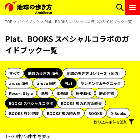
TOP
ガイドブック
Plat、BOOKS スペシャルコラボのガイドブック一覧
Plat、BOOKS スペシャルコラボのガ
イドブック一覧
すべて
地球の歩き方 海外
地球の歩き方 Jシリーズ（国内）
aruco 海外
aruco 国内
Plat
ランキング&テクニック
Resort Style
島旅
御朱印
歴史時代
旅の図鑑
BOOKS スペシャルコラボ
BOOKS 旅の名言＆絶景
BOOKS 旅と健康
BOOKS 旅の読み物
BOOKS
D-Books
絞り込み条件を追加
1〜20件/75件中 を表示