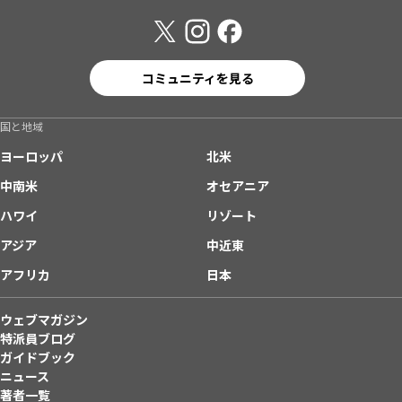
コミュニティを見る
国と地域
ヨーロッパ
北米
中南米
オセアニア
ハワイ
リゾート
アジア
中近東
アフリカ
日本
ウェブマガジン
特派員ブログ
ガイドブック
ニュース
著者一覧