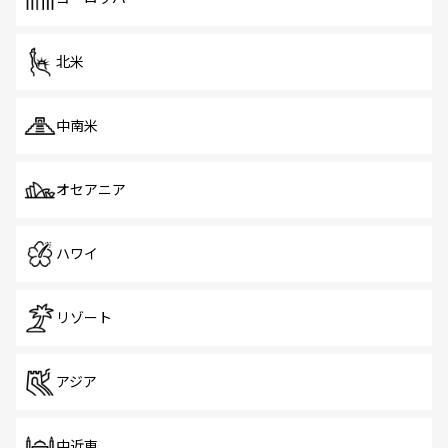
だ。訪れる人を飽きさせないシンガポールで、多様な魅力
を体感しよう。 なお、新着のシンガポール情報は
コンテン
ツ一覧
を参照してほしい。
北米
中南米
オセアニア
ハワイ
リゾート
アジア
中近東