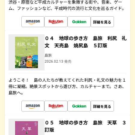
渋谷・原宿など平成カルチャーを象徴する街や、音楽、ゲー
ム、ファッションなど、平成時代の流行と文化を巡るガイド。
詳細を見る
０４ 地球の歩き方 島旅 利尻 礼
文 天売島 焼尻島 ５訂版
島旅
2026.02.13 発売
ようこそ！ 島の人たちが教えてくれた利尻・礼文の魅力を１
冊に凝縮。絶景スポットから遊び方、カルチャーまで。さあ、
島旅へ。
詳細を見る
０５ 地球の歩き方 島旅 天草 ３
訂版