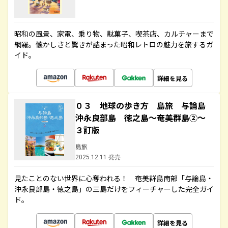
昭和の風景、家電、乗り物、駄菓子、喫茶店、カルチャーまで
網羅。懐かしさと驚きが詰まった昭和レトロの魅力を旅するガ
イド。
詳細を見る
０３ 地球の歩き方 島旅 与論島
沖永良部島 徳之島～奄美群島②～
３訂版
島旅
2025.12.11 発売
見たことのない世界に心奪われる！ 奄美群島南部「与論島・
沖永良部島・徳之島」の三島だけをフィーチャーした完全ガイ
ド。
詳細を見る