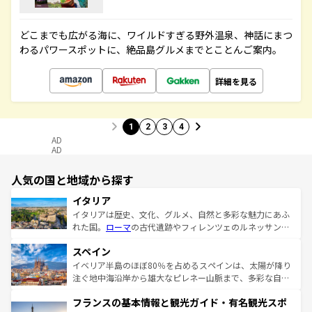
どこまでも広がる海に、ワイルドすぎる野外温泉、神話にまつ
わるパワースポットに、絶品島グルメまでとことんご案内。
詳細を見る
1
2
3
4
AD
AD
人気の国と地域から探す
イタリア
イタリアは歴史、文化、グルメ、自然と多彩な魅力にあふ
れた国。
ローマ
の古代遺跡やフィレンツェのルネッサンス
美術、ヴェネツィアの運河など、歴史あるスポットはもち
スペイン
ろん、トスカーナの美しい田園風景やアマルフィ海岸の絶
景など、自然景観も見逃せない。観光の合間には、本場の
イベリア半島のほぼ80％を占めるスペインは、太陽が降り
ピザやパスタなど、絶品のイタリア料理を堪能することも
注ぐ地中海沿岸から雄大なピレネー山脈まで、多彩な自然
できる。朝目覚めてから夜眠るまで、すべての瞬間を楽し
と文化が詰まったヨーロッパ屈指の旅行先だ。多様な地域
フランスの基本情報と観光ガイド・有名観光スポ
ませてくれるイタリアで、忘れられない旅をしてみよう！
文化が根付くこの国では、情熱的なフラメンコ、熱気あふ