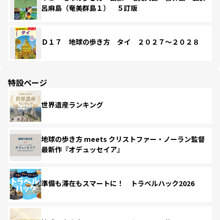
呂麻島（奄美群島１） ５訂版
Ｄ１７ 地球の歩き方 タイ ２０２７～２０２８
特設ページ
世界遺産ランキング
地球の歩き方 meets クリストファー・ノーラン監督
最新作『オデュッセイア』
準備も滞在もスマートに！ トラベルハック2026