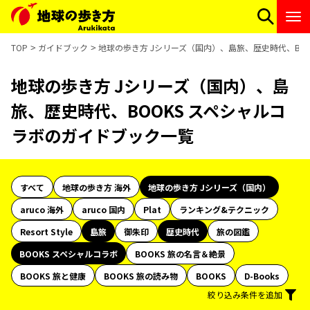
TOP
ガイドブック
地球の歩き方 Jシリーズ（国内）、島旅、歴史時代、BO
地球の歩き方 Jシリーズ（国内）、島
旅、歴史時代、BOOKS スペシャルコ
ラボのガイドブック一覧
すべて
地球の歩き方 海外
地球の歩き方 Jシリーズ（国内）
aruco 海外
aruco 国内
Plat
ランキング&テクニック
Resort Style
島旅
御朱印
歴史時代
旅の図鑑
BOOKS スペシャルコラボ
BOOKS 旅の名言＆絶景
BOOKS 旅と健康
BOOKS 旅の読み物
BOOKS
D-Books
絞り込み条件を追加