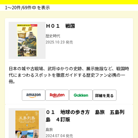
1〜20件/69件中 を表示
Ｈ０１ 戦国
歴史時代
2025.10.23 発売
日本の城や古戦場、武将ゆかりの史跡、展示施設など、戦国時
代にまつわるスポットを徹底ガイドする歴史ファン必携の一
冊。
詳細を見る
０１ 地球の歩き方 島旅 五島列
島 ４訂版
島旅
2024.07.04 発売