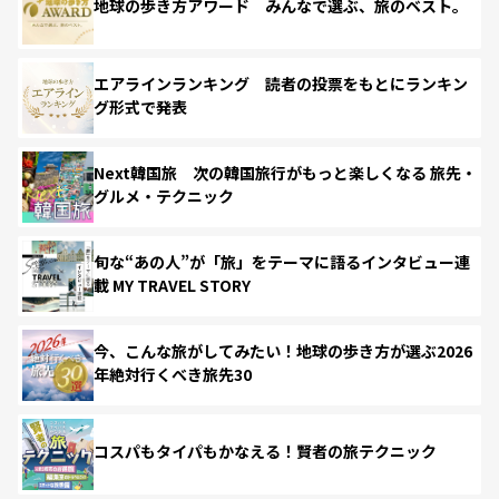
地球の歩き方アワード みんなで選ぶ、旅のベスト。
エアラインランキング 読者の投票をもとにランキン
グ形式で発表
Next韓国旅 次の韓国旅行がもっと楽しくなる 旅先・
グルメ・テクニック
旬な“あの人”が「旅」をテーマに語るインタビュー連
載 MY TRAVEL STORY
今、こんな旅がしてみたい！地球の歩き方が選ぶ2026
年絶対行くべき旅先30
コスパもタイパもかなえる！賢者の旅テクニック