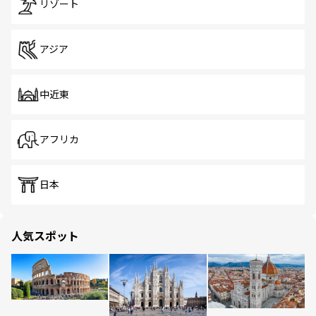
リゾート
アジア
中近東
アフリカ
日本
人気スポット