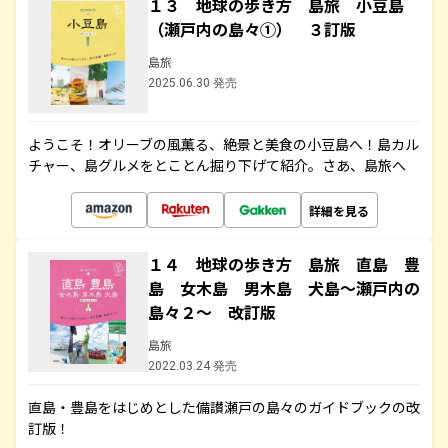
１３ 地球の歩き方 島旅 小豆島
（瀬戸内の島々①） ３訂版
島旅
2025.06.30 発売
ようこそ！オリーブの風薫る、絶景と美食の小豆島へ！島カル
チャー、島グルメをとことん掘り下げて紹介。さあ、島旅へ
詳細を見る
１４ 地球の歩き方 島旅 直島 豊
島 女木島 男木島 犬島～瀬戸内の
島々２～ 改訂版
島旅
2022.03.24 発売
直島・豊島をはじめとした備讃瀬戸の島々のガイドブックの改
訂版！