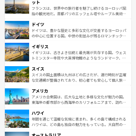
なお、新着のイタリア情報は
コンテンツ一覧
を参照してほ
れる闘牛、そして美味しいタパスが生活の一部となってい
ット
しい。
る。首都マドリードの洗練された雰囲気や、バルセロナの
フランスは、世界中の旅行者を魅了し続けるヨーロッパ屈
アートに溢れた街角から、地方では古代ローマ遺跡や中世
指の観光地だ。首都パリのエッフェル塔やルーブル美術館
の城塞都市、穏やかなビーチリゾートまで多彩な表情を見
といった象徴的なスポットから、田舎町の古風な美しさま
せる。地方によって風土や気候が異なるスペインはその個
ドイツ
で、幅広い魅力が詰まっている。華麗な宮殿、歴史的な大
性で訪れる人を魅了する。 なお、新着のスペイン情報は
コ
聖堂、美しいビーチ、そして豊かな自然が、訪れる者を心
ドイツは、豊かな歴史と多彩な文化が交差するヨーロッパ
ンテンツ一覧
を参照してほしい。
から魅了する。また、フランスは美食の国としても知ら
の中心に位置する国。中世の街並みが残るロマンチック街
れ、フランス料理はユネスコ無形文化遺産にも登録されて
道から、未来を先取りするようなモダンな都市まで多様な
イギリス
いる。シャンパンの発祥地であるランス、プロヴァンスの
顔を持つこの国は、どこを歩いても飽きることがない。ベ
香り高いラベンダー畑など、多彩な楽しみ方が可能だ。さ
ルリンの文化的活気、バイエルン州のアルプスの絶景、そ
イギリスは、古きよき伝統と最先端が共存する国。ウェス
らに、パリ以外の地域にも魅力が溢れており、どの街角に
してライン川沿いのワイン畑といった風景は必見。ビール
トミンスター寺院や大英博物館のようなランドマーク、歴
も豊かな歴史と文化が息づいている。パリ以外の個性あふ
とソーセージを味わいながら地元の人と過ごす楽しい時間
史ある大学都市、美しい丘陵地帯や牧歌的な風景など、エ
れる地方に足を運ぶとそれぞれで全く異なる文化を体験で
スイス
は、お酒好きな人にはぜひ体験してほしい。 なお、新着の
リアごとに異なる魅力がある。また、優雅なアフタヌーン
きるだろう。 なお、新着のフランス情報は
コンテンツ一覧
ドイツ情報は
コンテンツ一覧
を参照してほしい。
ティー、ビール好きにはたまらない英国パブ、サッカー観
スイスの国土面積は九州ほどの広さだが、運行時刻が正確
を参照してほしい。
戦など、本場だからこそできる体験も豊富。イギリスを旅
な交通網が整備されており、初心者でも安心して個人旅行
して楽しみつくそう。 なお、新着のイギリス情報は
コンテ
を楽しめる。日本同様に時刻表どおりの旅が可能だ。中世
アメリカ
ンツ一覧
を参照してほしい。
の建物がそのまま残る町や、スイスならではのユニークな
博物館もあり、アルプス観光だけでなく町歩きも満喫する
アメリカ合衆国は、広大な土地と多様な文化が魅力の国。
ことができる。国民の所得が高いため物価も高いが、旅行
東海岸の都市部から西海岸のカリフォルニアまで、訪れる
者向けの交通パス提供のサービスもあり、うまく活用すれ
場所ごとに異なる風景と体験が待っている。ニューヨーク
ハワイ
ば市内交通費無料で観光を楽しむこともできる。 なお、新
のような巨大都市は、観光、ショッピング、エンターテイ
着のスイス情報は
コンテンツ一覧
を参照してほしい。
ンメントが詰まった刺激的なスポットだ。一方、アメリカ
年間を通じて温暖な気候に恵まれ、多くの島で構成される
西部には大自然が広がり、グランドキャニオンやイエロー
ハワイは、どの島も独自の魅力をもっている。大自然の神
ストーン国立公園といった絶景が堪能できる。さらに、南
秘を感じたいなら、火山が生み出した壮大な景観を誇るハ
オーストラリア
部のニューオーリンズでは、音楽と美食が融合した独特の
ワイ島は見逃せない。また、定番の観光地といえばオアフ