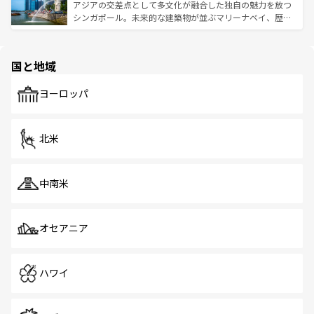
が待っている。親しみやすいタイの人々、仏教を中心とし
ており、効率よく見どころを回れるのも魅力。息をのむよ
アジアの交差点として多文化が融合した独自の魅力を放つ
た文化、そして多様な観光資源が、訪れる旅人を魅了し続
うな絶景から文化的な体験まで、香港を存分に楽しみ尽く
シンガポール。未来的な建築物が並ぶマリーナベイ、歴史
ける。 なお、新着のタイ情報は
コンテンツ一覧
を参照して
そう。 なお、新着の香港情報は
コンテンツ一覧
を参照して
と伝統を感じられるエスニックタウン、多数の緑豊かな公
ほしい。
ほしい。
園や自然保護区など、自然が調和した近代的な景観と文化
の多様性あふれるカラフルな町は、どこを歩いても新しい
国と地域
発見がある。さらに、治安のよさや充実した公共交通機関
も、旅行者にとっては魅力的なポイント。グルメも豊富
で、ホーカーズは地元の風情を楽しめる外せないスポット
ヨーロッパ
だ。訪れる人を飽きさせないシンガポールで、多様な魅力
を体感しよう。 なお、新着のシンガポール情報は
コンテン
ツ一覧
を参照してほしい。
北米
中南米
オセアニア
ハワイ