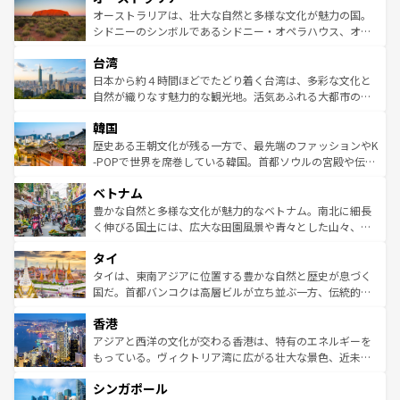
文化が魅力。旅行者はアメリカの各地域で異なる魅力を楽
島だが、静かな自然を求めるならマウイ島やカウアイ島が
オーストラリアは、壮大な自然と多様な文化が魅力の国。
しみながら、その多様性と豊かな歴史を感じることができ
おすすめ。エメラルドグリーンに輝く海をはじめ、豊かな
シドニーのシンボルであるシドニー・オペラハウス、オー
るだろう。車でのロードトリップや列車の旅も、アメリカ
文化や歴史が息づいている。「アロハスピリット」と呼ば
ストラリア東海岸北部に広がる大サンゴ礁地帯グレートバ
ならではの贅沢な旅のスタイルだ。 なお、新着のアメリカ
台湾
れるおもてなしの心で訪れる人々を迎えてくれるハワイの
リアリーフや大陸中央部にそびえるウルル（エアーズロッ
情報は
コンテンツ一覧
を参照してほしい。
人々、おいしいローカルフードやハワイアンミュージッ
ク）、タスマニアの美しい原生林やケアンズの熱帯雨林な
日本から約４時間ほどでたどり着く台湾は、多彩な文化と
ク、伝統的なフラダンスなど、すべてがハワイの魅力を彩
ど、見どころがたくさん。また、カフェやワイン、オージ
自然が織りなす魅力的な観光地。活気あふれる大都市の台
っている。訪れるたびに新しい発見と感動が待っているハ
ービーフなどの食文化も豊かで、美味しいものであふれて
北やノスタルジックな町並みが人気な九份（ジォウフェ
ワイを、存分に味わってほしい。 なお、新着のハワイ情報
韓国
いる。アクティビティも充実しており、サーフィンやダイ
ン）、静ひつな山岳地帯である台湾東部など、都市の喧騒
は
コンテンツ一覧
を参照してほしい。
ビング、ハイキングなど、アウトドア好きにはたまらな
と山間の静けさが共存しており、訪れる人に新しい発見と
歴史ある王朝文化が残る一方で、最先端のファッションやK
い。オーストラリアの多彩な魅力を存分に味わいつくそ
驚きをもたらしてくれる。また、奥深い台湾の食文化も魅
-POPで世界を席巻している韓国。首都ソウルの宮殿や伝統
う。 なお、新着のオーストラリア情報は
コンテンツ一覧
を
力で、夜市などの屋台グルメから高級料理、ヘルシーで美
家屋が並ぶエリアでは韓国の歴史と文化に浸ることがで
参照してほしい。
ベトナム
容にもいいと評判のスイーツなど、バラエティ豊かな料理
き、地方に足を延ばせば四季折々の自然美を楽しむことが
が味わえる。 なお、新着の台湾情報は
コンテンツ一覧
を参
できる。そして、キムチや焼肉、絶品のストリートフード
豊かな自然と多様な文化が魅力的なベトナム。南北に細長
照してほしい。
まで、さまざまな韓国料理が待っている。夜には、韓国な
く伸びる国土には、広大な田園風景や青々とした山々、世
らではのナイトライフも堪能できる。あたたかいホスピタ
界遺産に登録された壮大な自然景観が点在し、都市部では
タイ
リティに包まれながら、韓国の多彩な魅力を心ゆくまで味
急速な発展と共に伝統が息づく。ハノイの古い町並みやホ
わってみてほしい。 なお、新着の韓国情報は
コンテンツ一
ーチミン市のフランス統治時代の建物も、独特の雰囲気を
タイは、東南アジアに位置する豊かな自然と歴史が息づく
覧
を参照してほしい。
醸し出している。また、バラエティの豊かさとおいしさで
国だ。首都バンコクは高層ビルが立ち並ぶ一方、伝統的な
世界中の食通を魅了してやまないベトナム料理も魅力のひ
寺院や市場がいたるところに点在し、古きよき文化と現代
香港
とつ。フォーやバインミー、ベトナムコーヒーなどは、ぜ
の活気が交差している。北部ではチェンマイなどの山岳地
ひ現地で味わいたい。どの地域を訪れてもあたたかい人々
帯で自然と触れ合い、南部ではプーケットやクラビの美し
アジアと西洋の文化が交わる香港は、特有のエネルギーを
が旅行者を迎えてくれるので、きっと忘れられない旅にな
いビーチでリゾート気分を楽しむことができる。タイ料理
もっている。ヴィクトリア湾に広がる壮大な景色、近未来
るはずだ。 なお、新着のベトナム情報は
コンテンツ一覧
を
は世界的に有名で、屋台から高級レストランまで味覚を刺
的なアートスポット、そして歴史と現代が融合した町並
参照してほしい。
シンガポール
激する。気候は一年中温暖で、どの季節にも異なる楽しみ
み、どこを訪れても感動するはず。観光スポットが密集し