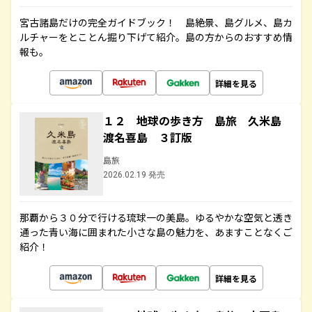
宮古諸島だけの完全ガイドブック！ 島絶景、島グルメ、島カ
ルチャーをとことん掘り下げて紹介。島の方からのおすすめ情
報も。
詳細を見る
１２ 地球の歩き方 島旅 久米島
渡名喜島 ３訂版
島旅
2026.02.19 発売
那覇から３０分で行ける琉球一の美島。ゆるやかな空気と透き
通った青い海に囲まれた小さな島の魅力を、あますことなくご
紹介！
詳細を見る