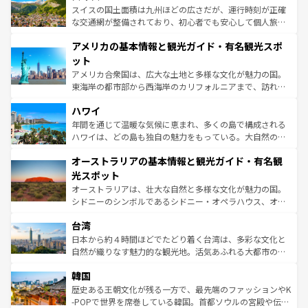
を参照してほしい。
ドイツ情報は
コンテンツ一覧
を参照してほしい。
ティー、ビール好きにはたまらない英国パブ、サッカー観
スイスの国土面積は九州ほどの広さだが、運行時刻が正確
戦など、本場だからこそできる体験も豊富。イギリスを旅
な交通網が整備されており、初心者でも安心して個人旅行
して楽しみつくそう。 なお、新着のイギリス情報は
コンテ
を楽しめる。日本同様に時刻表どおりの旅が可能だ。中世
アメリカの基本情報と観光ガイド・有名観光スポ
ンツ一覧
を参照してほしい。
の建物がそのまま残る町や、スイスならではのユニークな
博物館もあり、アルプス観光だけでなく町歩きも満喫する
ット
ことができる。国民の所得が高いため物価も高いが、旅行
アメリカ合衆国は、広大な土地と多様な文化が魅力の国。
者向けの交通パス提供のサービスもあり、うまく活用すれ
東海岸の都市部から西海岸のカリフォルニアまで、訪れる
ば市内交通費無料で観光を楽しむこともできる。 なお、新
場所ごとに異なる風景と体験が待っている。ニューヨーク
着のスイス情報は
コンテンツ一覧
を参照してほしい。
ハワイ
のような巨大都市は、観光、ショッピング、エンターテイ
ンメントが詰まった刺激的なスポットだ。一方、アメリカ
年間を通じて温暖な気候に恵まれ、多くの島で構成される
西部には大自然が広がり、グランドキャニオンやイエロー
ハワイは、どの島も独自の魅力をもっている。大自然の神
ストーン国立公園といった絶景が堪能できる。さらに、南
秘を感じたいなら、火山が生み出した壮大な景観を誇るハ
オーストラリアの基本情報と観光ガイド・有名観
部のニューオーリンズでは、音楽と美食が融合した独特の
ワイ島は見逃せない。また、定番の観光地といえばオアフ
文化が魅力。旅行者はアメリカの各地域で異なる魅力を楽
島だが、静かな自然を求めるならマウイ島やカウアイ島が
光スポット
しみながら、その多様性と豊かな歴史を感じることができ
おすすめ。エメラルドグリーンに輝く海をはじめ、豊かな
オーストラリアは、壮大な自然と多様な文化が魅力の国。
るだろう。車でのロードトリップや列車の旅も、アメリカ
文化や歴史が息づいている。「アロハスピリット」と呼ば
シドニーのシンボルであるシドニー・オペラハウス、オー
ならではの贅沢な旅のスタイルだ。 なお、新着のアメリカ
れるおもてなしの心で訪れる人々を迎えてくれるハワイの
ストラリア東海岸北部に広がる大サンゴ礁地帯グレートバ
情報は
コンテンツ一覧
を参照してほしい。
人々、おいしいローカルフードやハワイアンミュージッ
台湾
リアリーフや大陸中央部にそびえるウルル（エアーズロッ
ク、伝統的なフラダンスなど、すべてがハワイの魅力を彩
ク）、タスマニアの美しい原生林やケアンズの熱帯雨林な
日本から約４時間ほどでたどり着く台湾は、多彩な文化と
っている。訪れるたびに新しい発見と感動が待っているハ
ど、見どころがたくさん。また、カフェやワイン、オージ
自然が織りなす魅力的な観光地。活気あふれる大都市の台
ワイを、存分に味わってほしい。 なお、新着のハワイ情報
ービーフなどの食文化も豊かで、美味しいものであふれて
北やノスタルジックな町並みが人気な九份（ジォウフェ
は
コンテンツ一覧
を参照してほしい。
韓国
いる。アクティビティも充実しており、サーフィンやダイ
ン）、静ひつな山岳地帯である台湾東部など、都市の喧騒
ビング、ハイキングなど、アウトドア好きにはたまらな
と山間の静けさが共存しており、訪れる人に新しい発見と
歴史ある王朝文化が残る一方で、最先端のファッションやK
い。オーストラリアの多彩な魅力を存分に味わいつくそ
驚きをもたらしてくれる。また、奥深い台湾の食文化も魅
-POPで世界を席巻している韓国。首都ソウルの宮殿や伝統