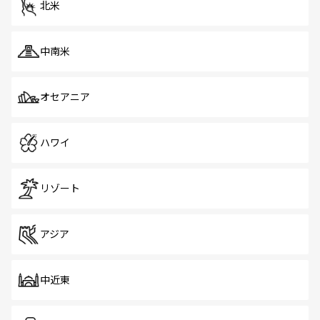
北米
中南米
オセアニア
ハワイ
リゾート
アジア
中近東