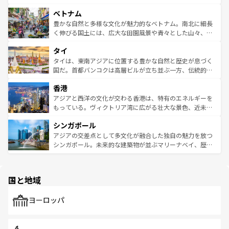
う。 なお、新着のオーストラリア情報は
コンテンツ一覧
を
力で、夜市などの屋台グルメから高級料理、ヘルシーで美
家屋が並ぶエリアでは韓国の歴史と文化に浸ることがで
参照してほしい。
ベトナム
容にもいいと評判のスイーツなど、バラエティ豊かな料理
き、地方に足を延ばせば四季折々の自然美を楽しむことが
が味わえる。 なお、新着の台湾情報は
コンテンツ一覧
を参
できる。そして、キムチや焼肉、絶品のストリートフード
豊かな自然と多様な文化が魅力的なベトナム。南北に細長
照してほしい。
まで、さまざまな韓国料理が待っている。夜には、韓国な
く伸びる国土には、広大な田園風景や青々とした山々、世
らではのナイトライフも堪能できる。あたたかいホスピタ
界遺産に登録された壮大な自然景観が点在し、都市部では
タイ
リティに包まれながら、韓国の多彩な魅力を心ゆくまで味
急速な発展と共に伝統が息づく。ハノイの古い町並みやホ
わってみてほしい。 なお、新着の韓国情報は
コンテンツ一
ーチミン市のフランス統治時代の建物も、独特の雰囲気を
タイは、東南アジアに位置する豊かな自然と歴史が息づく
覧
を参照してほしい。
醸し出している。また、バラエティの豊かさとおいしさで
国だ。首都バンコクは高層ビルが立ち並ぶ一方、伝統的な
世界中の食通を魅了してやまないベトナム料理も魅力のひ
寺院や市場がいたるところに点在し、古きよき文化と現代
香港
とつ。フォーやバインミー、ベトナムコーヒーなどは、ぜ
の活気が交差している。北部ではチェンマイなどの山岳地
ひ現地で味わいたい。どの地域を訪れてもあたたかい人々
帯で自然と触れ合い、南部ではプーケットやクラビの美し
アジアと西洋の文化が交わる香港は、特有のエネルギーを
が旅行者を迎えてくれるので、きっと忘れられない旅にな
いビーチでリゾート気分を楽しむことができる。タイ料理
もっている。ヴィクトリア湾に広がる壮大な景色、近未来
るはずだ。 なお、新着のベトナム情報は
コンテンツ一覧
を
は世界的に有名で、屋台から高級レストランまで味覚を刺
的なアートスポット、そして歴史と現代が融合した町並
参照してほしい。
シンガポール
激する。気候は一年中温暖で、どの季節にも異なる楽しみ
み、どこを訪れても感動するはず。観光スポットが密集し
が待っている。親しみやすいタイの人々、仏教を中心とし
ており、効率よく見どころを回れるのも魅力。息をのむよ
アジアの交差点として多文化が融合した独自の魅力を放つ
た文化、そして多様な観光資源が、訪れる旅人を魅了し続
うな絶景から文化的な体験まで、香港を存分に楽しみ尽く
シンガポール。未来的な建築物が並ぶマリーナベイ、歴史
ける。 なお、新着のタイ情報は
コンテンツ一覧
を参照して
そう。 なお、新着の香港情報は
コンテンツ一覧
を参照して
と伝統を感じられるエスニックタウン、多数の緑豊かな公
ほしい。
ほしい。
園や自然保護区など、自然が調和した近代的な景観と文化
の多様性あふれるカラフルな町は、どこを歩いても新しい
国と地域
発見がある。さらに、治安のよさや充実した公共交通機関
も、旅行者にとっては魅力的なポイント。グルメも豊富
で、ホーカーズは地元の風情を楽しめる外せないスポット
ヨーロッパ
だ。訪れる人を飽きさせないシンガポールで、多様な魅力
を体感しよう。 なお、新着のシンガポール情報は
コンテン
ツ一覧
を参照してほしい。