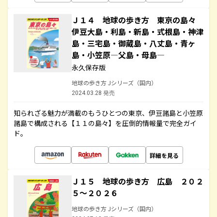
Ｊ１４ 地球の歩き方 東京の島々
伊豆大島・利島・新島・式根島・神津
島・三宅島・御蔵島・八丈島・青ヶ
島・小笠原―父島・母島―
永久保存版
地球の歩き方 Jシリーズ（国内）
2024.03.28 発売
知られざる魅力が満載のもうひとつの東京、伊豆諸島と小笠原
諸島で構成される【１１の島々】を圧倒的情報量で完全ガイ
ド。
詳細を見る
Ｊ１５ 地球の歩き方 広島 ２０２
５～２０２６
地球の歩き方 Jシリーズ（国内）