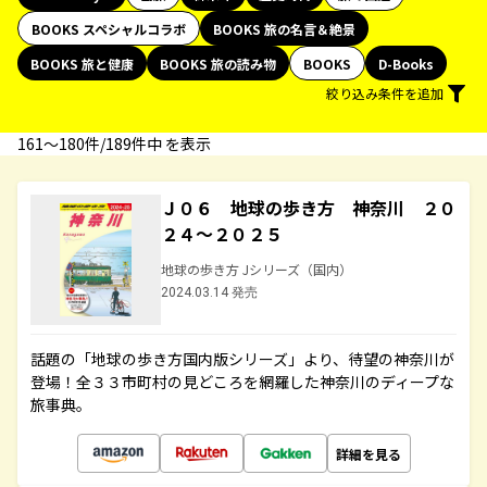
BOOKS スペシャルコラボ
BOOKS 旅の名言＆絶景
BOOKS 旅と健康
BOOKS 旅の読み物
BOOKS
D-Books
絞り込み条件を追加
161〜180件/189件中 を表示
Ｊ０６ 地球の歩き方 神奈川 ２０
２４～２０２５
地球の歩き方 Jシリーズ（国内）
2024.03.14 発売
話題の「地球の歩き方国内版シリーズ」より、待望の神奈川が
登場！全３３市町村の見どころを網羅した神奈川のディープな
旅事典。
詳細を見る