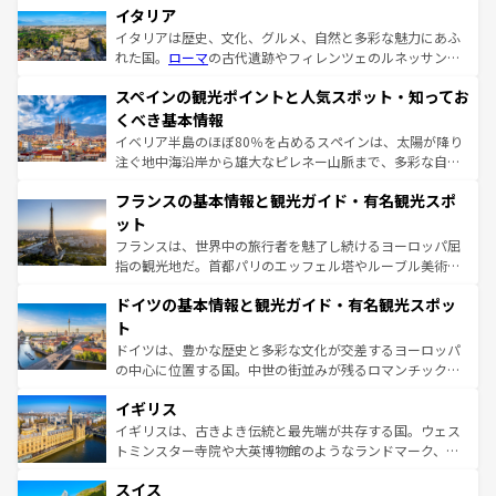
イタリア
イタリアは歴史、文化、グルメ、自然と多彩な魅力にあふ
れた国。
ローマ
の古代遺跡やフィレンツェのルネッサンス
美術、ヴェネツィアの運河など、歴史あるスポットはもち
スペインの観光ポイントと人気スポット・知ってお
ろん、トスカーナの美しい田園風景やアマルフィ海岸の絶
景など、自然景観も見逃せない。観光の合間には、本場の
くべき基本情報
ピザやパスタなど、絶品のイタリア料理を堪能することも
イベリア半島のほぼ80％を占めるスペインは、太陽が降り
できる。朝目覚めてから夜眠るまで、すべての瞬間を楽し
注ぐ地中海沿岸から雄大なピレネー山脈まで、多彩な自然
ませてくれるイタリアで、忘れられない旅をしてみよう！
と文化が詰まったヨーロッパ屈指の旅行先だ。多様な地域
なお、新着のイタリア情報は
コンテンツ一覧
を参照してほ
フランスの基本情報と観光ガイド・有名観光スポ
文化が根付くこの国では、情熱的なフラメンコ、熱気あふ
しい。
れる闘牛、そして美味しいタパスが生活の一部となってい
ット
る。首都マドリードの洗練された雰囲気や、バルセロナの
フランスは、世界中の旅行者を魅了し続けるヨーロッパ屈
アートに溢れた街角から、地方では古代ローマ遺跡や中世
指の観光地だ。首都パリのエッフェル塔やルーブル美術館
の城塞都市、穏やかなビーチリゾートまで多彩な表情を見
といった象徴的なスポットから、田舎町の古風な美しさま
せる。地方によって風土や気候が異なるスペインはその個
ドイツの基本情報と観光ガイド・有名観光スポッ
で、幅広い魅力が詰まっている。華麗な宮殿、歴史的な大
性で訪れる人を魅了する。 なお、新着のスペイン情報は
コ
聖堂、美しいビーチ、そして豊かな自然が、訪れる者を心
ト
ンテンツ一覧
を参照してほしい。
から魅了する。また、フランスは美食の国としても知ら
ドイツは、豊かな歴史と多彩な文化が交差するヨーロッパ
れ、フランス料理はユネスコ無形文化遺産にも登録されて
の中心に位置する国。中世の街並みが残るロマンチック街
いる。シャンパンの発祥地であるランス、プロヴァンスの
道から、未来を先取りするようなモダンな都市まで多様な
香り高いラベンダー畑など、多彩な楽しみ方が可能だ。さ
イギリス
顔を持つこの国は、どこを歩いても飽きることがない。ベ
らに、パリ以外の地域にも魅力が溢れており、どの街角に
ルリンの文化的活気、バイエルン州のアルプスの絶景、そ
イギリスは、古きよき伝統と最先端が共存する国。ウェス
も豊かな歴史と文化が息づいている。パリ以外の個性あふ
してライン川沿いのワイン畑といった風景は必見。ビール
トミンスター寺院や大英博物館のようなランドマーク、歴
れる地方に足を運ぶとそれぞれで全く異なる文化を体験で
とソーセージを味わいながら地元の人と過ごす楽しい時間
史ある大学都市、美しい丘陵地帯や牧歌的な風景など、エ
きるだろう。 なお、新着のフランス情報は
コンテンツ一覧
スイス
は、お酒好きな人にはぜひ体験してほしい。 なお、新着の
リアごとに異なる魅力がある。また、優雅なアフタヌーン