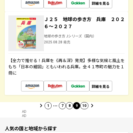
詳細を見る
Ｊ２５ 地球の歩き方 兵庫 ２０２
６～２０２７
地球の歩き方 Jシリーズ（国内）
2025.08.28 発売
【全力で推せる！兵庫を《再＆深》発見】多様な気候と風土を
もち「日本の縮図」ともいわれる兵庫。全４１市町の魅力を１
冊に
詳細を見る
…
1
7
8
9
10
AD
AD
人気の国と地域から探す