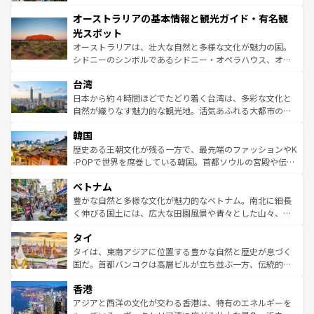
ストーン国立公園といった絶景が堪能できる。さらに、南
秘を感じたいなら、火山が生み出した壮大な景観を誇るハ
オーストラリアの基本情報と観光ガイド・有名観
部のニューオーリンズでは、音楽と美食が融合した独特の
ワイ島は見逃せない。また、定番の観光地といえばオアフ
文化が魅力。旅行者はアメリカの各地域で異なる魅力を楽
島だが、静かな自然を求めるならマウイ島やカウアイ島が
光スポット
しみながら、その多様性と豊かな歴史を感じることができ
おすすめ。エメラルドグリーンに輝く海をはじめ、豊かな
オーストラリアは、壮大な自然と多様な文化が魅力の国。
るだろう。車でのロードトリップや列車の旅も、アメリカ
文化や歴史が息づいている。「アロハスピリット」と呼ば
シドニーのシンボルであるシドニー・オペラハウス、オー
ならではの贅沢な旅のスタイルだ。 なお、新着のアメリカ
れるおもてなしの心で訪れる人々を迎えてくれるハワイの
ストラリア東海岸北部に広がる大サンゴ礁地帯グレートバ
情報は
コンテンツ一覧
を参照してほしい。
人々、おいしいローカルフードやハワイアンミュージッ
台湾
リアリーフや大陸中央部にそびえるウルル（エアーズロッ
ク、伝統的なフラダンスなど、すべてがハワイの魅力を彩
ク）、タスマニアの美しい原生林やケアンズの熱帯雨林な
日本から約４時間ほどでたどり着く台湾は、多彩な文化と
っている。訪れるたびに新しい発見と感動が待っているハ
ど、見どころがたくさん。また、カフェやワイン、オージ
自然が織りなす魅力的な観光地。活気あふれる大都市の台
ワイを、存分に味わってほしい。 なお、新着のハワイ情報
ービーフなどの食文化も豊かで、美味しいものであふれて
北やノスタルジックな町並みが人気な九份（ジォウフェ
は
コンテンツ一覧
を参照してほしい。
韓国
いる。アクティビティも充実しており、サーフィンやダイ
ン）、静ひつな山岳地帯である台湾東部など、都市の喧騒
ビング、ハイキングなど、アウトドア好きにはたまらな
と山間の静けさが共存しており、訪れる人に新しい発見と
歴史ある王朝文化が残る一方で、最先端のファッションやK
い。オーストラリアの多彩な魅力を存分に味わいつくそ
驚きをもたらしてくれる。また、奥深い台湾の食文化も魅
-POPで世界を席巻している韓国。首都ソウルの宮殿や伝統
う。 なお、新着のオーストラリア情報は
コンテンツ一覧
を
力で、夜市などの屋台グルメから高級料理、ヘルシーで美
家屋が並ぶエリアでは韓国の歴史と文化に浸ることがで
参照してほしい。
ベトナム
容にもいいと評判のスイーツなど、バラエティ豊かな料理
き、地方に足を延ばせば四季折々の自然美を楽しむことが
が味わえる。 なお、新着の台湾情報は
コンテンツ一覧
を参
できる。そして、キムチや焼肉、絶品のストリートフード
豊かな自然と多様な文化が魅力的なベトナム。南北に細長
照してほしい。
まで、さまざまな韓国料理が待っている。夜には、韓国な
く伸びる国土には、広大な田園風景や青々とした山々、世
らではのナイトライフも堪能できる。あたたかいホスピタ
界遺産に登録された壮大な自然景観が点在し、都市部では
タイ
リティに包まれながら、韓国の多彩な魅力を心ゆくまで味
急速な発展と共に伝統が息づく。ハノイの古い町並みやホ
わってみてほしい。 なお、新着の韓国情報は
コンテンツ一
ーチミン市のフランス統治時代の建物も、独特の雰囲気を
タイは、東南アジアに位置する豊かな自然と歴史が息づく
覧
を参照してほしい。
醸し出している。また、バラエティの豊かさとおいしさで
国だ。首都バンコクは高層ビルが立ち並ぶ一方、伝統的な
世界中の食通を魅了してやまないベトナム料理も魅力のひ
寺院や市場がいたるところに点在し、古きよき文化と現代
香港
とつ。フォーやバインミー、ベトナムコーヒーなどは、ぜ
の活気が交差している。北部ではチェンマイなどの山岳地
ひ現地で味わいたい。どの地域を訪れてもあたたかい人々
帯で自然と触れ合い、南部ではプーケットやクラビの美し
アジアと西洋の文化が交わる香港は、特有のエネルギーを
が旅行者を迎えてくれるので、きっと忘れられない旅にな