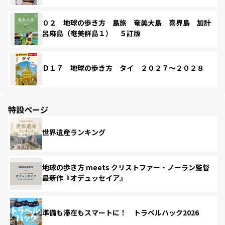
０２ 地球の歩き方 島旅 奄美大島 喜界島 加計
呂麻島（奄美群島１） ５訂版
Ｄ１７ 地球の歩き方 タイ ２０２７～２０２８
特設ページ
世界遺産ランキング
地球の歩き方 meets クリストファー・ノーラン監督
最新作『オデュッセイア』
準備も滞在もスマートに！ トラベルハック2026