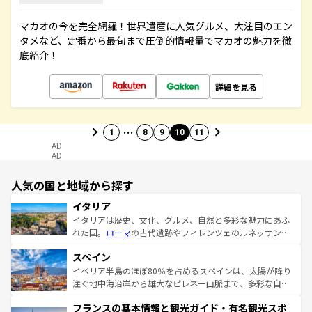
マカオの今を完全網羅！世界遺産に人気グルメ、大注目のエン
タメなど、定番から最旬まで圧倒的情報量でマカオの魅力を徹
底紹介！
詳細を見る
…
1
8
9
10
11
AD
AD
人気の国と地域から探す
イタリア
イタリアは歴史、文化、グルメ、自然と多彩な魅力にあふ
れた国。
ローマ
の古代遺跡やフィレンツェのルネッサンス
美術、ヴェネツィアの運河など、歴史あるスポットはもち
スペイン
ろん、トスカーナの美しい田園風景やアマルフィ海岸の絶
景など、自然景観も見逃せない。観光の合間には、本場の
イベリア半島のほぼ80％を占めるスペインは、太陽が降り
ピザやパスタなど、絶品のイタリア料理を堪能することも
注ぐ地中海沿岸から雄大なピレネー山脈まで、多彩な自然
できる。朝目覚めてから夜眠るまで、すべての瞬間を楽し
と文化が詰まったヨーロッパ屈指の旅行先だ。多様な地域
フランスの基本情報と観光ガイド・有名観光スポ
ませてくれるイタリアで、忘れられない旅をしてみよう！
文化が根付くこの国では、情熱的なフラメンコ、熱気あふ