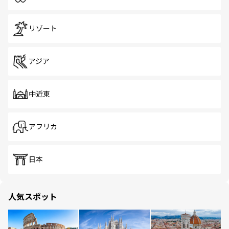
リゾート
アジア
中近東
アフリカ
日本
人気スポット