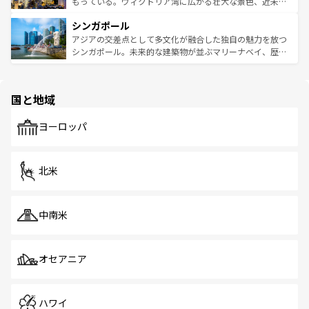
いビーチでリゾート気分を楽しむことができる。タイ料理
もっている。ヴィクトリア湾に広がる壮大な景色、近未来
るはずだ。 なお、新着のベトナム情報は
コンテンツ一覧
を
は世界的に有名で、屋台から高級レストランまで味覚を刺
的なアートスポット、そして歴史と現代が融合した町並
参照してほしい。
シンガポール
激する。気候は一年中温暖で、どの季節にも異なる楽しみ
み、どこを訪れても感動するはず。観光スポットが密集し
が待っている。親しみやすいタイの人々、仏教を中心とし
ており、効率よく見どころを回れるのも魅力。息をのむよ
アジアの交差点として多文化が融合した独自の魅力を放つ
た文化、そして多様な観光資源が、訪れる旅人を魅了し続
うな絶景から文化的な体験まで、香港を存分に楽しみ尽く
シンガポール。未来的な建築物が並ぶマリーナベイ、歴史
ける。 なお、新着のタイ情報は
コンテンツ一覧
を参照して
そう。 なお、新着の香港情報は
コンテンツ一覧
を参照して
と伝統を感じられるエスニックタウン、多数の緑豊かな公
ほしい。
ほしい。
園や自然保護区など、自然が調和した近代的な景観と文化
の多様性あふれるカラフルな町は、どこを歩いても新しい
国と地域
発見がある。さらに、治安のよさや充実した公共交通機関
も、旅行者にとっては魅力的なポイント。グルメも豊富
で、ホーカーズは地元の風情を楽しめる外せないスポット
ヨーロッパ
だ。訪れる人を飽きさせないシンガポールで、多様な魅力
を体感しよう。 なお、新着のシンガポール情報は
コンテン
ツ一覧
を参照してほしい。
北米
中南米
オセアニア
ハワイ