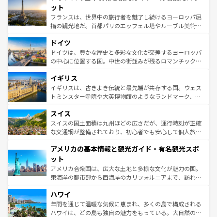
なお、新着のイタリア情報は
コンテンツ一覧
を参照してほ
れる闘牛、そして美味しいタパスが生活の一部となってい
ット
しい。
る。首都マドリードの洗練された雰囲気や、バルセロナの
フランスは、世界中の旅行者を魅了し続けるヨーロッパ屈
アートに溢れた街角から、地方では古代ローマ遺跡や中世
指の観光地だ。首都パリのエッフェル塔やルーブル美術館
の城塞都市、穏やかなビーチリゾートまで多彩な表情を見
といった象徴的なスポットから、田舎町の古風な美しさま
せる。地方によって風土や気候が異なるスペインはその個
ドイツ
で、幅広い魅力が詰まっている。華麗な宮殿、歴史的な大
性で訪れる人を魅了する。 なお、新着のスペイン情報は
コ
聖堂、美しいビーチ、そして豊かな自然が、訪れる者を心
ドイツは、豊かな歴史と多彩な文化が交差するヨーロッパ
ンテンツ一覧
を参照してほしい。
から魅了する。また、フランスは美食の国としても知ら
の中心に位置する国。中世の街並みが残るロマンチック街
れ、フランス料理はユネスコ無形文化遺産にも登録されて
道から、未来を先取りするようなモダンな都市まで多様な
イギリス
いる。シャンパンの発祥地であるランス、プロヴァンスの
顔を持つこの国は、どこを歩いても飽きることがない。ベ
香り高いラベンダー畑など、多彩な楽しみ方が可能だ。さ
ルリンの文化的活気、バイエルン州のアルプスの絶景、そ
イギリスは、古きよき伝統と最先端が共存する国。ウェス
らに、パリ以外の地域にも魅力が溢れており、どの街角に
してライン川沿いのワイン畑といった風景は必見。ビール
トミンスター寺院や大英博物館のようなランドマーク、歴
も豊かな歴史と文化が息づいている。パリ以外の個性あふ
とソーセージを味わいながら地元の人と過ごす楽しい時間
史ある大学都市、美しい丘陵地帯や牧歌的な風景など、エ
れる地方に足を運ぶとそれぞれで全く異なる文化を体験で
スイス
は、お酒好きな人にはぜひ体験してほしい。 なお、新着の
リアごとに異なる魅力がある。また、優雅なアフタヌーン
きるだろう。 なお、新着のフランス情報は
コンテンツ一覧
ドイツ情報は
コンテンツ一覧
を参照してほしい。
ティー、ビール好きにはたまらない英国パブ、サッカー観
スイスの国土面積は九州ほどの広さだが、運行時刻が正確
を参照してほしい。
戦など、本場だからこそできる体験も豊富。イギリスを旅
な交通網が整備されており、初心者でも安心して個人旅行
して楽しみつくそう。 なお、新着のイギリス情報は
コンテ
を楽しめる。日本同様に時刻表どおりの旅が可能だ。中世
アメリカの基本情報と観光ガイド・有名観光スポ
ンツ一覧
を参照してほしい。
の建物がそのまま残る町や、スイスならではのユニークな
博物館もあり、アルプス観光だけでなく町歩きも満喫する
ット
ことができる。国民の所得が高いため物価も高いが、旅行
アメリカ合衆国は、広大な土地と多様な文化が魅力の国。
者向けの交通パス提供のサービスもあり、うまく活用すれ
東海岸の都市部から西海岸のカリフォルニアまで、訪れる
ば市内交通費無料で観光を楽しむこともできる。 なお、新
場所ごとに異なる風景と体験が待っている。ニューヨーク
着のスイス情報は
コンテンツ一覧
を参照してほしい。
ハワイ
のような巨大都市は、観光、ショッピング、エンターテイ
ンメントが詰まった刺激的なスポットだ。一方、アメリカ
年間を通じて温暖な気候に恵まれ、多くの島で構成される
西部には大自然が広がり、グランドキャニオンやイエロー
ハワイは、どの島も独自の魅力をもっている。大自然の神