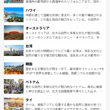
ことができる。国民の所得が高いため物価も高いが、旅行
東海岸の都市部から西海岸のカリフォルニアまで、訪れる
者向けの交通パス提供のサービスもあり、うまく活用すれ
場所ごとに異なる風景と体験が待っている。ニューヨーク
ハワイ
ば市内交通費無料で観光を楽しむこともできる。 なお、新
のような巨大都市は、観光、ショッピング、エンターテイ
着のスイス情報は
コンテンツ一覧
を参照してほしい。
ンメントが詰まった刺激的なスポットだ。一方、アメリカ
年間を通じて温暖な気候に恵まれ、多くの島で構成される
西部には大自然が広がり、グランドキャニオンやイエロー
ハワイは、どの島も独自の魅力をもっている。大自然の神
ストーン国立公園といった絶景が堪能できる。さらに、南
秘を感じたいなら、火山が生み出した壮大な景観を誇るハ
オーストラリア
部のニューオーリンズでは、音楽と美食が融合した独特の
ワイ島は見逃せない。また、定番の観光地といえばオアフ
文化が魅力。旅行者はアメリカの各地域で異なる魅力を楽
島だが、静かな自然を求めるならマウイ島やカウアイ島が
オーストラリアは、壮大な自然と多様な文化が魅力の国。
しみながら、その多様性と豊かな歴史を感じることができ
おすすめ。エメラルドグリーンに輝く海をはじめ、豊かな
シドニーのシンボルであるシドニー・オペラハウス、オー
るだろう。車でのロードトリップや列車の旅も、アメリカ
文化や歴史が息づいている。「アロハスピリット」と呼ば
ストラリア東海岸北部に広がる大サンゴ礁地帯グレートバ
ならではの贅沢な旅のスタイルだ。 なお、新着のアメリカ
台湾
れるおもてなしの心で訪れる人々を迎えてくれるハワイの
リアリーフや大陸中央部にそびえるウルル（エアーズロッ
情報は
コンテンツ一覧
を参照してほしい。
人々、おいしいローカルフードやハワイアンミュージッ
ク）、タスマニアの美しい原生林やケアンズの熱帯雨林な
日本から約４時間ほどでたどり着く台湾は、多彩な文化と
ク、伝統的なフラダンスなど、すべてがハワイの魅力を彩
ど、見どころがたくさん。また、カフェやワイン、オージ
自然が織りなす魅力的な観光地。活気あふれる大都市の台
っている。訪れるたびに新しい発見と感動が待っているハ
ービーフなどの食文化も豊かで、美味しいものであふれて
北やノスタルジックな町並みが人気な九份（ジォウフェ
ワイを、存分に味わってほしい。 なお、新着のハワイ情報
韓国
いる。アクティビティも充実しており、サーフィンやダイ
ン）、静ひつな山岳地帯である台湾東部など、都市の喧騒
は
コンテンツ一覧
を参照してほしい。
ビング、ハイキングなど、アウトドア好きにはたまらな
と山間の静けさが共存しており、訪れる人に新しい発見と
歴史ある王朝文化が残る一方で、最先端のファッションやK
い。オーストラリアの多彩な魅力を存分に味わいつくそ
驚きをもたらしてくれる。また、奥深い台湾の食文化も魅
-POPで世界を席巻している韓国。首都ソウルの宮殿や伝統
う。 なお、新着のオーストラリア情報は
コンテンツ一覧
を
力で、夜市などの屋台グルメから高級料理、ヘルシーで美
家屋が並ぶエリアでは韓国の歴史と文化に浸ることがで
参照してほしい。
ベトナム
容にもいいと評判のスイーツなど、バラエティ豊かな料理
き、地方に足を延ばせば四季折々の自然美を楽しむことが
が味わえる。 なお、新着の台湾情報は
コンテンツ一覧
を参
できる。そして、キムチや焼肉、絶品のストリートフード
豊かな自然と多様な文化が魅力的なベトナム。南北に細長
照してほしい。
まで、さまざまな韓国料理が待っている。夜には、韓国な
く伸びる国土には、広大な田園風景や青々とした山々、世
らではのナイトライフも堪能できる。あたたかいホスピタ
界遺産に登録された壮大な自然景観が点在し、都市部では
タイ
リティに包まれながら、韓国の多彩な魅力を心ゆくまで味
急速な発展と共に伝統が息づく。ハノイの古い町並みやホ
わってみてほしい。 なお、新着の韓国情報は
コンテンツ一
ーチミン市のフランス統治時代の建物も、独特の雰囲気を
タイは、東南アジアに位置する豊かな自然と歴史が息づく
覧
を参照してほしい。
醸し出している。また、バラエティの豊かさとおいしさで
国だ。首都バンコクは高層ビルが立ち並ぶ一方、伝統的な