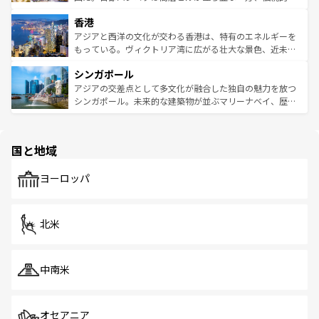
世界中の食通を魅了してやまないベトナム料理も魅力のひ
寺院や市場がいたるところに点在し、古きよき文化と現代
香港
とつ。フォーやバインミー、ベトナムコーヒーなどは、ぜ
の活気が交差している。北部ではチェンマイなどの山岳地
ひ現地で味わいたい。どの地域を訪れてもあたたかい人々
帯で自然と触れ合い、南部ではプーケットやクラビの美し
アジアと西洋の文化が交わる香港は、特有のエネルギーを
が旅行者を迎えてくれるので、きっと忘れられない旅にな
いビーチでリゾート気分を楽しむことができる。タイ料理
もっている。ヴィクトリア湾に広がる壮大な景色、近未来
るはずだ。 なお、新着のベトナム情報は
コンテンツ一覧
を
は世界的に有名で、屋台から高級レストランまで味覚を刺
的なアートスポット、そして歴史と現代が融合した町並
参照してほしい。
シンガポール
激する。気候は一年中温暖で、どの季節にも異なる楽しみ
み、どこを訪れても感動するはず。観光スポットが密集し
が待っている。親しみやすいタイの人々、仏教を中心とし
ており、効率よく見どころを回れるのも魅力。息をのむよ
アジアの交差点として多文化が融合した独自の魅力を放つ
た文化、そして多様な観光資源が、訪れる旅人を魅了し続
うな絶景から文化的な体験まで、香港を存分に楽しみ尽く
シンガポール。未来的な建築物が並ぶマリーナベイ、歴史
ける。 なお、新着のタイ情報は
コンテンツ一覧
を参照して
そう。 なお、新着の香港情報は
コンテンツ一覧
を参照して
と伝統を感じられるエスニックタウン、多数の緑豊かな公
ほしい。
ほしい。
園や自然保護区など、自然が調和した近代的な景観と文化
の多様性あふれるカラフルな町は、どこを歩いても新しい
国と地域
発見がある。さらに、治安のよさや充実した公共交通機関
も、旅行者にとっては魅力的なポイント。グルメも豊富
で、ホーカーズは地元の風情を楽しめる外せないスポット
ヨーロッパ
だ。訪れる人を飽きさせないシンガポールで、多様な魅力
を体感しよう。 なお、新着のシンガポール情報は
コンテン
ツ一覧
を参照してほしい。
北米
中南米
オセアニア