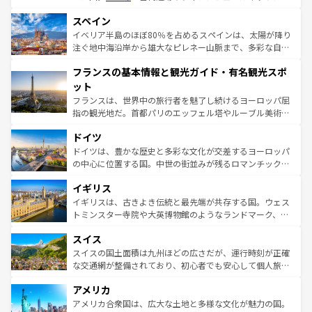
美術、ヴェネツィアの運河など、歴史あるスポットはもち
スペイン
ろん、トスカーナの美しい田園風景やアマルフィ海岸の絶
景など、自然景観も見逃せない。観光の合間には、本場の
イベリア半島のほぼ80％を占めるスペインは、太陽が降り
ピザやパスタなど、絶品のイタリア料理を堪能することも
注ぐ地中海沿岸から雄大なピレネー山脈まで、多彩な自然
できる。朝目覚めてから夜眠るまで、すべての瞬間を楽し
と文化が詰まったヨーロッパ屈指の旅行先だ。多様な地域
フランスの基本情報と観光ガイド・有名観光スポ
ませてくれるイタリアで、忘れられない旅をしてみよう！
文化が根付くこの国では、情熱的なフラメンコ、熱気あふ
なお、新着のイタリア情報は
コンテンツ一覧
を参照してほ
れる闘牛、そして美味しいタパスが生活の一部となってい
ット
しい。
る。首都マドリードの洗練された雰囲気や、バルセロナの
フランスは、世界中の旅行者を魅了し続けるヨーロッパ屈
アートに溢れた街角から、地方では古代ローマ遺跡や中世
指の観光地だ。首都パリのエッフェル塔やルーブル美術館
の城塞都市、穏やかなビーチリゾートまで多彩な表情を見
といった象徴的なスポットから、田舎町の古風な美しさま
せる。地方によって風土や気候が異なるスペインはその個
ドイツ
で、幅広い魅力が詰まっている。華麗な宮殿、歴史的な大
性で訪れる人を魅了する。 なお、新着のスペイン情報は
コ
聖堂、美しいビーチ、そして豊かな自然が、訪れる者を心
ドイツは、豊かな歴史と多彩な文化が交差するヨーロッパ
ンテンツ一覧
を参照してほしい。
から魅了する。また、フランスは美食の国としても知ら
の中心に位置する国。中世の街並みが残るロマンチック街
れ、フランス料理はユネスコ無形文化遺産にも登録されて
道から、未来を先取りするようなモダンな都市まで多様な
イギリス
いる。シャンパンの発祥地であるランス、プロヴァンスの
顔を持つこの国は、どこを歩いても飽きることがない。ベ
香り高いラベンダー畑など、多彩な楽しみ方が可能だ。さ
ルリンの文化的活気、バイエルン州のアルプスの絶景、そ
イギリスは、古きよき伝統と最先端が共存する国。ウェス
らに、パリ以外の地域にも魅力が溢れており、どの街角に
してライン川沿いのワイン畑といった風景は必見。ビール
トミンスター寺院や大英博物館のようなランドマーク、歴
も豊かな歴史と文化が息づいている。パリ以外の個性あふ
とソーセージを味わいながら地元の人と過ごす楽しい時間
史ある大学都市、美しい丘陵地帯や牧歌的な風景など、エ
れる地方に足を運ぶとそれぞれで全く異なる文化を体験で
スイス
は、お酒好きな人にはぜひ体験してほしい。 なお、新着の
リアごとに異なる魅力がある。また、優雅なアフタヌーン
きるだろう。 なお、新着のフランス情報は
コンテンツ一覧
ドイツ情報は
コンテンツ一覧
を参照してほしい。
ティー、ビール好きにはたまらない英国パブ、サッカー観
スイスの国土面積は九州ほどの広さだが、運行時刻が正確
を参照してほしい。
戦など、本場だからこそできる体験も豊富。イギリスを旅
な交通網が整備されており、初心者でも安心して個人旅行
して楽しみつくそう。 なお、新着のイギリス情報は
コンテ
を楽しめる。日本同様に時刻表どおりの旅が可能だ。中世
アメリカ
ンツ一覧
を参照してほしい。
の建物がそのまま残る町や、スイスならではのユニークな
博物館もあり、アルプス観光だけでなく町歩きも満喫する
アメリカ合衆国は、広大な土地と多様な文化が魅力の国。