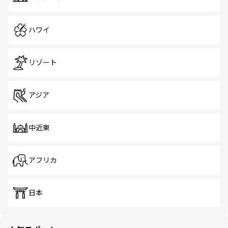
ハワイ
リゾート
アジア
中近東
アフリカ
日本