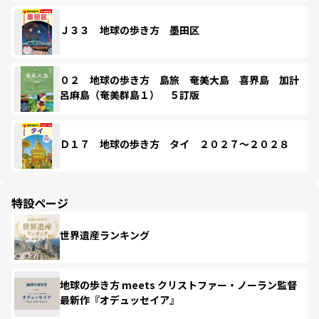
Ｊ３３ 地球の歩き方 墨田区
０２ 地球の歩き方 島旅 奄美大島 喜界島 加計
呂麻島（奄美群島１） ５訂版
Ｄ１７ 地球の歩き方 タイ ２０２７～２０２８
特設ページ
世界遺産ランキング
地球の歩き方 meets クリストファー・ノーラン監督
最新作『オデュッセイア』