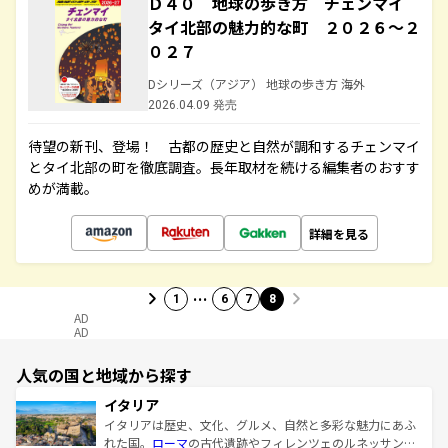
Ｄ４０ 地球の歩き方 チェンマイ
タイ北部の魅力的な町 ２０２６～２
０２７
Dシリーズ（アジア） 地球の歩き方 海外
2026.04.09 発売
待望の新刊、登場！ 古都の歴史と自然が調和するチェンマイ
とタイ北部の町を徹底調査。長年取材を続ける編集者のおすす
めが満載。
詳細を見る
…
1
6
7
8
AD
AD
人気の国と地域から探す
イタリア
イタリアは歴史、文化、グルメ、自然と多彩な魅力にあふ
れた国。
ローマ
の古代遺跡やフィレンツェのルネッサンス