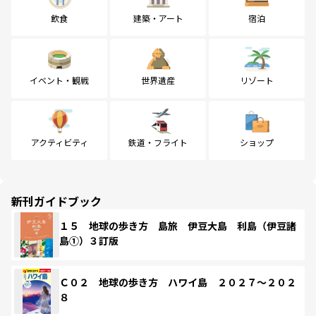
飲食
建築・アート
宿泊
イベント・観戦
世界遺産
リゾート
アクティビティ
鉄道・フライト
ショップ
新刊ガイドブック
１５ 地球の歩き方 島旅 伊豆大島 利島（伊豆諸
島①）３訂版
Ｃ０２ 地球の歩き方 ハワイ島 ２０２７～２０２
８