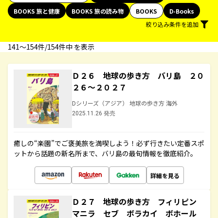
BOOKS 旅と健康
BOOKS 旅の読み物
BOOKS
D-Books
絞り込み条件を追加
141〜154件/154件中 を表示
Ｄ２６ 地球の歩き方 バリ島 ２０
２６～２０２７
Dシリーズ（アジア） 地球の歩き方 海外
2025.11.26 発売
癒しの“楽園”でご褒美旅を満喫しよう！必ず行きたい定番スポ
ットから話題の新名所まで、バリ島の最旬情報を徹底紹介。
詳細を見る
Ｄ２７ 地球の歩き方 フィリピン
マニラ セブ ボラカイ ボホール