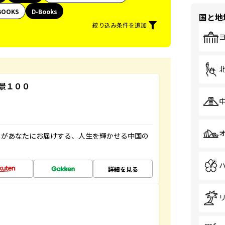
BOOKS
D-Books
国と地
絞り込み条件を追加
景１００
」があなたにお届けする、人生を輝かせる中国の
詳細を見る