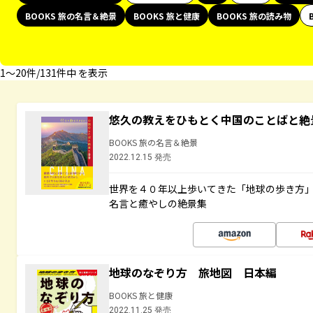
BOOKS 旅の名言＆絶景
BOOKS 旅と健康
BOOKS 旅の読み物
1〜20件/131件中 を表示
悠久の教えをひもとく中国のことばと絶
BOOKS 旅の名言＆絶景
2022.12.15 発売
世界を４０年以上歩いてきた「地球の歩き方
名言と癒やしの絶景集
地球のなぞり方 旅地図 日本編
BOOKS 旅と健康
2022.11.25 発売