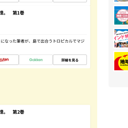
憶。 第1巻
とになった筆者が、島で出合うトロピカルでマジ
詳細を見る
憶。 第2巻