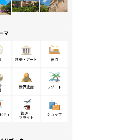
ーマ
食
建築・アート
宿泊
ト・
世界遺産
リゾート
戦
鉄道・
ビティ
ショップ
フライト