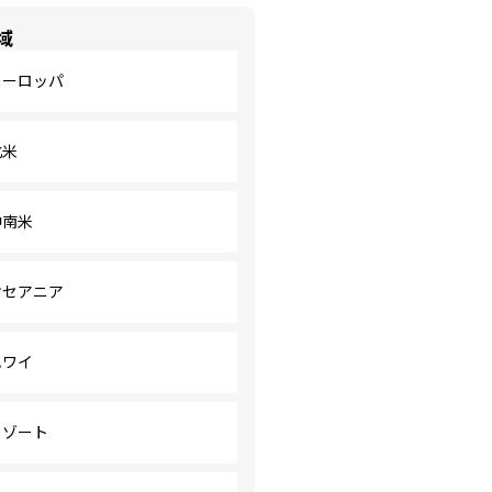
域
ヨーロッパ
北米
中南米
オセアニア
ハワイ
リゾート