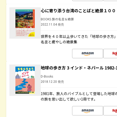
心に寄り添う台湾のことばと絶景１００
BOOKS 旅の名言＆絶景
2022.11.04 発売
世界を４０年以上歩いてきた「地球の歩き方
名言と癒やしの絶景集
地球の歩き方 3 インド・ネパール 1982
D-Books
2018.12.20 発売
1981年、旅人のバイブルとして登場した地
の旅を思い出して欲しい1冊です。