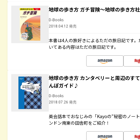
地球の歩き方 ガチ冒険～地球の歩き方
D-Books
2018.04.12 発売
本書は4人の旅好きによるただの旅日記です。
いてある内容はただの旅日記です。
地球の歩き方 カンタベリーと周辺のす
んぽガイド♪
D-Books
2018.07.26 発売
英会話本でおなじみの「Kayoの“秘密のノー
ンドン南東の田舎町をご紹介！