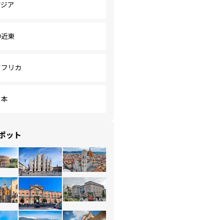
アジア
中近東
アフリカ
日本
ポット