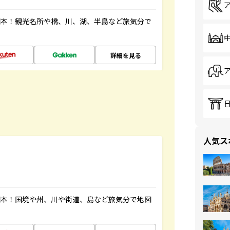
図本！観光名所や橋、川、湖、半島など旅気分で
詳細を見る
人気ス
図本！国境や州、川や街道、島など旅気分で地図